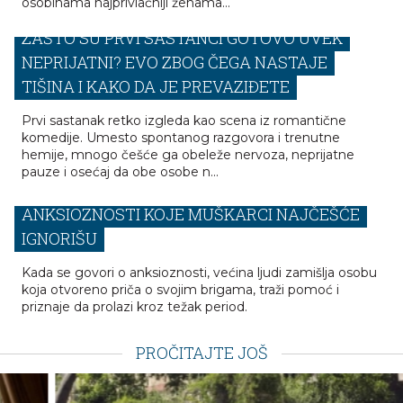
osobinama najprivlačniji ženama...
ZAŠTO SU PRVI SASTANCI GOTOVO UVEK
NEPRIJATNI? EVO ZBOG ČEGA NASTAJE
TIŠINA I KAKO DA JE PREVAZIĐETE
Prvi sastanak retko izgleda kao scena iz romantične
komedije. Umesto spontanog razgovora i trenutne
hemije, mnogo češće ga obeleže nervoza, neprijatne
pauze i osećaj da obe osobe n...
NISTE SAMO NERVOZNI: 5 ZNAKOVA
ANKSIOZNOSTI KOJE MUŠKARCI NAJČEŠĆE
IGNORIŠU
Kada se govori o anksioznosti, većina ljudi zamišlja osobu
koja otvoreno priča o svojim brigama, traži pomoć i
priznaje da prolazi kroz težak period.
PROČITAJTE JOŠ