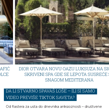
DIOR OTVARA NOVU OAZU LUKSUZA NA SICILIJI:
SKRIVENI SPA GDE SE LEPOTA SUSREĆE SA
SNAGOM MEDITERANA
DA LI STVARNO SPAVAŠ LOŠE – ILI SI SAMO
VIDEO PREVIŠE TIKTOK SAVETA?
Od flastera za usta do dnevnika anksioznosti – društvene