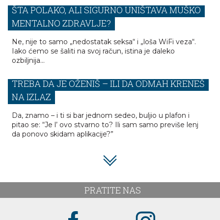
ŠTA POLAKO, ALI SIGURNO UNIŠTAVA MUŠKO
MENTALNO ZDRAVLJE?
Ne, nije to samo „nedostatak seksa“ i „loša WiFi veza“.
Iako ćemo se šaliti na svoj račun, istina je daleko
ozbiljnija...
TEST OD 2 SEKUNDE KOJI OTKRIVA DA LI
TREBA DA JE OŽENIŠ – ILI DA ODMAH KRENEŠ
NA IZLAZ
Da, znamo – i ti si bar jednom sedeo, buljio u plafon i
pitao se: “Je l’ ovo stvarno to? Ili sam samo previše lenj
da ponovo skidam aplikacije?”
PRATITE NAS