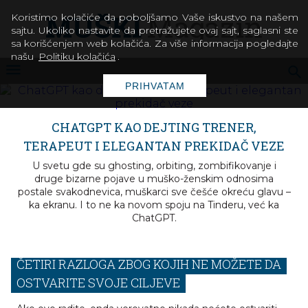
Koristimo kolačiće da poboljšamo Vaše iskustvo na našem
sajtu. Ukoliko nastavite da pretražujete ovaj sajt, saglasni ste
sa korišćenjem web kolačića. Za više informacija pogledajte
našu
Politiku kolačića
.
PRIHVATAM
CHATGPT KAO DEJTING TRENER,
TERAPEUT I ELEGANTAN PREKIDAČ VEZE
U svetu gde su ghosting, orbiting, zombifikovanje i
druge bizarne pojave u muško-ženskim odnosima
postale svakodnevica, muškarci sve češće okreću glavu –
ka ekranu. I to ne ka novom spoju na Tinderu, već ka
ChatGPT.
ČETIRI RAZLOGA ZBOG KOJIH NE MOŽETE DA
OSTVARITE SVOJE CILJEVE