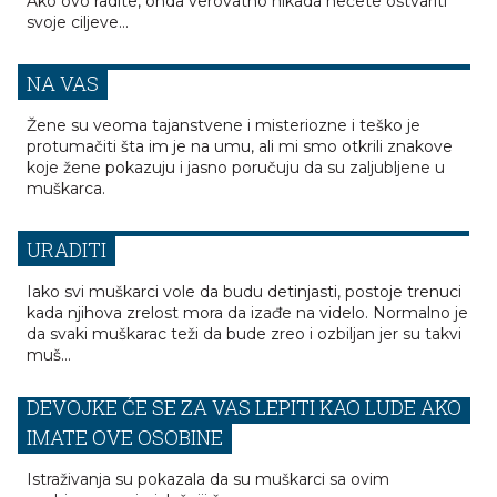
Ako ovo radite, onda verovatno nikada nećete ostvariti
svoje ciljeve...
TRI SIGNALA KOJI POKAZUJU DA SE ONA LOŽI
NA VAS
Žene su veoma tajanstvene i misteriozne i teško je
protumačiti šta im je na umu, ali mi smo otkrili znakove
koje žene pokazuju i jasno poručuju da su zaljubljene u
muškarca.
STVARI KOJE ZREO MUŠKARAC NIKADA NEĆE
URADITI
Iako svi muškarci vole da budu detinjasti, postoje trenuci
kada njihova zrelost mora da izađe na videlo. Normalno je
da svaki muškarac teži da bude zreo i ozbiljan jer su takvi
muš...
DEVOJKE ĆE SE ZA VAS LEPITI KAO LUDE AKO
IMATE OVE OSOBINE
Istraživanja su pokazala da su muškarci sa ovim