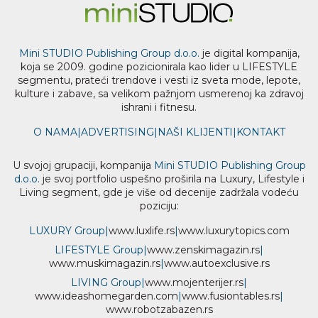
Mini STUDIO Publishing Group d.o.o.
je digital kompanija,
koja se 2009. godine pozicionirala kao lider u LIFESTYLE
segmentu, prateći trendove i vesti iz sveta mode, lepote,
kulture i zabave, sa velikom pažnjom usmerenoj ka zdravoj
ishrani i fitnesu.
O NAMA
|
ADVERTISING
|
NAŠI KLIJENTI
|
KONTAKT
U svojoj grupaciji, kompanija
Mini STUDIO Publishing Group
d.o.o.
je svoj portfolio uspešno proširila na Luxury, Lifestyle i
Living segment, gde je više od decenije zadržala vodeću
poziciju:
LUXURY Group
|
www.
luxlife
.rs
|
www.
luxurytopics
.com
LIFESTYLE Group
|
www.
zenski
magazin.rs
|
www.
muski
magazin.rs
|
www.
auto
exclusive.rs
LIVING Group
|
www.
moj
enterijer.rs
|
www.
ideas
homegarden.com
|
www.
fusiontables
.rs
|
www.
robotzabazen
.rs