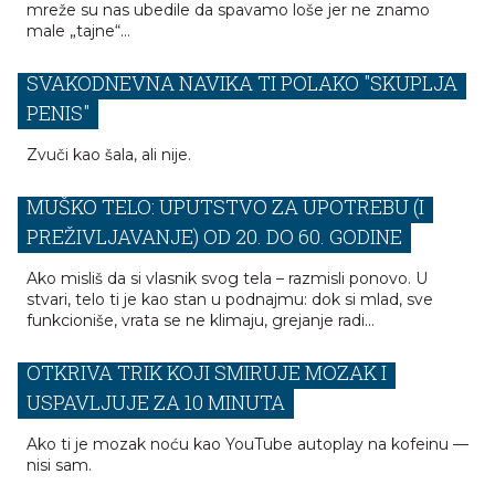
mreže su nas ubedile da spavamo loše jer ne znamo
male „tajne“…
STRUČNJAK UPOZORAVA: JEDNA
SVAKODNEVNA NAVIKA TI POLAKO "SKUPLJA
PENIS"
Zvuči kao šala, ali nije.
MUŠKO TELO: UPUTSTVO ZA UPOTREBU (I
PREŽIVLJAVANJE) OD 20. DO 60. GODINE
Ako misliš da si vlasnik svog tela – razmisli ponovo. U
stvari, telo ti je kao stan u podnajmu: dok si mlad, sve
funkcioniše, vrata se ne klimaju, grejanje radi...
MOŽDA ZVUČI GLUPO, ALI RADI: DOKTOR
OTKRIVA TRIK KOJI SMIRUJE MOZAK I
USPAVLJUJE ZA 10 MINUTA
Ako ti je mozak noću kao YouTube autoplay na kofeinu —
nisi sam.