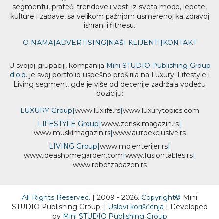
segmentu, prateći trendove i vesti iz sveta mode, lepote,
kulture i zabave, sa velikom pažnjom usmerenoj ka zdravoj
ishrani i fitnesu.
O NAMA
|
ADVERTISING
|
NAŠI KLIJENTI
|
KONTAKT
U svojoj grupaciji, kompanija
Mini STUDIO Publishing Group
d.o.o.
je svoj portfolio uspešno proširila na Luxury, Lifestyle i
Living segment, gde je više od decenije zadržala vodeću
poziciju:
LUXURY Group
|
www.
luxlife
.rs
|
www.
luxurytopics
.com
LIFESTYLE Group
|
www.
zenski
magazin.rs
|
www.
muski
magazin.rs
|
www.
auto
exclusive.rs
LIVING Group
|
www.
moj
enterijer.rs
|
www.
ideas
homegarden.com
|
www.
fusiontables
.rs
|
www.
robotzabazen
.rs
All Rights Reserved.
| 2009 - 2026.
Copyright©
Mini
STUDIO Publishing Group. |
Uslovi korišćenja
| Developed
by
Mini STUDIO Publishing Group