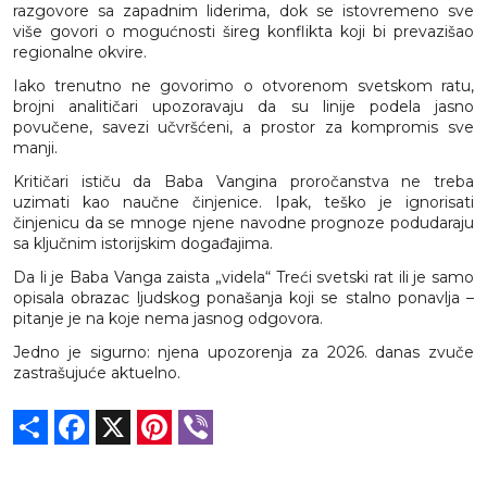
razgovore sa zapadnim liderima, dok se istovremeno sve
više govori o mogućnosti šireg konflikta koji bi prevazišao
regionalne okvire.
Iako trenutno ne govorimo o otvorenom svetskom ratu,
brojni analitičari upozoravaju da su linije podela jasno
povučene, savezi učvršćeni, a prostor za kompromis sve
manji.
Kritičari ističu da Baba Vangina proročanstva ne treba
uzimati kao naučne činjenice. Ipak, teško je ignorisati
činjenicu da se mnoge njene navodne prognoze podudaraju
sa ključnim istorijskim događajima.
Da li je Baba Vanga zaista „videla“ Treći svetski rat ili je samo
opisala obrazac ljudskog ponašanja koji se stalno ponavlja –
pitanje je na koje nema jasnog odgovora.
Jedno je sigurno: njena upozorenja za 2026. danas zvuče
zastrašujuće aktuelno.
Share
Facebook
X
Pinterest
Viber