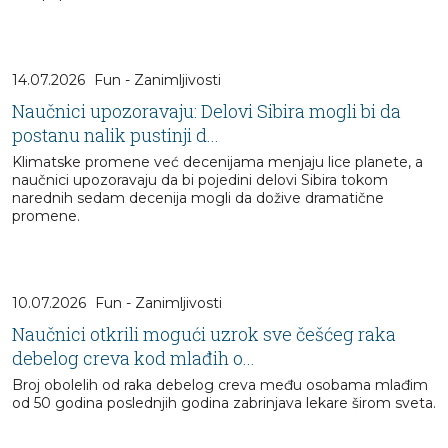
14.07.2026
Fun - Zanimljivosti
Naučnici upozoravaju: Delovi Sibira mogli bi da
postanu nalik pustinji d...
Klimatske promene već decenijama menjaju lice planete, a
naučnici upozoravaju da bi pojedini delovi Sibira tokom
narednih sedam decenija mogli da dožive dramatične
promene.
10.07.2026
Fun - Zanimljivosti
Naučnici otkrili mogući uzrok sve češćeg raka
debelog creva kod mlađih o...
Broj obolelih od raka debelog creva među osobama mlađim
od 50 godina poslednjih godina zabrinjava lekare širom sveta.