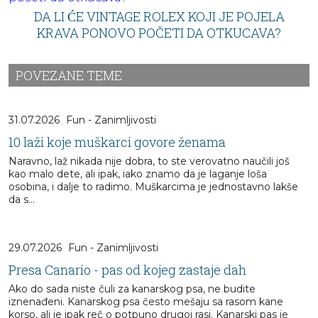
DA LI ĆE VINTAGE ROLEX KOJI JE POJELA
KRAVA PONOVO POČETI DA OTKUCAVA?
POVEZANE TEME
31.07.2026
Fun - Zanimljivosti
10 laži koje muškarci govore ženama
Naravno, laž nikada nije dobra, to ste verovatno naučili još
kao malo dete, ali ipak, iako znamo da je laganje loša
osobina, i dalje to radimo. Muškarcima je jednostavno lakše
da s...
29.07.2026
Fun - Zanimljivosti
Presa Canario - pas od kojeg zastaje dah
Ako do sada niste čuli za kanarskog psa, ne budite
iznenađeni. Kanarskog psa često mešaju sa rasom kane
korso, ali je ipak reč o potpuno drugoj rasi. Kanarski pas je