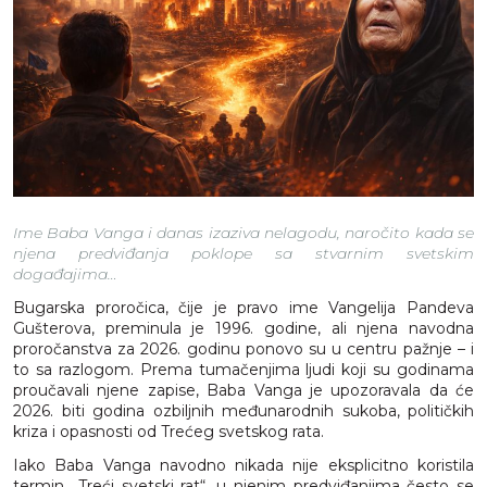
Ime Baba Vanga i danas izaziva nelagodu, naročito kada se
njena predviđanja poklope sa stvarnim svetskim
događajima…
Bugarska proročica, čije je pravo ime Vangelija Pandeva
Gušterova, preminula je 1996. godine, ali njena navodna
proročanstva za 2026. godinu ponovo su u centru pažnje – i
to sa razlogom. Prema tumačenjima ljudi koji su godinama
proučavali njene zapise, Baba Vanga je upozoravala da će
2026. biti godina ozbiljnih međunarodnih sukoba, političkih
kriza i opasnosti od Trećeg svetskog rata.
Iako Baba Vanga navodno nikada nije eksplicitno koristila
termin „Treći svetski rat“, u njenim predviđanjima često se