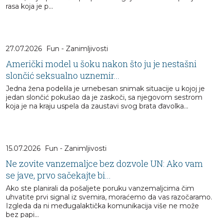
rasa koja je p...
27.07.2026
Fun - Zanimljivosti
Američki model u šoku nakon što ju je nestašni
slončić seksualno uznemir...
Jedna žena podelila je urnebesan snimak situacije u kojoj je
jedan slončić pokušao da je zaskoči, sa njegovom sestrom
koja je na kraju uspela da zaustavi svog brata đavolka...
15.07.2026
Fun - Zanimljivosti
Ne zovite vanzemaljce bez dozvole UN: Ako vam
se jave, prvo sačekajte bi...
Ako ste planirali da pošaljete poruku vanzemaljcima čim
uhvatite prvi signal iz svemira, moraćemo da vas razočaramo.
Izgleda da ni međugalaktička komunikacija više ne može
bez papi...