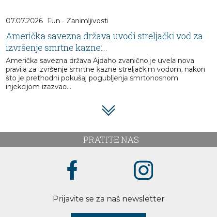
07.07.2026
Fun - Zanimljivosti
Američka savezna država uvodi streljački vod za
izvršenje smrtne kazne:...
Američka savezna država Ajdaho zvanično je uvela nova
pravila za izvršenje smrtne kazne streljačkim vodom, nakon
što je prethodni pokušaj pogubljenja smrtonosnom
injekcijom izazvao...
PRATITE NAS
Prijavite se za naš newsletter