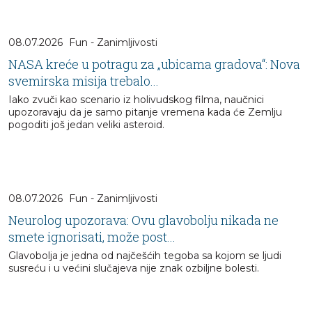
08.07.2026
Fun - Zanimljivosti
NASA kreće u potragu za „ubicama gradova“: Nova
svemirska misija trebalo...
Iako zvuči kao scenario iz holivudskog filma, naučnici
upozoravaju da je samo pitanje vremena kada će Zemlju
pogoditi još jedan veliki asteroid.
08.07.2026
Fun - Zanimljivosti
Neurolog upozorava: Ovu glavobolju nikada ne
smete ignorisati, može post...
Glavobolja je jedna od najčešćih tegoba sa kojom se ljudi
susreću i u većini slučajeva nije znak ozbiljne bolesti.