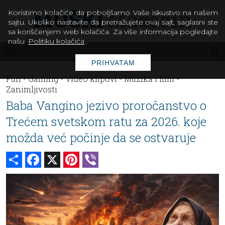
Koristimo kolačiće da poboljšamo Vaše iskustvo na našem
sajtu. Ukoliko nastavite da pretražujete ovaj sajt, saglasni ste
sa korišćenjem web kolačića. Za više informacija pogledajte
našu
Politiku kolačića
.
PRIHVATAM
Fun -
Gaming -
Video klipovi -
Muzika i film -
Zanimljivosti
Baba Vangino jezivo proročanstvo o
Trećem svetskom ratu za 2026. koje
možda već počinje da se ostvaruje
Share
Facebook
X
Pinterest
Viber