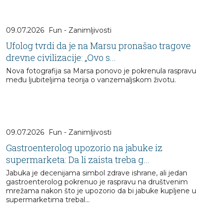
09.07.2026
Fun - Zanimljivosti
Ufolog tvrdi da je na Marsu pronašao tragove
drevne civilizacije: „Ovo s...
Nova fotografija sa Marsa ponovo je pokrenula raspravu
među ljubiteljima teorija o vanzemaljskom životu.
09.07.2026
Fun - Zanimljivosti
Gastroenterolog upozorio na jabuke iz
supermarketa: Da li zaista treba g...
Jabuka je decenijama simbol zdrave ishrane, ali jedan
gastroenterolog pokrenuo je raspravu na društvenim
mrežama nakon što je upozorio da bi jabuke kupljene u
supermarketima trebal...