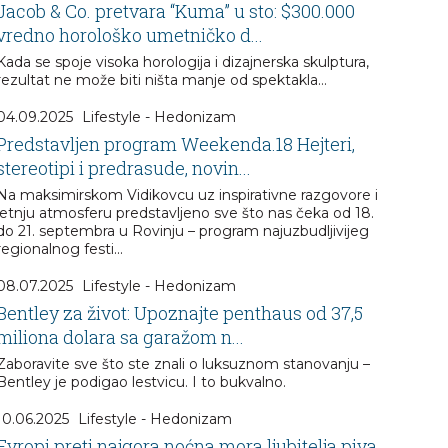
Jacob & Co. pretvara “Kuma” u sto: $300.000
vredno horološko umetničko d...
Kada se spoje visoka horologija i dizajnerska skulptura,
rezultat ne može biti ništa manje od spektakla…
04.09.2025
Lifestyle - Hedonizam
Predstavljen program Weekenda.18 Hejteri,
stereotipi i predrasude, novin...
Na maksimirskom Vidikovcu uz inspirativne razgovore i
letnju atmosferu predstavljeno sve što nas čeka od 18.
do 21. septembra u Rovinju – program najuzbudljivijeg
regionalnog festi...
08.07.2025
Lifestyle - Hedonizam
Bentley za život: Upoznajte penthaus od 37,5
miliona dolara sa garažom n...
Zaboravite sve što ste znali o luksuznom stanovanju –
Bentley je podigao lestvicu. I to bukvalno.
10.06.2025
Lifestyle - Hedonizam
Evropi preti najgora noćna mora ljubitelja piva