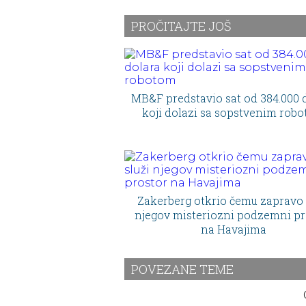
talijanski dolce vita na
jednoj adresi
PROČITAJTE JOŠ
MB&F predstavio sat od 384.000 
koji dolazi sa sopstvenim rob
Zakerberg otkrio čemu zapravo 
njegov misteriozni podzemni pr
na Havajima
POVEZANE TEME