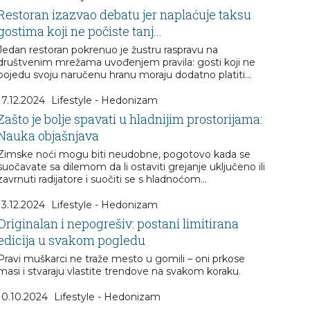
Restoran izazvao debatu jer naplaćuje taksu
gostima koji ne počiste tanj...
Jedan restoran pokrenuo je žustru raspravu na
društvenim mrežama uvođenjem pravila: gosti koji ne
pojedu svoju naručenu hranu moraju dodatno platiti...
17.12.2024
Lifestyle - Hedonizam
Zašto je bolje spavati u hladnijim prostorijama:
Nauka objašnjava
Zimske noći mogu biti neudobne, pogotovo kada se
suočavate sa dilemom da li ostaviti grejanje uključeno ili
zavrnuti radijatore i suočiti se s hladnoćom...
13.12.2024
Lifestyle - Hedonizam
Originalan i nepogrešiv: postani limitirana
edicija u svakom pogledu
Pravi muškarci ne traže mesto u gomili – oni prkose
masi i stvaraju vlastite trendove na svakom koraku.
10.10.2024
Lifestyle - Hedonizam