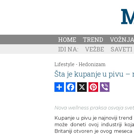
HOME
TREND
VOŽNJ
IDI NA:
VEŽBE
SAVETI
Lifestyle -
Hedonizam
Šta je kupanje u pivu – 
Share
Facebook
X
Pinterest
Viber
Nova wellness praksa osvaja svet, a
Kupanje u pivu je najnoviji trend 
može doneti ovoj industriji koja
Britaniji otvoren je ovog mesec