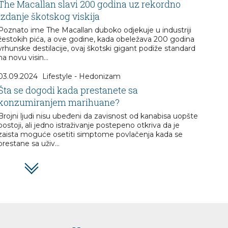
The Macallan slavi 200 godina uz rekordno
izdanje škotskog viskija
Poznato ime The Macallan duboko odjekuje u industriji
žestokih pića, a ove godine, kada obeležava 200 godina
vrhunske destilacije, ovaj škotski gigant podiže standard
na novu visin...
03.09.2024
Lifestyle - Hedonizam
Šta se dogodi kada prestanete sa
konzumiranjem marihuane?
Brojni ljudi nisu ubeđeni da zavisnost od kanabisa uopšte
postoji, ali jedno istraživanje postepeno otkriva da je
zaista moguće osetiti simptome povlačenja kada se
prestane sa uživ...