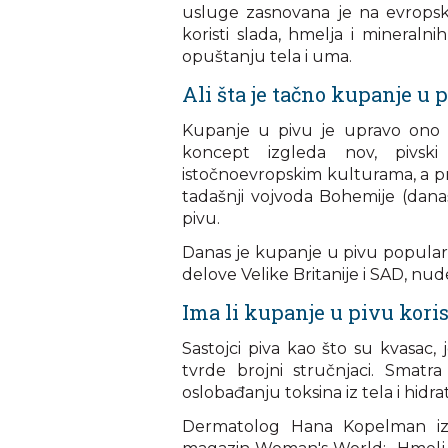
usluge zasnovana je na evropski
koristi slada, hmelja i mineralni
opuštanju tela i uma.
Ali šta je tačno kupanje u 
Kupanje u pivu je upravo ono š
koncept izgleda nov, pivski
istočnoevropskim kulturama, a prvi
tadašnji vojvoda Bohemije (dan
pivu.
Danas je kupanje u pivu popularna
delove Velike Britanije i SAD, nud
Ima li kupanje u pivu koris
Sastojci piva kao što su kvasac,
tvrde brojni stručnjaci. Smat
oslobađanju toksina iz tela i hidrat
Dermatolog Hana Kopelman iz 