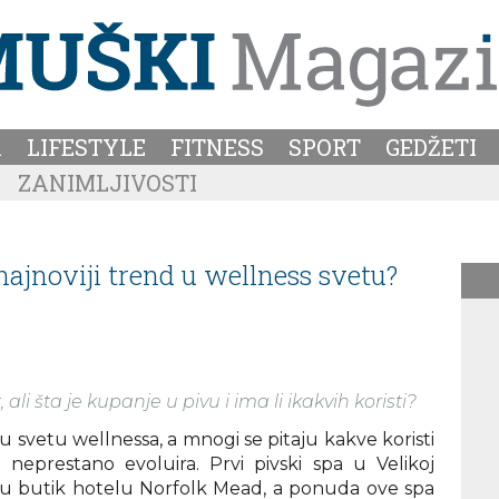
A
LIFESTYLE
FITNESS
SPORT
GEDŽETI
ZANIMLJIVOSTI
najnoviji trend u wellness svetu?
li šta je kupanje u pivu i ima li ikakvih koristi?
u svetu wellnessa, a mnogi se pitaju kakve koristi
 neprestano evoluira. Prvi pivski spa u Velikoj
a u butik hotelu Norfolk Mead, a ponuda ove spa