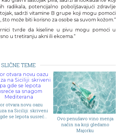
o glavni sastojak piva, sadrži antioksidante koji
 radikala, potencijalno poboljšavajući zdravlje
astojak, sadrži vitamine B grupe koji mogu pomoći
, što može biti korisno za osobe sa suvom kožom.“
rnici tvrde da kiseline u pivu mogu pomoći u
risno u tretiranju akni ili ekcema.“
SLIČNE TEME
o penušavo vino menja
Dior otvorio svoj prvi stalni
Hid
ačin na koji gledamo
spa centar u Veneciji –
Nag
Majorku
luksuzna wellness oaza
me