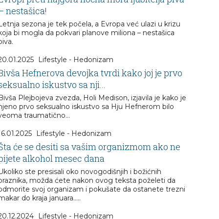
– nestašica!
Letnja sezona je tek počela, a Evropa već ulazi u krizu
koja bi mogla da pokvari planove miliona – nestašica
piva.
20.01.2025
Lifestyle - Hedonizam
Bivša Hefnerova devojka tvrdi kako joj je prvo
seksualno iskustvo sa nji...
Bivša Plejbojeva zvezda, Holi Medison, izjavila je kako je
njeno prvo seksualno iskustvo sa Hju Hefnerom bilo
veoma traumatično...
16.01.2025
Lifestyle - Hedonizam
Šta će se desiti sa vašim organizmom ako ne
pijete alkohol mesec dana
Ukoliko ste presisali oko novogodišnjih i božićnih
praznika, možda ćete nakon ovog teksta poželeti da
odmorite svoj organizam i pokušate da ostanete trezni
makar do kraja januara.....
20.12.2024
Lifestyle - Hedonizam