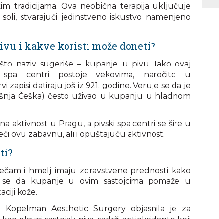
m tradicijama. Ova neobična terapija uključuje
h soli, stvarajući jedinstveno iskustvo namenjeno
pivu i kakve koristi može doneti?
to naziv sugeriše – kupanje u pivu. Iako ovaj
 spa centri postoje vekovima, naročito u
 zapisi datiraju još iz 921. godine. Veruje se da je
ašnja Češka) često uživao u kupanju u hladnom
 aktivnost u Pragu, a pivski spa centri se šire u
eći ovu zabavnu, ali i opuštajuću aktivnost.
ti?
 ječam i hmelj imaju zdravstvene prednosti kako
ra se da kupanje u ovim sastojcima pomaže u
aciji kože.
Kopelman Aesthetic Surgery objasnila je za