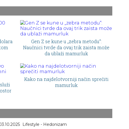
stigla u Hotel Cipriani
dolara
Gen Z se kune u „zebra metodu“:
otom
Naučnici tvrde da ovaj trik zaista može
da ublaži mamurluk
Kako na najdelotvorniji način sprečiti
služi
mamurluk
ostor
03.10.2025
Lifestyle - Hedonizam