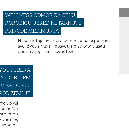
WELLNESS ODMOR ZA CELU
PORODICU USRED NETAKNUTE
PRIRODE MEĐIMURJA
Nakon letnje avanture, vreme je da usporimo
svoj životni ritam i posvetimo se pronalasku
unutrašnjeg mira i ravnoteže...
 YOUTUBERA
NAJDUBLJEM
VIŠE OD 400
POD ZEMLJE
mor, bivši
udi nešto
, smešten
e Zemlje,
ispod p...