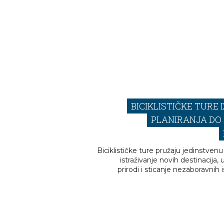
BICIKLISTIČKE TURE 
PLANIRANJA DO
Biciklističke ture pružaju jedinstvenu 
istraživanje novih destinacija, 
prirodi i sticanje nezaboravnih 