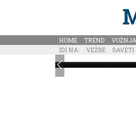
AKO NA LET IDETE U PA
HOME
TREND
VOŽNJ
LO
IDI NA:
VEŽBE
SAVETI
Većina putnika bira garderobu z