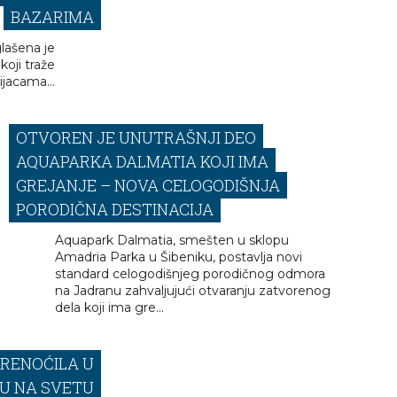
BAZARIMA
lašena je
koji traže
jacama...
OTVOREN JE UNUTRAŠNJI DEO
AQUAPARKA DALMATIA KOJI IMA
GREJANJE – NOVA CELOGODIŠNJA
PORODIČNA DESTINACIJA
Aquapark Dalmatia, smešten u sklopu
Amadria Parka u Šibeniku, postavlja novi
standard celogodišnjeg porodičnog odmora
na Jadranu zahvaljujući otvaranju zatvorenog
dela koji ima gre...
RENOĆILA U
U NA SVETU