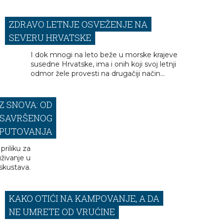
ZDRAVO LETNJE OSVEŽENJE NA
SEVERU HRVATSKE
I dok mnogi na leto beže u morske krajeve
susedne Hrvatske, ima i onih koji svoj letnji
odmor žele provesti na drugačiji način...
IZ SNOVA: OD
 SAVRŠENOG
PUTOVANJA
priliku za
uživanje u
iskustava.
KAKO OTIĆI NA KAMPOVANJE, A DA
NE UMRETE OD VRUĆINE