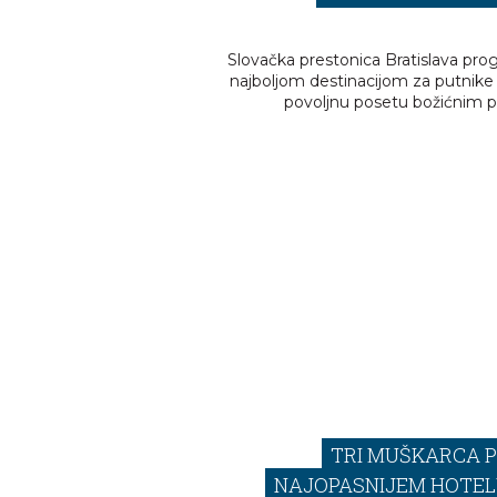
Slovačka prestonica Bratislava prog
najboljom destinacijom za putnike 
povoljnu posetu božićnim pi
TRI MUŠKARCA P
NAJOPASNIJEM HOTEL