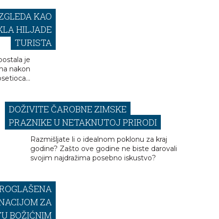
IZGLEDA KAO
KLA HILJADE
TURISTA
ostala je
ama nakon
osetioca…
DOŽIVITE ČAROBNE ZIMSKE
PRAZNIKE U NETAKNUTOJ PRIRODI
Razmišljate li o idealnom poklonu za kraj
godine? Zašto ove godine ne biste darovali
svojim najdražima posebno iskustvo?
PROGLAŠENA
NACIJOM ZA
U BOŽIĆNIM