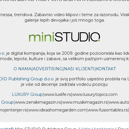
tnessa, trendova. Zabavnio video klipovi i teme za razonodu. Viral
galerije lepih devojaka i još mnogo toga.
.o.
je digital kompanija, koja se 2009. godine pozicionirala kao 
a mode, lepote, kulture i zabave, sa velikom pažnjom usmerenoj ka z
O NAMA
|
ADVERTISING
|
NAŠI KLIJENTI
|
KONTAKT
DIO Publishing Group d.o.o.
je svoj portfolio uspešno proširila na
je više od decenije zadržala vodeću poziciju:
LUXURY Group
|
www.
luxlife
.rs
|
www.
luxurytopics
.com
 Group
|
www.
zenski
magazin.rs
|
www.
muski
magazin.rs
|
www.
aut
moj
enterijer.rs
|
www.
ideas
homegarden.com
|
www.
fusiontables
.rs
|