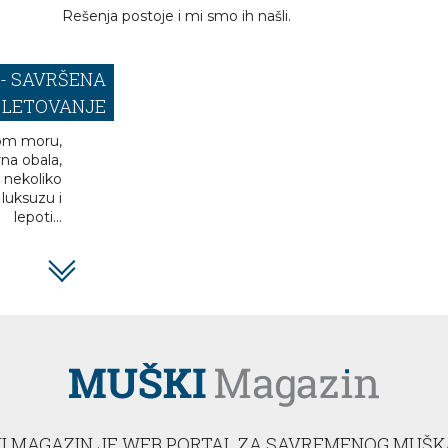
Rešenja postoje i mi smo ih našli.
- SAVRŠENA
A LETOVANJE
om moru,
rna obala,
 nekoliko
luksuzu i
lepoti...
I MAGAZIN JE WEB PORTAL ZA SAVREMENOG MUŠK