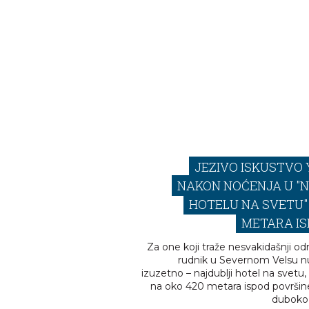
JEZIVO ISKUSTVO
NAKON NOĆENJA U "
HOTELU NA SVETU" 
METARA IS
Za one koji traže nesvakidašnji od
rudnik u Severnom Velsu n
izuzetno – najdublji hotel na svetu
na oko 420 metara ispod površin
duboko 