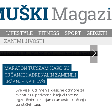
PUČAMA I ŠORTSU, STJUARDESE IMAJU
A
LIFESTYLE
FITNESS
SPORT
GEDŽETI
ŠE VESTI ZA VAS
ZANIMLJIVOSTI
a let po jednom jednostavnom kriterijumu – da bude
što udobnija.
MARATON TURIZAM: KAKO SU
TRČANJE I ADRENALIN ZAMENILI
LEŽANJE NA PLAŽI
Sve više ljudi menja klasične odmore za
avanturu u patikama, birajući trke na
egzotičnim lokacijama umesto sunčanja i
turističkih tura…