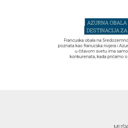
AZURNA OBALA 
DESTINACIJA Z
Francuska obala na Sredozemn
poznata kao franucska rivijera i Azu
u čitavom svetu ima samo
konkurenata, kada pričamo o 
MUŠK