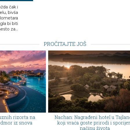
žda čak i
lu, bivša
kilometara
la bi biti
esto za...
PROČITAJTE JOŠ
 na
Nachan: Nagrađeni hotel u Tajlandu
Zašt
va
koji vraća goste prirodi i sporijem
vaše 
načinu života