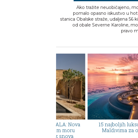
Ako tražite neuobičajeno, mo
pomalo opasno iskustvo u hote
stanica Obalske straže, udaljena 56 
od obale Severne Karoline, mog
pravo m
Senses AMAALA: Nova
15 najboljih luksuznih rizorta
a na Crvenom moru
Maldivima za odmor iz sno
stinacija iz snova