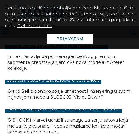
Koristimo kolačiće da poboljšamo Vaše iskustvo na našem
sajtu. Ukoliko nastavite da pretražujete ovaj sajt, saglasni ste
sa korišćenjem web kolačića. Za više informacija pogledajte
našu
Politiku kolačića
.
TIMEX PREDSTAVLJA DVA NOVA ŠVAJCARSKA
PRIHVATAM
HRONOGRAFA IZ ATELIER KOLEKCIJE
Timex nastavlja da pomera granice svog premium
segmenta predstavljanjem dva nova modela iz Atelier
kolekcije.
GRAND SEIKO “VIOLET DAWN” – SAT KOJI
HVATA TIŠINU ZIMSKOG SVITANJA
Grand Seiko ponovo spaja umetnost i inženjering u svom
najnovijem modelu SLGB005 “Violet Dawn.”
MOĆ NA RUČNOM ZGLOBU: G-SHOCK LANSIRA
BRUTALNU „FANTASTIC FOUR” KOLEKCIJU
G-SHOCK i Marvel udružili su snage za seriju satova koja
nije za kolekcionare – već za muškarce koji žele moćan
komad opreme na ruci…
EVOLUCIJA IZUZETNOSTI: VICTORINOX