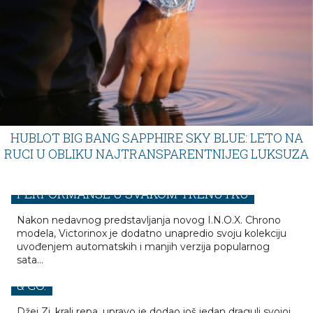
HUBLOT BIG BANG SAPPHIRE SKY BLUE: LETO NA
RUCI U OBLIKU NAJTRANSPARENTNIJEG LUKSUZA
VICTORINOX I.N.O.X. - SNAGA, ELEGANCIJA I
PERFORMANSE U SVAKOM TRENUTKU
Nakon nedavnog predstavljanja novog I.N.O.X. Chrono
modela, Victorinox je dodatno unapredio svoju kolekciju
DŽEJ ZI JE PRVA OSOBA KOJA POSEDUJE
uvođenjem automatskih i manjih verzija popularnog
sata...
NEVEROVATAN BUGATTI TOURBILLON JACOB
& CO.
Džej Zi, kralj repa, upravo je dodao još jedan dragulj svojoj