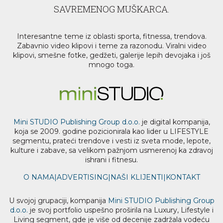
SAVREMENOG MUŠKARCA.
Interesantne teme iz oblasti sporta, fitnessa, trendova.
Zabavnio video klipovi i teme za razonodu. Viralni video
klipovi, smešne fotke, gedžeti, galerije lepih devojaka i još
mnogo toga.
Mini STUDIO Publishing Group d.o.o.
je digital kompanija,
koja se 2009. godine pozicionirala kao lider u LIFESTYLE
segmentu, prateći trendove i vesti iz sveta mode, lepote,
kulture i zabave, sa velikom pažnjom usmerenoj ka zdravoj
ishrani i fitnesu.
O NAMA
|
ADVERTISING
|
NAŠI KLIJENTI
|
KONTAKT
U svojoj grupaciji, kompanija
Mini STUDIO Publishing Group
d.o.o.
je svoj portfolio uspešno proširila na Luxury, Lifestyle i
Living segment, gde je više od decenije zadržala vodeću