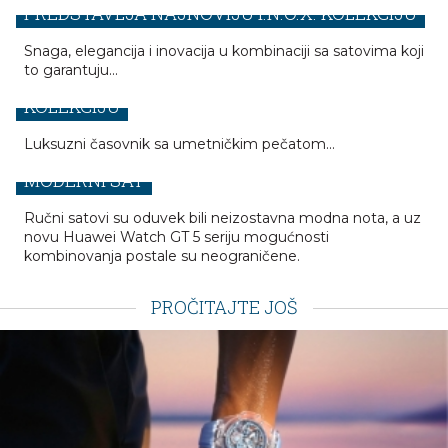
PREDSTAVLJA NAJNOVIJU I.N.O.X. KOLEKCIJU
FRANCK MULLER PREDSTAVLJA NOVU
Snaga, elegancija i inovacija u kombinaciji sa satovima koji
to garantuju...
VANGUARD™ LOES VAN DELFT SKULL
KOLEKCIJU
OD SPORTSKIH AKTIVNOSTI DO POSLOVNIH
Luksuzni časovnik sa umetničkim pečatom...
SASTANAKA – BUDITE UVEK U STILU UZ OVAJ
MODERNI SAT
Ručni satovi su oduvek bili neizostavna modna nota, a uz
novu Huawei Watch GT 5 seriju mogućnosti
kombinovanja postale su neograničene.
PROČITAJTE JOŠ