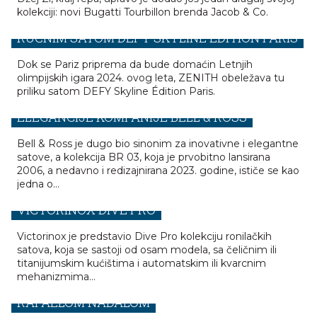
kolekciji: novi Bugatti Tourbillon brenda Jacob & Co.
ZENITH ODAJE OMAŽ PARIZU EKSKLUZIVNIM
RUČNIM SATOM DEFY SKYLINE ÉDITION PARIS
Dok se Pariz priprema da bude domaćin Letnjih
olimpijskih igara 2024. ovog leta, ZENITH obeležava tu
priliku satom DEFY Skyline Édition Paris.
BR 03 WHITE STEEL & GOLD – NOVA ERA
ELEGANCIJE KOMPANIJE BELL & ROSS
Bell & Ross je dugo bio sinonim za inovativne i elegantne
satove, a kolekcija BR 03, koja je prvobitno lansirana
2006, a nedavno i redizajnirana 2023. godine, ističe se kao
jedna o...
VICTORINOX DIVE PRO
Victorinox je predstavio Dive Pro kolekciju ronilačkih
satova, koja se sastoji od osam modela, sa čeličnim ili
RICHARD MILLE PREDSTAVLJA RM 27-05
titanijumskim kućištima i automatskim ili kvarcnim
mehanizmima…
FLYING TOURBILLON U SARADNJI SA
RAFAELOM NADALOM