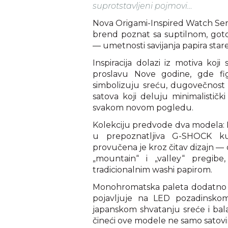
suprotstavljeni pojmovi…
Nova Origami-Inspired Watch Series
brend poznat sa suptilnom, goto
— umetnosti savijanja papira star
Inspiracija dolazi iz motiva ko
proslavu Nove godine, gde fi
simbolizuju sreću, dugovečnost i
satova koji deluju minimalistički
svakom novom pogledu.
Kolekciju predvode dva modela
u prepoznatljiva G-SHOCK kuć
provučena je kroz čitav dizajn — o
„mountain“ i „valley“ pregibe
tradicionalnim washi papirom.
Monohromatska paleta dodatno na
pojavljuje na LED pozadinskom 
japanskom shvatanju sreće i bala
čineći ove modele ne samo satovi