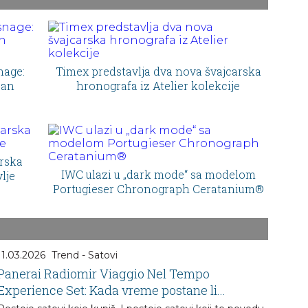
nage:
Timex predstavlja dva nova švajcarska
san
hronografa iz Atelier kolekcije
arska
IWC ulazi u „dark mode“ sa modelom
lje
Portugieser Chronograph Ceratanium®
11.03.2026
Trend - Satovi
Panerai Radiomir Viaggio Nel Tempo
Experience Set: Kada vreme postane li...