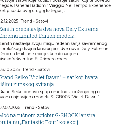
Postoje satovi koje kupiš. I postoje satovi koji te povedu
negde. Panerai Radiomir Viaggio Nel Tempo Experience
Set pripada ovoj drugoj kategoriji.
12.12.2025
Trend - Satovi
Zenith predstavlja dva nova Defy Extreme
Chroma Limited Edition modela:...
Zenith nastavlja svoju misiju redefinisanja savremenog
horološkog dizajna lansiranjem dve nove Defy Extreme
Chroma limitirane edicije, kombinacijom
visokofrekventne El Primero meha...
03.10.2025
Trend - Satovi
Grand Seiko “Violet Dawn” – sat koji hvata
tišinu zimskog svitanja
Grand Seiko ponovo spaja umetnost i inženjering u
svom najnovijem modelu SLGB005 “Violet Dawn.”
07.07.2025
Trend - Satovi
Moć na ručnom zglobu: G-SHOCK lansira
brutalnu „Fantastic Four” kolekcij...