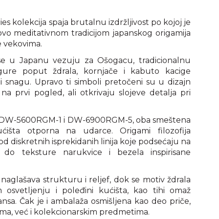
 kolekcija spaja brutalnu izdržljivost po kojoj je
vo meditativnom tradicijom japanskog origamija
e vekovima.
ji se u Japanu vezuju za Ošogacu, tradicionalnu
gure poput ždrala, kornjače i kabuto kacige
 snagu. Upravo ti simboli pretočeni su u dizajn
 na prvi pogled, ali otkrivaju slojeve detalja pri
: DW-5600RGM-1 i DW-6900RGM-5, oba smeštena
išta otporna na udarce. Origami filozofija
d diskretnih isprekidanih linija koje podsećaju na
, do teksture narukvice i bezela inspirisane
glašava strukturu i reljef, dok se motiv ždrala
osvetljenju i poleđini kućišta, kao tihi omaž
nsa. Čak je i ambalaža osmišljena kao deo priče,
ma, već i kolekcionarskim predmetima.