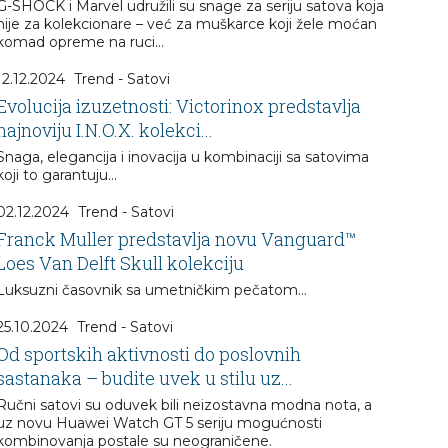
G-SHOCK i Marvel udružili su snage za seriju satova koja
nije za kolekcionare – već za muškarce koji žele moćan
komad opreme na ruci…
12.12.2024
Trend - Satovi
Evolucija izuzetnosti: Victorinox predstavlja
najnoviju I.N.O.X. kolekci...
Snaga, elegancija i inovacija u kombinaciji sa satovima
koji to garantuju...
02.12.2024
Trend - Satovi
Franck Muller predstavlja novu Vanguard™
Loes Van Delft Skull kolekciju
Luksuzni časovnik sa umetničkim pečatom...
25.10.2024
Trend - Satovi
Od sportskih aktivnosti do poslovnih
sastanaka – budite uvek u stilu uz...
Ručni satovi su oduvek bili neizostavna modna nota, a
uz novu Huawei Watch GT 5 seriju mogućnosti
kombinovanja postale su neograničene.