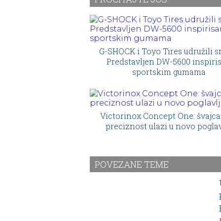
G-SHOCK i Toyo Tires udružili s
Predstavljen DW-5600 inspiri
sportskim gumama
Victorinox Concept One: švajc
preciznost ulazi u novo poglav
POVEZANE TEME