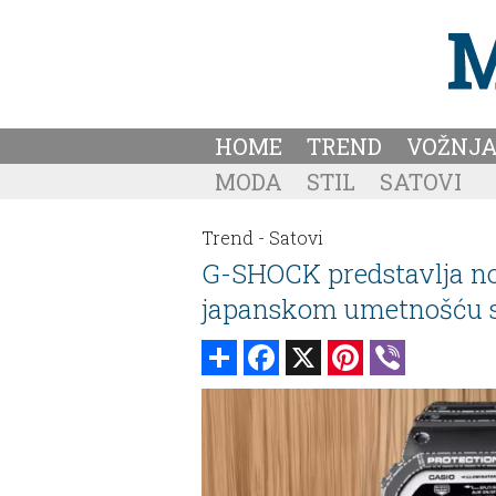
HOME
TREND
VOŽNJ
MODA
STIL
SATOVI
Trend -
Satovi
G-SHOCK predstavlja no
japanskom umetnošću sa
Share
Facebook
X
Pinterest
Viber