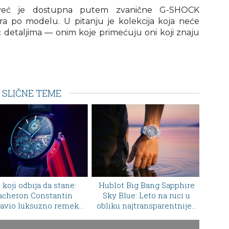
a već je dostupna putem zvanične G-SHOCK
ra po modelu. U pitanju je kolekcija koja neće
eć detaljima — onim koje primećuju oni koji znaju
SLIČNE TEME
lot Big Bang Sapphire
Breitling odaje počast
Bvlga
y Blue: Leto na ruci u
Aston Martin DB5 legendi
de
ku najtransparentnijeg
novim Top Time B01
luksuza
hronografom