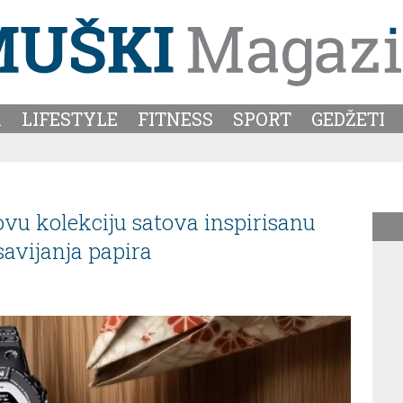
A
LIFESTYLE
FITNESS
SPORT
GEDŽETI
vu kolekciju satova inspirisanu
vijanja papira