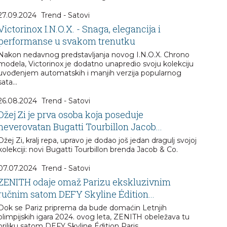
27.09.2024
Trend - Satovi
Victorinox I.N.O.X. - Snaga, elegancija i
performanse u svakom trenutku
Nakon nedavnog predstavljanja novog I.N.O.X. Chrono
modela, Victorinox je dodatno unapredio svoju kolekciju
uvođenjem automatskih i manjih verzija popularnog
sata...
26.08.2024
Trend - Satovi
Džej Zi je prva osoba koja poseduje
neverovatan Bugatti Tourbillon Jacob...
Džej Zi, kralj repa, upravo je dodao još jedan dragulj svojoj
kolekciji: novi Bugatti Tourbillon brenda Jacob & Co.
07.07.2024
Trend - Satovi
ZENITH odaje omaž Parizu ekskluzivnim
ručnim satom DEFY Skyline Édition...
Dok se Pariz priprema da bude domaćin Letnjih
olimpijskih igara 2024. ovog leta, ZENITH obeležava tu
priliku satom DEFY Skyline Édition Paris.