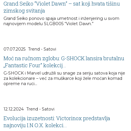
Grand Seiko “Violet Dawn” – sat koji hvata tišinu
zimskog svitanja
Grand Seiko ponovo spaja umetnost i inženjering u svom
najnovijem modelu SLGB005 “Violet Dawn.”
07.07.2025
Trend - Satovi
Moć na ručnom zglobu: G-SHOCK lansira brutalnu
„Fantastic Four” kolekcij...
G-SHOCK i Marvel udružili su snage za seriju satova koja nije
za kolekcionare – već za muškarce koji žele moćan komad
opreme na ruci…
12.12.2024
Trend - Satovi
Evolucija izuzetnosti: Victorinox predstavlja
najnoviju I.N.O.X. kolekci...