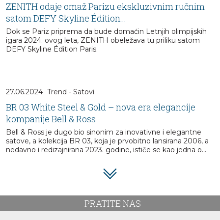
ZENITH odaje omaž Parizu ekskluzivnim ručnim
satom DEFY Skyline Édition...
Dok se Pariz priprema da bude domaćin Letnjih olimpijskih
igara 2024. ovog leta, ZENITH obeležava tu priliku satom
DEFY Skyline Édition Paris.
27.06.2024
Trend - Satovi
BR 03 White Steel & Gold – nova era elegancije
kompanije Bell & Ross
Bell & Ross je dugo bio sinonim za inovativne i elegantne
satove, a kolekcija BR 03, koja je prvobitno lansirana 2006, a
nedavno i redizajnirana 2023. godine, ističe se kao jedna o...
PRATITE NAS