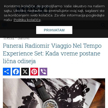
Koristimo kolačiće da poboljšamo Vaše iskustvo na našem
sajtu. Ukoliko nastavite da pretražujete ovaj sajt, saglasni ste
sa korišćenjem web kolačića. Za više informacija pogledajte
našu
Politiku kolačića
.
PRIHVATAM
Trend -
Satovi
Panerai Radiomir Viaggio Nel Tempo
Experience Set: Kada vreme postane
lična odiseja
Share
Facebook
X
Pinterest
Viber