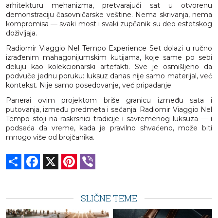
arhitekturu mehanizma, pretvarajući sat u otvorenu
demonstraciju časovničarske veštine. Nema skrivanja, nema
kompromisa — svaki most i svaki zupčanik su deo estetskog
doživljaja.
Radiomir Viaggio Nel Tempo Experience Set dolazi u ručno
izrađenim mahagonijumskim kutijama, koje same po sebi
deluju kao kolekcionarski artefakti. Sve je osmišljeno da
podvuče jednu poruku: luksuz danas nije samo materijal, već
kontekst. Nije samo posedovanje, već pripadanje.
Panerai ovim projektom briše granicu između sata i
putovanja, između predmeta i sećanja. Radiomir Viaggio Nel
Tempo stoji na raskrsnici tradicije i savremenog luksuza — i
podseća da vreme, kada je pravilno shvaćeno, može biti
mnogo više od brojčanika.
Share
Facebook
X
Pinterest
Viber
SLIČNE TEME