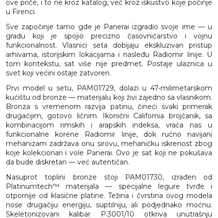
ove priče, i to ne kroz katalog, već kroz iskustvo koje počinje
u Firenci.
Sve započinje tamo gde je Panerai izgradio svoje ime — u
gradu koji je spojio precizno časovničarstvo i vojnu
funkcionalnost. Vlasnici seta dobijaju ekskluzivan pristup
arhivama, istorijskim lokacijama i nasleđu Radiomir linije. U
tom kontekstu, sat više nije predmet. Postaje ulaznica u
svet koji većini ostaje zatvoren.
Prvi model u setu, PAM01729, dolazi u 47-milimetarskom
kućištu od bronze — materijalu koji živi zajedno sa vlasnikom.
Bronza s vremenom razvija patinu, čineći svaki primerak
drugačijim, gotovo ličnim. Ikonični California brojčanik, sa
kombinacijom rimskih i arapskih indeksa, vraća nas u
funkcionalne korene Radiomir linije, dok ručno navijani
mehanizam zadržava onu sirovu, mehaničku iskrenost zbog
koje kolekcionari i vole Panerai. Ovo je sat koji ne pokušava
da bude diskretan — već autentičan.
Nasuprot toplini bronze stoji PAM01730, izrađen od
Platinumtech™ materijala — specijalne legure tvrđe i
otpornije od klasične platine. Težina i čvrstina ovog modela
nose drugačiju energiju, suptilniju, ali podjednako moćnu.
Skeletonizovani kalibar P.3001/10 otkriva unutrašnju