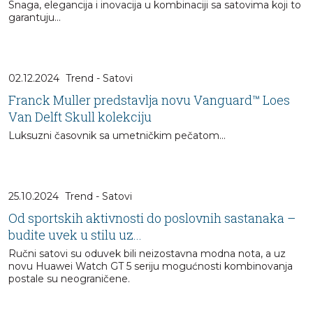
Snaga, elegancija i inovacija u kombinaciji sa satovima koji to
garantuju...
02.12.2024
Trend - Satovi
Franck Muller predstavlja novu Vanguard™ Loes
Van Delft Skull kolekciju
Luksuzni časovnik sa umetničkim pečatom...
25.10.2024
Trend - Satovi
Od sportskih aktivnosti do poslovnih sastanaka –
budite uvek u stilu uz...
Ručni satovi su oduvek bili neizostavna modna nota, a uz
novu Huawei Watch GT 5 seriju mogućnosti kombinovanja
postale su neograničene.