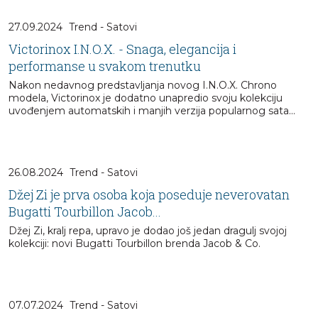
27.09.2024
Trend - Satovi
Victorinox I.N.O.X. - Snaga, elegancija i
performanse u svakom trenutku
Nakon nedavnog predstavljanja novog I.N.O.X. Chrono
modela, Victorinox je dodatno unapredio svoju kolekciju
uvođenjem automatskih i manjih verzija popularnog sata...
26.08.2024
Trend - Satovi
Džej Zi je prva osoba koja poseduje neverovatan
Bugatti Tourbillon Jacob...
Džej Zi, kralj repa, upravo je dodao još jedan dragulj svojoj
kolekciji: novi Bugatti Tourbillon brenda Jacob & Co.
07.07.2024
Trend - Satovi