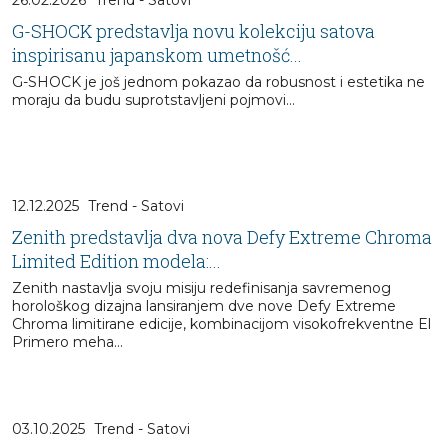
G-SHOCK predstavlja novu kolekciju satova
inspirisanu japanskom umetnošć...
G-SHOCK je još jednom pokazao da robusnost i estetika ne
moraju da budu suprotstavljeni pojmovi…
12.12.2025
Trend - Satovi
Zenith predstavlja dva nova Defy Extreme Chroma
Limited Edition modela:...
Zenith nastavlja svoju misiju redefinisanja savremenog
horološkog dizajna lansiranjem dve nove Defy Extreme
Chroma limitirane edicije, kombinacijom visokofrekventne El
Primero meha...
03.10.2025
Trend - Satovi