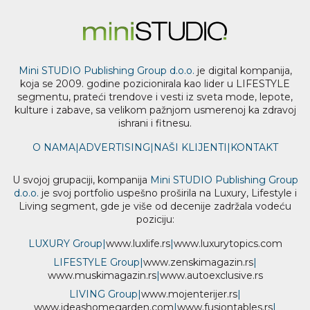
Mini STUDIO Publishing Group d.o.o.
je digital kompanija,
koja se 2009. godine pozicionirala kao lider u LIFESTYLE
segmentu, prateći trendove i vesti iz sveta mode, lepote,
kulture i zabave, sa velikom pažnjom usmerenoj ka zdravoj
ishrani i fitnesu.
O NAMA
|
ADVERTISING
|
NAŠI KLIJENTI
|
KONTAKT
U svojoj grupaciji, kompanija
Mini STUDIO Publishing Group
d.o.o.
je svoj portfolio uspešno proširila na Luxury, Lifestyle i
Living segment, gde je više od decenije zadržala vodeću
poziciju:
LUXURY Group
|
www.
luxlife
.rs
|
www.
luxurytopics
.com
LIFESTYLE Group
|
www.
zenski
magazin.rs
|
www.
muski
magazin.rs
|
www.
auto
exclusive.rs
LIVING Group
|
www.
moj
enterijer.rs
|
www.
ideas
homegarden.com
|
www.
fusiontables
.rs
|