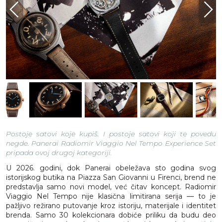
Postoje satovi koje kupiš. I postoje satovi koji te povedu
negde. Panerai Radiomir Viaggio Nel Tempo Experience Set
pripada ovoj drugoj kategoriji.
U 2026. godini, dok Panerai obeležava sto godina svog
istorijskog butika na Piazza San Giovanni u Firenci, brend ne
predstavlja samo novi model, već čitav koncept. Radiomir
Viaggio Nel Tempo nije klasična limitirana serija — to je
pažljivo režirano putovanje kroz istoriju, materijale i identitet
brenda. Samo 30 kolekcionara dobiće priliku da budu deo