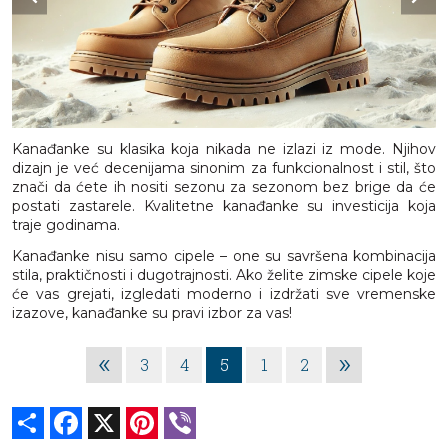
Kanađanke su klasika koja nikada ne izlazi iz mode. Njihov
dizajn je već decenijama sinonim za funkcionalnost i stil, što
znači da ćete ih nositi sezonu za sezonom bez brige da će
postati zastarele. Kvalitetne kanađanke su investicija koja
traje godinama.
Kanađanke nisu samo cipele – one su savršena kombinacija
stila, praktičnosti i dugotrajnosti. Ako želite zimske cipele koje
će vas grejati, izgledati moderno i izdržati sve vremenske
izazove, kanađanke su pravi izbor za vas!
«
»
3
4
5
1
2
Share
Facebook
X
Pinterest
Viber