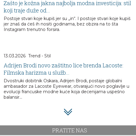
Zašto je kožna jakna najbolja modna investicija: stil
koji traje duže od...
Postoje stvari koje kupiš jer su „in“. I postoje stvari koje kupiš
jer znaš da ćeš ih nositi godinama, bez obzira na to šta
Instagram trenutno forsira.
13.03.2026
Trend - Stil
Adrijen Brodi novo zaštitno lice brenda Lacoste:
Filmska harizma u služb...
Dvostruki dobitnik Oskara, Adrijen Brodi, postaje globalni
ambasador za Lacoste Eyewear, otvarajući novo poglavlje u
evoluciji francuske modne kuće koja decenijama uspešno
balansir...
PRATITE NAS