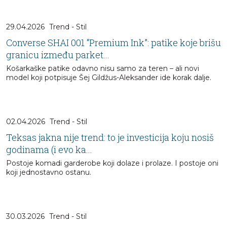
29.04.2026
Trend - Stil
Converse SHAI 001 “Premium Ink”: patike koje brišu
granicu između parket...
Košarkaške patike odavno nisu samo za teren – ali novi
model koji potpisuje Šej Gildžus-Aleksander ide korak dalje.
02.04.2026
Trend - Stil
Teksas jakna nije trend: to je investicija koju nosiš
godinama (i evo ka...
Postoje komadi garderobe koji dolaze i prolaze. I postoje oni
koji jednostavno ostanu.
30.03.2026
Trend - Stil