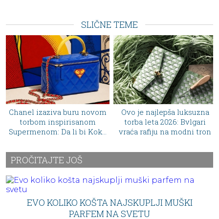
SLIČNE TEME
novom
Ovo je najlepša luksuzna
Erling Holand postao 
om
torba leta 2026: Bvlgari
modna ikona: Kolekci
 Koko
vraća rafiju na modni tron
luksuznih torbi vred
j
pravo bogatstvo
PROČITAJTE JOŠ
EVO KOLIKO KOŠTA NAJSKUPLJI MUŠKI
PARFEM NA SVETU