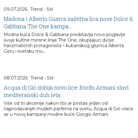
09.07.2026
Trend - Stil
Madona i Alberto Guerra zaštitna lica nove Dolce &
Gabbana The One kampa...
Modna kuća Dolce & Gabbana predstavlja novo poglavlje
svoje kultne mirisne linije The One, okupljajući dvoje
harizmatičnih protagonista – kubanskog glumca Alberta
Geru i svetsku mu...
08.07.2026
Trend - Stil
Acqua di Giò dobija novo lice: Đorđo Armani slavi
mediteranski duh leta...
Više od tri decenije nakon što je postao jedan od
najprodavanijih muških parfema na svetu, Acqua di Giò vraća
se u novoj kampanji modne kuće Giorgio Armani.