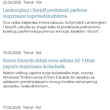
22.06.2026
Trend - Stil
Lamborghini i Xerjoff predstavili parfeme
inspirisane superautomobilima
Dva velika italijanska imena luksuza, Automobili Lamborghini
i Xerjoff, udružila su snage kako bi predstavila jedinstvenu
kolekciju parfema koja prenosi emocije, karakter i filozof...
19.06.2026
Trend - Stil
Entoni Edvards dobija novu adidas AE 3 Mule
papuču inspirisanu košarkašk...
Nakon velikog uspeha svoje košarkaške linije, zvezda
Minesota Timbervulvsa Entoni Edvards širi saradnju sa
adidasom predstavljanjem novog modela namenjenog
oporavku i svakodnevnom...
17.06.2026
Trend - Stil