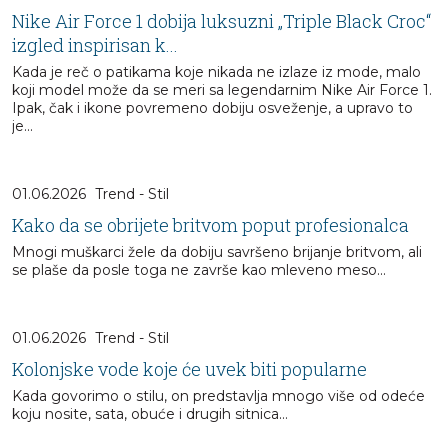
Nike Air Force 1 dobija luksuzni „Triple Black Croc“
izgled inspirisan k...
Kada je reč o patikama koje nikada ne izlaze iz mode, malo
koji model može da se meri sa legendarnim Nike Air Force 1.
Ipak, čak i ikone povremeno dobiju osveženje, a upravo to
je...
01.06.2026
Trend - Stil
Kako da se obrijete britvom poput profesionalca
Mnogi muškarci žele da dobiju savršeno brijanje britvom, ali
se plaše da posle toga ne završe kao mleveno meso...
01.06.2026
Trend - Stil
Kolonjske vode koje će uvek biti popularne
Kada govorimo o stilu, on predstavlja mnogo više od odeće
koju nosite, sata, obuće i drugih sitnica…