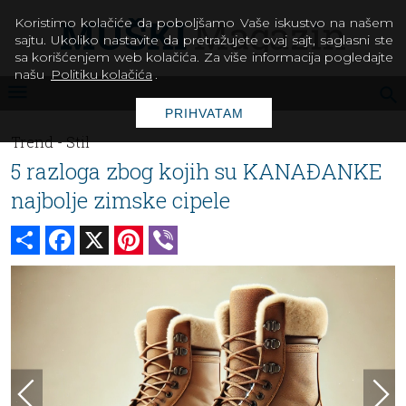
Koristimo kolačiće da poboljšamo Vaše iskustvo na našem
sajtu. Ukoliko nastavite da pretražujete ovaj sajt, saglasni ste
sa korišćenjem web kolačića. Za više informacija pogledajte
našu
Politiku kolačića
.
PRIHVATAM
Trend -
Stil
5 razloga zbog kojih su KANAĐANKE
najbolje zimske cipele
Share
Facebook
X
Pinterest
Viber