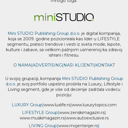
mnogo toga.
Mini STUDIO Publishing Group d.o.o.
je digital kompanija,
koja se 2009. godine pozicionirala kao lider u LIFESTYLE
segmentu, prateći trendove i vesti iz sveta mode, lepote,
kulture i zabave, sa velikom pažnjom usmerenoj ka zdravoj
ishrani i fitnesu.
O NAMA
|
ADVERTISING
|
NAŠI KLIJENTI
|
KONTAKT
U svojoj grupaciji, kompanija
Mini STUDIO Publishing Group
d.o.o.
je svoj portfolio uspešno proširila na Luxury, Lifestyle i
Living segment, gde je više od decenije zadržala vodeću
poziciju:
LUXURY Group
|
www.
luxlife
.rs
|
www.
luxurytopics
.com
LIFESTYLE Group
|
www.
zenski
magazin.rs
|
www.
muski
magazin.rs
|
www.
auto
exclusive.rs
LIVING Group
|
www.
moj
enterijer.rs
|