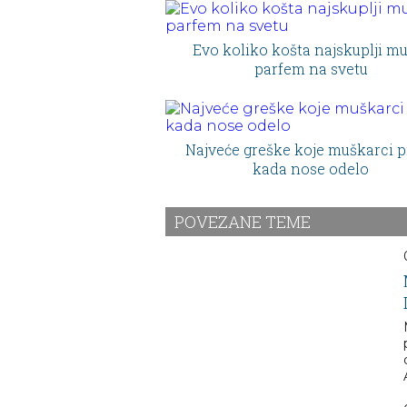
Evo koliko košta najskuplji m
parfem na svetu
Najveće greške koje muškarci p
kada nose odelo
POVEZANE TEME