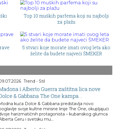
uški
Top 10 muških parfema koji su najbolji
za plažu
rave
5 stvari koje morate imati ovog leta ako
želite da budete najveći ŠMEKER
09.07.2026
Trend - Stil
Madona i Alberto Guerra zaštitna lica nove
Dolce & Gabbana The One kampa...
Modna kuća Dolce & Gabbana predstavlja novo
poglavlje svoje kultne mirisne linije The One, okupljajući
dvoje harizmatičnih protagonista – kubanskog glumca
Alberta Geru i svetsku mu...