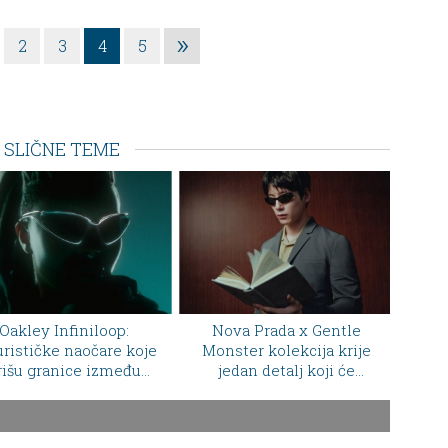
»
2
3
4
5
SLIČNE TEME
Nova Prada x Gentle
Erling Holand postao nova
O
Monster kolekcija krije
modna ikona: Kolekcija
jedan detalj koji će
luksuznih torbi vredna
vr
primetiti samo pravi
pravo bogatstvo
ljubitelji mode