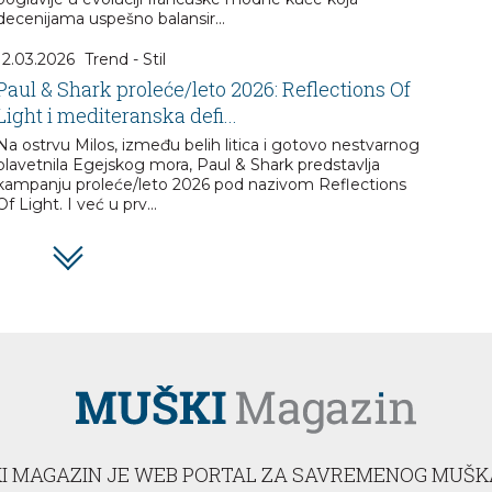
decenijama uspešno balansir...
12.03.2026
Trend - Stil
Paul & Shark proleće/leto 2026: Reflections Of
Light i mediteranska defi...
Na ostrvu Milos, između belih litica i gotovo nestvarnog
plavetnila Egejskog mora, Paul & Shark predstavlja
kampanju proleće/leto 2026 pod nazivom Reflections
Of Light. I već u prv...
I MAGAZIN JE WEB PORTAL ZA SAVREMENOG MUŠK