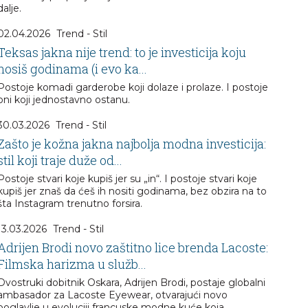
dalje.
02.04.2026
Trend - Stil
Teksas jakna nije trend: to je investicija koju
nosiš godinama (i evo ka...
Postoje komadi garderobe koji dolaze i prolaze. I postoje
oni koji jednostavno ostanu.
30.03.2026
Trend - Stil
Zašto je kožna jakna najbolja modna investicija:
stil koji traje duže od...
Postoje stvari koje kupiš jer su „in“. I postoje stvari koje
kupiš jer znaš da ćeš ih nositi godinama, bez obzira na to
šta Instagram trenutno forsira.
13.03.2026
Trend - Stil
Adrijen Brodi novo zaštitno lice brenda Lacoste:
Filmska harizma u služb...
Dvostruki dobitnik Oskara, Adrijen Brodi, postaje globalni
ambasador za Lacoste Eyewear, otvarajući novo
poglavlje u evoluciji francuske modne kuće koja