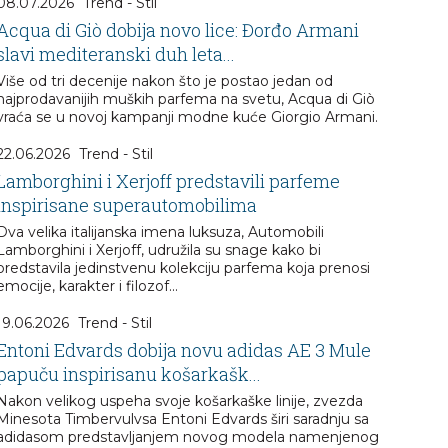
08.07.2026
Trend - Stil
Acqua di Giò dobija novo lice: Đorđo Armani
slavi mediteranski duh leta...
Više od tri decenije nakon što je postao jedan od
najprodavanijih muških parfema na svetu, Acqua di Giò
vraća se u novoj kampanji modne kuće Giorgio Armani.
22.06.2026
Trend - Stil
Lamborghini i Xerjoff predstavili parfeme
inspirisane superautomobilima
Dva velika italijanska imena luksuza, Automobili
Lamborghini i Xerjoff, udružila su snage kako bi
predstavila jedinstvenu kolekciju parfema koja prenosi
emocije, karakter i filozof...
19.06.2026
Trend - Stil
Entoni Edvards dobija novu adidas AE 3 Mule
papuču inspirisanu košarkašk...
Nakon velikog uspeha svoje košarkaške linije, zvezda
Minesota Timbervulvsa Entoni Edvards širi saradnju sa
adidasom predstavljanjem novog modela namenjenog