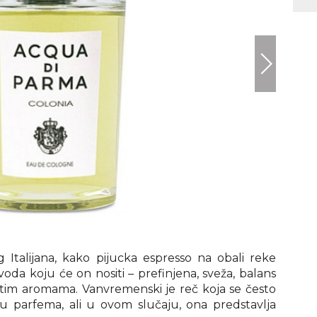
Italijana, kako pijucka espresso na obali reke
voda koju će on nositi – prefinjena, sveža, balans
astim aromama. Vanvremenski je reč koja se često
u parfema, ali u ovom slučaju, ona predstavlja