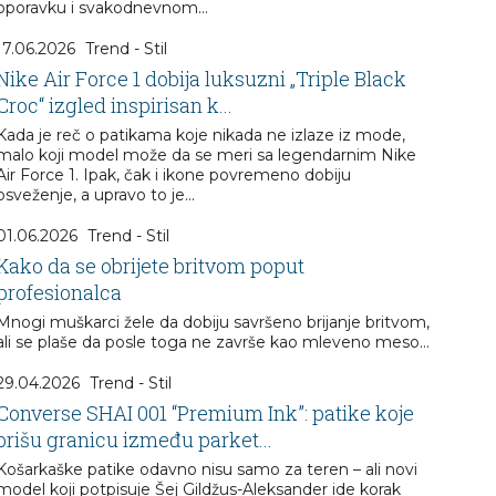
oporavku i svakodnevnom...
17.06.2026
Trend - Stil
Nike Air Force 1 dobija luksuzni „Triple Black
Croc“ izgled inspirisan k...
Kada je reč o patikama koje nikada ne izlaze iz mode,
malo koji model može da se meri sa legendarnim Nike
Air Force 1. Ipak, čak i ikone povremeno dobiju
osveženje, a upravo to je...
01.06.2026
Trend - Stil
Kako da se obrijete britvom poput
profesionalca
Mnogi muškarci žele da dobiju savršeno brijanje britvom,
ali se plaše da posle toga ne završe kao mleveno meso...
29.04.2026
Trend - Stil
Converse SHAI 001 “Premium Ink”: patike koje
brišu granicu između parket...
Košarkaške patike odavno nisu samo za teren – ali novi
model koji potpisuje Šej Gildžus-Aleksander ide korak