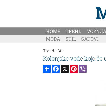
HOME
TREND
VOŽNJ
MODA
STIL
SATOVI
Trend -
Stil
Kolonjske vode koje će 
Share
Facebook
X
Pinterest
Viber