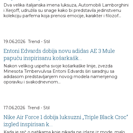
Dva velika italijanska imena luksuza, Automobili Lamborghini
i Xerjoff, udružila su snage kako bi predstavila jedinstvenu
kolekciju parfema koja prenosi emocije, karakter i filozof...
19.06.2026
Trend - Stil
Entoni Edvards dobija novu adidas AE 3 Mule
papuču inspirisanu košarkašk...
Nakon velikog uspeha svoje košarkaške linije, zvezda
Minesota Timbervulvsa Entoni Edvards širi saradnju sa
adidasom predstavljanjem novog modela namenjenog
oporavku i svakodnevnom...
17.06.2026
Trend - Stil
Nike Air Force 1 dobija luksuzni „Triple Black Croc“
izgled inspirisan k...
Kada je reč o patikama koje nikada ne izlaze iz mode, malo