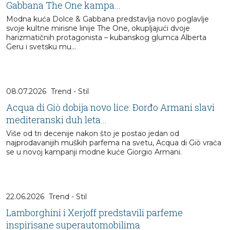
Gabbana The One kampa...
Modna kuća Dolce & Gabbana predstavlja novo poglavlje
svoje kultne mirisne linije The One, okupljajući dvoje
harizmatičnih protagonista – kubanskog glumca Alberta
Geru i svetsku mu...
08.07.2026
Trend - Stil
Acqua di Giò dobija novo lice: Đorđo Armani slavi
mediteranski duh leta...
Više od tri decenije nakon što je postao jedan od
najprodavanijih muških parfema na svetu, Acqua di Giò vraća
se u novoj kampanji modne kuće Giorgio Armani.
22.06.2026
Trend - Stil
Lamborghini i Xerjoff predstavili parfeme
inspirisane superautomobilima