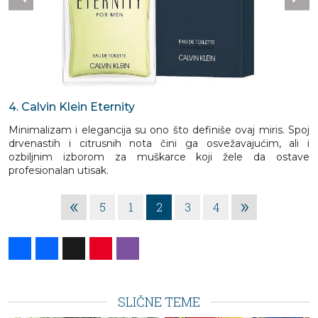
4. Calvin Klein Eternity
Minimalizam i elegancija su ono što definiše ovaj miris. Spoj
drvenastih i citrusnih nota čini ga osvežavajućim, ali i
ozbiljnim izborom za muškarce koji žele da ostave
profesionalan utisak.
«
»
5
1
2
3
4
Share
Facebook
X
Pinterest
Viber
SLIČNE TEME