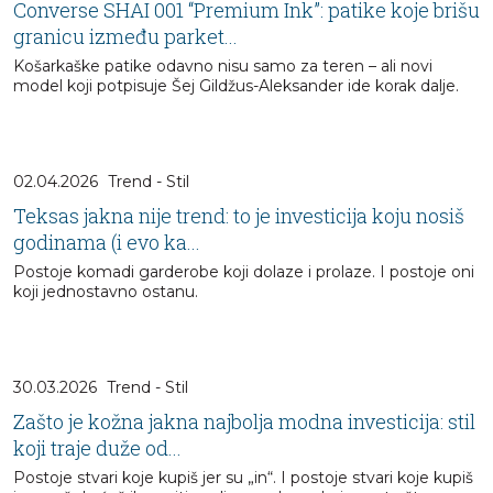
Converse SHAI 001 “Premium Ink”: patike koje brišu
granicu između parket...
Košarkaške patike odavno nisu samo za teren – ali novi
model koji potpisuje Šej Gildžus-Aleksander ide korak dalje.
02.04.2026
Trend - Stil
Teksas jakna nije trend: to je investicija koju nosiš
godinama (i evo ka...
Postoje komadi garderobe koji dolaze i prolaze. I postoje oni
koji jednostavno ostanu.
30.03.2026
Trend - Stil
Zašto je kožna jakna najbolja modna investicija: stil
koji traje duže od...
Postoje stvari koje kupiš jer su „in“. I postoje stvari koje kupiš