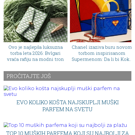
 je najlepša luksuzna
Chanel izaziva buru novom
Erlin
rba leta 2026: Bvlgari
torbom inspirisanom
mod
a rafiju na modni tron
Supermenom: Da li bi Koko
luk
Šanel odobrila ovaj
zaokret?
PROČITAJTE JOŠ
EVO KOLIKO KOŠTA NAJSKUPLJI MUŠKI
PARFEM NA SVETU
TOP 10 MUŠKIH PARFEMA KOJI SU NAJBOLJI ZA