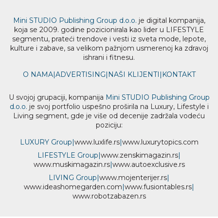
Mini STUDIO Publishing Group d.o.o.
je digital kompanija,
koja se 2009. godine pozicionirala kao lider u LIFESTYLE
segmentu, prateći trendove i vesti iz sveta mode, lepote,
kulture i zabave, sa velikom pažnjom usmerenoj ka zdravoj
ishrani i fitnesu.
O NAMA
|
ADVERTISING
|
NAŠI KLIJENTI
|
KONTAKT
U svojoj grupaciji, kompanija
Mini STUDIO Publishing Group
d.o.o.
je svoj portfolio uspešno proširila na Luxury, Lifestyle i
Living segment, gde je više od decenije zadržala vodeću
poziciju:
LUXURY Group
|
www.
luxlife
.rs
|
www.
luxurytopics
.com
LIFESTYLE Group
|
www.
zenski
magazin.rs
|
www.
muski
magazin.rs
|
www.
auto
exclusive.rs
LIVING Group
|
www.
moj
enterijer.rs
|
www.
ideas
homegarden.com
|
www.
fusiontables
.rs
|
www.
robotzabazen
.rs