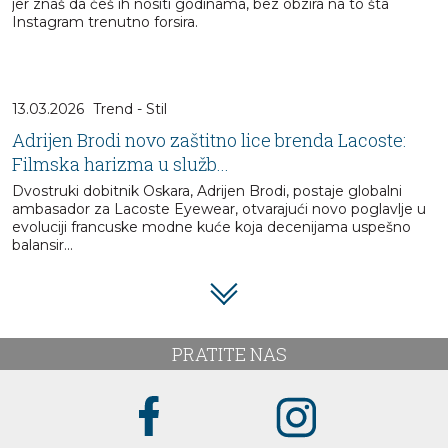
jer znaš da ćeš ih nositi godinama, bez obzira na to šta
Instagram trenutno forsira.
13.03.2026
Trend - Stil
Adrijen Brodi novo zaštitno lice brenda Lacoste:
Filmska harizma u služb...
Dvostruki dobitnik Oskara, Adrijen Brodi, postaje globalni
ambasador za Lacoste Eyewear, otvarajući novo poglavlje u
evoluciji francuske modne kuće koja decenijama uspešno
balansir...
PRATITE NAS