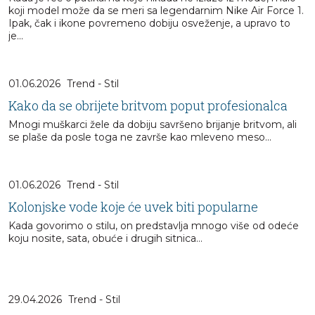
koji model može da se meri sa legendarnim Nike Air Force 1.
Ipak, čak i ikone povremeno dobiju osveženje, a upravo to
je...
01.06.2026
Trend - Stil
Kako da se obrijete britvom poput profesionalca
Mnogi muškarci žele da dobiju savršeno brijanje britvom, ali
se plaše da posle toga ne završe kao mleveno meso...
01.06.2026
Trend - Stil
Kolonjske vode koje će uvek biti popularne
Kada govorimo o stilu, on predstavlja mnogo više od odeće
koju nosite, sata, obuće i drugih sitnica…
29.04.2026
Trend - Stil