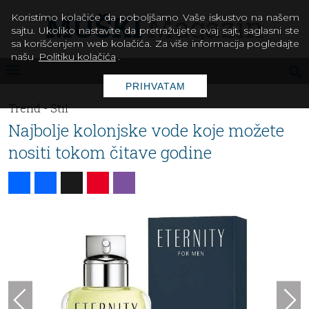
Koristimo kolačiće da poboljšamo Vaše iskustvo na našem
sajtu. Ukoliko nastavite da pretražujete ovaj sajt, saglasni ste
sa korišćenjem web kolačića. Za više informacija pogledajte
našu
Politiku kolačića
.
PRIHVATAM
Trend -
Stil
Najbolje kolonjske vode koje možete
nositi tokom čitave godine
Share
Facebook
X
Pinterest
Viber