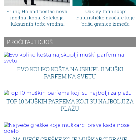
ova
Oakley Infiniloop:
Nova Prada x Gentle
a
Futurističke naočare koje
Monster kolekcija krije
a
brišu granice između
jedan detalj koji će
tehnologije i dizajna
primetiti samo pravi
ljubitelji mode
PROČITAJTE JOŠ
EVO KOLIKO KOŠTA NAJSKUPLJI MUŠKI
PARFEM NA SVETU
TOP 10 MUŠKIH PARFEMA KOJI SU NAJBOLJI ZA
PLAŽU
NAJVEĆE GREŠKE KOJE MUŠKARCI PRAVE