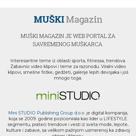
MUŠKI MAGAZIN JE WEB PORTAL ZA
SAVREMENOG MUŠKARCA.
Interesantne teme iz oblasti sporta, fitnessa, trendova.
Zabavnio video klipovi i teme za razonodu. Viralni video
klipovi, smešne fotke, gedžeti, galerije lepih devojaka i još
mnogo toga.
Mini STUDIO Publishing Group d.o.o.
je digital kompanija,
koja se 2009. godine pozicionirala kao lider u LIFESTYLE
segmentu, prateći trendove i vesti iz sveta mode, lepote,
kulture i zabave, sa velikom pažnjom usmerenoj ka zdravoj
ishrani i fitnesu.