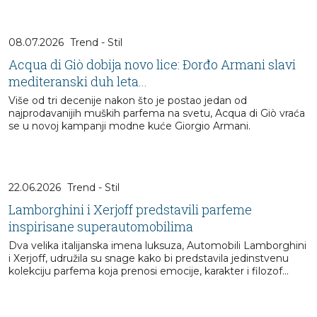
08.07.2026
Trend - Stil
Acqua di Giò dobija novo lice: Đorđo Armani slavi
mediteranski duh leta...
Više od tri decenije nakon što je postao jedan od
najprodavanijih muških parfema na svetu, Acqua di Giò vraća
se u novoj kampanji modne kuće Giorgio Armani.
22.06.2026
Trend - Stil
Lamborghini i Xerjoff predstavili parfeme
inspirisane superautomobilima
Dva velika italijanska imena luksuza, Automobili Lamborghini
i Xerjoff, udružila su snage kako bi predstavila jedinstvenu
kolekciju parfema koja prenosi emocije, karakter i filozof...