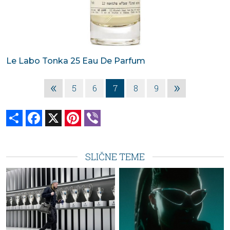
Le Labo Tonka 25 Eau De Parfum
«
»
5
6
7
8
9
Share
Facebook
X
Pinterest
Viber
SLIČNE TEME