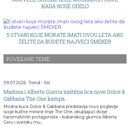
KADA NOSE ODELO
5 STVARI KOJE MORATE IMATI OVOG LETA AKO
ŽELITE DA BUDETE NAJVEĆI ŠMEKER
POVEZANE TEME
09.07.2026
Trend - Stil
Madona i Alberto Guerra zaštitna lica nove Dolce &
Gabbana The One kampa...
Modna kuća Dolce & Gabbana predstavlja novo poglavlje
svoje kultne mirisne linije The One, okupljajući dvoje
harizmatičnih protagonista – kubanskog glumca Alberta
Geru i svetsku mu...