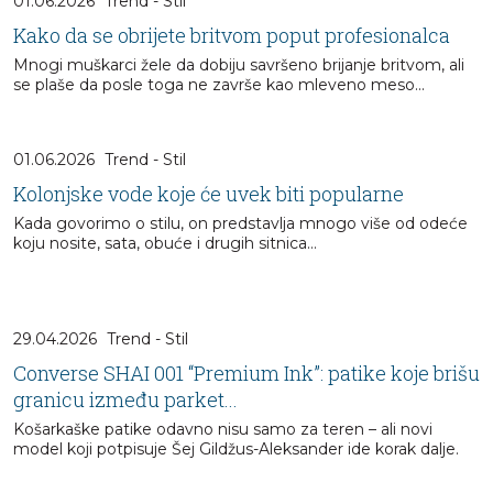
01.06.2026
Trend - Stil
Kako da se obrijete britvom poput profesionalca
Mnogi muškarci žele da dobiju savršeno brijanje britvom, ali
se plaše da posle toga ne završe kao mleveno meso...
01.06.2026
Trend - Stil
Kolonjske vode koje će uvek biti popularne
Kada govorimo o stilu, on predstavlja mnogo više od odeće
koju nosite, sata, obuće i drugih sitnica…
29.04.2026
Trend - Stil
Converse SHAI 001 “Premium Ink”: patike koje brišu
granicu između parket...
Košarkaške patike odavno nisu samo za teren – ali novi
model koji potpisuje Šej Gildžus-Aleksander ide korak dalje.