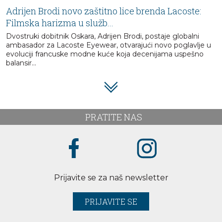
Adrijen Brodi novo zaštitno lice brenda Lacoste:
Filmska harizma u služb...
Dvostruki dobitnik Oskara, Adrijen Brodi, postaje globalni
ambasador za Lacoste Eyewear, otvarajući novo poglavlje u
evoluciji francuske modne kuće koja decenijama uspešno
balansir...
PRATITE NAS
Prijavite se za naš newsletter
PRIJAVITE SE