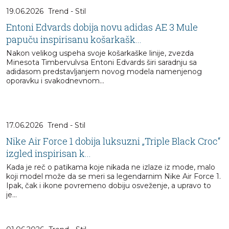
19.06.2026
Trend - Stil
Entoni Edvards dobija novu adidas AE 3 Mule
papuču inspirisanu košarkašk...
Nakon velikog uspeha svoje košarkaške linije, zvezda
Minesota Timbervulvsa Entoni Edvards širi saradnju sa
adidasom predstavljanjem novog modela namenjenog
oporavku i svakodnevnom...
17.06.2026
Trend - Stil
Nike Air Force 1 dobija luksuzni „Triple Black Croc“
izgled inspirisan k...
Kada je reč o patikama koje nikada ne izlaze iz mode, malo
koji model može da se meri sa legendarnim Nike Air Force 1.
Ipak, čak i ikone povremeno dobiju osveženje, a upravo to
je...