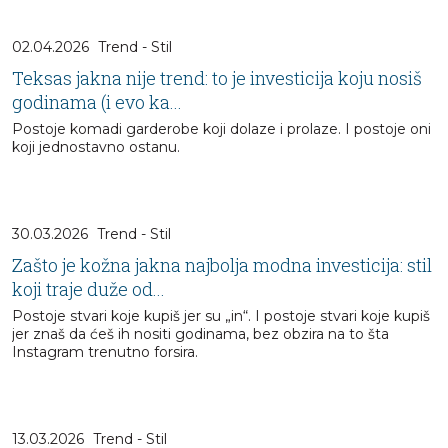
02.04.2026
Trend - Stil
Teksas jakna nije trend: to je investicija koju nosiš
godinama (i evo ka...
Postoje komadi garderobe koji dolaze i prolaze. I postoje oni
koji jednostavno ostanu.
30.03.2026
Trend - Stil
Zašto je kožna jakna najbolja modna investicija: stil
koji traje duže od...
Postoje stvari koje kupiš jer su „in“. I postoje stvari koje kupiš
jer znaš da ćeš ih nositi godinama, bez obzira na to šta
Instagram trenutno forsira.
13.03.2026
Trend - Stil