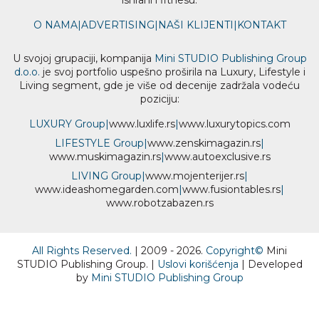
O NAMA
|
ADVERTISING
|
NAŠI KLIJENTI
|
KONTAKT
U svojoj grupaciji, kompanija
Mini STUDIO Publishing Group
d.o.o.
je svoj portfolio uspešno proširila na Luxury, Lifestyle i
Living segment, gde je više od decenije zadržala vodeću
poziciju:
LUXURY Group
|
www.
luxlife
.rs
|
www.
luxurytopics
.com
LIFESTYLE Group
|
www.
zenski
magazin.rs
|
www.
muski
magazin.rs
|
www.
auto
exclusive.rs
LIVING Group
|
www.
moj
enterijer.rs
|
www.
ideas
homegarden.com
|
www.
fusiontables
.rs
|
www.
robotzabazen
.rs
All Rights Reserved.
| 2009 - 2026.
Copyright©
Mini
STUDIO Publishing Group. |
Uslovi korišćenja
| Developed
by
Mini STUDIO Publishing Group