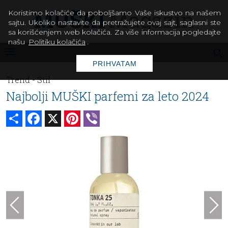
Koristimo kolačiće da poboljšamo Vaše iskustvo na našem
sajtu. Ukoliko nastavite da pretražujete ovaj sajt, saglasni ste
sa korišćenjem web kolačića. Za više informacija pogledajte
našu
Politiku kolačića
.
PRIHVATAM
Trend -
Stil
Najbolji MUŠKI parfemi za leto 2024
Share
Facebook
X
Pinterest
Viber