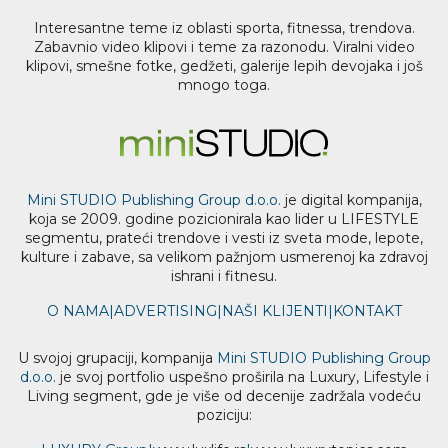
Interesantne teme iz oblasti sporta, fitnessa, trendova.
Zabavnio video klipovi i teme za razonodu. Viralni video
klipovi, smešne fotke, gedžeti, galerije lepih devojaka i još
mnogo toga.
Mini STUDIO Publishing Group d.o.o.
je digital kompanija,
koja se 2009. godine pozicionirala kao lider u LIFESTYLE
segmentu, prateći trendove i vesti iz sveta mode, lepote,
kulture i zabave, sa velikom pažnjom usmerenoj ka zdravoj
ishrani i fitnesu.
O NAMA
|
ADVERTISING
|
NAŠI KLIJENTI
|
KONTAKT
U svojoj grupaciji, kompanija
Mini STUDIO Publishing Group
d.o.o.
je svoj portfolio uspešno proširila na Luxury, Lifestyle i
Living segment, gde je više od decenije zadržala vodeću
poziciju: