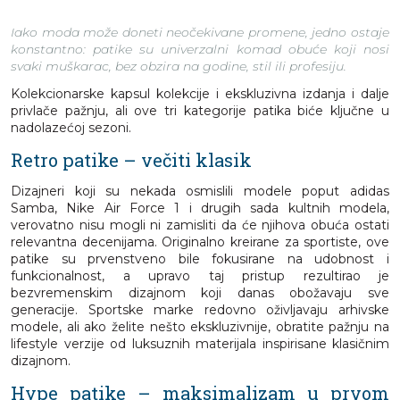
Iako moda može doneti neočekivane promene, jedno ostaje
konstantno: patike su univerzalni komad obuće koji nosi
svaki muškarac, bez obzira na godine, stil ili profesiju.
Kolekcionarske kapsul kolekcije i ekskluzivna izdanja i dalje
privlače pažnju, ali ove tri kategorije patika biće ključne u
nadolazećoj sezoni.
Retro patike – večiti klasik
Dizajneri koji su nekada osmislili modele poput adidas
Samba, Nike Air Force 1 i drugih sada kultnih modela,
verovatno nisu mogli ni zamisliti da će njihova obuća ostati
relevantna decenijama. Originalno kreirane za sportiste, ove
patike su prvenstveno bile fokusirane na udobnost i
funkcionalnost, a upravo taj pristup rezultirao je
bezvremenskim dizajnom koji danas obožavaju sve
generacije. Sportske marke redovno oživljavaju arhivske
modele, ali ako želite nešto ekskluzivnije, obratite pažnju na
lifestyle verzije od luksuznih materijala inspirisane klasičnim
dizajnom.
Hype patike – maksimalizam u prvom