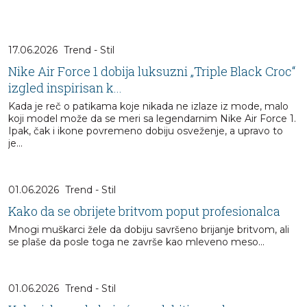
17.06.2026
Trend - Stil
Nike Air Force 1 dobija luksuzni „Triple Black Croc“
izgled inspirisan k...
Kada je reč o patikama koje nikada ne izlaze iz mode, malo
koji model može da se meri sa legendarnim Nike Air Force 1.
Ipak, čak i ikone povremeno dobiju osveženje, a upravo to
je...
01.06.2026
Trend - Stil
Kako da se obrijete britvom poput profesionalca
Mnogi muškarci žele da dobiju savršeno brijanje britvom, ali
se plaše da posle toga ne završe kao mleveno meso...
01.06.2026
Trend - Stil