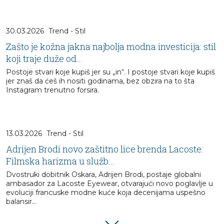
30.03.2026
Trend - Stil
Zašto je kožna jakna najbolja modna investicija: stil
koji traje duže od...
Postoje stvari koje kupiš jer su „in“. I postoje stvari koje kupiš
jer znaš da ćeš ih nositi godinama, bez obzira na to šta
Instagram trenutno forsira.
13.03.2026
Trend - Stil
Adrijen Brodi novo zaštitno lice brenda Lacoste:
Filmska harizma u služb...
Dvostruki dobitnik Oskara, Adrijen Brodi, postaje globalni
ambasador za Lacoste Eyewear, otvarajući novo poglavlje u
evoluciji francuske modne kuće koja decenijama uspešno
balansir...