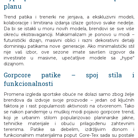
planu
Trend patika i trenerki ne jenjava, a ekskluzivni modeli,
kolaboracije i limitirana izdanja izlaze gotovo svake nedelje.
Da bi se istakli u moru novih modela, brendovi se sve više
okreću ekstravaganciji. Maksimalizam je ponovo u modi –
futuristički dizajn, masivni oblici i razni dekorativni detalji
dominiraju patikama nove generacije. Ako minimalistički stil
nije vaš izbor, ove sezone imate savršen izgovor da
investirate u masivne, upečatljive modele sa „hype“
dizajnom.
Gorpcore patike – spoj stila i
funkcionalnosti
Promena izgleda sportske obuće ne dolazi samo zbog želje
brendova da izdvoje svoje proizvode – jedan od ključnih
faktora je i rast popularnosti aktivnosti na otvorenom. Tako
se nakon pandemije u muškoj modi pojavio gorpcore trend,
koji je urbanim stilom popularizovao planinarske jakne,
tehničke materijale i obuću prilagođenu zahtevnim
terenima. Patike sa debelim, izdržljivim đonom i
funkcionalnim materijalima poput Gore-Tex sada su postale