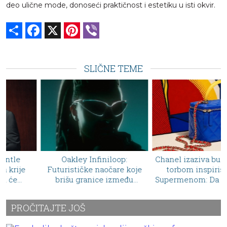
deo ulične mode, donoseći praktičnost i estetiku u isti okvir.
Share
Facebook
X
Pinterest
Viber
SLIČNE TEME
Oakley Infiniloop:
Chanel izaziva buru novom
Futurističke naočare koje
torbom inspirisanom
brišu granice između
Supermenom: Da li bi Koko
tehnologije i dizajna
Šanel odobrila ovaj
zaokret?
PROČITAJTE JOŠ