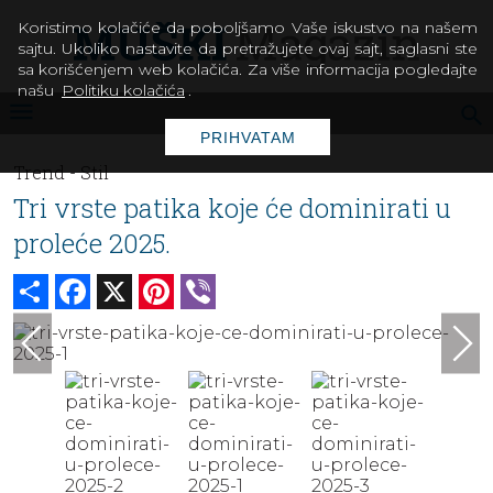
Koristimo kolačiće da poboljšamo Vaše iskustvo na našem
sajtu. Ukoliko nastavite da pretražujete ovaj sajt, saglasni ste
sa korišćenjem web kolačića. Za više informacija pogledajte
našu
Politiku kolačića
.
PRIHVATAM
Trend -
Stil
Tri vrste patika koje će dominirati u
proleće 2025.
Share
Facebook
X
Pinterest
Viber