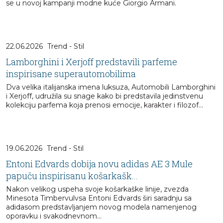
se u novoj kampanji modne kuće Giorgio Armani.
22.06.2026
Trend - Stil
Lamborghini i Xerjoff predstavili parfeme
inspirisane superautomobilima
Dva velika italijanska imena luksuza, Automobili Lamborghini
i Xerjoff, udružila su snage kako bi predstavila jedinstvenu
kolekciju parfema koja prenosi emocije, karakter i filozof...
19.06.2026
Trend - Stil
Entoni Edvards dobija novu adidas AE 3 Mule
papuču inspirisanu košarkašk...
Nakon velikog uspeha svoje košarkaške linije, zvezda
Minesota Timbervulvsa Entoni Edvards širi saradnju sa
adidasom predstavljanjem novog modela namenjenog
oporavku i svakodnevnom...