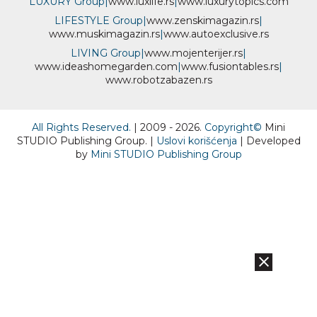
LUXURY Group
|
www.
luxlife
.rs
|
www.
luxurytopics
.com
LIFESTYLE Group
|
www.
zenski
magazin.rs
|
www.
muski
magazin.rs
|
www.
auto
exclusive.rs
LIVING Group
|
www.
moj
enterijer.rs
|
www.
ideas
homegarden.com
|
www.
fusiontables
.rs
|
www.
robotzabazen
.rs
All Rights Reserved.
| 2009 - 2026.
Copyright©
Mini
STUDIO Publishing Group. |
Uslovi korišćenja
| Developed
by
Mini STUDIO Publishing Group