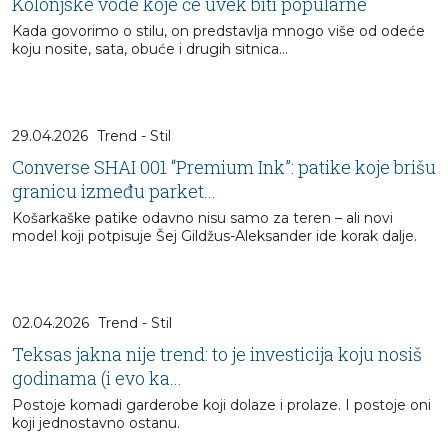
Kolonjske vode koje će uvek biti popularne
Kada govorimo o stilu, on predstavlja mnogo više od odeće
koju nosite, sata, obuće i drugih sitnica…
29.04.2026
Trend - Stil
Converse SHAI 001 “Premium Ink”: patike koje brišu
granicu između parket...
Košarkaške patike odavno nisu samo za teren – ali novi
model koji potpisuje Šej Gildžus-Aleksander ide korak dalje.
02.04.2026
Trend - Stil
Teksas jakna nije trend: to je investicija koju nosiš
godinama (i evo ka...
Postoje komadi garderobe koji dolaze i prolaze. I postoje oni
koji jednostavno ostanu.