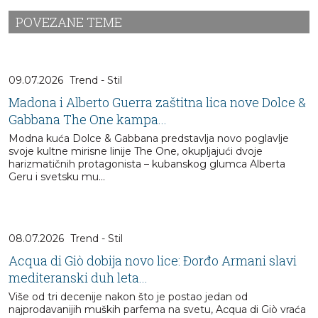
POVEZANE TEME
09.07.2026
Trend - Stil
Madona i Alberto Guerra zaštitna lica nove Dolce &
Gabbana The One kampa...
Modna kuća Dolce & Gabbana predstavlja novo poglavlje
svoje kultne mirisne linije The One, okupljajući dvoje
harizmatičnih protagonista – kubanskog glumca Alberta
Geru i svetsku mu...
08.07.2026
Trend - Stil
Acqua di Giò dobija novo lice: Đorđo Armani slavi
mediteranski duh leta...
Više od tri decenije nakon što je postao jedan od
najprodavanijih muških parfema na svetu, Acqua di Giò vraća