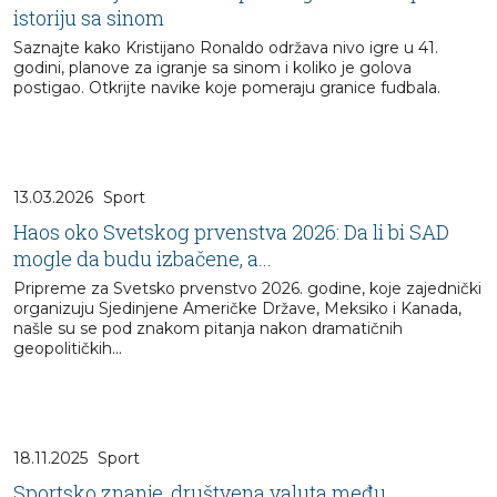
istoriju sa sinom
Saznajte kako Kristijano Ronaldo održava nivo igre u 41.
godini, planove za igranje sa sinom i koliko je golova
postigao. Otkrijte navike koje pomeraju granice fudbala.
13.03.2026
Sport
Haos oko Svetskog prvenstva 2026: Da li bi SAD
mogle da budu izbačene, a...
Pripreme za Svetsko prvenstvo 2026. godine, koje zajednički
organizuju Sjedinjene Američke Države, Meksiko i Kanada,
našle su se pod znakom pitanja nakon dramatičnih
geopolitičkih...
18.11.2025
Sport
Sportsko znanje, društvena valuta među