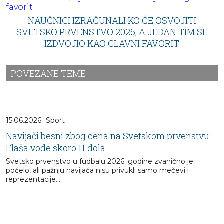
NAUČNICI IZRAČUNALI KO ĆE OSVOJITI
SVETSKO PRVENSTVO 2026, A JEDAN TIM SE
IZDVOJIO KAO GLAVNI FAVORIT
POVEZANE TEME
15.06.2026
Sport
Navijači besni zbog cena na Svetskom prvenstvu:
Flaša vode skoro 11 dola...
Svetsko prvenstvo u fudbalu 2026. godine zvanično je
počelo, ali pažnju navijača nisu privukli samo mečevi i
reprezentacije...