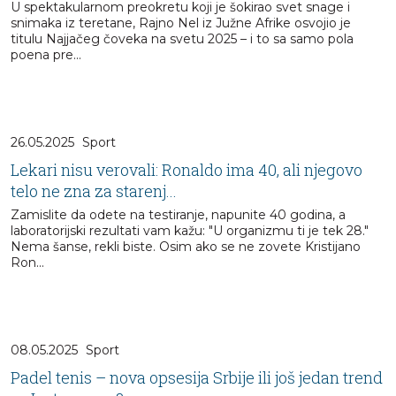
U spektakularnom preokretu koji je šokirao svet snage i
snimaka iz teretane, Rajno Nel iz Južne Afrike osvojio je
titulu Najjačeg čoveka na svetu 2025 – i to sa samo pola
poena pre...
26.05.2025
Sport
Lekari nisu verovali: Ronaldo ima 40, ali njegovo
telo ne zna za starenj...
Zamislite da odete na testiranje, napunite 40 godina, a
laboratorijski rezultati vam kažu: "U organizmu ti je tek 28."
Nema šanse, rekli biste. Osim ako se ne zovete Kristijano
Ron...
08.05.2025
Sport
Padel tenis – nova opsesija Srbije ili još jedan trend