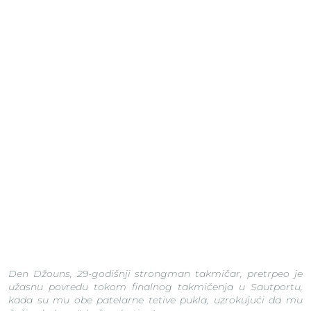
Den Džouns, 29-godišnji strongman takmičar, pretrpeo je
užasnu povredu tokom finalnog takmičenja u Sautportu,
kada su mu obe patelarne tetive pukla, uzrokujući da mu