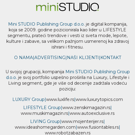
Mini STUDIO Publishing Group d.o.o.
je digital kompanija,
koja se 2009. godine pozicionirala kao lider u LIFESTYLE
segmentu, prateći trendove i vesti iz sveta mode, lepote,
kulture i zabave, sa velikom pažnjom usmerenoj ka zdravoj
ishrani i fitnesu.
O NAMA
|
ADVERTISING
|
NAŠI KLIJENTI
|
KONTAKT
U svojoj grupaciji, kompanija
Mini STUDIO Publishing Group
d.o.o.
je svoj portfolio uspešno proširila na Luxury, Lifestyle i
Living segment, gde je više od decenije zadržala vodeću
poziciju:
LUXURY Group
|
www.
luxlife
.rs
|
www.
luxurytopics
.com
LIFESTYLE Group
|
www.
zenski
magazin.rs
|
www.
muski
magazin.rs
|
www.
auto
exclusive.rs
LIVING Group
|
www.
moj
enterijer.rs
|
www.
ideas
homegarden.com
|
www.
fusiontables
.rs
|
www.
robotzabazen
.rs