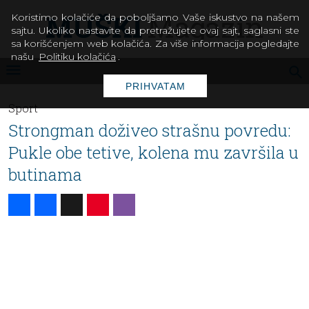
Koristimo kolačiće da poboljšamo Vaše iskustvo na našem
sajtu. Ukoliko nastavite da pretražujete ovaj sajt, saglasni ste
sa korišćenjem web kolačića. Za više informacija pogledajte
našu
Politiku kolačića
.
PRIHVATAM
Sport
Strongman doživeo strašnu povredu:
Pukle obe tetive, kolena mu završila u
butinama
Share
Facebook
X
Pinterest
Viber