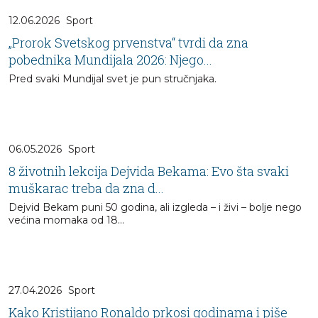
12.06.2026
Sport
„Prorok Svetskog prvenstva“ tvrdi da zna
pobednika Mundijala 2026: Njego...
Pred svaki Mundijal svet je pun stručnjaka.
06.05.2026
Sport
8 životnih lekcija Dejvida Bekama: Evo šta svaki
muškarac treba da zna d...
Dejvid Bekam puni 50 godina, ali izgleda – i živi – bolje nego
većina momaka od 18…
27.04.2026
Sport
Kako Kristijano Ronaldo prkosi godinama i piše