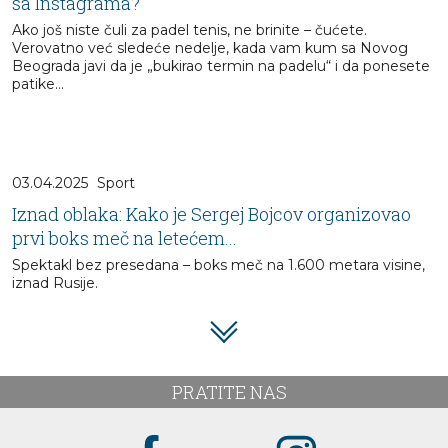
sa Instagrama?
Ako još niste čuli za padel tenis, ne brinite – čućete.
Verovatno već sledeće nedelje, kada vam kum sa Novog
Beograda javi da je „bukirao termin na padelu“ i da ponesete
patike…
03.04.2025
Sport
Iznad oblaka: Kako je Sergej Bojcov organizovao
prvi boks meč na letećem...
Spektakl bez presedana – boks meč na 1.600 metara visine,
iznad Rusije.
PRATITE NAS