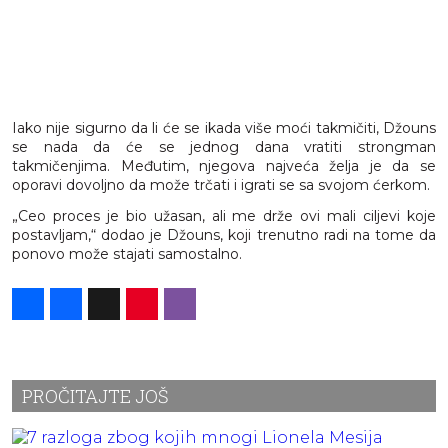
Iako nije sigurno da li će se ikada više moći takmičiti, Džouns
se nada da će se jednog dana vratiti strongman
takmičenjima. Međutim, njegova najveća želja je da se
oporavi dovoljno da može trčati i igrati se sa svojom ćerkom.
„Ceo proces je bio užasan, ali me drže ovi mali ciljevi koje
postavljam,“ dodao je Džouns, koji trenutno radi na tome da
ponovo može stajati samostalno.
Share
Facebook
X
Pinterest
Viber
PROČITAJTE JOŠ