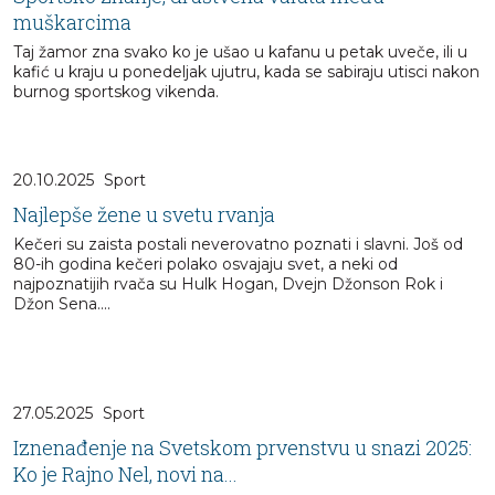
muškarcima
Taj žamor zna svako ko je ušao u kafanu u petak uveče, ili u
kafić u kraju u ponedeljak ujutru, kada se sabiraju utisci nakon
burnog sportskog vikenda.
20.10.2025
Sport
Najlepše žene u svetu rvanja
Kečeri su zaista postali neverovatno poznati i slavni. Još od
80-ih godina kečeri polako osvajaju svet, a neki od
najpoznatijih rvača su Hulk Hogan, Dvejn Džonson Rok i
Džon Sena....
27.05.2025
Sport
Iznenađenje na Svetskom prvenstvu u snazi 2025:
Ko je Rajno Nel, novi na...