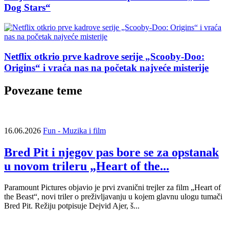
Dog Stars“
Netflix otkrio prve kadrove serije „Scooby-Doo:
Origins“ i vraća nas na početak najveće misterije
Povezane teme
16.06.2026
Fun - Muzika i film
Bred Pit i njegov pas bore se za opstanak
u novom trileru „Heart of the...
Paramount Pictures objavio je prvi zvanični trejler za film „Heart of
the Beast“, novi triler o preživljavanju u kojem glavnu ulogu tumači
Bred Pit. Režiju potpisuje Dejvid Ajer, š...