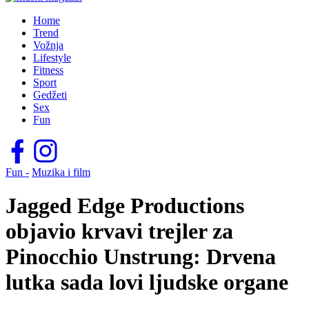
Home
Trend
Vožnja
Lifestyle
Fitness
Sport
Gedžeti
Sex
Fun
Fun -
Muzika i film
Jagged Edge Productions
objavio krvavi trejler za
Pinocchio Unstrung: Drvena
lutka sada lovi ljudske organe