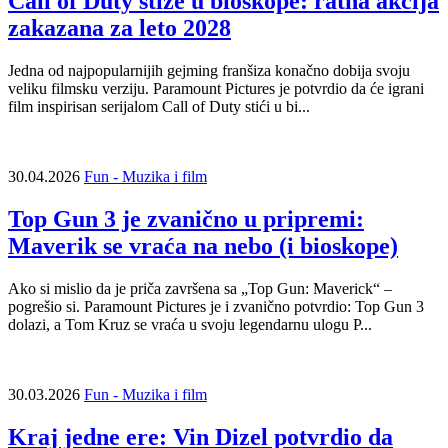
Call of Duty stiže u bioskope: ratna akcija
zakazana za leto 2028
Jedna od najpopularnijih gejming franšiza konačno dobija svoju
veliku filmsku verziju. Paramount Pictures je potvrdio da će igrani
film inspirisan serijalom Call of Duty stići u bi...
30.04.2026
Fun - Muzika i film
Top Gun 3 je zvanično u pripremi:
Maverik se vraća na nebo (i bioskope)
Ako si mislio da je priča završena sa „Top Gun: Maverick“ –
pogrešio si. Paramount Pictures je i zvanično potvrdio: Top Gun 3
dolazi, a Tom Kruz se vraća u svoju legendarnu ulogu P...
30.03.2026
Fun - Muzika i film
Kraj jedne ere: Vin Dizel potvrdio da