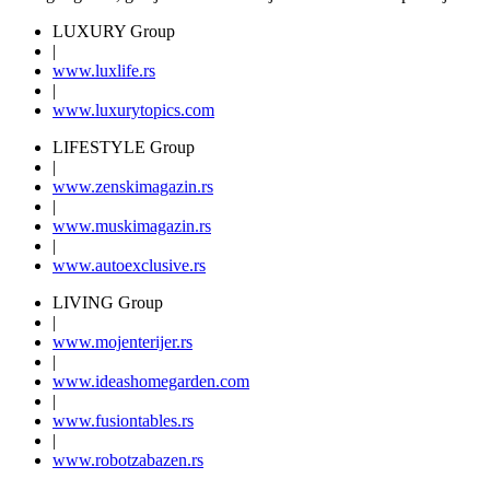
LUXURY Group
|
www.
luxlife
.rs
|
www.
luxurytopics
.com
LIFESTYLE Group
|
www.
zenski
magazin.rs
|
www.
muski
magazin.rs
|
www.
auto
exclusive.rs
LIVING Group
|
www.
moj
enterijer.rs
|
www.
ideas
homegarden.com
|
www.
fusiontables
.rs
|
www.
robotzabazen
.rs