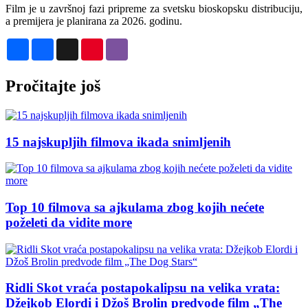
Film je u završnoj fazi pripreme za svetsku bioskopsku distribuciju,
a premijera je planirana za 2026. godinu.
Share
Facebook
X
Pinterest
Viber
Pročitajte još
15 najskupljih filmova ikada snimljenih
Top 10 filmova sa ajkulama zbog kojih nećete
poželeti da vidite more
Ridli Skot vraća postapokalipsu na velika vrata:
Džejkob Elordi i Džoš Brolin predvode film „The