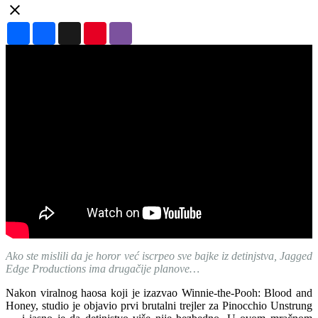
Share
Facebook
X
Pinterest
Viber
Ako ste mislili da je horor već iscrpeo sve bajke iz detinjstva, Jagged
Edge Productions ima drugačije planove…
Nakon viralnog haosa koji je izazvao Winnie-the-Pooh: Blood and
Honey, studio je objavio prvi brutalni trejler za Pinocchio Unstrung