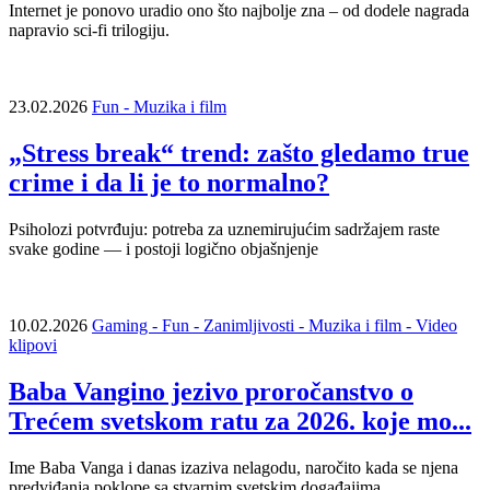
Internet je ponovo uradio ono što najbolje zna – od dodele nagrada
napravio sci-fi trilogiju.
23.02.2026
Fun - Muzika i film
„Stress break“ trend: zašto gledamo true
crime i da li je to normalno?
Psiholozi potvrđuju: potreba za uznemirujućim sadržajem raste
svake godine — i postoji logično objašnjenje
10.02.2026
Gaming - Fun - Zanimljivosti - Muzika i film - Video
klipovi
Baba Vangino jezivo proročanstvo o
Trećem svetskom ratu za 2026. koje mo...
Ime Baba Vanga i danas izaziva nelagodu, naročito kada se njena
predviđanja poklope sa stvarnim svetskim događajima…