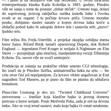
— i jasno je da detinjstvo više nije bezbedno. U ovom mračnom
reinterpretiranju klasika Karla Kolodija iz 1883. godine, Pinokio
više ne sanja o tome da postane „dobar dečak“. Umesto toga, dolazi
do sopstvenog, jezivog zaključka: razlika između lutke i čoveka
svodi se na organe. I tu počinje krvava priča. Umesto moralne
pouke, dobijamo slasher narativ u kojem drvena lutka kreće u
ubilački pohod kako bi sakupila delove tela i sastavila sebi „pravo“
ljudsko telo.
Film režira Ris Frejk-Voterfild, a projekat okuplja ozbiljna imena
horor žanra. Ričard Brejk tumači opsesivnog Đepeta, dok Robert
Englund — legendarni Fred Kruger iz serijala A Nightmare on Elm
Street — pozajmljuje glas mračnoj, manipulativnoj verziji Džiminija
Kriketa. Da, savest više ne zvuči umirujuće.
Produkcija se oslanja na praktične efekte umesto CGI tehnologije,
što znači da je Pinokio fizička, animatronička lutka na setu — što
celu stvar čini još neprijatnijom. Za krvave efekte angažovan je Emi
nagrađeni Tod Masters, pa je jasno da film ne planira da ublažava
brutalnost.
Pinocchio Unstrung je deo tzv. “Twisted Childhood Universe”
univerzuma — franšize koja klasične bajke iz javnog domena
pretvara u horor serijale. Posle Medveda Puha, sada je red na drvenu
lutku. Ako se ovaj trend nastavi, malo koja bajka će ostati netaknuta.