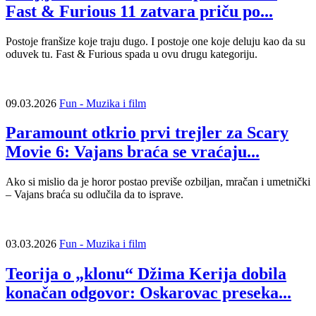
Fast & Furious 11 zatvara priču po...
Postoje franšize koje traju dugo. I postoje one koje deluju kao da su
oduvek tu. Fast & Furious spada u ovu drugu kategoriju.
09.03.2026
Fun - Muzika i film
Paramount otkrio prvi trejler za Scary
Movie 6: Vajans braća se vraćaju...
Ako si mislio da je horor postao previše ozbiljan, mračan i umetnički
– Vajans braća su odlučila da to isprave.
03.03.2026
Fun - Muzika i film
Teorija o „klonu“ Džima Kerija dobila
konačan odgovor: Oskarovac preseka...