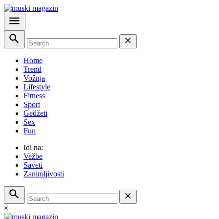
Home
Trend
Vožnja
Lifestyle
Fitness
Sport
Gedžeti
Sex
Fun
Idi na:
Vežbe
Saveti
Zanimljivosti
×