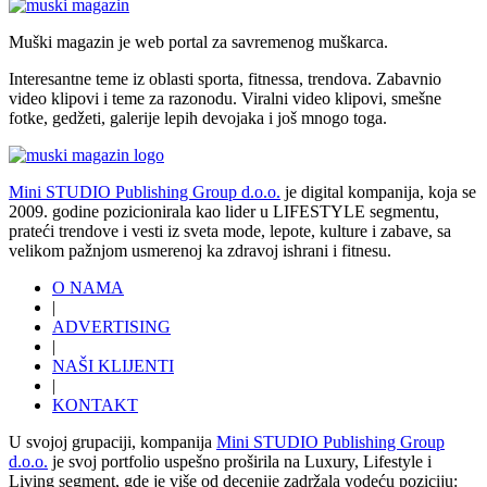
Muški magazin je web portal za savremenog muškarca.
Interesantne teme iz oblasti sporta, fitnessa, trendova. Zabavnio
video klipovi i teme za razonodu. Viralni video klipovi, smešne
fotke, gedžeti, galerije lepih devojaka i još mnogo toga.
Mini STUDIO Publishing Group d.o.o.
je digital kompanija, koja se
2009. godine pozicionirala kao lider u LIFESTYLE segmentu,
prateći trendove i vesti iz sveta mode, lepote, kulture i zabave, sa
velikom pažnjom usmerenoj ka zdravoj ishrani i fitnesu.
O NAMA
|
ADVERTISING
|
NAŠI KLIJENTI
|
KONTAKT
U svojoj grupaciji, kompanija
Mini STUDIO Publishing Group
d.o.o.
je svoj portfolio uspešno proširila na Luxury, Lifestyle i
Living segment, gde je više od decenije zadržala vodeću poziciju: