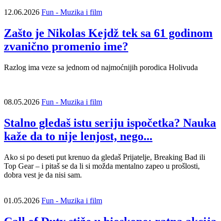
12.06.2026
Fun - Muzika i film
Zašto je Nikolas Kejdž tek sa 61 godinom
zvanično promenio ime?
Razlog ima veze sa jednom od najmoćnijih porodica Holivuda
08.05.2026
Fun - Muzika i film
Stalno gledaš istu seriju ispočetka? Nauka
kaže da to nije lenjost, nego...
Ako si po deseti put krenuo da gledaš Prijatelje, Breaking Bad ili
Top Gear – i pitaš se da li si možda mentalno zapeo u prošlosti,
dobra vest je da nisi sam.
01.05.2026
Fun - Muzika i film