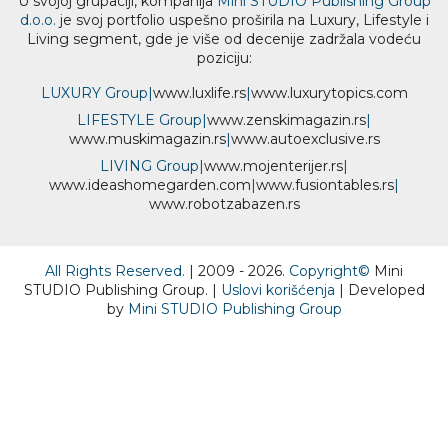
U svojoj grupaciji, kompanija
Mini STUDIO Publishing Group
d.o.o.
je svoj portfolio uspešno proširila na Luxury, Lifestyle i
Living segment, gde je više od decenije zadržala vodeću
poziciju:
LUXURY Group
|
www.
luxlife
.rs
|
www.
luxurytopics
.com
LIFESTYLE Group
|
www.
zenski
magazin.rs
|
www.
muski
magazin.rs
|
www.
auto
exclusive.rs
LIVING Group
|
www.
moj
enterijer.rs
|
www.
ideas
homegarden.com
|
www.
fusiontables
.rs
|
www.
robotzabazen
.rs
All Rights Reserved.
| 2009 - 2026.
Copyright©
Mini
STUDIO Publishing Group. |
Uslovi korišćenja
| Developed
by
Mini STUDIO Publishing Group