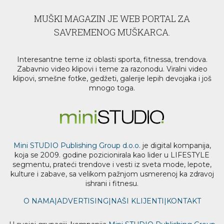
MUŠKI MAGAZIN JE WEB PORTAL ZA
SAVREMENOG MUŠKARCA.
Interesantne teme iz oblasti sporta, fitnessa, trendova.
Zabavnio video klipovi i teme za razonodu. Viralni video
klipovi, smešne fotke, gedžeti, galerije lepih devojaka i još
mnogo toga.
Mini STUDIO Publishing Group d.o.o.
je digital kompanija,
koja se 2009. godine pozicionirala kao lider u LIFESTYLE
segmentu, prateći trendove i vesti iz sveta mode, lepote,
kulture i zabave, sa velikom pažnjom usmerenoj ka zdravoj
ishrani i fitnesu.
O NAMA
|
ADVERTISING
|
NAŠI KLIJENTI
|
KONTAKT