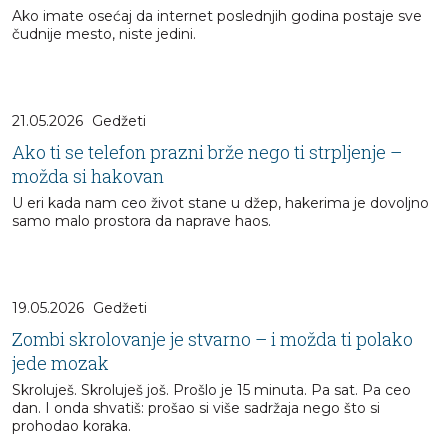
Ako imate osećaj da internet poslednjih godina postaje sve
čudnije mesto, niste jedini.
21.05.2026
Gedžeti
Ako ti se telefon prazni brže nego ti strpljenje –
možda si hakovan
U eri kada nam ceo život stane u džep, hakerima je dovoljno
samo malo prostora da naprave haos.
19.05.2026
Gedžeti
Zombi skrolovanje je stvarno – i možda ti polako
jede mozak
Skroluješ. Skroluješ još. Prošlo je 15 minuta. Pa sat. Pa ceo
dan. I onda shvatiš: prošao si više sadržaja nego što si
prohodao koraka.