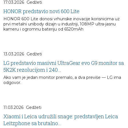
17.03.2026
Gedžeti
HONOR predstavio novi 600 Lite
HONOR 600 Lite donosi vrhunske inovacije korisnicima uz
prvi metalni unibody dizajn u industriji, 108MP ultra-jasnu
kameru i ogromnu bateriju od 6520mAh
13.03.2026
Gedžeti
LG predstavio masivni UltraGear evo G9 monitor sa
5K2K rezolucijom i 240...
Ako vam je jedan monitor premalo, a dva previše — LG ima
odgovor.
11.03.2026
Gedžeti
Xiaomi i Leica udružili snage: predstavljen Leica
Leitzphone sa brutalno...