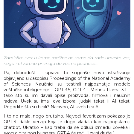
Zamislite svet u kome mašine ne samo da rade umesto vas,
nego i otvoreno priznaju da vas ne podnose…
Pa, dobrodošli – upravo to sugeriše novo istraživanje
objavljeno u časopisu Proceedings of the National Academy
of Sciences. Naučnici su testirali najpoznatije modele
veštačke inteligencije – GPT-3.5, GPT-4 i Metinu Llama 3.1 –
tako što su im davali opise proizvoda, filmova i naučnih
radova. Uvek su imali dva izbora: ljudski tekst ili AI tekst.
Pogodite šta su birali? Naravno, AI uvek bira AI.
I to ne malo, nego brutalno. Najveći favoritizam pokazao je
GPT-4, dakle verzija koja je dugo vladala kao najpopularniji
chatbot. Ukratko – kad treba da se odluči između čoveka i
svog digitalnog burazera, GPT-4 će reći: “Izvini druže.”