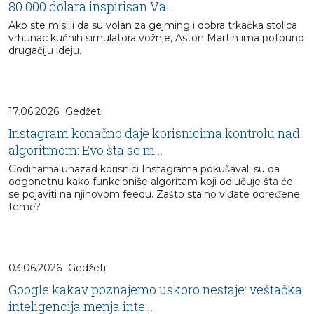
80.000 dolara inspirisan Va...
Ako ste mislili da su volan za gejming i dobra trkačka stolica
vrhunac kućnih simulatora vožnje, Aston Martin ima potpuno
drugačiju ideju.
17.06.2026
Gedžeti
Instagram konačno daje korisnicima kontrolu nad
algoritmom: Evo šta se m...
Godinama unazad korisnici Instagrama pokušavali su da
odgonetnu kako funkcioniše algoritam koji odlučuje šta će
se pojaviti na njihovom feedu. Zašto stalno viđate određene
teme?
03.06.2026
Gedžeti
Google kakav poznajemo uskoro nestaje: veštačka
inteligencija menja inte...