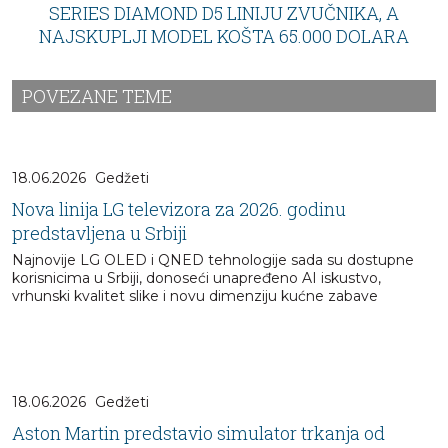
SERIES DIAMOND D5 LINIJU ZVUČNIKA, A
NAJSKUPLJI MODEL KOŠTA 65.000 DOLARA
POVEZANE TEME
18.06.2026
Gedžeti
Nova linija LG televizora za 2026. godinu
predstavljena u Srbiji
Najnovije LG OLED i QNED tehnologije sada su dostupne
korisnicima u Srbiji, donoseći unapređeno AI iskustvo,
vrhunski kvalitet slike i novu dimenziju kućne zabave
18.06.2026
Gedžeti
Aston Martin predstavio simulator trkanja od