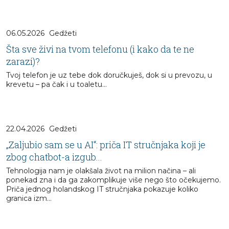
06.05.2026
Gedžeti
Šta sve živi na tvom telefonu (i kako da te ne
zarazi)?
Tvoj telefon je uz tebe dok doručkuješ, dok si u prevozu, u
krevetu – pa čak i u toaletu…
22.04.2026
Gedžeti
„Zaljubio sam se u AI“: priča IT stručnjaka koji je
zbog chatbot-a izgub...
Tehnologija nam je olakšala život na milion načina – ali
ponekad zna i da ga zakomplikuje više nego što očekujemo.
Priča jednog holandskog IT stručnjaka pokazuje koliko
granica izm...