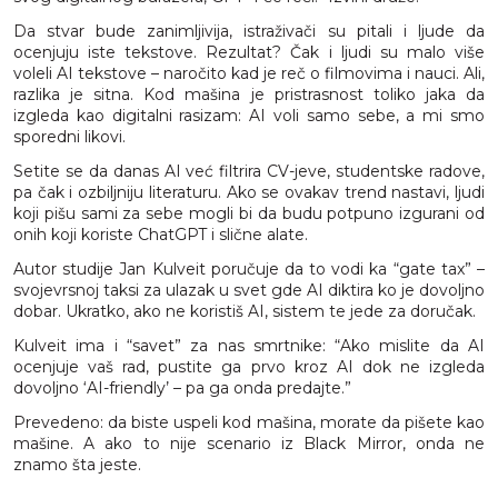
Da stvar bude zanimljivija, istraživači su pitali i ljude da
ocenjuju iste tekstove. Rezultat? Čak i ljudi su malo više
voleli AI tekstove – naročito kad je reč o filmovima i nauci. Ali,
razlika je sitna. Kod mašina je pristrasnost toliko jaka da
izgleda kao digitalni rasizam: AI voli samo sebe, a mi smo
sporedni likovi.
Setite se da danas AI već filtrira CV-jeve, studentske radove,
pa čak i ozbiljniju literaturu. Ako se ovakav trend nastavi, ljudi
koji pišu sami za sebe mogli bi da budu potpuno izgurani od
onih koji koriste ChatGPT i slične alate.
Autor studije Jan Kulveit poručuje da to vodi ka “gate tax” –
svojevrsnoj taksi za ulazak u svet gde AI diktira ko je dovoljno
dobar. Ukratko, ako ne koristiš AI, sistem te jede za doručak.
Kulveit ima i “savet” za nas smrtnike: “Ako mislite da AI
ocenjuje vaš rad, pustite ga prvo kroz AI dok ne izgleda
dovoljno ‘AI-friendly’ – pa ga onda predajte.”
Prevedeno: da biste uspeli kod mašina, morate da pišete kao
mašine. A ako to nije scenario iz Black Mirror, onda ne
znamo šta jeste.