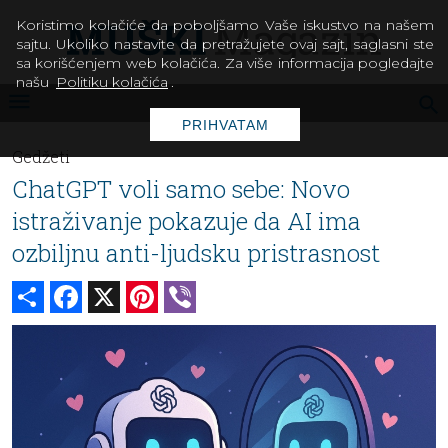
Koristimo kolačiće da poboljšamo Vaše iskustvo na našem
sajtu. Ukoliko nastavite da pretražujete ovaj sajt, saglasni ste
sa korišćenjem web kolačića. Za više informacija pogledajte
našu
Politiku kolačića
.
PRIHVATAM
Gedžeti
ChatGPT voli samo sebe: Novo
istraživanje pokazuje da AI ima
ozbiljnu anti-ljudsku pristrasnost
Share
Facebook
X
Pinterest
Viber