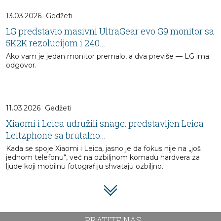
13.03.2026
Gedžeti
LG predstavio masivni UltraGear evo G9 monitor sa
5K2K rezolucijom i 240...
Ako vam je jedan monitor premalo, a dva previše — LG ima
odgovor.
11.03.2026
Gedžeti
Xiaomi i Leica udružili snage: predstavljen Leica
Leitzphone sa brutalno...
Kada se spoje Xiaomi i Leica, jasno je da fokus nije na „još
jednom telefonu“, već na ozbiljnom komadu hardvera za
ljude koji mobilnu fotografiju shvataju ozbiljno.
PRATITE NAS