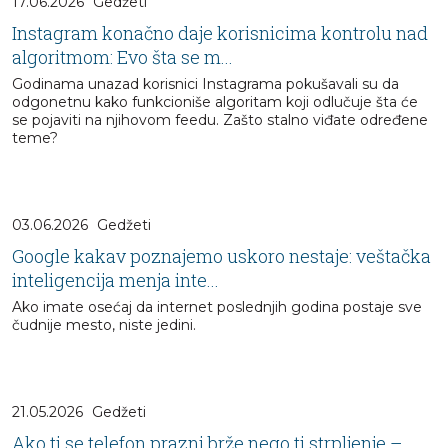
17.06.2026
Gedžeti
Instagram konačno daje korisnicima kontrolu nad
algoritmom: Evo šta se m...
Godinama unazad korisnici Instagrama pokušavali su da
odgonetnu kako funkcioniše algoritam koji odlučuje šta će
se pojaviti na njihovom feedu. Zašto stalno viđate određene
teme?
03.06.2026
Gedžeti
Google kakav poznajemo uskoro nestaje: veštačka
inteligencija menja inte...
Ako imate osećaj da internet poslednjih godina postaje sve
čudnije mesto, niste jedini.
21.05.2026
Gedžeti
Ako ti se telefon prazni brže nego ti strpljenje –