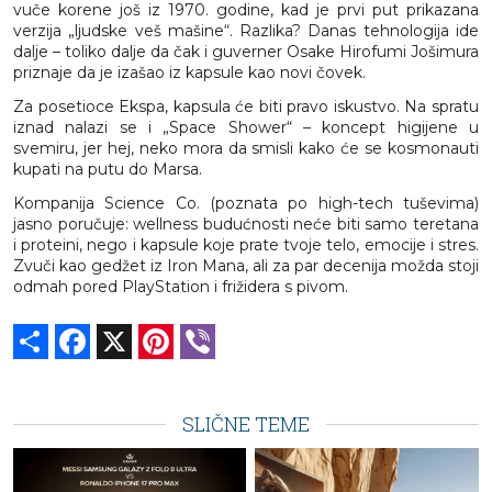
vuče korene još iz 1970. godine, kad je prvi put prikazana
verzija „ljudske veš mašine“. Razlika? Danas tehnologija ide
dalje – toliko dalje da čak i guverner Osake Hirofumi Jošimura
priznaje da je izašao iz kapsule kao novi čovek.
Za posetioce Ekspa, kapsula će biti pravo iskustvo. Na spratu
iznad nalazi se i „Space Shower“ – koncept higijene u
svemiru, jer hej, neko mora da smisli kako će se kosmonauti
kupati na putu do Marsa.
Kompanija Science Co. (poznata po high-tech tuševima)
jasno poručuje: wellness budućnosti neće biti samo teretana
i proteini, nego i kapsule koje prate tvoje telo, emocije i stres.
Zvuči kao gedžet iz Iron Mana, ali za par decenija možda stoji
odmah pored PlayStation i frižidera s pivom.
Share
Facebook
X
Pinterest
Viber
SLIČNE TEME