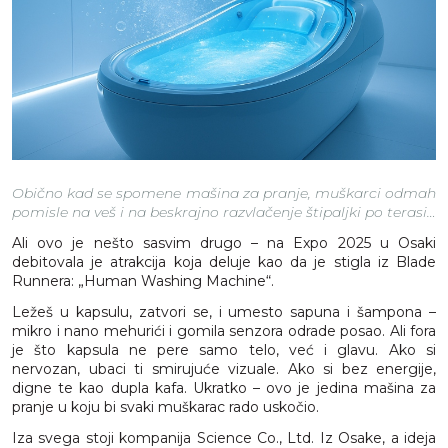
Obično kad se spomene mašina za pranje, muškarci odmah
pomisle na veš i na beskrajno razvlačenje štipaljki po terasi…
Ali ovo je nešto sasvim drugo – na Expo 2025 u Osaki
debitovala je atrakcija koja deluje kao da je stigla iz Blade
Runnera: „Human Washing Machine“.
Ležeš u kapsulu, zatvori se, i umesto sapuna i šampona –
mikro i nano mehurići i gomila senzora odrade posao. Ali fora
je što kapsula ne pere samo telo, već i glavu. Ako si
nervozan, ubaci ti smirujuće vizuale. Ako si bez energije,
digne te kao dupla kafa. Ukratko – ovo je jedina mašina za
pranje u koju bi svaki muškarac rado uskočio.
Iza svega stoji kompanija Science Co., Ltd. Iz Osake, a ideja