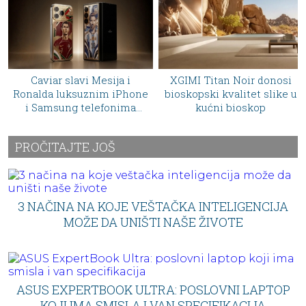
XGIMI Titan Noir donosi
Bang & Olufsen vraća
one
bioskopski kvalitet slike u
legendu iz 1985. godine
a
kućni bioskop
Audio ikona od 30.000
dolara koja će postati s
svakog kolekcionara
PROČITAJTE JOŠ
3 NAČINA NA KOJE VEŠTAČKA INTELIGENCIJA
MOŽE DA UNIŠTI NAŠE ŽIVOTE
ASUS EXPERTBOOK ULTRA: POSLOVNI LAPTOP
KOJI IMA SMISLA I VAN SPECIFIKACIJA