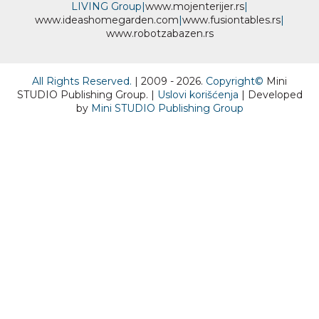
LIVING Group
|
www.
moj
enterijer.rs
|
www.
ideas
homegarden.com
|
www.
fusiontables
.rs
|
www.
robotzabazen
.rs
All Rights Reserved.
| 2009 - 2026.
Copyright©
Mini
STUDIO Publishing Group. |
Uslovi korišćenja
| Developed
by
Mini STUDIO Publishing Group