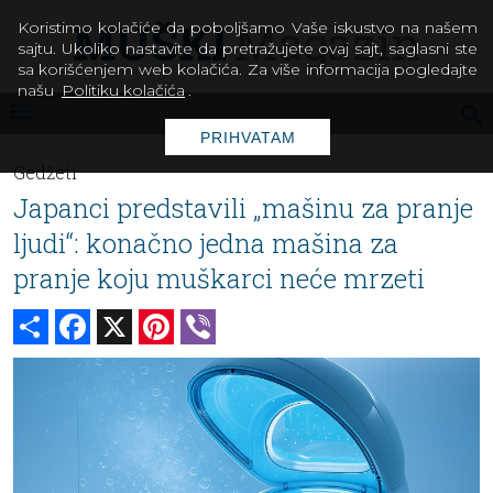
Koristimo kolačiće da poboljšamo Vaše iskustvo na našem
sajtu. Ukoliko nastavite da pretražujete ovaj sajt, saglasni ste
sa korišćenjem web kolačića. Za više informacija pogledajte
našu
Politiku kolačića
.
PRIHVATAM
Gedžeti
Japanci predstavili „mašinu za pranje
ljudi“: konačno jedna mašina za
pranje koju muškarci neće mrzeti
Share
Facebook
X
Pinterest
Viber