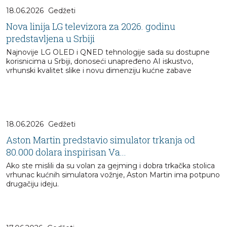
18.06.2026
Gedžeti
Nova linija LG televizora za 2026. godinu
predstavljena u Srbiji
Najnovije LG OLED i QNED tehnologije sada su dostupne
korisnicima u Srbiji, donoseći unapređeno AI iskustvo,
vrhunski kvalitet slike i novu dimenziju kućne zabave
18.06.2026
Gedžeti
Aston Martin predstavio simulator trkanja od
80.000 dolara inspirisan Va...
Ako ste mislili da su volan za gejming i dobra trkačka stolica
vrhunac kućnih simulatora vožnje, Aston Martin ima potpuno
drugačiju ideju.