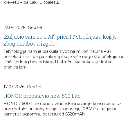
krevetu – pa čak i u toaletu…
22.04.2026
Gedžeti
„Zaljubio sam se u AI“: priča IT stručnjaka koji je
zbog chatbot-a izgub...
Tehnologija nam je olakšala život na milion načina – ali
ponekad zna i da ga zakomplikuje više nego što očekujemo.
Priča jednog holandskog IT stručnjaka pokazuje koliko
granica izm...
17.03.2026
Gedžeti
HONOR predstavio novi 600 Lite
HONOR 600 Lite donosi vrhunske inovacije korisnicima uz
prvi metalni unibody dizajn u industriji, 108MP ultra-jasnu
kameru i ogromnu bateriju od 6520mAh