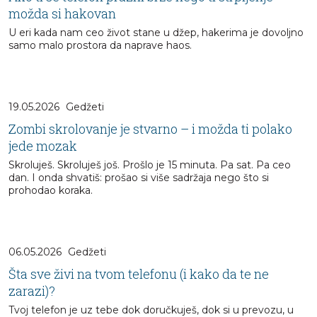
možda si hakovan
U eri kada nam ceo život stane u džep, hakerima je dovoljno
samo malo prostora da naprave haos.
19.05.2026
Gedžeti
Zombi skrolovanje je stvarno – i možda ti polako
jede mozak
Skroluješ. Skroluješ još. Prošlo je 15 minuta. Pa sat. Pa ceo
dan. I onda shvatiš: prošao si više sadržaja nego što si
prohodao koraka.
06.05.2026
Gedžeti
Šta sve živi na tvom telefonu (i kako da te ne
zarazi)?
Tvoj telefon je uz tebe dok doručkuješ, dok si u prevozu, u