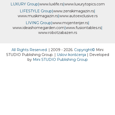
LUXURY Group
|
www.
luxlife
.rs
|
www.
luxurytopics
.com
LIFESTYLE Group
|
www.
zenski
magazin.rs
|
www.
muski
magazin.rs
|
www.
auto
exclusive.rs
LIVING Group
|
www.
moj
enterijer.rs
|
www.
ideas
homegarden.com
|
www.
fusiontables
.rs
|
www.
robotzabazen
.rs
All Rights Reserved.
| 2009 - 2026.
Copyright©
Mini
STUDIO Publishing Group. |
Uslovi korišćenja
| Developed
by
Mini STUDIO Publishing Group