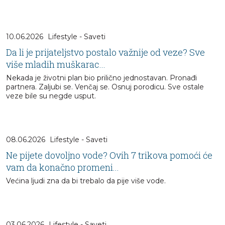
10.06.2026
Lifestyle - Saveti
Da li je prijateljstvo postalo važnije od veze? Sve
više mladih muškarac...
Nekada je životni plan bio prilično jednostavan. Pronađi
partnera. Zaljubi se. Venčaj se. Osnuj porodicu. Sve ostale
veze bile su negde usput.
08.06.2026
Lifestyle - Saveti
Ne pijete dovoljno vode? Ovih 7 trikova pomoći će
vam da konačno promeni...
Većina ljudi zna da bi trebalo da pije više vode.
03.06.2026
Lifestyle - Saveti