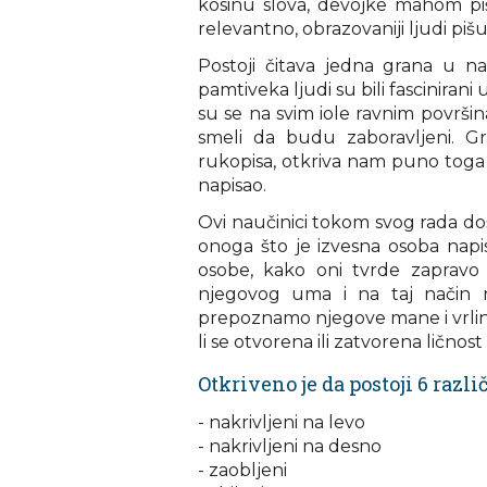
kosinu slova, devojke mahom piš
relevantno, obrazovaniji ljudi pišu
Postoji čitava jedna grana u n
pamtiveka ljudi su bili fascinirani 
su se na svim iole ravnim površin
smeli da budu zaboravljeni. Gr
rukopisa, otkriva nam puno toga 
napisao.
Ovi naučinici tokom svog rada do
onoga što je izvesna osoba napis
osobe, kako oni tvrde zapravo
njegovog uma i na taj način
prepoznamo njegove mane i vrline
li se otvorena ili zatvorena ličnost 
Otkriveno je da postoji 6 razli
- nakrivljeni na levo
- nakrivljeni na desno
- zaobljeni