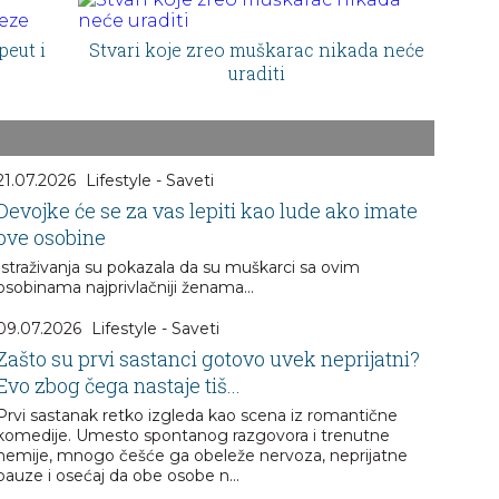
peut i
Stvari koje zreo muškarac nikada neće
uraditi
21.07.2026
Lifestyle - Saveti
Devojke će se za vas lepiti kao lude ako imate
ove osobine
Istraživanja su pokazala da su muškarci sa ovim
osobinama najprivlačniji ženama...
09.07.2026
Lifestyle - Saveti
Zašto su prvi sastanci gotovo uvek neprijatni?
Evo zbog čega nastaje tiš...
Prvi sastanak retko izgleda kao scena iz romantične
komedije. Umesto spontanog razgovora i trenutne
hemije, mnogo češće ga obeleže nervoza, neprijatne
pauze i osećaj da obe osobe n...