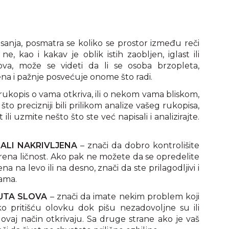
isanja, posmatra se koliko se prostor između reči
 ne, kao i kakav je oblik istih zaobljen, iglast ili
lova, može se videti da li se osoba brzopleta,
mena i pažnje posvećuje onome što radi.
 rukopis o vama otkriva, ili o nekom vama bliskom,
 što precizniji bili prilikom analize vašeg rukopisa,
ili uzmite nešto što ste već napisali i analizirajte.
SALI NAKRIVLJENA
– znači da dobro kontrolišite
mirena ličnost. Ako pak ne možete da se opredelite
na na levo ili na desno, znači da ste prilagodljivi i
ama.
NUTA SLOVA
– znači da imate nekim problem koji
o pritišću olovku dok pišu nezadovoljne su ili
vaj način otkrivaju. Sa druge strane ako je vaš