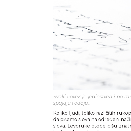
Svaki čovek je jedinstven i po 
spajaju i odaju...
Koliko ljudi, toliko različitih ru
da pišemo slova na određeni način
slova. Levoruke osobe pišu znat