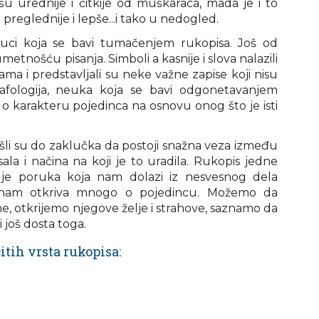
u urednije i čitkije od muškaraca, mada je i to
 preglednije i lepše...i tako u nedogled.
auci koja se bavi tumačenjem rukopisa. Još od
umetnošću pisanja. Simboli a kasnije i slova nalazili
ama i predstavljali su neke važne zapise koji nisu
afologija, neuka koja se bavi odgonetavanjem
o karakteru pojedinca na osnovu onog što je isti
šli su do zaklučka da postoji snažna veza između
ala i načina na koji je to uradila. Rukopis jedne
 je poruka koja nam dolazi iz nesvesnog dela
 nam otkriva mnogo o pojedincu. Možemo da
, otkrijemo njegove želje i strahove, saznamo da
i još dosta toga.
čitih vrsta rukopisa: