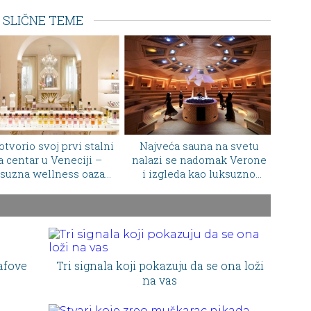
SLIČNE TEME
jveća sauna na svetu
Swarovski otvorio
Hidd
zi se nadomak Verone
najglamurozniji kafić u
Nagr
izgleda kao luksuzno
Milanu: kristali, moda i
međ
zorište za wellness
italijanski dolce vita na
jednoj adresi
afove
Tri signala koji pokazuju da se ona loži
na vas