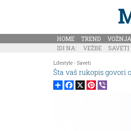
HOME
TREND
VOŽNJ
IDI NA:
VEŽBE
SAVETI
Lifestyle -
Saveti
Šta vaš rukopis govori
Share
Facebook
X
Pinterest
Viber