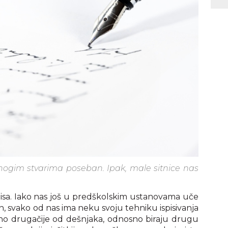
mnogim stvarima poseban. Ipak, male sitnice nas
kopisa. Iako nas još u predškolskim ustanovama uče
, svako od nas ima neku svoju tehniku ispisivanja
no drugačije od dešnjaka, odnosno biraju drugu