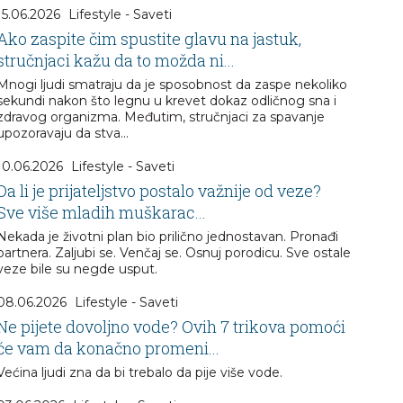
15.06.2026
Lifestyle - Saveti
Ako zaspite čim spustite glavu na jastuk,
stručnjaci kažu da to možda ni...
Mnogi ljudi smatraju da je sposobnost da zaspe nekoliko
sekundi nakon što legnu u krevet dokaz odličnog sna i
zdravog organizma. Međutim, stručnjaci za spavanje
upozoravaju da stva...
10.06.2026
Lifestyle - Saveti
Da li je prijateljstvo postalo važnije od veze?
Sve više mladih muškarac...
Nekada je životni plan bio prilično jednostavan. Pronađi
partnera. Zaljubi se. Venčaj se. Osnuj porodicu. Sve ostale
veze bile su negde usput.
08.06.2026
Lifestyle - Saveti
Ne pijete dovoljno vode? Ovih 7 trikova pomoći
će vam da konačno promeni...
Većina ljudi zna da bi trebalo da pije više vode.