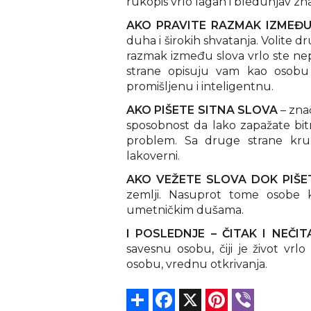
rukopis vrlo lagan i bledunjav zna
AKO PRAVITE RAZMAK IZMEĐU 
duha i širokih shvatanja. Volite dr
razmak između slova vrlo ste nep
strane opisuju vam kao osobu
promišljenu i inteligentnu.
AKO PIŠETE SITNA SLOVA
– znač
sposobnost da lako zapažate bitn
problem. Sa druge strane kru
lakoverni.
AKO VEŽETE SLOVA DOK PIŠE
zemlji. Nasuprot tome osobe 
umetničkim dušama.
I POSLEDNJE – ČITAK I NEČI
savesnu osobu, čiji je život vrlo
osobu, vrednu otkrivanja.
Share
Facebook
X
Pinterest
Viber