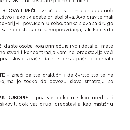
či da život ne shvatate prilično ozbiljno.
SLOVA I REČI
– znači da ste osoba slobodnoh
uštvo i lako sklapate prijateljstva. Ako pravite mali
overljivi i povučeni u sebe. tanka slova sa druge
 sa nedostatkom samopouzdanja, ali kao vrlo
i da ste osoba koja primećuje i voli detalje. Imate
e stvari i koncentracija vam ne predstavlja veći
pna slova znače da ste pristupačni i pomalo
TE
– znači da ste praktični i da čvrsto stojite na
kojima je teško da povežu slova smatraju se
TAK RUKOPIS
– prvi vas pokazuje kao urednu i
 slikovit, dok vas drugi predstavlja kao mističnu