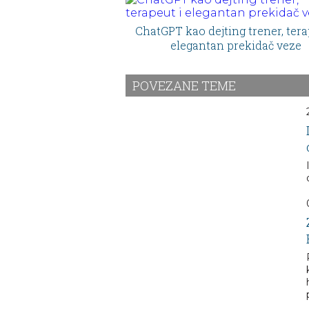
ChatGPT kao dejting trener, tera
elegantan prekidač veze
POVEZANE TEME