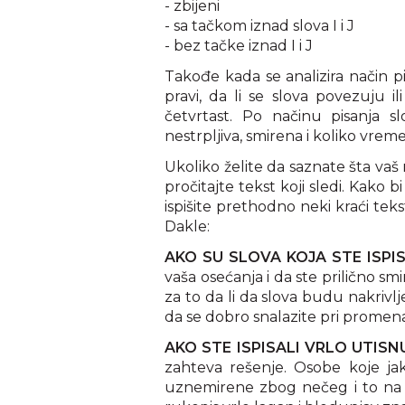
- zbijeni
- sa tačkom iznad slova I i J
- bez tačke iznad I i J
Takođe kada se analizira način p
pravi, da li se slova povezuju ili
četvrtast. Po načinu pisanja s
nestrpljiva, smirena i koliko vre
Ukoliko želite da saznate šta vaš
pročitajte tekst koji sledi. Kako bi
ispišite prethodno neki kraći tekst 
Dakle:
AKO SU SLOVA KOJA STE ISPI
vaša osećanja i da ste prilično s
za to da li da slova budu nakrivlje
da se dobro snalazite pri promen
AKO STE ISPISALI VRLO UTIS
zahteva rešenje. Osobe koje jak
uznemirene zbog nečeg i to na o