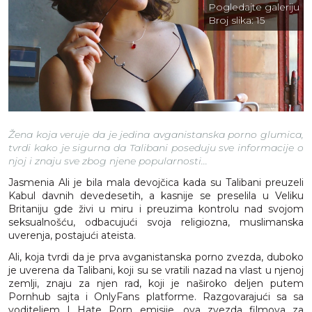
Pogledajte galeriju
Broj slika:
15
Žena koja veruje da je jedina avganistanska porno glumica,
tvrdi kako je sigurna da Talibani poseduju sve informacije o
njoj i znaju sve zbog njene popularnosti...
Jasmenia Ali je bila mala devojčica kada su Talibani preuzeli
Kabul davnih devedesetih, a kasnije se preselila u Veliku
Britaniju gde živi u miru i preuzima kontrolu nad svojom
seksualnošću, odbacujući svoja religiozna, muslimanska
uverenja, postajući ateista.
Ali, koja tvrdi da je prva avganistanska porno zvezda, duboko
je uverena da Talibani, koji su se vratili nazad na vlast u njenoj
zemlji, znaju za njen rad, koji je naširoko deljen putem
Pornhub sajta i OnlyFans platforme. Razgovarajući sa sa
voditeljem I Hate Porn emisije, ova zvezda filmova za