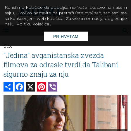
Koristimo kolačiće da poboljšamo Vaše iskustvo na našem
sajtu. Ukoliko nastavite da pretražujete ovaj sajt, saglasni ste
sa korišćenjem web kolačića. Za više informacija pogledajte
našu
Politiku kolačića
.
PRIHVATAM
Sex
"Jedina" avganistanska zvezda
filmova za odrasle tvrdi da Talibani
sigurno znaju za nju
Share
Facebook
X
Pinterest
Viber