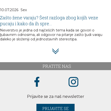
10.07.2026
Sex
Zašto žene varaju? Šest razloga zbog kojih veze
pucaju i kako da ih spre...
Neverstvo je jedna od najčešćih tema kada se govori o
ljubavnim odnosima, ali odgovor na pitanje zašto ljudi varaju
daleko je složeniji od jednostavnih stereotipa.
PRATITE NAS
Prijavite se za naš newsletter
PRIJAVITE SE