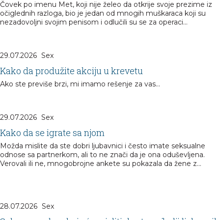
Čovek po imenu Met, koji nije želeo da otkrije svoje prezime iz
očiglednih razloga, bio je jedan od mnogih muškaraca koji su
nezadovoljni svojim penisom i odlučili su se za operaci...
29.07.2026
Sex
Kako da produžite akciju u krevetu
Ako ste previše brzi, mi imamo rešenje za vas...
29.07.2026
Sex
Kako da se igrate sa njom
Možda mislite da ste dobri ljubavnici i često imate seksualne
odnose sa partnerkom, ali to ne znači da je ona oduševljena.
Verovali ili ne, mnogobrojne ankete su pokazala da žene z...
28.07.2026
Sex