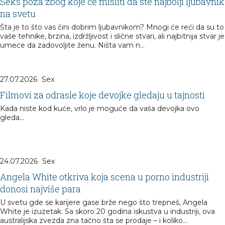
Seks poza zbog koje će misliti da ste najbolji ljubavnik
na svetu
Šta je to što vas čini dobrim ljubavnikom? Mnogi će reći da su to
vaše tehnike, brzina, izdržljivost i slične stvari, ali najbitnija stvar je
umeće da zadovoljite ženu. Ništa vam n...
27.07.2026
Sex
Filmovi za odrasle koje devojke gledaju u tajnosti
Kada niste kod kuće, vrlo je moguće da vaša devojka ovo
gleda...
24.07.2026
Sex
Angela White otkriva koja scena u porno industriji
donosi najviše para
U svetu gde se karijere gase brže nego što trepneš, Angela
White je izuzetak. Sa skoro 20 godina iskustva u industriji, ova
australijska zvezda zna tačno šta se prodaje – i koliko...