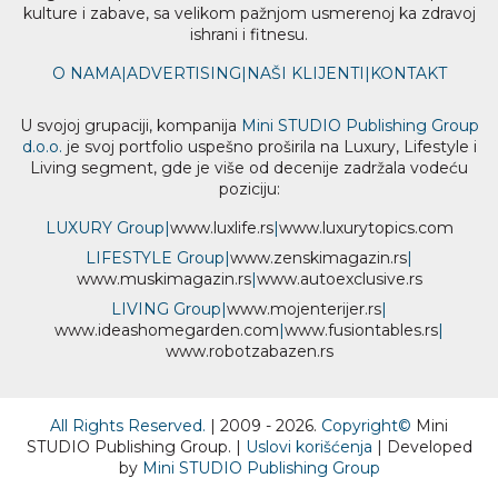
kulture i zabave, sa velikom pažnjom usmerenoj ka zdravoj
ishrani i fitnesu.
O NAMA
|
ADVERTISING
|
NAŠI KLIJENTI
|
KONTAKT
U svojoj grupaciji, kompanija
Mini STUDIO Publishing Group
d.o.o.
je svoj portfolio uspešno proširila na Luxury, Lifestyle i
Living segment, gde je više od decenije zadržala vodeću
poziciju:
LUXURY Group
|
www.
luxlife
.rs
|
www.
luxurytopics
.com
LIFESTYLE Group
|
www.
zenski
magazin.rs
|
www.
muski
magazin.rs
|
www.
auto
exclusive.rs
LIVING Group
|
www.
moj
enterijer.rs
|
www.
ideas
homegarden.com
|
www.
fusiontables
.rs
|
www.
robotzabazen
.rs
All Rights Reserved.
| 2009 - 2026.
Copyright©
Mini
STUDIO Publishing Group. |
Uslovi korišćenja
| Developed
by
Mini STUDIO Publishing Group