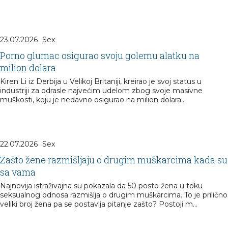
23.07.2026
Sex
Porno glumac osigurao svoju golemu alatku na
milion dolara
Kiren Li iz Derbija u Velikoj Britaniji, kreirao je svoj status u
industriji za odrasle najvećim udelom zbog svoje masivne
muškosti, koju je nedavno osigurao na milion dolara...
22.07.2026
Sex
Zašto žene razmišljaju o drugim muškarcima kada su
sa vama
Najnovija istraživajna su pokazala da 50 posto žena u toku
seksualnog odnosa razmišlja o drugim muškarcima. To je prilično
veliki broj žena pa se postavlja pitanje zašto? Postoji m...