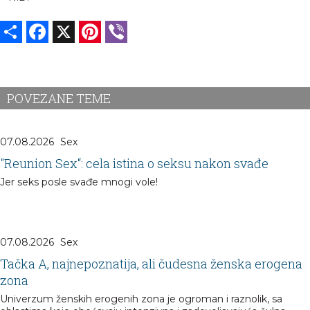
Share
Facebook
X
Pinterest
Viber
POVEZANE TEME
07.08.2026
Sex
"Reunion Sex“: cela istina o seksu nakon svađe
Jer seks posle svađe mnogi vole!
07.08.2026
Sex
Tačka A, najnepoznatija, ali čudesna ženska erogena
zona
Univerzum ženskih erogenih zona je ogroman i raznolik, sa