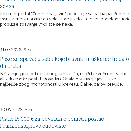
seksa
Internet portal "Ženski magazin" podelio je sa nama par ženskih
trajni. Žene su otkrile da vole jutarnji seks, ali da bi ponekada rađe
produžile spavanje. Ako ste se neka...
31.07.2026
Sex
Poze za spavaću sobu koje bi svaki muškarac trebalo
da proba
Ništa nije gore od dosadnog seksa. Da, možda zvuči nestvarno,
ali seks može postati dosadan. Ovakve situacije javljaju se
najčešće zbog monotonosti u krevetu. Dakle, parovi previše...
30.07.2026
Sex
Platio 15.000 € za povećanje penisa i postao
Frankenštajnovo čudovište