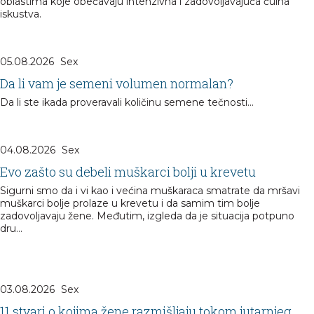
oblastima koje obećavaju intenzivna i zadovoljavajuća čulna
iskustva.
05.08.2026
Sex
Da li vam je semeni volumen normalan?
Da li ste ikada proveravali količinu semene tečnosti...
04.08.2026
Sex
Evo zašto su debeli muškarci bolji u krevetu
Sigurni smo da i vi kao i većina muškaraca smatrate da mršavi
muškarci bolje prolaze u krevetu i da samim tim bolje
zadovoljavaju žene. Međutim, izgleda da je situacija potpuno
dru...
03.08.2026
Sex
11 stvari o kojima žene razmišljaju tokom jutarnjeg