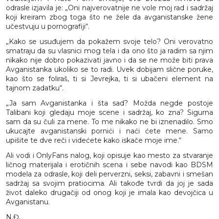
odrasle izjavila je: „Oni najverovatnije ne vole moj rad i sadržaj
koji kreiram zbog toga što ne žele da avganistanske žene
učestvuju u pornografiji“.
„Kako se usuđujem da pokažem svoje telo? Oni verovatno
smatraju da su vlasnici mog tela i da ono što ja radim sa njim
nikako nije dobro pokazivati javno i da se ne može biti prava
Avganistanka ukoliko se to radi. Uvek dobijam slične poruke,
kao što se foliraš, ti si Jevrejka, ti si ubačeni element na
tajnom zadatku“.
„Ja sam Avganistanka i šta sad? Možda negde postoje
Talibani koji gledaju moje scene i sadržaj, ko zna? Sigurna
sam da su čuli za mene. To me nikako ne bi iznenadilo. Smo
ukucajte avganistanski pornići i naći ćete mene. Samo
upišite te dve reči i videćete kako iskače moje ime.“
Ali vodi i OnlyFans nalog, koji opisuje kao mesto za stvaranje
ličnog materijala i erotičnih scena i sebe navodi kao BDSM
modela za odrasle, koji deli perverzni, seksi, zabavni i smešan
sadržaj sa svojim pratiocima. Ali takođe tvrdi da joj je sada
život daleko drugačiji od onog koji je imala kao devojčica u
Avganistanu.
N.Đ.