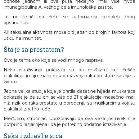
odnose jednom ili dva puta nedeljno imali više nivoe
imunoglobulina A, važnog dela imunološke zaštite.
To ne znači da ćete se automatski razboleti zbog
apstinencije.
Ali seksualna aktivnost može biti jedan od brojnih faktora koji
utiču na imunitet.
Šta je sa prostatom?
Ovo je tema oko koje se vodi mnogo rasprava.
Neka istraživanja pokazala su da muškarci koji češće
ejakuliraju imaju manji rizik od razvoja raka prostate kasnije u
životu.
Jedna velika studija koja je pratila desetine hiljada muškaraca
pokazala je da su oni sa više od 21 ejakulacije mesečno imali
niži rizik od raka prostate u poređenju sa muškarcima koji su
ejakulirali znatno ređe.
Međutim, stručnjaci upozoravaju da ova veza još uvek nije
potpuno razjašnjena i da je potrebno dodatno istraživanje.
Seks i zdravlje srca