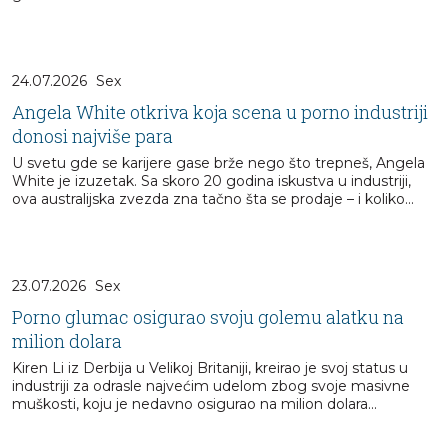
24.07.2026
Sex
Angela White otkriva koja scena u porno industriji
donosi najviše para
U svetu gde se karijere gase brže nego što trepneš, Angela
White je izuzetak. Sa skoro 20 godina iskustva u industriji,
ova australijska zvezda zna tačno šta se prodaje – i koliko...
23.07.2026
Sex
Porno glumac osigurao svoju golemu alatku na
milion dolara
Kiren Li iz Derbija u Velikoj Britaniji, kreirao je svoj status u
industriji za odrasle najvećim udelom zbog svoje masivne
muškosti, koju je nedavno osigurao na milion dolara...