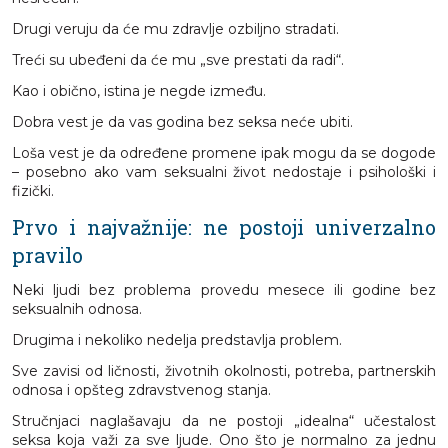
Drugi veruju da će mu zdravlje ozbiljno stradati.
Treći su ubeđeni da će mu „sve prestati da radi“.
Kao i obično, istina je negde između.
Dobra vest je da vas godina bez seksa neće ubiti.
Loša vest je da određene promene ipak mogu da se dogode
– posebno ako vam seksualni život nedostaje i psihološki i
fizički.
Prvo i najvažnije: ne postoji univerzalno
pravilo
Neki ljudi bez problema provedu mesece ili godine bez
seksualnih odnosa.
Drugima i nekoliko nedelja predstavlja problem.
Sve zavisi od ličnosti, životnih okolnosti, potreba, partnerskih
odnosa i opšteg zdravstvenog stanja.
Stručnjaci naglašavaju da ne postoji „idealna“ učestalost
seksa koja važi za sve ljude. Ono što je normalno za jednu