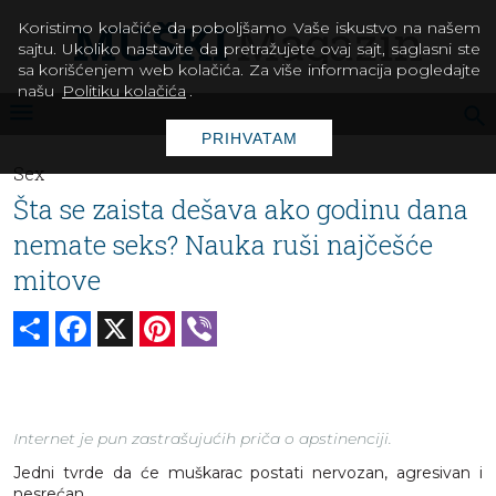
Koristimo kolačiće da poboljšamo Vaše iskustvo na našem
sajtu. Ukoliko nastavite da pretražujete ovaj sajt, saglasni ste
sa korišćenjem web kolačića. Za više informacija pogledajte
našu
Politiku kolačića
.
PRIHVATAM
Sex
Šta se zaista dešava ako godinu dana
nemate seks? Nauka ruši najčešće
mitove
Share
Facebook
X
Pinterest
Viber
Internet je pun zastrašujućih priča o apstinenciji.
Jedni tvrde da će muškarac postati nervozan, agresivan i
nesrećan.