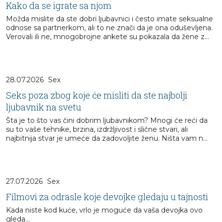
Kako da se igrate sa njom
Možda mislite da ste dobri ljubavnici i često imate seksualne
odnose sa partnerkom, ali to ne znači da je ona oduševljena.
Verovali ili ne, mnogobrojne ankete su pokazala da žene z...
28.07.2026
Sex
Seks poza zbog koje će misliti da ste najbolji
ljubavnik na svetu
Šta je to što vas čini dobrim ljubavnikom? Mnogi će reći da
su to vaše tehnike, brzina, izdržljivost i slične stvari, ali
najbitnija stvar je umeće da zadovoljite ženu. Ništa vam n...
27.07.2026
Sex
Filmovi za odrasle koje devojke gledaju u tajnosti
Kada niste kod kuće, vrlo je moguće da vaša devojka ovo
gleda...