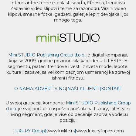
Interesantne teme iz oblasti sporta, fitnessa, trendova.
Zabavnio video klipovi i teme za razonodu. Viralni video
klipovi, smešne fotke, gedžeti, galerije lepih devojaka i još
mnogo toga.
Mini STUDIO Publishing Group d.o.o.
je digital kompanija,
koja se 2009. godine pozicionirala kao lider u LIFESTYLE
segmentu, prateći trendove i vesti iz sveta mode, lepote,
kulture i zabave, sa velikom pažnjom usmerenoj ka zdravoj
ishrani i fitnesu.
O NAMA
|
ADVERTISING
|
NAŠI KLIJENTI
|
KONTAKT
U svojoj grupaciji, kompanija
Mini STUDIO Publishing Group
d.o.o.
je svoj portfolio uspešno proširila na Luxury, Lifestyle i
Living segment, gde je više od decenije zadržala vodeću
poziciju:
LUXURY Group
|
www.
luxlife
.rs
|
www.
luxurytopics
.com