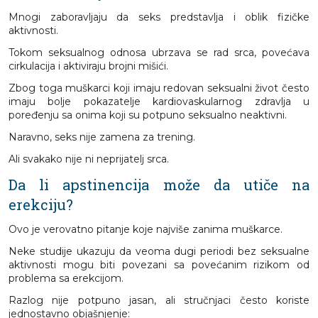
Mnogi zaboravljaju da seks predstavlja i oblik fizičke
aktivnosti.
Tokom seksualnog odnosa ubrzava se rad srca, povećava
cirkulacija i aktiviraju brojni mišići.
Zbog toga muškarci koji imaju redovan seksualni život često
imaju bolje pokazatelje kardiovaskularnog zdravlja u
poređenju sa onima koji su potpuno seksualno neaktivni.
Naravno, seks nije zamena za trening.
Ali svakako nije ni neprijatelj srca.
Da li apstinencija može da utiče na
erekciju?
Ovo je verovatno pitanje koje najviše zanima muškarce.
Neke studije ukazuju da veoma dugi periodi bez seksualne
aktivnosti mogu biti povezani sa povećanim rizikom od
problema sa erekcijom.
Razlog nije potpuno jasan, ali stručnjaci često koriste
jednostavno objašnjenje: