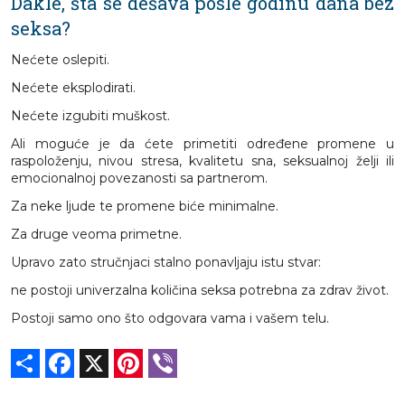
Dakle, šta se dešava posle godinu dana bez
seksa?
Nećete oslepiti.
Nećete eksplodirati.
Nećete izgubiti muškost.
Ali moguće je da ćete primetiti određene promene u
raspoloženju, nivou stresa, kvalitetu sna, seksualnoj želji ili
emocionalnoj povezanosti sa partnerom.
Za neke ljude te promene biće minimalne.
Za druge veoma primetne.
Upravo zato stručnjaci stalno ponavljaju istu stvar:
ne postoji univerzalna količina seksa potrebna za zdrav život.
Postoji samo ono što odgovara vama i vašem telu.
Share
Facebook
X
Pinterest
Viber