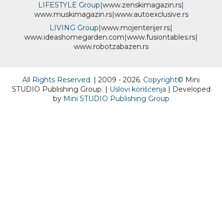
LIFESTYLE Group
|
www.
zenski
magazin.rs
|
www.
muski
magazin.rs
|
www.
auto
exclusive.rs
LIVING Group
|
www.
moj
enterijer.rs
|
www.
ideas
homegarden.com
|
www.
fusiontables
.rs
|
www.
robotzabazen
.rs
All Rights Reserved.
| 2009 - 2026.
Copyright©
Mini
STUDIO Publishing Group. |
Uslovi korišćenja
| Developed
by
Mini STUDIO Publishing Group