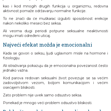
kao i kod mnogih drugih funkcija u organizmu, redovna
aktivnost pomaže održavanju normalne funkcije.
To ne znači da će muškarac izgubiti sposobnost erekcije
nakon nekoliko meseci bez seksa.
Ali veoma dugi periodi potpune seksualne neaktivnosti
mogu imati određeni uticaj.
Najveći efekat možda je emocionalni
Kada se govori o seksu, ljudi uglavnom misle na hormone i
fiziologiju.
Ali istraživanja pokazuju da je emocionalna povezanost često
jednako važna.
Kod parova redovan seksualni život povezuje se sa većim
zadovoljstvom vezom, boljom komunikacijom i većim
osećajem bliskosti.
Zato problem nije uvek samo odsustvo seksa.
Ponekad je mnogo veći problem odsustvo bliskosti.