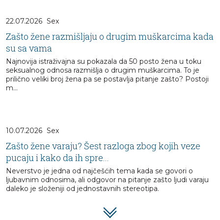
22.07.2026
Sex
Zašto žene razmišljaju o drugim muškarcima kada
su sa vama
Najnovija istraživajna su pokazala da 50 posto žena u toku
seksualnog odnosa razmišlja o drugim muškarcima. To je
prilično veliki broj žena pa se postavlja pitanje zašto? Postoji
m...
10.07.2026
Sex
Zašto žene varaju? Šest razloga zbog kojih veze
pucaju i kako da ih spre...
Neverstvo je jedna od najčešćih tema kada se govori o
ljubavnim odnosima, ali odgovor na pitanje zašto ljudi varaju
daleko je složeniji od jednostavnih stereotipa.