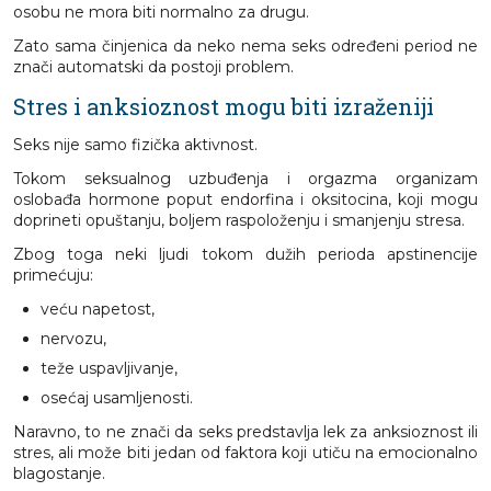
osobu ne mora biti normalno za drugu.
Zato sama činjenica da neko nema seks određeni period ne
znači automatski da postoji problem.
Stres i anksioznost mogu biti izraženiji
Seks nije samo fizička aktivnost.
Tokom seksualnog uzbuđenja i orgazma organizam
oslobađa hormone poput endorfina i oksitocina, koji mogu
doprineti opuštanju, boljem raspoloženju i smanjenju stresa.
Zbog toga neki ljudi tokom dužih perioda apstinencije
primećuju:
veću napetost,
nervozu,
teže uspavljivanje,
osećaj usamljenosti.
Naravno, to ne znači da seks predstavlja lek za anksioznost ili
stres, ali može biti jedan od faktora koji utiču na emocionalno
blagostanje.