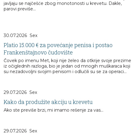
javljaju se najčešće zbog monotonosti u krevetu. Dakle,
parovi previše...
30.07.2026
Sex
Platio 15.000 € za povećanje penisa i postao
Frankenštajnovo čudovište
Čovek po imenu Met, koji nije želeo da otkrije svoje prezime
iz očiglednih razloga, bio je jedan od mnogih muškaraca koji
su nezadovoljni svojim penisom i odlučili su se za operaci...
29.07.2026
Sex
Kako da produžite akciju u krevetu
Ako ste previše brzi, mi imamo rešenje za vas...
29.07.2026
Sex