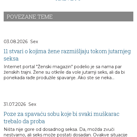
POVEZANE TEME
03.08.2026
Sex
11 stvari o kojima žene razmišljaju tokom jutarnjeg
seksa
Internet portal "Ženski magazin" podelio je sa nama par
ženskih trajni. Žene su otkrile da vole jutarnji seks, ali da bi
ponekada rađe produžile spavanje. Ako ste se neka...
31.07.2026
Sex
Poze za spavaću sobu koje bi svaki muškarac
trebalo da proba
Ništa nije gore od dosadnog seksa. Da, možda zvuči
nestvarno, ali seks može postati dosadan. Ovakve situacije