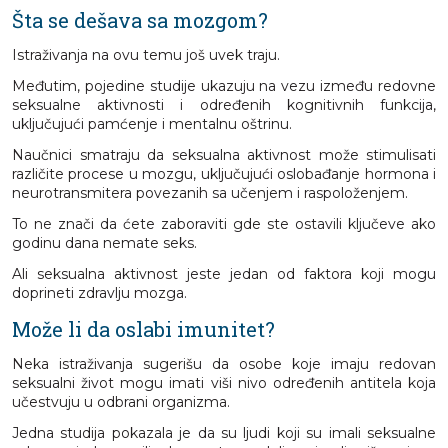
Šta se dešava sa mozgom?
Istraživanja na ovu temu još uvek traju.
Međutim, pojedine studije ukazuju na vezu između redovne
seksualne aktivnosti i određenih kognitivnih funkcija,
uključujući pamćenje i mentalnu oštrinu.
Naučnici smatraju da seksualna aktivnost može stimulisati
različite procese u mozgu, uključujući oslobađanje hormona i
neurotransmitera povezanih sa učenjem i raspoloženjem.
To ne znači da ćete zaboraviti gde ste ostavili ključeve ako
godinu dana nemate seks.
Ali seksualna aktivnost jeste jedan od faktora koji mogu
doprineti zdravlju mozga.
Može li da oslabi imunitet?
Neka istraživanja sugerišu da osobe koje imaju redovan
seksualni život mogu imati viši nivo određenih antitela koja
učestvuju u odbrani organizma.
Jedna studija pokazala je da su ljudi koji su imali seksualne