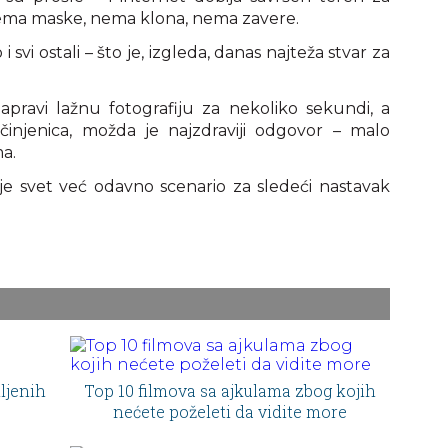
: nema maske, nema klona, nema zavere.
 svi ostali – što je, izgleda, danas najteža stvar za
avi lažnu fotografiju za nekoliko sekundi, a
činjenica, možda je najzdraviji odgovor – malo
a.
je svet već odavno scenario za sledeći nastavak
ljenih
Top 10 filmova sa ajkulama zbog kojih
nećete poželeti da vidite more