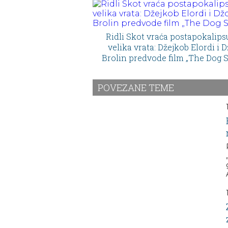
Ridli Skot vraća postapokalips
velika vrata: Džejkob Elordi i 
Brolin predvode film „The Dog S
POVEZANE TEME