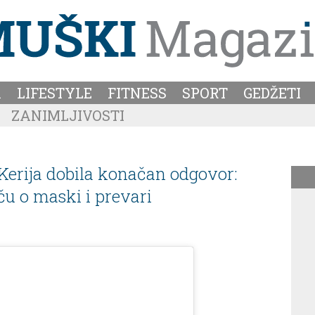
A
LIFESTYLE
FITNESS
SPORT
GEDŽETI
ZANIMLJIVOSTI
 Kerija dobila konačan odgovor:
u o maski i prevari