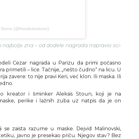
s Stone (@thealexisstone)
o najbolje zna – od dodele nagrada napravio sci-
odeli Cezar nagrada u Parizu da primi počasno
primetili – lice. Tačnije, „nešto čudno“ na licu. U
ja zavere: to nije pravi Keri, već klon. Ili maska. Ili
jedno.
 kreator i šminker Aleksis Stoun, koji je na
maske, perike i lažnih zuba uz natpis da je on
 se zaista razume u maske. Dejvid Malinovski,
tetiku, javno je presekao priču. Njegov stav? Bez