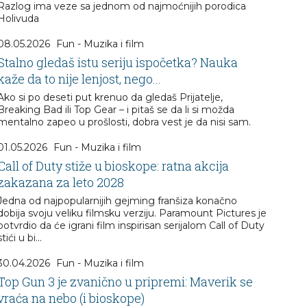
Razlog ima veze sa jednom od najmoćnijih porodica
Holivuda
08.05.2026
Fun - Muzika i film
Stalno gledaš istu seriju ispočetka? Nauka
kaže da to nije lenjost, nego...
Ako si po deseti put krenuo da gledaš Prijatelje,
Breaking Bad ili Top Gear – i pitaš se da li si možda
mentalno zapeo u prošlosti, dobra vest je da nisi sam.
01.05.2026
Fun - Muzika i film
Call of Duty stiže u bioskope: ratna akcija
zakazana za leto 2028
Jedna od najpopularnijih gejming franšiza konačno
dobija svoju veliku filmsku verziju. Paramount Pictures je
potvrdio da će igrani film inspirisan serijalom Call of Duty
stići u bi...
30.04.2026
Fun - Muzika i film
Top Gun 3 je zvanično u pripremi: Maverik se
vraća na nebo (i bioskope)