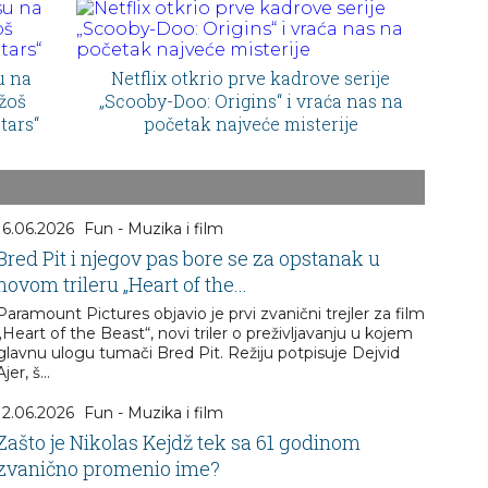
u na
Netflix otkrio prve kadrove serije
Džoš
„Scooby-Doo: Origins“ i vraća nas na
tars“
početak najveće misterije
16.06.2026
Fun - Muzika i film
Bred Pit i njegov pas bore se za opstanak u
novom trileru „Heart of the...
Paramount Pictures objavio je prvi zvanični trejler za film
„Heart of the Beast“, novi triler o preživljavanju u kojem
glavnu ulogu tumači Bred Pit. Režiju potpisuje Dejvid
Ajer, š...
12.06.2026
Fun - Muzika i film
Zašto je Nikolas Kejdž tek sa 61 godinom
zvanično promenio ime?