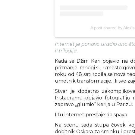
A post shared by Alexi
Internet je ponovo uradio ono št
fi trilogiju.
Kada se Džim Keri pojavio na d
priznanje, mnogi su umesto govora 
roku od 48 sati rodila se nova teori
umetnik transformacije. Ili sve za
Stvar je dodatno zakomplikovao
Instagramu objavio fotografiju 
zapravo „glumio“ Kerija u Parizu.
I tu internet prestaje da spava.
Na scenu sada stupa čovek koji
dobitnik Oskara za šminku i pros