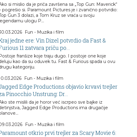
Ako si mislio da je priča završena sa „Top Gun: Maverick“
– pogrešio si. Paramount Pictures je i zvanično potvrdio:
Top Gun 3 dolazi, a Tom Kruz se vraća u svoju
legendarnu ulogu P...
30.03.2026
Fun - Muzika i film
Kraj jedne ere: Vin Dizel potvrdio da Fast &
Furious 11 zatvara priču po...
Postoje franšize koje traju dugo. I postoje one koje
deluju kao da su oduvek tu. Fast & Furious spada u ovu
drugu kategoriju.
10.03.2026
Fun - Muzika i film
Jagged Edge Productions objavio krvavi trejler
za Pinocchio Unstrung: Dr...
Ako ste mislili da je horor već iscrpeo sve bajke iz
detinjstva, Jagged Edge Productions ima drugačije
planove…
09.03.2026
Fun - Muzika i film
Paramount otkrio prvi trejler za Scary Movie 6: