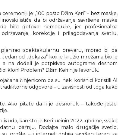
ceremoniji je „100 posto Džim Keri“ – bez maske,
linovski ističe da bi održavanje savršene maske
da bilo gotovo nemoguće, jer profesionalna
održavanje, korekcije i prilagođavanja svetlu,
planirao spektakularnu prevaru, morao bi da
. Jedan od „dokaza“ koji je kružio mrežama bio je
, a na dodeli je potpisivao autograme desnom
o: klon! Problem? Džim Keri nije levoruk.
ojačana činjenicom da su neki korisnici koristili AI
ontradiktorne odgovore – u zavisnosti od toga kako
ste. Ako pitate da li je desnoruk – takođe jeste.
ije.
livuda, kao što je Keri učinio 2022. godine, svako
odatnu pažnju. Dodajte malo drugačije svetlo,
 su prošle – i internet dobija savršen teren za