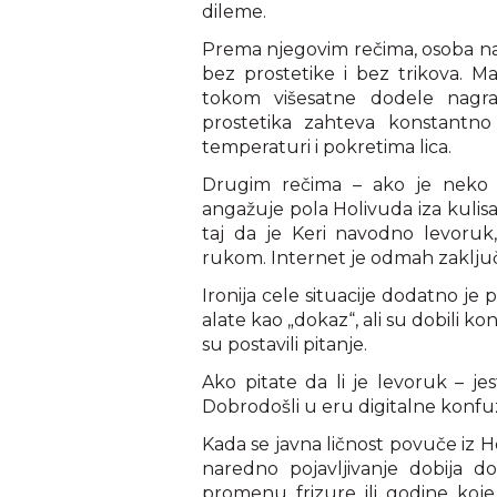
dileme.
Prema njegovim rečima, osoba na 
bez prostetike i bez trikova. Ma
tokom višesatne dodele nagra
prostetika zahteva konstantno 
temperaturi i pokretima lica.
Drugim rečima – ako je neko 
angažuje pola Holivuda iza kulisa
taj da je Keri navodno levoruk
rukom. Internet je odmah zaključi
Ironija cele situacije dodatno je p
alate kao „dokaz“, ali su dobili k
su postavili pitanje.
Ako pitate da li je levoruk – je
Dobrodošli u eru digitalne konfuz
Kada se javna ličnost povuče iz Ho
naredno pojavljivanje dobija d
promenu frizure ili godine koje