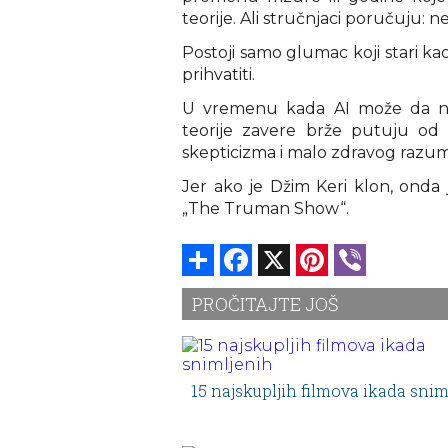
teorije. Ali stručnjaci poručuju
Postoji samo glumac koji stari kao i
prihvatiti.
U vremenu kada AI može da napr
teorije zavere brže putuju od 
skepticizma i malo zdravog razum
Jer ako je Džim Keri klon, onda 
„The Truman Show“.
Share
Facebook
X
Pinterest
Viber
PROČITAJTE JOŠ
15 najskupljih filmova ikada snim