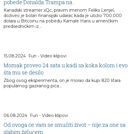
pobede Donalda Trampa na...
Kanadski streamer xQc, pravim imenom Feliks Lenjel,
doživeo je bolan finansijski udarac kada je uložio 700.000
dolara u Bitcoinu na pobedu Kamale Haris u američkim
predsedničkim iz...
15.08.2024
Fun - Video klipovi
Momak proveo 24 sata u kadi sa koka kolom i evo
šta mu se desilo
Zbog ovog eksperimenta, on je morao da kupi 820 litara
popularnog gaziranog pića...
06.08.2024
Fun - Video klipovi
Od ovoga će vam se smučiti život – nije za one sa
slabim želucem