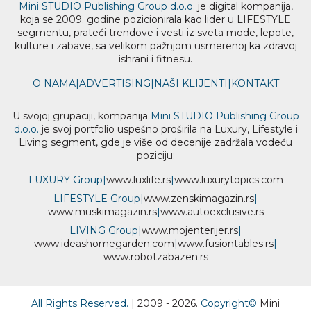
Mini STUDIO Publishing Group d.o.o.
je digital kompanija,
koja se 2009. godine pozicionirala kao lider u LIFESTYLE
segmentu, prateći trendove i vesti iz sveta mode, lepote,
kulture i zabave, sa velikom pažnjom usmerenoj ka zdravoj
ishrani i fitnesu.
O NAMA
|
ADVERTISING
|
NAŠI KLIJENTI
|
KONTAKT
U svojoj grupaciji, kompanija
Mini STUDIO Publishing Group
d.o.o.
je svoj portfolio uspešno proširila na Luxury, Lifestyle i
Living segment, gde je više od decenije zadržala vodeću
poziciju:
LUXURY Group
|
www.
luxlife
.rs
|
www.
luxurytopics
.com
LIFESTYLE Group
|
www.
zenski
magazin.rs
|
www.
muski
magazin.rs
|
www.
auto
exclusive.rs
LIVING Group
|
www.
moj
enterijer.rs
|
www.
ideas
homegarden.com
|
www.
fusiontables
.rs
|
www.
robotzabazen
.rs
All Rights Reserved.
| 2009 - 2026.
Copyright©
Mini