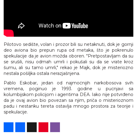
Pilotovo sedište, volan i prozor bili su netaknuti, dok je gornji
deo aviona bio prepun rupa od metaka, što je pokrenulo
spekulacije da je avion možda oboren. "Pretpostavljam da su
se srušili, nisu odmah umrli i pokušali su da se vrate kroz
šumu, ali su tamo umrli," rekao je Majk, dok je misteriozno
nestala pošiljka ostala nerazjašnjena.
Pablo Eskobar, jedan od najmoćnijih narkobosova svih
vremena, poginuo je 1993. godine u pucnjavi sa
kolumbijskom policijom i agentima DEA. Iako nije potvrđeno
da je ovaj avion bio povezan sa njim, priča o misterioznom
padu i nestanku tereta ostavlja mnogo prostora za teorije i
spekulacije.
Share
Facebook
X
Pinterest
Viber