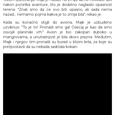
nakon početka avanture, što je dodatno naglasilo opasnost
terena. "Znali smo da će ovo biti opasno, ali sada nema
nazad... nemamo pojma kakva je to zmija bila", rekao je.
Kada su konačno stigli do aviona, Majk je uzbuđeno
uzviknuo: "To je to! Pronašli smo ga! Osećaj je kao da smo
osvojili planinski vrh." Avion je bio zakopan duboko u
mangrovama, a unutrašnjost je bila skoro prazna. Međutim,
Majk i njegov tim pronašli su burad u blizini krila, za koje su
pretpostavili da su nekada sadržala kokain.