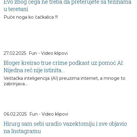
Evo zbog čega ne treba da preterujete sa težinama
u teretani
Puče noga ko čačkalica !!!
27.02.2025
Fun - Video klipovi
Bloger kreirao true crime podkast uz pomoć AI:
Nijedna reč nije istinita...
Veštačka inteligencija (AI) preuzima internet, a mnoge to
zabrinjava…
06.02.2025
Fun - Video klipovi
Hirurg sam sebi uradio vazektomiju i sve objavio
na Instagramu