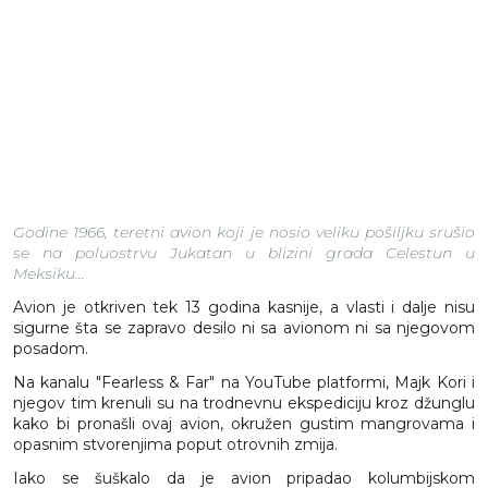
Godine 1966, teretni avion koji je nosio veliku pošiljku srušio
se na poluostrvu Jukatan u blizini grada Celestun u
Meksiku...
Avion je otkriven tek 13 godina kasnije, a vlasti i dalje nisu
sigurne šta se zapravo desilo ni sa avionom ni sa njegovom
posadom.
Na kanalu "Fearless & Far" na YouTube platformi, Majk Kori i
njegov tim krenuli su na trodnevnu ekspediciju kroz džunglu
kako bi pronašli ovaj avion, okružen gustim mangrovama i
opasnim stvorenjima poput otrovnih zmija.
Iako se šuškalo da je avion pripadao kolumbijskom