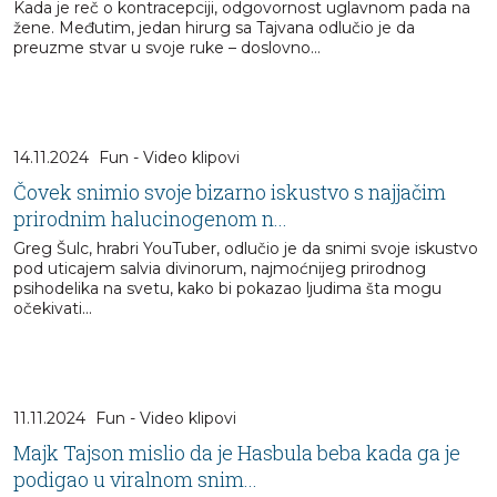
Kada je reč o kontracepciji, odgovornost uglavnom pada na
žene. Međutim, jedan hirurg sa Tajvana odlučio je da
preuzme stvar u svoje ruke – doslovno…
14.11.2024
Fun - Video klipovi
Čovek snimio svoje bizarno iskustvo s najjačim
prirodnim halucinogenom n...
Greg Šulc, hrabri YouTuber, odlučio je da snimi svoje iskustvo
pod uticajem salvia divinorum, najmoćnijeg prirodnog
psihodelika na svetu, kako bi pokazao ljudima šta mogu
očekivati...
11.11.2024
Fun - Video klipovi
Majk Tajson mislio da je Hasbula beba kada ga je
podigao u viralnom snim...