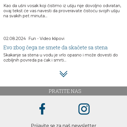
Kao da ušni vosak koji čistimo iz ušiju nije dovoljno odvratan,
ovaj tekst će vas navesti da proveravate čistoću svojih ušiju
na svakih pet minuta…
02.08.2024
Fun - Video klipovi
Evo zbog čega ne smete da skačete sa stena
Skakanje sa stena u vodu je vrlo opasno i može dovesti do
ozbiljnih povreda pa ćak i smrti...
PRATITE NAS
Prijavite se za naš newsletter