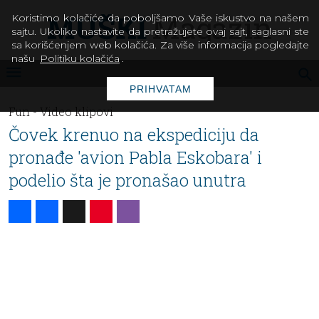
Koristimo kolačiće da poboljšamo Vaše iskustvo na našem
sajtu. Ukoliko nastavite da pretražujete ovaj sajt, saglasni ste
sa korišćenjem web kolačića. Za više informacija pogledajte
našu
Politiku kolačića
.
PRIHVATAM
Fun -
Video klipovi
Čovek krenuo na ekspediciju da
pronađe 'avion Pabla Eskobara' i
podelio šta je pronašao unutra
Share
Facebook
X
Pinterest
Viber