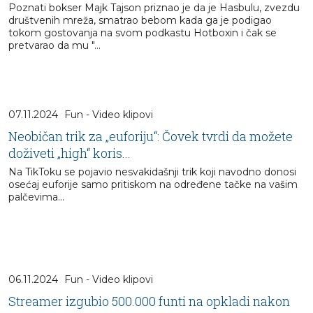
Poznati bokser Majk Tajson priznao je da je Hasbulu, zvezdu
društvenih mreža, smatrao bebom kada ga je podigao
tokom gostovanja na svom podkastu Hotboxin i čak se
pretvarao da mu "...
07.11.2024
Fun - Video klipovi
Neobičan trik za „euforiju“: Čovek tvrdi da možete
doživeti „high“ koris...
Na TikToku se pojavio nesvakidašnji trik koji navodno donosi
osećaj euforije samo pritiskom na određene tačke na vašim
palčevima...
06.11.2024
Fun - Video klipovi
Streamer izgubio 500.000 funti na opkladi nakon