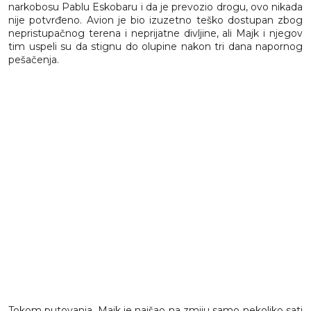
narkobosu Pablu Eskobaru i da je prevozio drogu, ovo nikada
nije potvrđeno. Avion je bio izuzetno teško dostupan zbog
nepristupačnog terena i neprijatne divljine, ali Majk i njegov
tim uspeli su da stignu do olupine nakon tri dana napornog
pešačenja.
Tokom putovanja, Majk je naišao na zmiju samo nekoliko sati