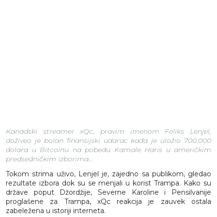
Kanadski streamer xQc, pravim imenom Feliks Lenjel,
doživeo je bolan finansijski udarac kada je uložio 700.000
dolara u Bitcoinu na pobedu Kamale Haris u američkim
predsedničkim izborima...
Tokom strima uživo, Lenjel je, zajedno sa publikom, gledao
rezultate izbora dok su se menjali u korist Trampa. Kako su
države poput Džordžije, Severne Karoline i Pensilvanije
proglašene za Trampa, xQc reakcija je zauvek ostala
zabeležena u istoriji interneta.