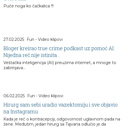
Puče noga ko čačkalica !!!
27.02.2025
Fun - Video klipovi
Bloger kreirao true crime podkast uz pomoć AI:
Nijedna reč nije istinita...
Veštačka inteligencija (AI) preuzima internet, a mnoge to
zabrinjava…
06.02.2025
Fun - Video klipovi
Hirurg sam sebi uradio vazektomiju i sve objavio
na Instagramu
Kada je reč o kontracepciji, odgovornost uglavnom pada na
žene. Međutim, jedan hirurg sa Tajvana odlučio je da