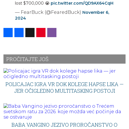
lost $700,000 😭
pic.twitter.com/QD9AX64CqH
— FearBuck (@FearedBuck)
November 6,
2024
Share
Facebook
X
Pinterest
Viber
PROČITAJTE JOŠ
POLICAJAC IGRA VR DOK KOLEGE HAPSE LIKA —
JER OČIGLEDNO MULTITASKING POSTOJI
BABA VANGINO JEZIVO PROROČANSTVO O