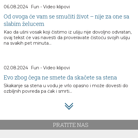
06.08.2024
Fun - Video klipovi
Od ovoga će vam se smučiti život – nije za one sa
slabim želucem
Kao da ušni vosak koji čistimo iz ušiju nije dovoljno odvratan,
ovaj tekst će vas navesti da proveravate čistoću svojih ušiju
na svakih pet minuta…
02.08.2024
Fun - Video klipovi
Evo zbog čega ne smete da skačete sa stena
Skakanje sa stena u vodu je vrlo opasno i može dovesti do
ozbiljnih povreda pa ćak i smrti...
PRATITE NAS