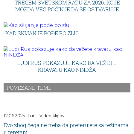
TREĆEM SVETSKOM RATU ZA 2026. KOJE
MOŽDA VEĆ POČINJE DA SE OSTVARUJE
KAD SKIJANJE POĐE PO ZLU
LUDI RUS POKAZUJE KAKO DA VEŽETE
KRAVATU KAO NINDŽA
POVEZANE TEME
12.06.2025
Fun - Video klipovi
Evo zbog čega ne treba da preterujete sa težinama
u teretani