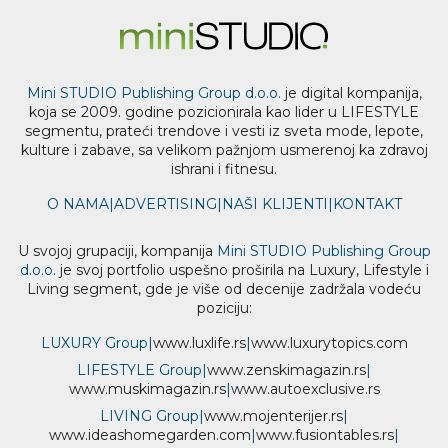
Mini STUDIO Publishing Group d.o.o.
je digital kompanija,
koja se 2009. godine pozicionirala kao lider u LIFESTYLE
segmentu, prateći trendove i vesti iz sveta mode, lepote,
kulture i zabave, sa velikom pažnjom usmerenoj ka zdravoj
ishrani i fitnesu.
O NAMA
|
ADVERTISING
|
NAŠI KLIJENTI
|
KONTAKT
U svojoj grupaciji, kompanija
Mini STUDIO Publishing Group
d.o.o.
je svoj portfolio uspešno proširila na Luxury, Lifestyle i
Living segment, gde je više od decenije zadržala vodeću
poziciju:
LUXURY Group
|
www.
luxlife
.rs
|
www.
luxurytopics
.com
LIFESTYLE Group
|
www.
zenski
magazin.rs
|
www.
muski
magazin.rs
|
www.
auto
exclusive.rs
LIVING Group
|
www.
moj
enterijer.rs
|
www.
ideas
homegarden.com
|
www.
fusiontables
.rs
|