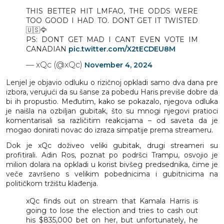
THIS BETTER HIT LMFAO, THE ODDS WERE
TOO GOOD I HAD TO. DONT GET IT TWISTED
🇺🇸🦅
PS: DONT GET MAD I CANT EVEN VOTE IM
CANADIAN
pic.twitter.com/X2tECDEU8M
— xQc (@xQc)
November 4, 2024
Lenjel je objavio odluku o rizičnoj opkladi samo dva dana pre
izbora, verujući da su šanse za pobedu Haris previše dobre da
bi ih propustio. Međutim, kako se pokazalo, njegova odluka
je naišla na ozbiljan gubitak, što su mnogi njegovi pratioci
komentarisali sa različitim reakcijama – od saveta da je
mogao donirati novac do izraza simpatije prema streameru.
Dok je xQc doživeo veliki gubitak, drugi streameri su
profitirali. Adin Ros, poznat po podršci Trampu, osvojio je
milion dolara na opkladi u korist bivšeg predsednika, čime je
veče završeno s velikim pobednicima i gubitnicima na
političkom tržištu klađenja.
xQc finds out on stream that Kamala Harris is
going to lose the election and tries to cash out
his $835,000 bet on her, but unfortunately, he