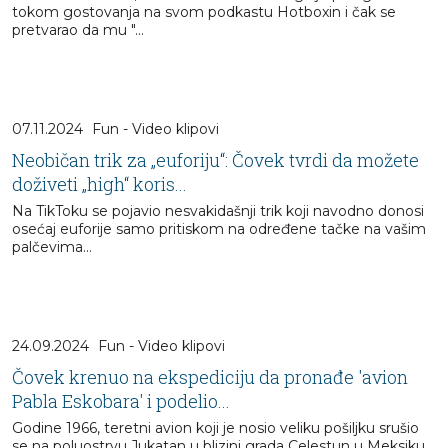
tokom gostovanja na svom podkastu Hotboxin i čak se
pretvarao da mu "...
07.11.2024
Fun - Video klipovi
Neobičan trik za „euforiju“: Čovek tvrdi da možete
doživeti „high“ koris...
Na TikToku se pojavio nesvakidašnji trik koji navodno donosi
osećaj euforije samo pritiskom na određene tačke na vašim
palčevima...
24.09.2024
Fun - Video klipovi
Čovek krenuo na ekspediciju da pronađe 'avion
Pabla Eskobara' i podelio...
Godine 1966, teretni avion koji je nosio veliku pošiljku srušio
se na poluostrvu Jukatan u blizini grada Celestun u Meksiku...