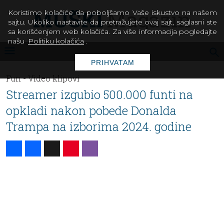
Koristimo kolačiće da poboljšamo Vaše iskustvo na našem
sajtu. Ukoliko nastavite da pretražujete ovaj sajt, saglasni ste
sa korišćenjem web kolačića. Za više informacija pogledajte
našu
Politiku kolačića
.
PRIHVATAM
Fun -
Video klipovi
Streamer izgubio 500.000 funti na
opkladi nakon pobede Donalda
Trampa na izborima 2024. godine
Share
Facebook
X
Pinterest
Viber