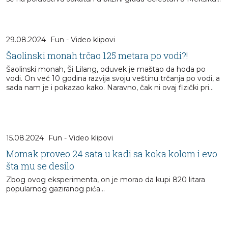
29.08.2024
Fun - Video klipovi
Šaolinski monah trčao 125 metara po vodi?!
Šaolinski monah, Ši Lilang, oduvek je maštao da hoda po
vodi. On već 10 godina razvija svoju veštinu trčanja po vodi, a
sada nam je i pokazao kako. Naravno, čak ni ovaj fizički pri...
15.08.2024
Fun - Video klipovi
Momak proveo 24 sata u kadi sa koka kolom i evo
šta mu se desilo
Zbog ovog eksperimenta, on je morao da kupi 820 litara
popularnog gaziranog pića...