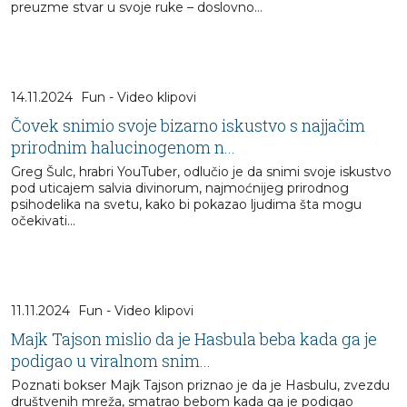
preuzme stvar u svoje ruke – doslovno…
14.11.2024
Fun - Video klipovi
Čovek snimio svoje bizarno iskustvo s najjačim
prirodnim halucinogenom n...
Greg Šulc, hrabri YouTuber, odlučio je da snimi svoje iskustvo
pod uticajem salvia divinorum, najmoćnijeg prirodnog
psihodelika na svetu, kako bi pokazao ljudima šta mogu
očekivati...
11.11.2024
Fun - Video klipovi
Majk Tajson mislio da je Hasbula beba kada ga je
podigao u viralnom snim...
Poznati bokser Majk Tajson priznao je da je Hasbulu, zvezdu
društvenih mreža, smatrao bebom kada ga je podigao