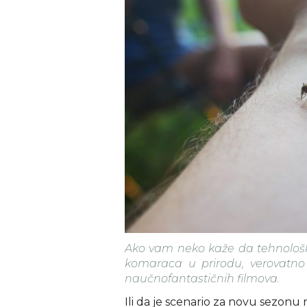
Ako vam neko kaže da tehnološk
komaraca u prirodu, verovatno 
naučnofantastičnih filmova.
Ili da je scenario za novu sezonu 