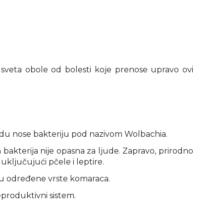
 sveta obole od bolesti koje prenose upravo ovi
irodu nose bakteriju pod nazivom Wolbachia.
 bakterija nije opasna za ljude. Zapravo, prirodno
 uključujući pčele i leptire.
u određene vrste komaraca.
eproduktivni sistem.