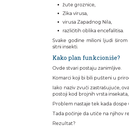
žute groznice,
Zika virusa,
virusa Zapadnog Nila,
različitih oblika encefalitisa.
Svake godine milioni ljudi širom
sitni insekti.
Kako plan funkcioniše?
Ovde stvari postaju zanimljive.
Komarci koji bi bili pušteni u pr
Iako naziv zvuči zastrašujuće, ova
postoji kod brojnih vrsta insekata,
Problem nastaje tek kada dospe 
Tada počinje da utiče na njihov r
Rezultat?