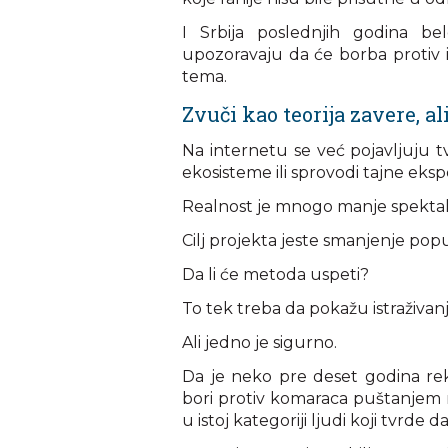
I Srbija poslednjih godina be
upozoravaju da će borba protiv in
tema.
Zvuči kao teorija zavere, ali
Na internetu se već pojavljuju t
ekosisteme ili sprovodi tajne eks
Realnost je mnogo manje spekta
Cilj projekta jeste smanjenje popu
Da li će metoda uspeti?
To tek treba da pokažu istraživan
Ali jedno je sigurno.
Da je neko pre deset godina re
bori protiv komaraca puštanjem m
u istoj kategoriji ljudi koji tvrde 