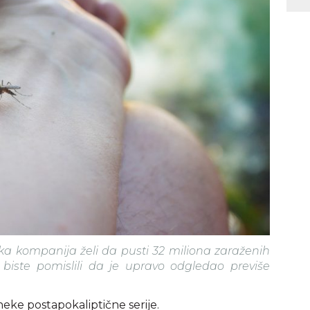
a kompanija želi da pusti 32 miliona zaraženih
biste pomislili da je upravo odgledao previše
neke postapokaliptične serije.