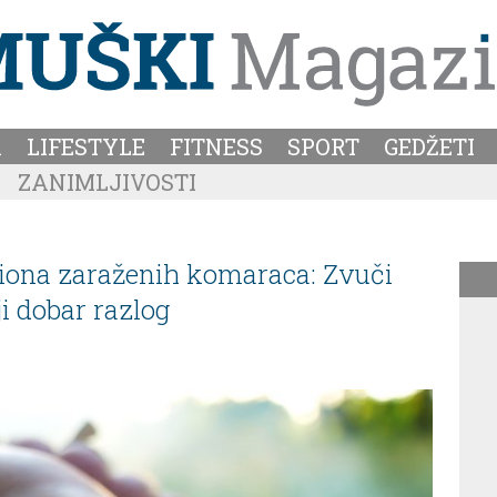
A
LIFESTYLE
FITNESS
SPORT
GEDŽETI
ZANIMLJIVOSTI
iliona zaraženih komaraca: Zvuči
ji dobar razlog