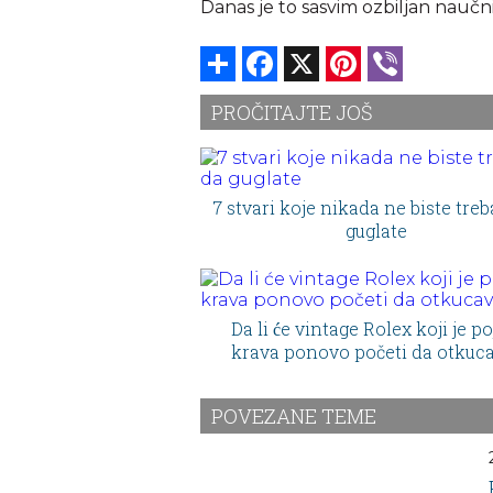
Danas je to sasvim ozbiljan naučni
Share
Facebook
X
Pinterest
Viber
PROČITAJTE JOŠ
7 stvari koje nikada ne biste treb
guglate
Da li će vintage Rolex koji je po
krava ponovo početi da otkuc
POVEZANE TEME