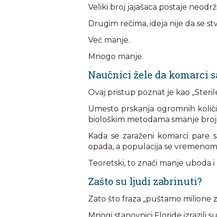
Veliki broj jajašaca postaje neodrži
Drugim rečima, ideja nije da se st
Već manje.
Mnogo manje.
Naučnici žele da komarci 
Ovaj pristup poznat je kao „Sterile
Umesto prskanja ogromnih količi
biološkim metodama smanje broj 
Kada se zaraženi komarci pare 
opada, a populacija se vremenom
Teoretski, to znači manje uboda i m
Zašto su ljudi zabrinuti?
Zato što fraza „puštamo milione 
Mnogi stanovnici Floride izrazili