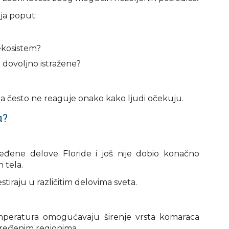
nja poput:
 ekosistem?
 dovoljno istražene?
roda često ne reaguje onako kako ljudi očekuju.
u?
eđene delove Floride i još nije dobio konačno
 tela.
stiraju u različitim delovima sveta.
mperatura omogućavaju širenje vrsta komaraca
određenim regionima.