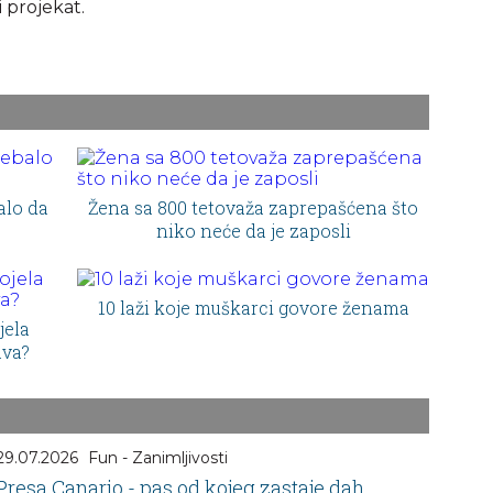
 projekat.
alo da
Žena sa 800 tetovaža zaprepašćena što
niko neće da je zaposli
10 laži koje muškarci govore ženama
jela
ava?
29.07.2026
Fun - Zanimljivosti
Presa Canario - pas od kojeg zastaje dah