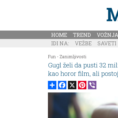
HOME
TREND
VOŽNJ
IDI NA:
VEŽBE
SAVETI
Fun -
Zanimljivosti
Gugl želi da pusti 32 m
kao horor film, ali posto
Share
Facebook
X
Pinterest
Viber