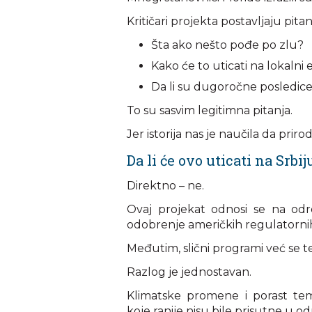
Kritičari projekta postavljaju pita
Šta ako nešto pođe po zlu?
Kako će to uticati na lokalni
Da li su dugoročne posledice
To su sasvim legitimna pitanja.
Jer istorija nas je naučila da pri
Da li će ovo uticati na Srbij
Direktno – ne.
Ovaj projekat odnosi se na odr
odobrenje američkih regulatornih
Međutim, slični programi već se te
Razlog je jednostavan.
Klimatske promene i porast te
koje ranije nisu bile prisutne u 