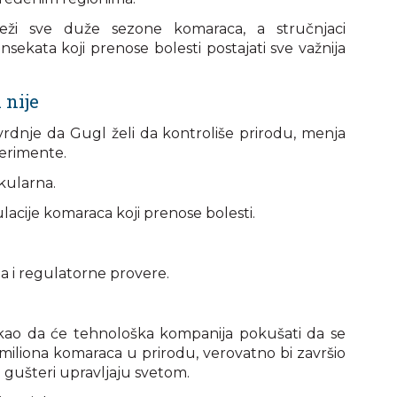
leži sve duže sezone komaraca, a stručnjaci
sekata koji prenose bolesti postajati sve važnija
 nije
vrdnje da Gugl želi da kontroliše prirodu, menja
perimente.
kularna.
lacije komaraca koji prenose bolesti.
ja i regulatorne provere.
kao da će tehnološka kompanija pokušati da se
iliona komaraca u prirodu, verovatno bi završio
da gušteri upravljaju svetom.