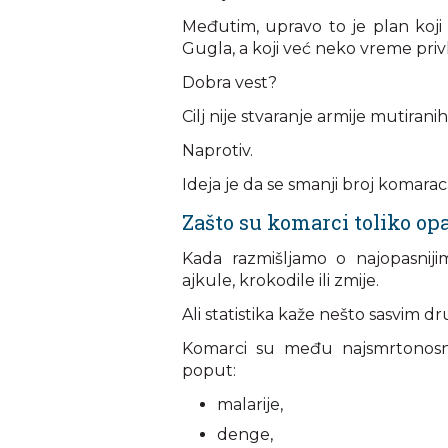
Međutim, upravo to je plan koj
Gugla, a koji već neko vreme priv
Dobra vest?
Cilj nije stvaranje armije mutiranih
Naprotiv.
Ideja je da se smanji broj komarac
Zašto su komarci toliko op
Kada razmišljamo o najopasnijim
ajkule, krokodile ili zmije.
Ali statistika kaže nešto sasvim dr
Komarci su među najsmrtonosnij
poput:
malarije,
denge,