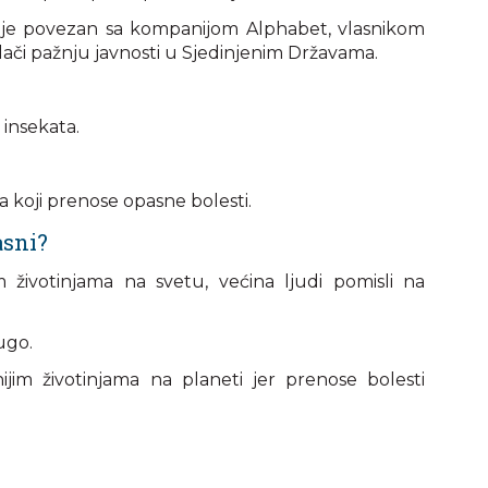
i je povezan sa kompanijom Alphabet, vlasnikom
lači pažnju javnosti u Sjedinjenim Državama.
 insekata.
a koji prenose opasne bolesti.
asni?
 životinjama na svetu, većina ljudi pomisli na
ugo.
im životinjama na planeti jer prenose bolesti