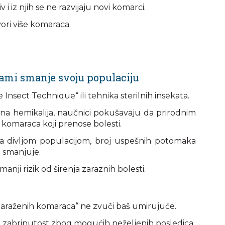
v i iz njih se ne razvijaju novi komarci.
vori više komaraca.
sami smanje svoju populaciju
 Insect Technique“ ili tehnika sterilnih insekata.
na hemikalija, naučnici pokušavaju da prirodnim
komaraca koji prenose bolesti.
sa divljom populacijom, broj uspešnih potomaka
 smanjuje.
anji rizik od širenja zaraznih bolesti.
zaraženih komaraca“ ne zvuči baš umirujuće.
 su zabrinutost zbog mogućih neželjenih posledica.