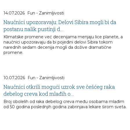
14.07.2026
Fun - Zanimljivosti
Naučnici upozoravaju: Delovi Sibira mogli bi da
postanu nalik pustinji d...
Klimatske promene već decenijama menjaju lice planete, a
naučnici upozoravaju da bi pojedini delovi Sibira tokom
narednih sedam decenija mogli da dožive dramatične
promene.
10.07.2026
Fun - Zanimljivosti
Naučnici otkrili mogući uzrok sve češćeg raka
debelog creva kod mlađih o...
Broj obolelih od raka debelog creva među osobama mlađim
od 50 godina poslednjih godina zabrinjava lekare širom sveta.