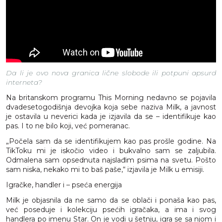
Da li je ovo nova granica lične slobode ili potpuni apsurd
interneta?
Na britanskom programu This Morning nedavno se pojavila
dvadesetogodišnja devojka koja sebe naziva Milk, a javnost
je ostavila u neverici kada je izjavila da se – identifikuje kao
pas. I to ne bilo koji, već pomeranac.
„Počela sam da se identifikujem kao pas prošle godine. Na
TikToku mi je iskočio video i bukvalno sam se zaljubila.
Odmalena sam opsednuta najslađim psima na svetu. Pošto
sam niska, nekako mi to baš paše,“ izjavila je Milk u emisiji.
Igračke, handler i – pseća energija
Milk je objasnila da ne samo da se oblači i ponaša kao pas,
već poseduje i kolekciju psećih igračaka, a ima i svog
handlera po imenu Star. On je vodi u šetnju, igra se sa njom i