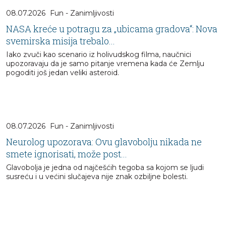
08.07.2026
Fun - Zanimljivosti
NASA kreće u potragu za „ubicama gradova“: Nova
svemirska misija trebalo...
Iako zvuči kao scenario iz holivudskog filma, naučnici
upozoravaju da je samo pitanje vremena kada će Zemlju
pogoditi još jedan veliki asteroid.
08.07.2026
Fun - Zanimljivosti
Neurolog upozorava: Ovu glavobolju nikada ne
smete ignorisati, može post...
Glavobolja je jedna od najčešćih tegoba sa kojom se ljudi
susreću i u većini slučajeva nije znak ozbiljne bolesti.