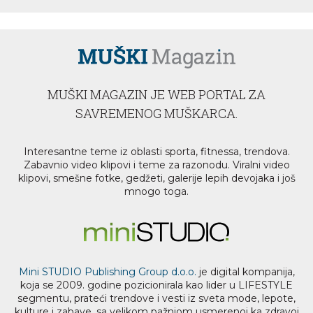
MUŠKI MAGAZIN JE WEB PORTAL ZA
SAVREMENOG MUŠKARCA.
Interesantne teme iz oblasti sporta, fitnessa, trendova.
Zabavnio video klipovi i teme za razonodu. Viralni video
klipovi, smešne fotke, gedžeti, galerije lepih devojaka i još
mnogo toga.
Mini STUDIO Publishing Group d.o.o.
je digital kompanija,
koja se 2009. godine pozicionirala kao lider u LIFESTYLE
segmentu, prateći trendove i vesti iz sveta mode, lepote,
kulture i zabave, sa velikom pažnjom usmerenoj ka zdravoj