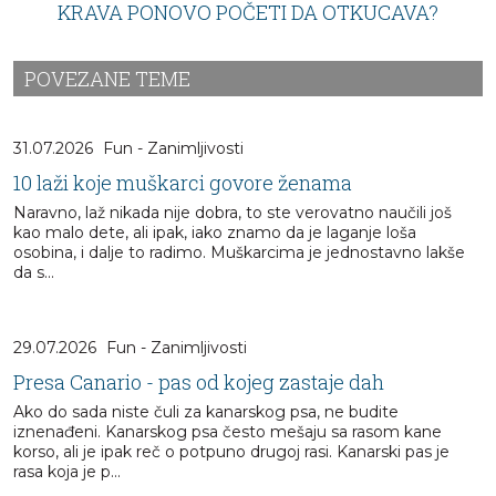
KRAVA PONOVO POČETI DA OTKUCAVA?
POVEZANE TEME
31.07.2026
Fun - Zanimljivosti
10 laži koje muškarci govore ženama
Naravno, laž nikada nije dobra, to ste verovatno naučili još
kao malo dete, ali ipak, iako znamo da je laganje loša
osobina, i dalje to radimo. Muškarcima je jednostavno lakše
da s...
29.07.2026
Fun - Zanimljivosti
Presa Canario - pas od kojeg zastaje dah
Ako do sada niste čuli za kanarskog psa, ne budite
iznenađeni. Kanarskog psa često mešaju sa rasom kane
korso, ali je ipak reč o potpuno drugoj rasi. Kanarski pas je
rasa koja je p...