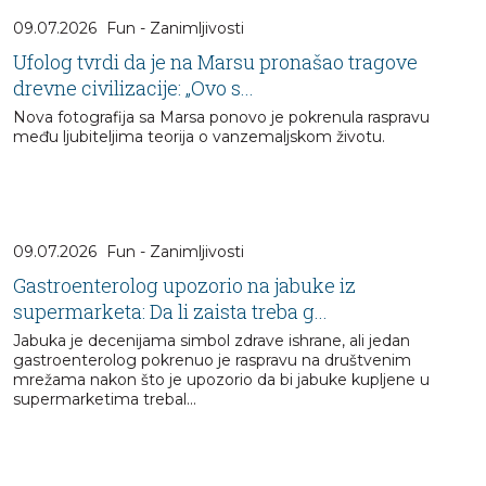
09.07.2026
Fun - Zanimljivosti
Ufolog tvrdi da je na Marsu pronašao tragove
drevne civilizacije: „Ovo s...
Nova fotografija sa Marsa ponovo je pokrenula raspravu
među ljubiteljima teorija o vanzemaljskom životu.
09.07.2026
Fun - Zanimljivosti
Gastroenterolog upozorio na jabuke iz
supermarketa: Da li zaista treba g...
Jabuka je decenijama simbol zdrave ishrane, ali jedan
gastroenterolog pokrenuo je raspravu na društvenim
mrežama nakon što je upozorio da bi jabuke kupljene u
supermarketima trebal...