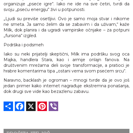
organizuje „pseće igre“. Iako ne ide na sve četiri, tvrdi da
svoju „pseću energiju“ živi u potpunosti.
„Ljudi su previše osetljivi. Ovo je samo moja stvar i nikome
ne smeta. Ja samo želim da se zabavim i da uživam,“ kaže
Milk, dok planira i da ugradi vampirske očnjake – za potpuni
„fursona“ izgled.
Podrška i podsmeh
Iako su neki prijatelji skeptični, Milk ima podršku svog oca
Majka, handlera Stara, kao i armije onlajn fanova. Na
društvenim mrežama deli svoje transformacije, a pratioci je
hrabre komentarima tipa „ostani verna svom psećem srcu“.
Naravno, backlash je ogroman – mnogi tvrde da je ovo još
jedan primer kako internet nagrađuje ekstremna ponašanja,
dok drugi sve vide kao bezazlenu zabavu.
Share
Facebook
X
Pinterest
Viber