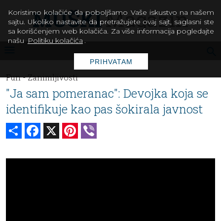
Koristimo kolačiće da poboljšamo Vaše iskustvo na našem
sajtu. Ukoliko nastavite da pretražujete ovaj sajt, saglasni ste
sa korišćenjem web kolačića. Za više informacija pogledajte
našu
Politiku kolačića
.
PRIHVATAM
Fun -
Zanimljivosti
"Ja sam pomeranac": Devojka koja se
identifikuje kao pas šokirala javnost
Share
Facebook
X
Pinterest
Viber