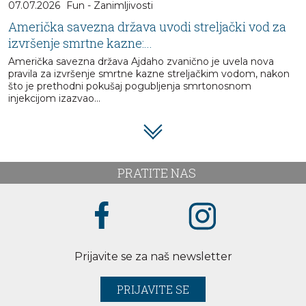
07.07.2026
Fun - Zanimljivosti
Američka savezna država uvodi streljački vod za
izvršenje smrtne kazne:...
Američka savezna država Ajdaho zvanično je uvela nova
pravila za izvršenje smrtne kazne streljačkim vodom, nakon
što je prethodni pokušaj pogubljenja smrtonosnom
injekcijom izazvao...
PRATITE NAS
Prijavite se za naš newsletter
PRIJAVITE SE