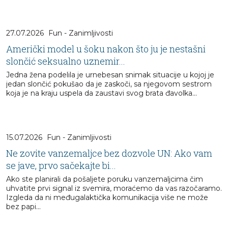
27.07.2026
Fun - Zanimljivosti
Američki model u šoku nakon što ju je nestašni
slončić seksualno uznemir...
Jedna žena podelila je urnebesan snimak situacije u kojoj je
jedan slončić pokušao da je zaskoči, sa njegovom sestrom
koja je na kraju uspela da zaustavi svog brata đavolka...
15.07.2026
Fun - Zanimljivosti
Ne zovite vanzemaljce bez dozvole UN: Ako vam
se jave, prvo sačekajte bi...
Ako ste planirali da pošaljete poruku vanzemaljcima čim
uhvatite prvi signal iz svemira, moraćemo da vas razočaramo.
Izgleda da ni međugalaktička komunikacija više ne može
bez papi...