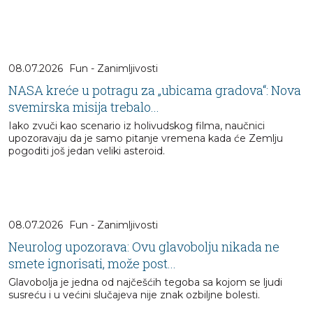
08.07.2026
Fun - Zanimljivosti
NASA kreće u potragu za „ubicama gradova“: Nova
svemirska misija trebalo...
Iako zvuči kao scenario iz holivudskog filma, naučnici
upozoravaju da je samo pitanje vremena kada će Zemlju
pogoditi još jedan veliki asteroid.
08.07.2026
Fun - Zanimljivosti
Neurolog upozorava: Ovu glavobolju nikada ne
smete ignorisati, može post...
Glavobolja je jedna od najčešćih tegoba sa kojom se ljudi
susreću i u većini slučajeva nije znak ozbiljne bolesti.