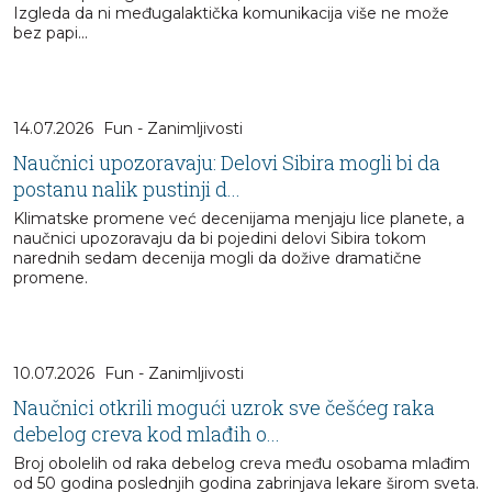
Izgleda da ni međugalaktička komunikacija više ne može
bez papi...
14.07.2026
Fun - Zanimljivosti
Naučnici upozoravaju: Delovi Sibira mogli bi da
postanu nalik pustinji d...
Klimatske promene već decenijama menjaju lice planete, a
naučnici upozoravaju da bi pojedini delovi Sibira tokom
narednih sedam decenija mogli da dožive dramatične
promene.
10.07.2026
Fun - Zanimljivosti
Naučnici otkrili mogući uzrok sve češćeg raka
debelog creva kod mlađih o...
Broj obolelih od raka debelog creva među osobama mlađim
od 50 godina poslednjih godina zabrinjava lekare širom sveta.