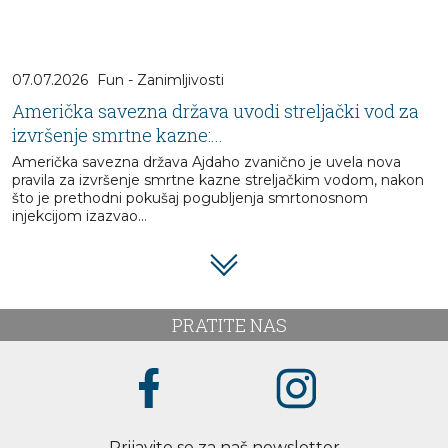
07.07.2026
Fun - Zanimljivosti
Američka savezna država uvodi streljački vod za
izvršenje smrtne kazne:...
Američka savezna država Ajdaho zvanično je uvela nova
pravila za izvršenje smrtne kazne streljačkim vodom, nakon
što je prethodni pokušaj pogubljenja smrtonosnom
injekcijom izazvao...
PRATITE NAS
Prijavite se za naš newsletter