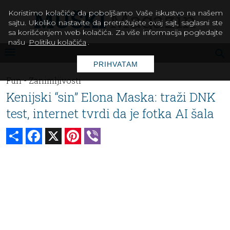
Koristimo kolačiće da poboljšamo Vaše iskustvo na našem
sajtu. Ukoliko nastavite da pretražujete ovaj sajt, saglasni ste
sa korišćenjem web kolačića. Za više informacija pogledajte
našu
Politiku kolačića
.
PRIHVATAM
Fun -
Zanimljivosti
Kenijski “sin” Elona Maska: traži DNK
test, internet tvrdi da je fotka AI šala
Share
Facebook
X
Pinterest
Viber