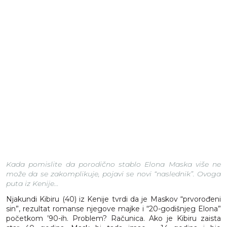
Kada pomislite da porodično stablo Elona Maska više ne
može da se zakomplikuje, pojavi se novi “naslednik”. Ovoga
puta iz Kenije…
Njakundi Kibiru (40) iz Kenije tvrdi da je Maskov “prvorođeni
sin”, rezultat romanse njegove majke i “20-godišnjeg Elona”
početkom ’90-ih. Problem? Računica. Ako je Kibiru zaista