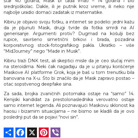
star 40 godina, Mask bi tada imao – 14 godina i bio
srednjoškolac. Dakle, ili je putnik kroz vreme, ili neko nije
najbolje uradio domaći zadatak iz matematike.
Kibiru je objavio svoju fotku, a internet se podelio: jedni kažu
da je pljunuti Mask, drugi tvrde da fotka smrdi na AI
generisanje. Argumenti protiv? Dugmad na košulji bez
rupice, savršeno simetrični brkovi i brada, pozadina
korporativnog stock-fotografskog pakla. Ukratko – više
“MidJourney” nego “Made in Musk”.
Kibiru traži DNK test, ali skeptici misle da je ceo slučaj mim
na steroidima. Neki čak nagađaju da je u pitanju korišćenje
Maskove AI platforme Grok, koja je baš u tom trenutku bila
banovana na X-u. Što bi značilo da je Mask zapravo postao –
otac sopstvenog deepfake sina.
Za sada, brojka zvaničnih potomaka ostaje na “samo” 14.
Kenijski kandidat za prestolonaslednika verovatno ostaje
samo internet legenda. Ali poznavajući Maskovu sklonost ka
haosu i bizarnim situacijama – ne bismo se kladili da je ovo
poslednji put da se pojavi “novi sin”.
Share
Facebook
X
Pinterest
Viber