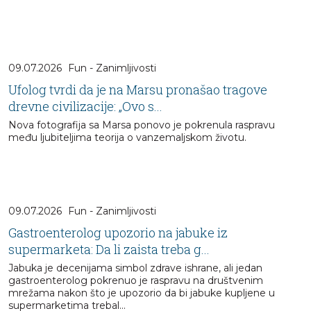
09.07.2026
Fun - Zanimljivosti
Ufolog tvrdi da je na Marsu pronašao tragove
drevne civilizacije: „Ovo s...
Nova fotografija sa Marsa ponovo je pokrenula raspravu
među ljubiteljima teorija o vanzemaljskom životu.
09.07.2026
Fun - Zanimljivosti
Gastroenterolog upozorio na jabuke iz
supermarketa: Da li zaista treba g...
Jabuka je decenijama simbol zdrave ishrane, ali jedan
gastroenterolog pokrenuo je raspravu na društvenim
mrežama nakon što je upozorio da bi jabuke kupljene u
supermarketima trebal...