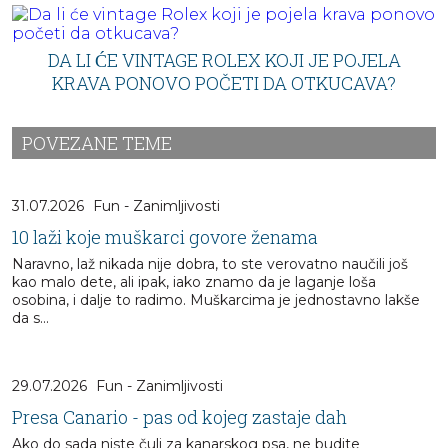
DA LI ĆE VINTAGE ROLEX KOJI JE POJELA
KRAVA PONOVO POČETI DA OTKUCAVA?
POVEZANE TEME
31.07.2026
Fun - Zanimljivosti
10 laži koje muškarci govore ženama
Naravno, laž nikada nije dobra, to ste verovatno naučili još
kao malo dete, ali ipak, iako znamo da je laganje loša
osobina, i dalje to radimo. Muškarcima je jednostavno lakše
da s...
29.07.2026
Fun - Zanimljivosti
Presa Canario - pas od kojeg zastaje dah
Ako do sada niste čuli za kanarskog psa, ne budite