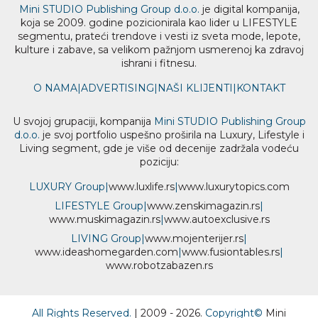
Mini STUDIO Publishing Group d.o.o.
je digital kompanija,
koja se 2009. godine pozicionirala kao lider u LIFESTYLE
segmentu, prateći trendove i vesti iz sveta mode, lepote,
kulture i zabave, sa velikom pažnjom usmerenoj ka zdravoj
ishrani i fitnesu.
O NAMA
|
ADVERTISING
|
NAŠI KLIJENTI
|
KONTAKT
U svojoj grupaciji, kompanija
Mini STUDIO Publishing Group
d.o.o.
je svoj portfolio uspešno proširila na Luxury, Lifestyle i
Living segment, gde je više od decenije zadržala vodeću
poziciju:
LUXURY Group
|
www.
luxlife
.rs
|
www.
luxurytopics
.com
LIFESTYLE Group
|
www.
zenski
magazin.rs
|
www.
muski
magazin.rs
|
www.
auto
exclusive.rs
LIVING Group
|
www.
moj
enterijer.rs
|
www.
ideas
homegarden.com
|
www.
fusiontables
.rs
|
www.
robotzabazen
.rs
All Rights Reserved.
| 2009 - 2026.
Copyright©
Mini