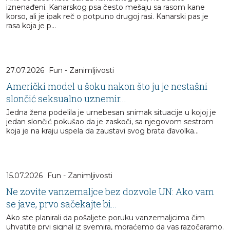
iznenađeni. Kanarskog psa često mešaju sa rasom kane
korso, ali je ipak reč o potpuno drugoj rasi. Kanarski pas je
rasa koja je p...
27.07.2026
Fun - Zanimljivosti
Američki model u šoku nakon što ju je nestašni
slončić seksualno uznemir...
Jedna žena podelila je urnebesan snimak situacije u kojoj je
jedan slončić pokušao da je zaskoči, sa njegovom sestrom
koja je na kraju uspela da zaustavi svog brata đavolka...
15.07.2026
Fun - Zanimljivosti
Ne zovite vanzemaljce bez dozvole UN: Ako vam
se jave, prvo sačekajte bi...
Ako ste planirali da pošaljete poruku vanzemaljcima čim
uhvatite prvi signal iz svemira, moraćemo da vas razočaramo.