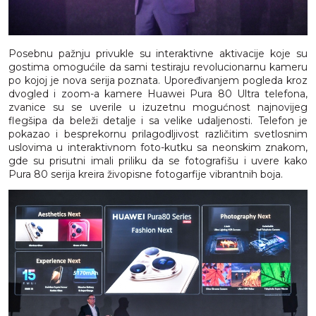
Posebnu pažnju privukle su interaktivne aktivacije koje su
gostima omogućile da sami testiraju revolucionarnu kameru
po kojoj je nova serija poznata. Upoređivanjem pogleda kroz
dvogled i zoom-a kamere Huawei Pura 80 Ultra telefona,
zvanice su se uverile u izuzetnu mogućnost najnovijeg
flegšipa da beleži detalje i sa velike udaljenosti. Telefon je
pokazao i besprekornu prilagodljivost različitim svetlosnim
uslovima u interaktivnom foto-kutku sa neonskim znakom,
gde su prisutni imali priliku da se fotografišu i uvere kako
Pura 80 serija kreira živopisne fotogarfije vibrantnih boja.