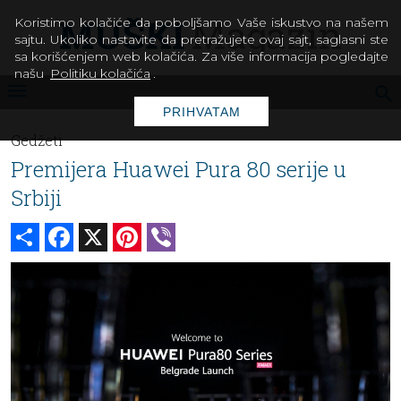
Koristimo kolačiće da poboljšamo Vaše iskustvo na našem
sajtu. Ukoliko nastavite da pretražujete ovaj sajt, saglasni ste
sa korišćenjem web kolačića. Za više informacija pogledajte
našu
Politiku kolačića
.
PRIHVATAM
Gedžeti
Premijera Huawei Pura 80 serije u
Srbiji
Share
Facebook
X
Pinterest
Viber