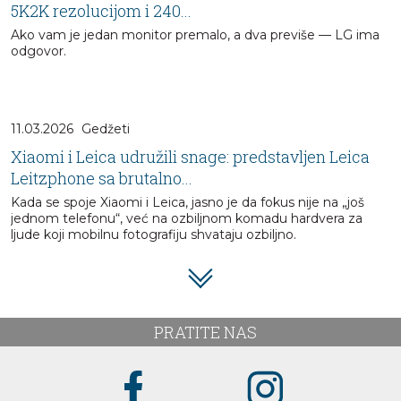
5K2K rezolucijom i 240...
Ako vam je jedan monitor premalo, a dva previše — LG ima
odgovor.
11.03.2026
Gedžeti
Xiaomi i Leica udružili snage: predstavljen Leica
Leitzphone sa brutalno...
Kada se spoje Xiaomi i Leica, jasno je da fokus nije na „još
jednom telefonu“, već na ozbiljnom komadu hardvera za
ljude koji mobilnu fotografiju shvataju ozbiljno.
PRATITE NAS