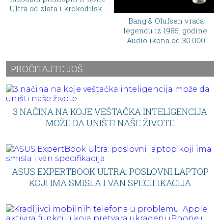
Bang & Olufsen vraća
Caviar slavi Mesija i
legendu iz 1985. godine:
Ronalda luksuznim iPhone
Audio ikona od 30.000
i Samsung telefonima
dolara koja će postati san
optočenim zlatom
svakog kolekcionara
PROČITAJTE JOŠ
3 NAČINA NA KOJE VEŠTAČKA INTELIGENCIJA
MOŽE DA UNIŠTI NAŠE ŽIVOTE
ASUS EXPERTBOOK ULTRA: POSLOVNI LAPTOP
KOJI IMA SMISLA I VAN SPECIFIKACIJA