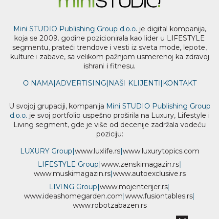
Mini STUDIO Publishing Group d.o.o.
je digital kompanija,
koja se 2009. godine pozicionirala kao lider u LIFESTYLE
segmentu, prateći trendove i vesti iz sveta mode, lepote,
kulture i zabave, sa velikom pažnjom usmerenoj ka zdravoj
ishrani i fitnesu.
O NAMA
|
ADVERTISING
|
NAŠI KLIJENTI
|
KONTAKT
U svojoj grupaciji, kompanija
Mini STUDIO Publishing Group
d.o.o.
je svoj portfolio uspešno proširila na Luxury, Lifestyle i
Living segment, gde je više od decenije zadržala vodeću
poziciju:
LUXURY Group
|
www.
luxlife
.rs
|
www.
luxurytopics
.com
LIFESTYLE Group
|
www.
zenski
magazin.rs
|
www.
muski
magazin.rs
|
www.
auto
exclusive.rs
LIVING Group
|
www.
moj
enterijer.rs
|
www.
ideas
homegarden.com
|
www.
fusiontables
.rs
|
www.
robotzabazen
.rs