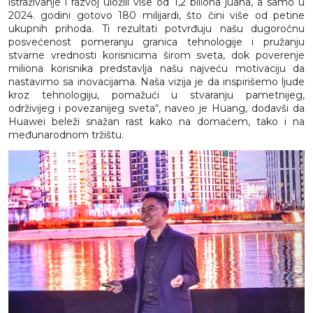
istraživanje i razvoj uložili više od 1,2 biliona juana, a samo u
2024. godini gotovo 180 milijardi, što čini više od petine
ukupnih prihoda. Ti rezultati potvrđuju našu dugoročnu
posvećenost pomeranju granica tehnologije i pružanju
stvarne vrednosti korisnicima širom sveta, dok poverenje
miliona korisnika predstavlja našu najveću motivaciju da
nastavimo sa inovacijama. Naša vizija je da inspirišemo ljude
kroz tehnologiju, pomažući u stvaranju pametnijeg,
održivijeg i povezanijeg sveta“, naveo je Huang, dodavši da
Huawei beleži snažan rast kako na domaćem, tako i na
međunarodnom tržištu.