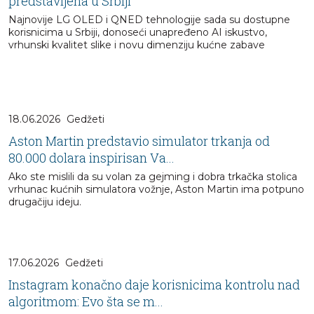
predstavljena u Srbiji
Najnovije LG OLED i QNED tehnologije sada su dostupne
korisnicima u Srbiji, donoseći unapređeno AI iskustvo,
vrhunski kvalitet slike i novu dimenziju kućne zabave
18.06.2026
Gedžeti
Aston Martin predstavio simulator trkanja od
80.000 dolara inspirisan Va...
Ako ste mislili da su volan za gejming i dobra trkačka stolica
vrhunac kućnih simulatora vožnje, Aston Martin ima potpuno
drugačiju ideju.
17.06.2026
Gedžeti
Instagram konačno daje korisnicima kontrolu nad
algoritmom: Evo šta se m...