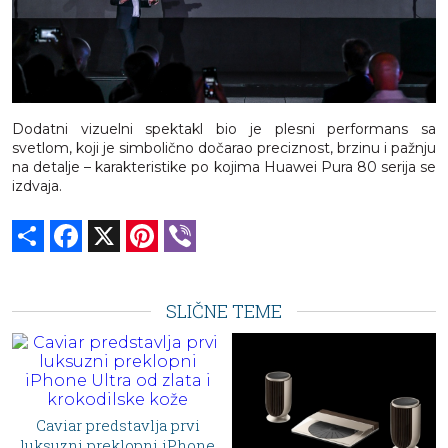
Dodatni vizuelni spektakl bio je plesni performans sa
svetlom, koji je simbolično dočarao preciznost, brzinu i pažnju
na detalje – karakteristike po kojima Huawei Pura 80 serija se
izdvaja.
Share
Facebook
X
Pinterest
Viber
SLIČNE TEME