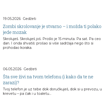
19.05.2026
Gedžeti
Zombi skrolovanje je stvarno – i možda ti polako
jede mozak
Skroluješ. Skroluješ još. Prošlo je 15 minuta. Pa sat. Pa ceo
dan. I onda shvatiš: prošao si više sadržaja nego što si
prohodao koraka.
06.05.2026
Gedžeti
Šta sve živi na tvom telefonu (i kako da te ne
zarazi)?
Tvoj telefon je uz tebe dok doručkuješ, dok si u prevozu, u
krevetu – pa čak i u toaletu…