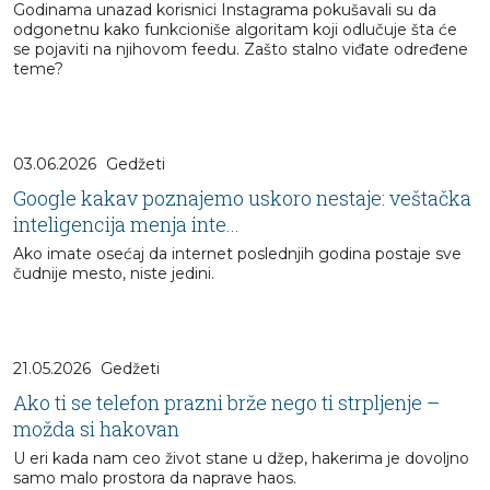
Godinama unazad korisnici Instagrama pokušavali su da
odgonetnu kako funkcioniše algoritam koji odlučuje šta će
se pojaviti na njihovom feedu. Zašto stalno viđate određene
teme?
03.06.2026
Gedžeti
Google kakav poznajemo uskoro nestaje: veštačka
inteligencija menja inte...
Ako imate osećaj da internet poslednjih godina postaje sve
čudnije mesto, niste jedini.
21.05.2026
Gedžeti
Ako ti se telefon prazni brže nego ti strpljenje –
možda si hakovan
U eri kada nam ceo život stane u džep, hakerima je dovoljno
samo malo prostora da naprave haos.