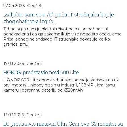
22.04.2026
Gedžeti
„Zaljubio sam se u AI“: priča IT stručnjaka koji je
zbog chatbot-a izgub...
Tehnologija nam je olakšala život na milion načina – ali
ponekad zna i da ga zakomplikuje više nego što očekujemo.
Priča jednog holandskog IT stručnjaka pokazuje koliko
granica izm...
17.03.2026
Gedžeti
HONOR predstavio novi 600 Lite
HONOR 600 Lite donosi vrhunske inovacije korisnicima uz
prvi metalni unibody dizajn u industriji, 108MP ultra-jasnu
kameru i ogromnu bateriju od 6520mAh
13.03.2026
Gedžeti
LG predstavio masivni UltraGear evo G9 monitor sa