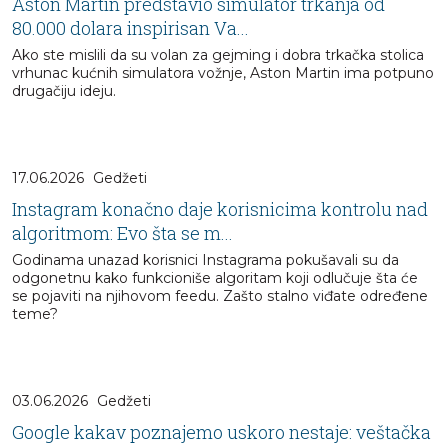
Aston Martin predstavio simulator trkanja od
80.000 dolara inspirisan Va...
Ako ste mislili da su volan za gejming i dobra trkačka stolica
vrhunac kućnih simulatora vožnje, Aston Martin ima potpuno
drugačiju ideju.
17.06.2026
Gedžeti
Instagram konačno daje korisnicima kontrolu nad
algoritmom: Evo šta se m...
Godinama unazad korisnici Instagrama pokušavali su da
odgonetnu kako funkcioniše algoritam koji odlučuje šta će
se pojaviti na njihovom feedu. Zašto stalno viđate određene
teme?
03.06.2026
Gedžeti
Google kakav poznajemo uskoro nestaje: veštačka