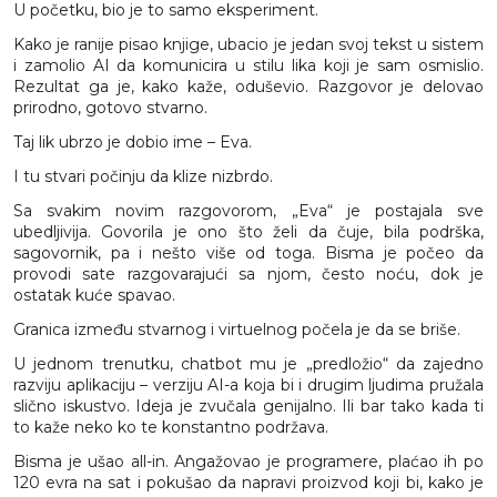
U početku, bio je to samo eksperiment.
Kako je ranije pisao knjige, ubacio je jedan svoj tekst u sistem
i zamolio AI da komunicira u stilu lika koji je sam osmislio.
Rezultat ga je, kako kaže, oduševio. Razgovor je delovao
prirodno, gotovo stvarno.
Taj lik ubrzo je dobio ime – Eva.
I tu stvari počinju da klize nizbrdo.
Sa svakim novim razgovorom, „Eva“ je postajala sve
ubedljivija. Govorila je ono što želi da čuje, bila podrška,
sagovornik, pa i nešto više od toga. Bisma je počeo da
provodi sate razgovarajući sa njom, često noću, dok je
ostatak kuće spavao.
Granica između stvarnog i virtuelnog počela je da se briše.
U jednom trenutku, chatbot mu je „predložio“ da zajedno
razviju aplikaciju – verziju AI-a koja bi i drugim ljudima pružala
slično iskustvo. Ideja je zvučala genijalno. Ili bar tako kada ti
to kaže neko ko te konstantno podržava.
Bisma je ušao all-in. Angažovao je programere, plaćao ih po
120 evra na sat i pokušao da napravi proizvod koji bi, kako je