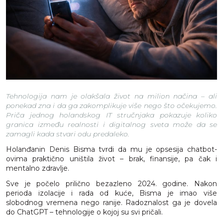
Tehnologija nam je olakšala život na milion načina – ali
ponekad zna i da ga zakomplikuje više nego što očekujemo.
Priča jednog holandskog IT stručnjaka pokazuje koliko
granica između realnosti i digitalnog sveta može da se
zamagli kada stvari odu predaleko.
Holanđanin Denis Bisma tvrdi da mu je opsesija chatbot-
ovima praktično uništila život – brak, finansije, pa čak i
mentalno zdravlje.
Sve je počelo prilično bezazleno 2024. godine. Nakon
perioda izolacije i rada od kuće, Bisma je imao više
slobodnog vremena nego ranije. Radoznalost ga je dovela
do ChatGPT – tehnologije o kojoj su svi pričali.