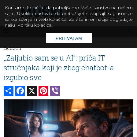
Koristimo kolačiće da poboljšamo Vaše iskustvo na našem
sajtu. Ukoliko nastavite da pretražujete ovaj sajt, saglasni ste
sa korišćenjem web kolačića. Za više informacija pogledajte
našu
Politiku kolačića
.
PRIHVATAM
Gedžeti
„Zaljubio sam se u AI“: priča IT
stručnjaka koji je zbog chatbot-a
izgubio sve
Share
Facebook
X
Pinterest
Viber