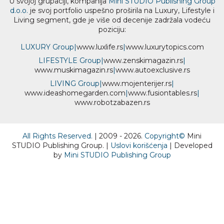
U svojoj grupaciji, kompanija
Mini STUDIO Publishing Group
d.o.o.
je svoj portfolio uspešno proširila na Luxury, Lifestyle i
Living segment, gde je više od decenije zadržala vodeću
poziciju:
LUXURY Group
|
www.
luxlife
.rs
|
www.
luxurytopics
.com
LIFESTYLE Group
|
www.
zenski
magazin.rs
|
www.
muski
magazin.rs
|
www.
auto
exclusive.rs
LIVING Group
|
www.
moj
enterijer.rs
|
www.
ideas
homegarden.com
|
www.
fusiontables
.rs
|
www.
robotzabazen
.rs
All Rights Reserved.
| 2009 - 2026.
Copyright©
Mini
STUDIO Publishing Group. |
Uslovi korišćenja
| Developed
by
Mini STUDIO Publishing Group