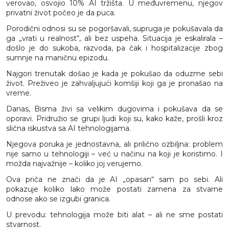
verovao, osvojio 10% AI tržišta. U međuvremenu, njegov
privatni život počeo je da puca.
Porodični odnosi su se pogoršavali, supruga je pokušavala da
ga „vrati u realnost“, ali bez uspeha. Situacija je eskalirala –
došlo je do sukoba, razvoda, pa čak i hospitalizacije zbog
sumnje na maničnu epizodu.
Najgori trenutak došao je kada je pokušao da oduzme sebi
život. Preživeo je zahvaljujući komšiji koji ga je pronašao na
vreme.
Danas, Bisma živi sa velikim dugovima i pokušava da se
oporavi. Pridružio se grupi ljudi koji su, kako kaže, prošli kroz
slična iskustva sa AI tehnologijama.
Njegova poruka je jednostavna, ali prilično ozbiljna: problem
nije samo u tehnologiji – već u načinu na koji je koristimo. I
možda najvažnije – koliko joj verujemo.
Ova priča ne znači da je AI „opasan“ sam po sebi. Ali
pokazuje koliko lako može postati zamena za stvarne
odnose ako se izgubi granica.
U prevodu: tehnologija može biti alat – ali ne sme postati
stvarnost.