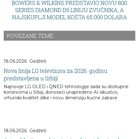
BOWERS & WILKINS PREDSTAVIO NOVU 800
SERIES DIAMOND D5 LINIJU ZVUČNIKA, A
NAJSKUPLJI MODEL KOŠTA 65.000 DOLARA
POVEZANE TEME
18.06.2026
Gedžeti
Nova linija LG televizora za 2026. godinu
predstavljena u Srbiji
Najnovije LG OLED i QNED tehnologije sada su dostupne
korisnicima u Srbiji, donoseći unapređeno AI iskustvo,
vrhunski kvalitet slike i novu dimenziju kućne zabave
18.06.2026
Gedžeti