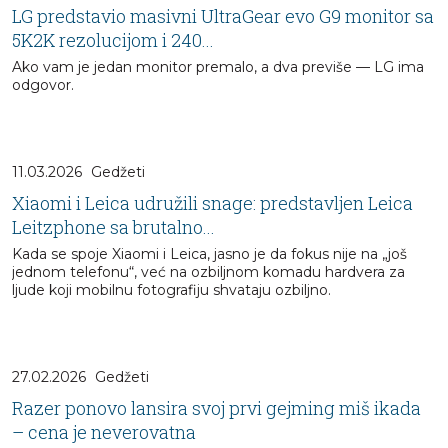
LG predstavio masivni UltraGear evo G9 monitor sa
5K2K rezolucijom i 240...
Ako vam je jedan monitor premalo, a dva previše — LG ima
odgovor.
11.03.2026
Gedžeti
Xiaomi i Leica udružili snage: predstavljen Leica
Leitzphone sa brutalno...
Kada se spoje Xiaomi i Leica, jasno je da fokus nije na „još
jednom telefonu“, već na ozbiljnom komadu hardvera za
ljude koji mobilnu fotografiju shvataju ozbiljno.
27.02.2026
Gedžeti
Razer ponovo lansira svoj prvi gejming miš ikada
– cena je neverovatna