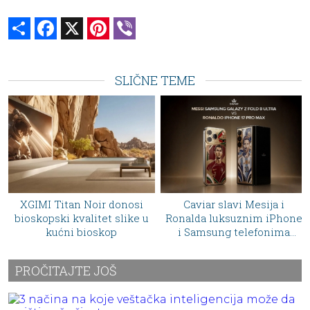
Share
Facebook
X
Pinterest
Viber
SLIČNE TEME
Caviar slavi Mesija i
Zvuk od 50.000 dolara:
Ronalda luksuznim iPhone
Focal je upravo predstavio
i Samsung telefonima
zvučnik koji izgleda kao
optočenim zlatom
umetničko delo
PROČITAJTE JOŠ