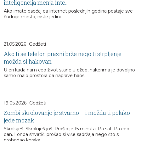
inteligencija menja inte...
Ako imate osećaj da internet poslednjih godina postaje sve
čudnije mesto, niste jedini.
21.05.2026
Gedžeti
Ako ti se telefon prazni brže nego ti strpljenje –
možda si hakovan
U eri kada nam ceo život stane u džep, hakerima je dovoljno
samo malo prostora da naprave haos.
19.05.2026
Gedžeti
Zombi skrolovanje je stvarno – i možda ti polako
jede mozak
Skroluješ. Skroluješ još. Prošlo je 15 minuta. Pa sat. Pa ceo
dan. I onda shvatiš: prošao si više sadržaja nego što si
prohodao koraka.