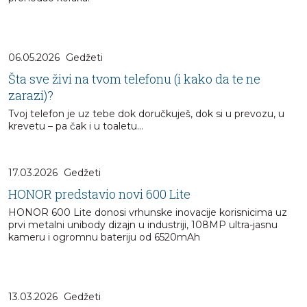
06.05.2026
Gedžeti
Šta sve živi na tvom telefonu (i kako da te ne
zarazi)?
Tvoj telefon je uz tebe dok doručkuješ, dok si u prevozu, u
krevetu – pa čak i u toaletu…
17.03.2026
Gedžeti
HONOR predstavio novi 600 Lite
HONOR 600 Lite donosi vrhunske inovacije korisnicima uz
prvi metalni unibody dizajn u industriji, 108MP ultra-jasnu
kameru i ogromnu bateriju od 6520mAh
13.03.2026
Gedžeti