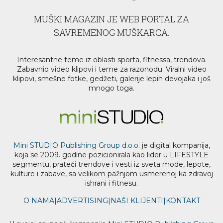
MUŠKI MAGAZIN JE WEB PORTAL ZA
SAVREMENOG MUŠKARCA.
Interesantne teme iz oblasti sporta, fitnessa, trendova.
Zabavnio video klipovi i teme za razonodu. Viralni video
klipovi, smešne fotke, gedžeti, galerije lepih devojaka i još
mnogo toga.
Mini STUDIO Publishing Group d.o.o.
je digital kompanija,
koja se 2009. godine pozicionirala kao lider u LIFESTYLE
segmentu, prateći trendove i vesti iz sveta mode, lepote,
kulture i zabave, sa velikom pažnjom usmerenoj ka zdravoj
ishrani i fitnesu.
O NAMA
|
ADVERTISING
|
NAŠI KLIJENTI
|
KONTAKT