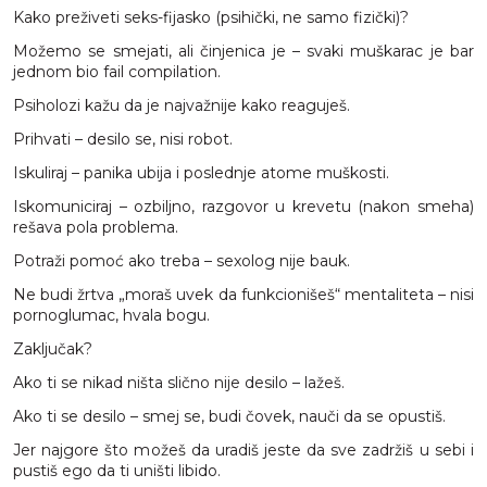
Kako preživeti seks-fijasko (psihički, ne samo fizički)?
Možemo se smejati, ali činjenica je – svaki muškarac je bar
jednom bio fail compilation.
Psiholozi kažu da je najvažnije kako reaguješ.
Prihvati – desilo se, nisi robot.
Iskuliraj – panika ubija i poslednje atome muškosti.
Iskomuniciraj – ozbiljno, razgovor u krevetu (nakon smeha)
rešava pola problema.
Potraži pomoć ako treba – sexolog nije bauk.
Ne budi žrtva „moraš uvek da funkcionišeš“ mentaliteta – nisi
pornoglumac, hvala bogu.
Zaključak?
Ako ti se nikad ništa slično nije desilo – lažeš.
Ako ti se desilo – smej se, budi čovek, nauči da se opustiš.
Jer najgore što možeš da uradiš jeste da sve zadržiš u sebi i
pustiš ego da ti uništi libido.