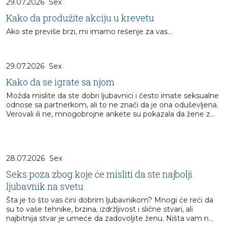
29.07.2026
Sex
Kako da produžite akciju u krevetu
Ako ste previše brzi, mi imamo rešenje za vas...
29.07.2026
Sex
Kako da se igrate sa njom
Možda mislite da ste dobri ljubavnici i često imate seksualne
odnose sa partnerkom, ali to ne znači da je ona oduševljena.
Verovali ili ne, mnogobrojne ankete su pokazala da žene z...
28.07.2026
Sex
Seks poza zbog koje će misliti da ste najbolji
ljubavnik na svetu
Šta je to što vas čini dobrim ljubavnikom? Mnogi će reći da
su to vaše tehnike, brzina, izdržljivost i slične stvari, ali
najbitnija stvar je umeće da zadovoljite ženu. Ništa vam n...