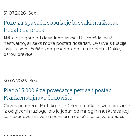
31.07.2026
Sex
Poze za spavaću sobu koje bi svaki muškarac
trebalo da proba
Ništa nije gore od dosadnog seksa. Da, možda zvuči
nestvarno, ali seks može postati dosadan. Ovakve situacije
javljaju se najčešće zbog monotonosti u krevetu. Dakle,
parovi previše...
30.07.2026
Sex
Platio 15.000 € za povećanje penisa i postao
Frankenštajnovo čudovište
Čovek po imenu Met, koji nije želeo da otkrije svoje prezime
iz očiglednih razloga, bio je jedan od mnogih muškaraca koji
su nezadovoljni svojim penisom i odlučili su se za operaci...