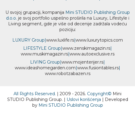
U svojoj grupaciji, kompanija
Mini STUDIO Publishing Group
d.o.o.
je svoj portfolio uspešno proširila na Luxury, Lifestyle i
Living segment, gde je više od decenije zadržala vodeću
poziciju:
LUXURY Group
|
www.
luxlife
.rs
|
www.
luxurytopics
.com
LIFESTYLE Group
|
www.
zenski
magazin.rs
|
www.
muski
magazin.rs
|
www.
auto
exclusive.rs
LIVING Group
|
www.
moj
enterijer.rs
|
www.
ideas
homegarden.com
|
www.
fusiontables
.rs
|
www.
robotzabazen
.rs
All Rights Reserved.
| 2009 - 2026.
Copyright©
Mini
STUDIO Publishing Group. |
Uslovi korišćenja
| Developed
by
Mini STUDIO Publishing Group