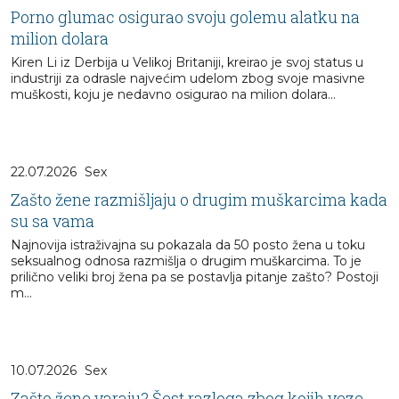
Porno glumac osigurao svoju golemu alatku na
milion dolara
Kiren Li iz Derbija u Velikoj Britaniji, kreirao je svoj status u
industriji za odrasle najvećim udelom zbog svoje masivne
muškosti, koju je nedavno osigurao na milion dolara...
22.07.2026
Sex
Zašto žene razmišljaju o drugim muškarcima kada
su sa vama
Najnovija istraživajna su pokazala da 50 posto žena u toku
seksualnog odnosa razmišlja o drugim muškarcima. To je
prilično veliki broj žena pa se postavlja pitanje zašto? Postoji
m...
10.07.2026
Sex
Zašto žene varaju? Šest razloga zbog kojih veze