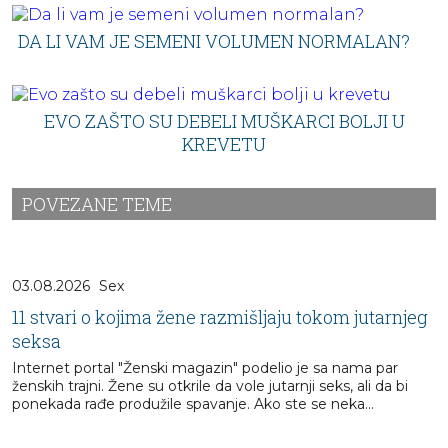
DA LI VAM JE SEMENI VOLUMEN NORMALAN?
EVO ZAŠTO SU DEBELI MUŠKARCI BOLJI U
KREVETU
POVEZANE TEME
03.08.2026
Sex
11 stvari o kojima žene razmišljaju tokom jutarnjeg
seksa
Internet portal "Ženski magazin" podelio je sa nama par
ženskih trajni. Žene su otkrile da vole jutarnji seks, ali da bi
ponekada rađe produžile spavanje. Ako ste se neka...