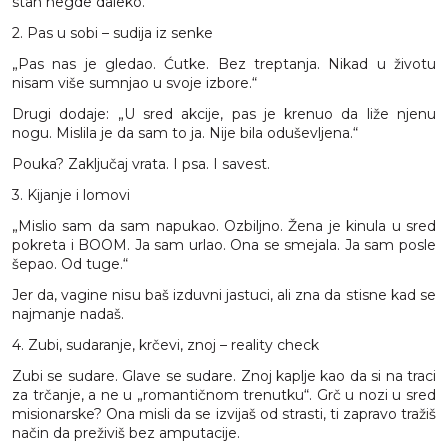
stan negde daleko.
2. Pas u sobi – sudija iz senke
„Pas nas je gledao. Ćutke. Bez treptanja. Nikad u životu
nisam više sumnjao u svoje izbore.“
Drugi dodaje: „U sred akcije, pas je krenuo da liže njenu
nogu. Mislila je da sam to ja. Nije bila oduševljena.“
Pouka? Zaključaj vrata. I psa. I savest.
3. Kijanje i lomovi
„Mislio sam da sam napukao. Ozbiljno. Žena je kinula u sred
pokreta i BOOM. Ja sam urlao. Ona se smejala. Ja sam posle
šepao. Od tuge.“
Jer da, vagine nisu baš izduvni jastuci, ali zna da stisne kad se
najmanje nadaš.
4. Zubi, sudaranje, krčevi, znoj – reality check
Zubi se sudare. Glave se sudare. Znoj kaplje kao da si na traci
za trčanje, a ne u „romantičnom trenutku“. Grč u nozi u sred
misionarske? Ona misli da se izvijaš od strasti, ti zapravo tražiš
način da preživiš bez amputacije.