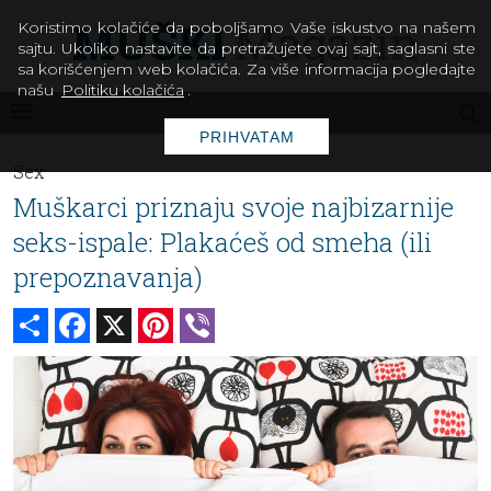
Koristimo kolačiće da poboljšamo Vaše iskustvo na našem
sajtu. Ukoliko nastavite da pretražujete ovaj sajt, saglasni ste
sa korišćenjem web kolačića. Za više informacija pogledajte
našu
Politiku kolačića
.
PRIHVATAM
Sex
Muškarci priznaju svoje najbizarnije
seks-ispale: Plakaćeš od smeha (ili
prepoznavanja)
Share
Facebook
X
Pinterest
Viber