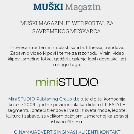
MUŠKI MAGAZIN JE WEB PORTAL ZA
SAVREMENOG MUŠKARCA.
Interesantne teme iz oblasti sporta, fitnessa, trendova.
Zabavnio video klipovi i teme za razonodu. Viralni video
klipovi, smešne fotke, gedžeti, galerije lepih devojaka i još
mnogo toga.
Mini STUDIO Publishing Group d.o.o.
je digital kompanija,
koja se 2009. godine pozicionirala kao lider u LIFESTYLE
segmentu, prateći trendove i vesti iz sveta mode, lepote,
kulture i zabave, sa velikom pažnjom usmerenoj ka zdravoj
ishrani i fitnesu.
O NAMA
|
ADVERTISING
|
NAŠI KLIJENTI
|
KONTAKT