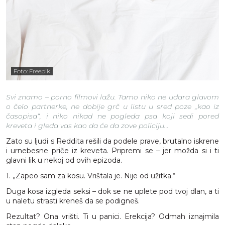
Foto: Freepik
Svi znamo – porno filmovi lažu. Tamo niko ne udara glavom
o čelo partnerke, ne dobije grč u listu u sred poze „kao iz
časopisa“, i niko nikad ne pogleda psa koji sedi pored
kreveta i gleda vas kao da će da zove policiju…
Zato su ljudi s Reddita rešili da podele prave, brutalno iskrene
i urnebesne priče iz kreveta. Pripremi se – jer možda si i ti
glavni lik u nekoj od ovih epizoda.
1. „Zapeo sam za kosu. Vrištala je. Nije od užitka.“
Duga kosa izgleda seksi – dok se ne uplete pod tvoj dlan, a ti
u naletu strasti kreneš da se podigneš.
Rezultat? Ona vrišti. Ti u panici. Erekcija? Odmah iznajmila