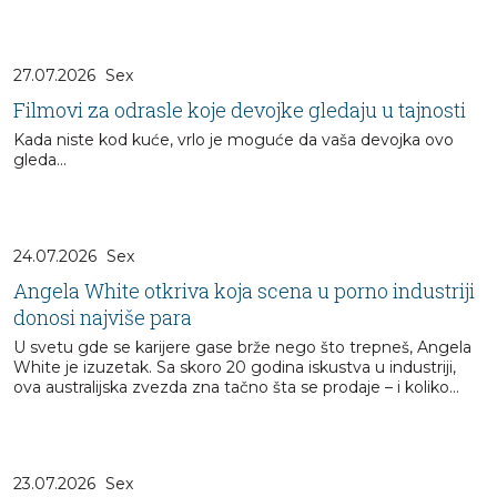
27.07.2026
Sex
Filmovi za odrasle koje devojke gledaju u tajnosti
Kada niste kod kuće, vrlo je moguće da vaša devojka ovo
gleda...
24.07.2026
Sex
Angela White otkriva koja scena u porno industriji
donosi najviše para
U svetu gde se karijere gase brže nego što trepneš, Angela
White je izuzetak. Sa skoro 20 godina iskustva u industriji,
ova australijska zvezda zna tačno šta se prodaje – i koliko...
23.07.2026
Sex