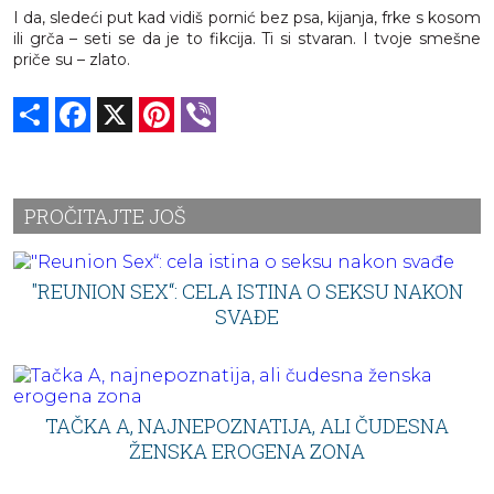
I da, sledeći put kad vidiš pornić bez psa, kijanja, frke s kosom
ili grča – seti se da je to fikcija. Ti si stvaran. I tvoje smešne
priče su – zlato.
Share
Facebook
X
Pinterest
Viber
PROČITAJTE JOŠ
"REUNION SEX“: CELA ISTINA O SEKSU NAKON
SVAĐE
TAČKA A, NAJNEPOZNATIJA, ALI ČUDESNA
ŽENSKA EROGENA ZONA