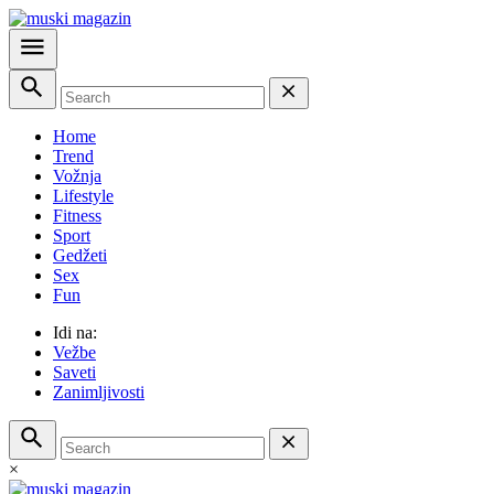
Home
Trend
Vožnja
Lifestyle
Fitness
Sport
Gedžeti
Sex
Fun
Idi na:
Vežbe
Saveti
Zanimljivosti
×