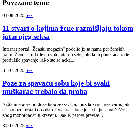
Povezane teme
03.08.2026
Sex
11 stvari o kojima žene razmišljaju tokom
jutarnjeg seksa
Internet portal "Ženski magazin" podelio je sa nama par ženskih
trajni. Žene su otkrile da vole jutarnji seks, ali da bi ponekada rađe
produžile spavanje. Ako ste se neka...
31.07.2026
Sex
Poze za spavaću sobu koje bi svaki
muškarac trebalo da proba
Ništa nije gore od dosadnog seksa. Da, možda zvuči nestvarno, ali
seks može postati dosadan. Ovakve situacije javljaju se najčešće
zbog monotonosti u krevetu. Dakle, parovi previše...
30.07.2026
Sex