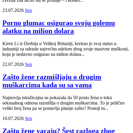
zvezda zna tačno šta se prodaje – i koliko...
23.07.2026
Sex
Porno glumac osigurao svoju golemu
alatku na milion dolara
Kiren Li iz Derbija u Velikoj Britaniji, kreirao je svoj status u
industriji za odrasle najvećim udelom zbog svoje masivne muškosti,
koju je nedavno osigurao na milion dolara...
22.07.2026
Sex
Zašto žene razmišljaju o drugim
muškarcima kada su sa vama
Najnovija istraživajna su pokazala da 50 posto žena u toku
seksualnog odnosa razmišlja o drugim muškarcima. To je prilično
veliki broj žena pa se postavlja pitanje zašto? Postoji m...
10.07.2026
Sex
Zašto žene varaju? Šest razloga zbog