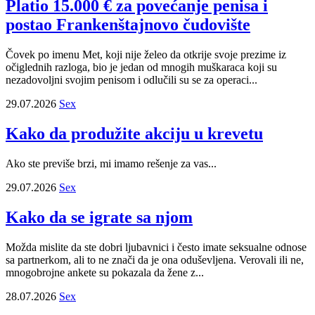
Platio 15.000 € za povećanje penisa i
postao Frankenštajnovo čudovište
Čovek po imenu Met, koji nije želeo da otkrije svoje prezime iz
očiglednih razloga, bio je jedan od mnogih muškaraca koji su
nezadovoljni svojim penisom i odlučili su se za operaci...
29.07.2026
Sex
Kako da produžite akciju u krevetu
Ako ste previše brzi, mi imamo rešenje za vas...
29.07.2026
Sex
Kako da se igrate sa njom
Možda mislite da ste dobri ljubavnici i često imate seksualne odnose
sa partnerkom, ali to ne znači da je ona oduševljena. Verovali ili ne,
mnogobrojne ankete su pokazala da žene z...
28.07.2026
Sex