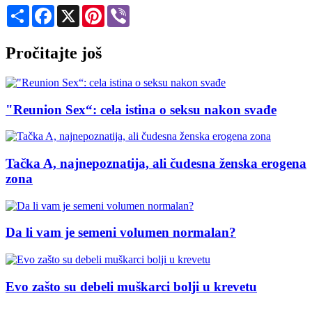
Share
Facebook
X
Pinterest
Viber
Pročitajte još
"Reunion Sex“: cela istina o seksu nakon svađe
Tačka A, najnepoznatija, ali čudesna ženska erogena
zona
Da li vam je semeni volumen normalan?
Evo zašto su debeli muškarci bolji u krevetu