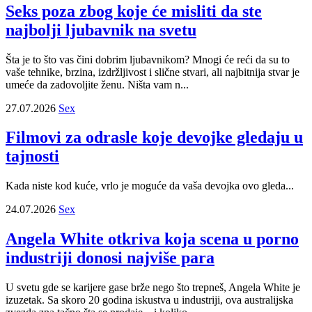
Seks poza zbog koje će misliti da ste
najbolji ljubavnik na svetu
Šta je to što vas čini dobrim ljubavnikom? Mnogi će reći da su to
vaše tehnike, brzina, izdržljivost i slične stvari, ali najbitnija stvar je
umeće da zadovoljite ženu. Ništa vam n...
27.07.2026
Sex
Filmovi za odrasle koje devojke gledaju u
tajnosti
Kada niste kod kuće, vrlo je moguće da vaša devojka ovo gleda...
24.07.2026
Sex
Angela White otkriva koja scena u porno
industriji donosi najviše para
U svetu gde se karijere gase brže nego što trepneš, Angela White je
izuzetak. Sa skoro 20 godina iskustva u industriji, ova australijska