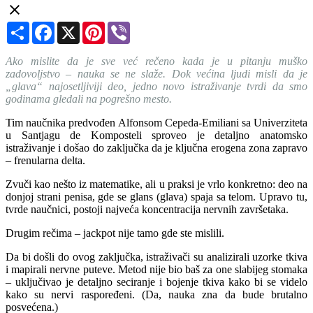
Share
Facebook
X
Pinterest
Viber
Ako mislite da je sve već rečeno kada je u pitanju muško
zadovoljstvo – nauka se ne slaže. Dok većina ljudi misli da je
„glava“ najosetljiviji deo, jedno novo istraživanje tvrdi da smo
godinama gledali na pogrešno mesto.
Tim naučnika predvođen Alfonsom Cepeda-Emiliani sa Univerziteta
u Santjagu de Komposteli sproveo je detaljno anatomsko
istraživanje i došao do zaključka da je ključna erogena zona zapravo
– frenularna delta.
Zvuči kao nešto iz matematike, ali u praksi je vrlo konkretno: deo na
donjoj strani penisa, gde se glans (glava) spaja sa telom. Upravo tu,
tvrde naučnici, postoji najveća koncentracija nervnih završetaka.
Drugim rečima – jackpot nije tamo gde ste mislili.
Da bi došli do ovog zaključka, istraživači su analizirali uzorke tkiva
i mapirali nervne puteve. Metod nije bio baš za one slabijeg stomaka
– uključivao je detaljno seciranje i bojenje tkiva kako bi se videlo
kako su nervi raspoređeni. (Da, nauka zna da bude brutalno
posvećena.)