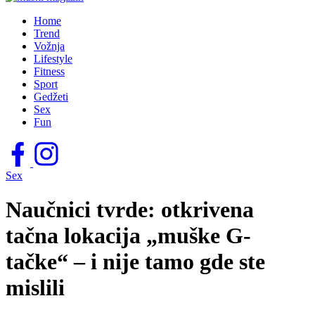
Home
Trend
Vožnja
Lifestyle
Fitness
Sport
Gedžeti
Sex
Fun
Sex
Naučnici tvrde: otkrivena
tačna lokacija „muške G-
tačke“ – i nije tamo gde ste
mislili