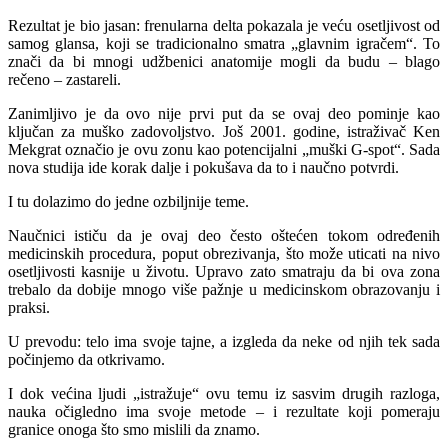
Rezultat je bio jasan: frenularna delta pokazala je veću osetljivost od
samog glansa, koji se tradicionalno smatra „glavnim igračem“. To
znači da bi mnogi udžbenici anatomije mogli da budu – blago
rečeno – zastareli.
Zanimljivo je da ovo nije prvi put da se ovaj deo pominje kao
ključan za muško zadovoljstvo. Još 2001. godine, istraživač Ken
Mekgrat označio je ovu zonu kao potencijalni „muški G-spot“. Sada
nova studija ide korak dalje i pokušava da to i naučno potvrdi.
I tu dolazimo do jedne ozbiljnije teme.
Naučnici ističu da je ovaj deo često oštećen tokom određenih
medicinskih procedura, poput obrezivanja, što može uticati na nivo
osetljivosti kasnije u životu. Upravo zato smatraju da bi ova zona
trebalo da dobije mnogo više pažnje u medicinskom obrazovanju i
praksi.
U prevodu: telo ima svoje tajne, a izgleda da neke od njih tek sada
počinjemo da otkrivamo.
I dok većina ljudi „istražuje“ ovu temu iz sasvim drugih razloga,
nauka očigledno ima svoje metode – i rezultate koji pomeraju
granice onoga što smo mislili da znamo.