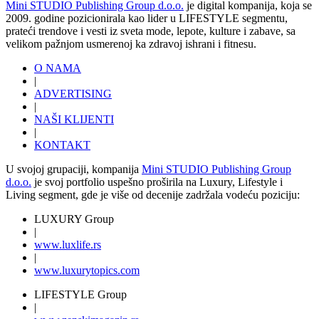
Mini STUDIO Publishing Group d.o.o.
je digital kompanija, koja se
2009. godine pozicionirala kao lider u LIFESTYLE segmentu,
prateći trendove i vesti iz sveta mode, lepote, kulture i zabave, sa
velikom pažnjom usmerenoj ka zdravoj ishrani i fitnesu.
O NAMA
|
ADVERTISING
|
NAŠI KLIJENTI
|
KONTAKT
U svojoj grupaciji, kompanija
Mini STUDIO Publishing Group
d.o.o.
je svoj portfolio uspešno proširila na Luxury, Lifestyle i
Living segment, gde je više od decenije zadržala vodeću poziciju:
LUXURY Group
|
www.
luxlife
.rs
|
www.
luxurytopics
.com
LIFESTYLE Group
|