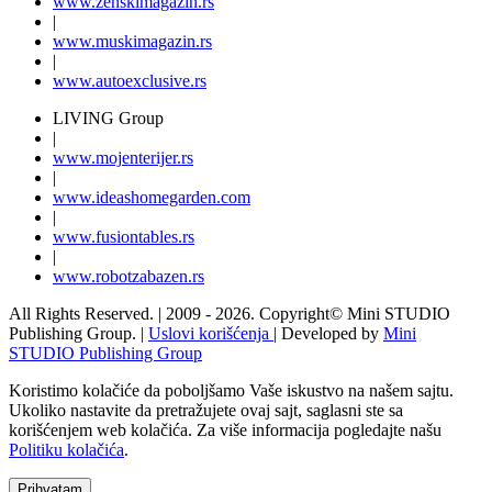
www.
zenski
magazin.rs
|
www.
muski
magazin.rs
|
www.
auto
exclusive.rs
LIVING Group
|
www.
moj
enterijer.rs
|
www.
ideas
homegarden.com
|
www.
fusiontables
.rs
|
www.
robotzabazen
.rs
All Rights Reserved.
| 2009 - 2026.
Copyright©
Mini STUDIO
Publishing Group. |
Uslovi korišćenja
| Developed by
Mini
STUDIO Publishing Group
Koristimo kolačiće da poboljšamo Vaše iskustvo na našem sajtu.
Ukoliko nastavite da pretražujete ovaj sajt, saglasni ste sa
korišćenjem web kolačića. Za više informacija pogledajte našu
Politiku kolačića
.
Prihvatam