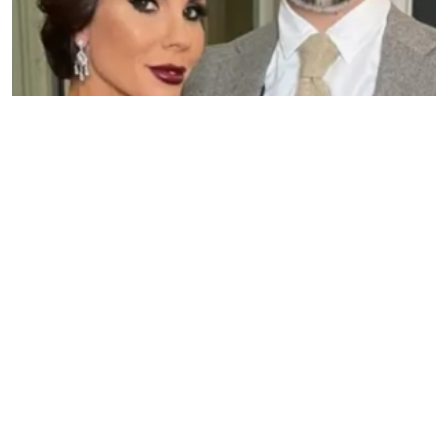
23.07.2026
Sex
Porno glumac osigurao svoju golemu alatku na
milion dolara
Kiren Li iz Derbija u Velikoj Britaniji, kreirao je svoj status u
industriji za odrasle najvećim udelom zbog svoje masivne
muškosti, koju je nedavno osigurao na milion dolara...