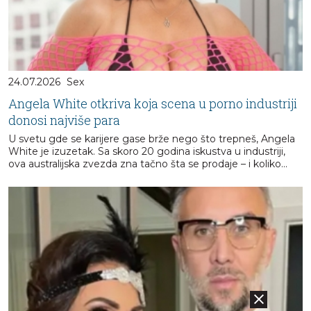
24.07.2026
Sex
Angela White otkriva koja scena u porno industriji
donosi najviše para
U svetu gde se karijere gase brže nego što trepneš, Angela
White je izuzetak. Sa skoro 20 godina iskustva u industriji,
ova australijska zvezda zna tačno šta se prodaje – i koliko...