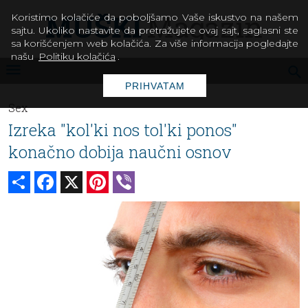
Koristimo kolačiće da poboljšamo Vaše iskustvo na našem
sajtu. Ukoliko nastavite da pretražujete ovaj sajt, saglasni ste
sa korišćenjem web kolačića. Za više informacija pogledajte
našu
Politiku kolačića
.
PRIHVATAM
Sex
Izreka "kol'ki nos tol'ki ponos"
konačno dobija naučni osnov
Share
Facebook
X
Pinterest
Viber