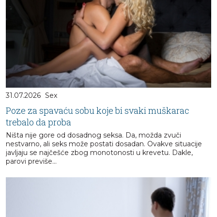
31.07.2026
Sex
Poze za spavaću sobu koje bi svaki muškarac
trebalo da proba
Ništa nije gore od dosadnog seksa. Da, možda zvuči
nestvarno, ali seks može postati dosadan. Ovakve situacije
javljaju se najčešće zbog monotonosti u krevetu. Dakle,
parovi previše...