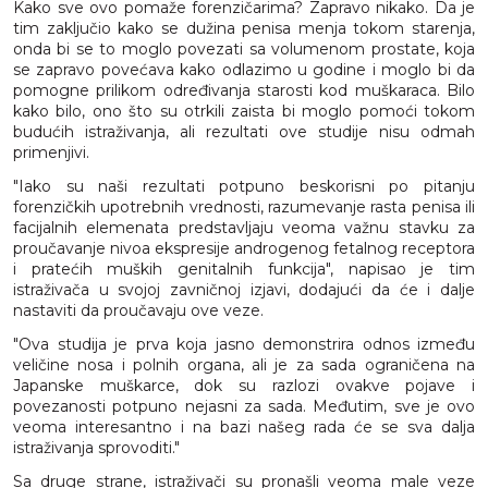
Kako sve ovo pomaže forenzičarima? Zapravo nikako. Da je
tim zaključio kako se dužina penisa menja tokom starenja,
onda bi se to moglo povezati sa volumenom prostate, koja
se zapravo povećava kako odlazimo u godine i moglo bi da
pomogne prilikom određivanja starosti kod muškaraca. Bilo
kako bilo, ono što su otrkili zaista bi moglo pomoći tokom
budućih istraživanja, ali rezultati ove studije nisu odmah
primenjivi.
"Iako su naši rezultati potpuno beskorisni po pitanju
forenzičkih upotrebnih vrednosti, razumevanje rasta penisa ili
facijalnih elemenata predstavljaju veoma važnu stavku za
proučavanje nivoa ekspresije androgenog fetalnog receptora
i pratećih muških genitalnih funkcija", napisao je tim
istraživača u svojoj zavničnoj izjavi, dodajući da će i dalje
nastaviti da proučavaju ove veze.
"Ova studija je prva koja jasno demonstrira odnos između
veličine nosa i polnih organa, ali je za sada ograničena na
Japanske muškarce, dok su razlozi ovakve pojave i
povezanosti potpuno nejasni za sada. Međutim, sve je ovo
veoma interesantno i na bazi našeg rada će se sva dalja
istraživanja sprovoditi."
Sa druge strane, istraživači su pronašli veoma male veze