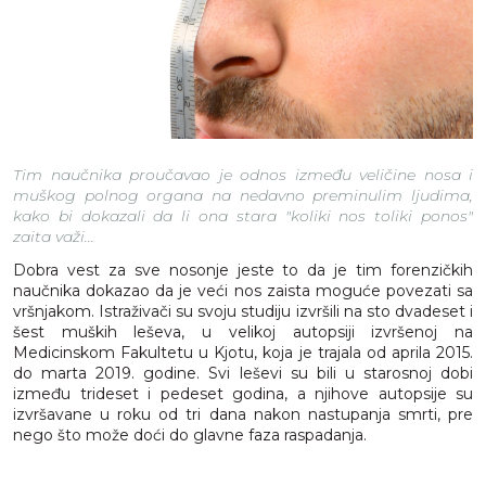
Tim naučnika proučavao je odnos između veličine nosa i
muškog polnog organa na nedavno preminulim ljudima,
kako bi dokazali da li ona stara "koliki nos toliki ponos"
zaita važi...
Dobra vest za sve nosonje jeste to da je tim forenzičkih
naučnika dokazao da je veći nos zaista moguće povezati sa
vršnjakom. Istraživači su svoju studiju izvršili na sto dvadeset i
šest muških leševa, u velikoj autopsiji izvršenoj na
Medicinskom Fakultetu u Kjotu, koja je trajala od aprila 2015.
do marta 2019. godine. Svi leševi su bili u starosnoj dobi
između trideset i pedeset godina, a njihove autopsije su
izvršavane u roku od tri dana nakon nastupanja smrti, pre
nego što može doći do glavne faza raspadanja.