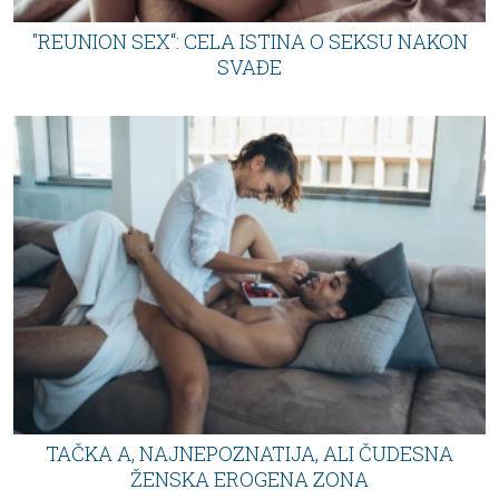
"REUNION SEX“: CELA ISTINA O SEKSU NAKON
SVAĐE
TAČKA A, NAJNEPOZNATIJA, ALI ČUDESNA
ŽENSKA EROGENA ZONA