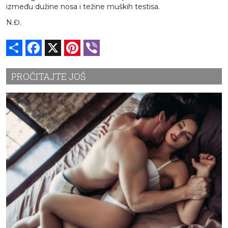
između dužine nosa i težine muških testisa.
N.Đ.
Share
Facebook
X
Pinterest
Viber
PROČITAJTE JOŠ