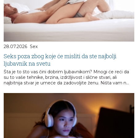
28.07.2026
Sex
Seks poza zbog koje će misliti da ste najbolji
ljubavnik na svetu
Šta je to što vas čini dobrim ljubavnikom? Mnogi će reći da
su to vaše tehnike, brzina, izdržljivost i slične stvari, ali
najbitnija stvar je umeće da zadovoljite ženu. Ništa vam n...