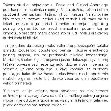
Tokom studije, objavljene u Basic and Clinical Andrology
publikaciji, tim naučnika merio je širinu, dužinu, težinu i obim
opuštenih penisa, kao i težinju njihovih testisa. Naravno, nije
bilo moguće izazvati erekciju kod mrtvih ljudi, tako da su
lekari umesto toga koristili tehnike merenja istegnutog
polnog organa, što se izvodi manualnim putam, koji je
omogućio precizne mere onoga što bi ljudi imali u erektivnoj
dužini kada bi bili živi.
Tim je otkrio da postoji maksimalni broj povezujućih tačaka
između izduženog opuštenog penisa i dužine erektivnog
polnog organa, što ne predstavlja nikakvo iznenađenje.
Međutim, šablon koji se pojavio i jasno dokazuje najveći broj
tačaka povezanosti jeste između dužine nosa i penisa u
"erekciji". Veličina nosa nije u jakoj korelaciji sa dužinom
penisa, jer kako timovi navode, elastičnost malih, opuštenih
muških organa, može biti daleko veća od onih opuštenih
velikih primeraka.
"Činjenica da je veličina nosa povezana sa razvučenom
dužinom penisa, naglašava da dužina muškog polnog organa
moda i nije odlučena godinama, visinom ili težinom tela, već
je već određena pre samog rođenja."