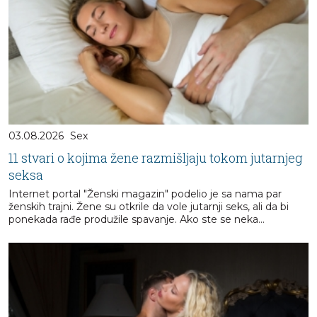
03.08.2026
Sex
11 stvari o kojima žene razmišljaju tokom jutarnjeg
seksa
Internet portal "Ženski magazin" podelio je sa nama par
ženskih trajni. Žene su otkrile da vole jutarnji seks, ali da bi
ponekada rađe produžile spavanje. Ako ste se neka...