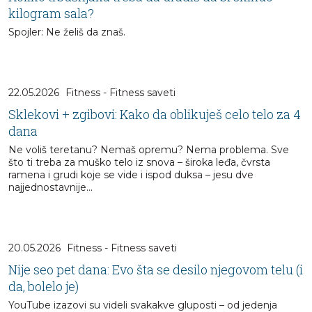
kilogram sala?
Spojler: Ne želiš da znaš.
22.05.2026
Fitness - Fitness saveti
Sklekovi + zgibovi: Kako da oblikuješ celo telo za 4
dana
Ne voliš teretanu? Nemaš opremu? Nema problema. Sve
što ti treba za muško telo iz snova – široka leđa, čvrsta
ramena i grudi koje se vide i ispod duksa – jesu dve
najjednostavnije...
20.05.2026
Fitness - Fitness saveti
Nije seo pet dana: Evo šta se desilo njegovom telu (i
da, bolelo je)
YouTube izazovi su videli svakakve gluposti – od jedenja