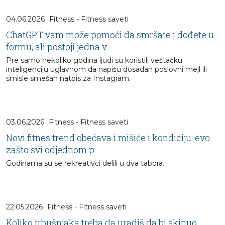
04.06.2026
Fitness - Fitness saveti
ChatGPT vam može pomoći da smršate i dođete u
formu, ali postoji jedna v...
Pre samo nekoliko godina ljudi su koristili veštačku
inteligenciju uglavnom da napišu dosadan poslovni mejl ili
smisle smešan natpis za Instagram.
03.06.2026
Fitness - Fitness saveti
Novi fitnes trend obećava i mišiće i kondiciju: evo
zašto svi odjednom p...
Godinama su se rekreativci delili u dva tabora.
22.05.2026
Fitness - Fitness saveti
Koliko trbušnjaka treba da uradiš da bi skinuo