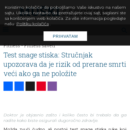
Koristimo kolačiće da poboljšamo Vaše iskustvo na našem
sajtu. Ukoliko nastavite da pretražujete ovaj sajt, saglasni ste
sa korišćenjem web kolačića. Za više informacija pogledajte
našu
Politiku kolačića
.
PRIHVATAM
Fitness -
Fitness saveti
Test snage stiska: Stručnjak
upozorava da je rizik od prerane smrti
veći ako ga ne položite
Share
Facebook
X
Pinterest
Viber
Doktor je objasnio zašto i koliko često bi trebalo da ga
radite kako biste osigurali dugoročno zdravlje.
Možda zvuči čudno, ali postoji test snage stiska ruke koji