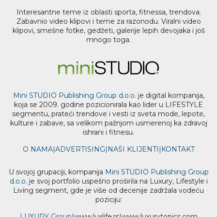
Interesantne teme iz oblasti sporta, fitnessa, trendova.
Zabavnio video klipovi i teme za razonodu. Viralni video
klipovi, smešne fotke, gedžeti, galerije lepih devojaka i još
mnogo toga.
Mini STUDIO Publishing Group d.o.o.
je digital kompanija,
koja se 2009. godine pozicionirala kao lider u LIFESTYLE
segmentu, prateći trendove i vesti iz sveta mode, lepote,
kulture i zabave, sa velikom pažnjom usmerenoj ka zdravoj
ishrani i fitnesu.
O NAMA
|
ADVERTISING
|
NAŠI KLIJENTI
|
KONTAKT
U svojoj grupaciji, kompanija
Mini STUDIO Publishing Group
d.o.o.
je svoj portfolio uspešno proširila na Luxury, Lifestyle i
Living segment, gde je više od decenije zadržala vodeću
poziciju:
LUXURY Group
|
www.
luxlife
.rs
|
www.
luxurytopics
.com