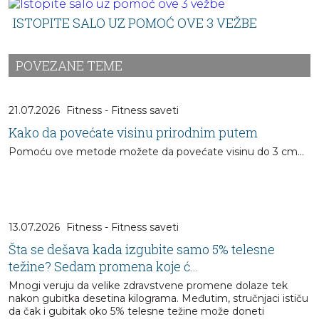
ISTOPITE SALO UZ POMOĆ OVE 3 VEŽBE
POVEZANE TEME
21.07.2026
Fitness - Fitness saveti
Kako da povećate visinu prirodnim putem
Pomoću ove metode možete da povećate visinu do 3 cm...
13.07.2026
Fitness - Fitness saveti
Šta se dešava kada izgubite samo 5% telesne
težine? Sedam promena koje ć...
Mnogi veruju da velike zdravstvene promene dolaze tek
nakon gubitka desetina kilograma. Međutim, stručnjaci ističu
da čak i gubitak oko 5% telesne težine može doneti