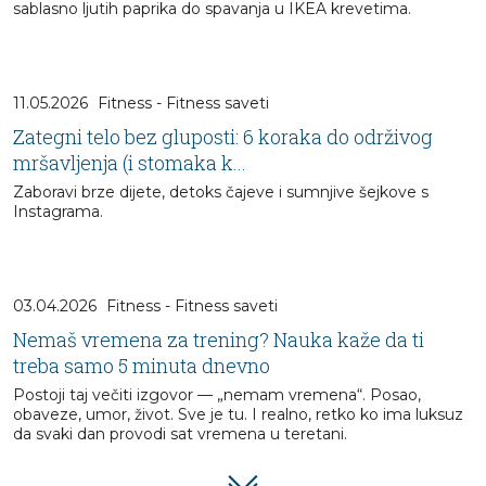
sablasno ljutih paprika do spavanja u IKEA krevetima.
11.05.2026
Fitness - Fitness saveti
Zategni telo bez gluposti: 6 koraka do održivog
mršavljenja (i stomaka k...
Zaboravi brze dijete, detoks čajeve i sumnjive šejkove s
Instagrama.
03.04.2026
Fitness - Fitness saveti
Nemaš vremena za trening? Nauka kaže da ti
treba samo 5 minuta dnevno
Postoji taj večiti izgovor — „nemam vremena“. Posao,
obaveze, umor, život. Sve je tu. I realno, retko ko ima luksuz
da svaki dan provodi sat vremena u teretani.