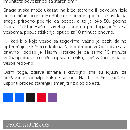
imuniteta povezanog sa starenjem.“
Snaga stiska može ukazati na brže starenje ili povećan rizik
od hroničnih bolesti. Međutim, ne brinite - postoji uzrast kada
snaga prirodno počinje da opada, a to je oko 50. godine
života. Doktor Hašmi savetuje ljude da pre toga počnu sa
vežbama, poput stiskanja loptice za 10 minuta dnevno.
„I kod bilo koje vežbe sa tegovima, važno je paziti da ne
opterećujete kičmu ili kolena. Nije potrebno vežbati dva sata
dnevno“, dodao je Hašmi. Istakao je da samo 10 minuta
vežbanja dnevno može napraviti razliku, a još važnije je da se
vežba redovno.
Osim toga, zdrava ishrana i dovoljno sna su ključni za
održavanje zdravlja kako starimo. Na taj način, možete
usporiti proces starenja i smanjiti rizik od bolesti.
Share
Facebook
X
Pinterest
Viber
PROČITAJTE JOŠ