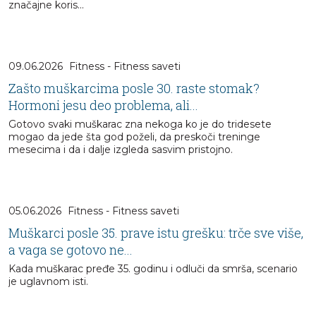
značajne koris...
09.06.2026
Fitness - Fitness saveti
Zašto muškarcima posle 30. raste stomak?
Hormoni jesu deo problema, ali...
Gotovo svaki muškarac zna nekoga ko je do tridesete
mogao da jede šta god poželi, da preskoči treninge
mesecima i da i dalje izgleda sasvim pristojno.
05.06.2026
Fitness - Fitness saveti
Muškarci posle 35. prave istu grešku: trče sve više,
a vaga se gotovo ne...
Kada muškarac pređe 35. godinu i odluči da smrša, scenario
je uglavnom isti.