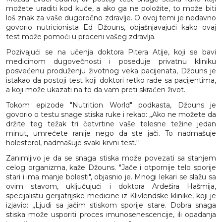
možete uraditi kod kuće, a ako ga ne položite, to može biti
loš znak za vaše dugoročno zdravlje. O ovoj temi je nedavno
govorio nutricionista Ed Džouns, objašnjavajući kako ovaj
test može pomoći u proceni vašeg zdravlja.
Pozivajući se na učenja doktora Pitera Atije, koji se bavi
medicinom dugovečnosti i poseduje privatnu kliniku
posvećenu produženju životnog veka pacijenata, Džouns je
istakao da postoji test koji doktori retko rade sa pacijentima,
a koji može ukazati na to da vam preti skraćen život.
Tokom epizode "Nutrition World" podkasta, Džouns je
govorio o testu snage stiska ruke i rekao: „Ako ne možete da
držite teg težak tri četvrtine vaše telesne težine jedan
minut, umrećete ranije nego da ste jači. To nadmašuje
holesterol, nadmašuje svaki krvni test.“
Zanimljivo je da se snaga stiska može povezati sa stanjem
celog organizma, kaže Džouns. "Jače i otpornije telo sporije
stari i ima manje bolesti", objasnio je. Mnogi lekari se slažu sa
ovim stavom, uključujući i doktora Ardešira Hašmija,
specijalistu gerijatrijske medicine iz Klivlendske klinike, koji je
izjavio: „Ljudi sa jačim stiskom sporije stare. Dobra snaga
stiska može usporiti proces imunosenescencije, ili opadanja