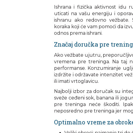
Ishrana i fizička aktivnost id
uticati na vašu energiju i opora
ishranu ako redovno vežbate. S
koraka koji će vam pomoći da izv
odnos prema ishrani.
Značaj doručka pre trenin
Ako vežbate ujutru, preporučljivo
vremena pre treninga. Na taj n
performanse. Konzumiranje uglj
izdržite i održavate intenzitet v
ili imati vrtoglavicu.
Najbolji izbor za doručak su integ
sveže ceđeni sok, banana ili jogu
pre treninga neće škoditi. Ipak
neposredno pre treninga jer mog
Optimalno vreme za obroke
Veliki obroci: najmanje tri do 