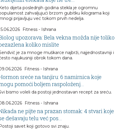
Keto dijeta poslednjih godina stekla je ogromnu
popularnost zahvaljujući brzom gubitku kilograma koji
mnogi prijavljuju već tokom prvih nedelja.
15.06.2026
Fitness - Ishrana
Biolog upozorava: Bela vekna možda nije toliko
bezazlena koliko mislite
Sendvič je za mnoge muškarce najbrži, najjednostavniji i
često najukusniji obrok tokom dana.
09.06.2026
Fitness - Ishrana
Hormon sreće na tanjiru: 6 namirnica koje
mogu pomoći boljem raspoloženj...
Svi bismo voleli da postoji jednostavan recept za sreću.
08.06.2026
Fitness - Ishrana
Nikada ne pijte na prazan stomak: 4 stvari koje
se dešavaju telu već pos...
Postoji savet koji gotovo svi znaju.