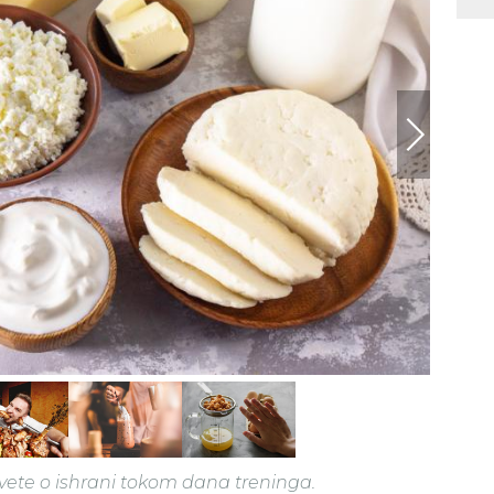
vete o ishrani tokom dana treninga.