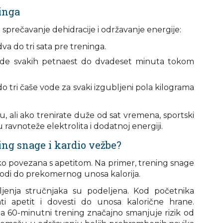
ninga
 sprečavanje dehidracije i održavanje energije:
va do tri sata pre treninga.
ode svakih petnaest do dvadeset minuta tokom
 tri čaše vode za svaki izgubljeni pola kilograma
iju, ali ako trenirate duže od sat vremena, sportski
avnoteže elektrolita i dodatnoj energiji.
ing snage i kardio vežbe?
ako povezana s apetitom. Na primer, trening snage
dovodi do prekomernog unosa kalorija.
šljenja stručnjaka su podeljena. Kod početnika
i apetit i dovesti do unosa kalorične hrane.
a 60-minutni trening značajno smanjuje rizik od