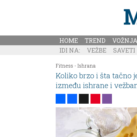
HOME
TREND
VOŽNJ
IDI NA:
VEŽBE
SAVETI
Fitness -
Ishrana
Koliko brzo i šta tačno j
između ishrane i vežba
Share
Facebook
X
Pinterest
Viber