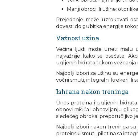
Manji obroci ili užine: otprili
Prejedanje može uzrokovati ose
dovesti do gubitka energije toko
Važnost užina
Većina ljudi može uneti malu u
najvažnije kako se osećate. Ak
ugljenih hidrata tokom vežbanja m
Najbolji izbori za užinu su energe
voćni smuti, integralni krekeri ili 
Ishrana nakon treninga
Unos proteina i ugljenih hidra
obnovi mišića i obnavljanju gliko
sledećeg obroka, preporučljivo je
Najbolji izbori nakon treninga su 
proteinski smuti, piletina sa int