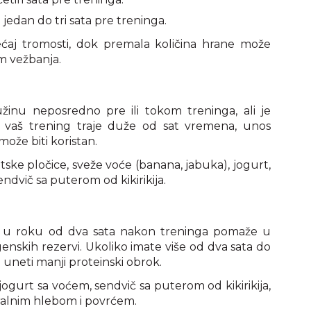
ke jedan do tri sata pre treninga.
ćaj tromosti, dok premala količina hrane može
m vežbanja.
žinu neposredno pre ili tokom treninga, ali je
o vaš trening traje duže od sat vremena, unos
ože biti koristan.
tske pločice, sveže voće (banana, jabuka), jogurt,
sendvič sa puterom od kikirikija.
ta u roku od dva sata nakon treninga pomaže u
genskih rezervi. Ukoliko imate više od dva sata do
 uneti manji proteinski obrok.
jogurt sa voćem, sendvič sa puterom od kikirikija,
egralnim hlebom i povrćem.