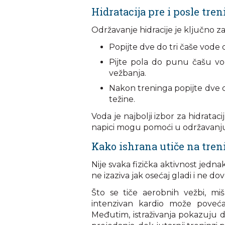
Hidratacija pre i posle tre
Održavanje hidracije je ključno za
Popijte dve do tri čaše vode d
Pijte pola do punu čašu v
vežbanja.
Nakon treninga popijte dve do
težine.
Voda je najbolji izbor za hidratac
napici mogu pomoći u održavanju r
Kako ishrana utiče na tren
Nije svaka fizička aktivnost jedn
ne izaziva jak osećaj gladi i ne 
Što se tiče aerobnih vežbi, mi
intenzivan kardio može povećat
Međutim, istraživanja pokazuju d