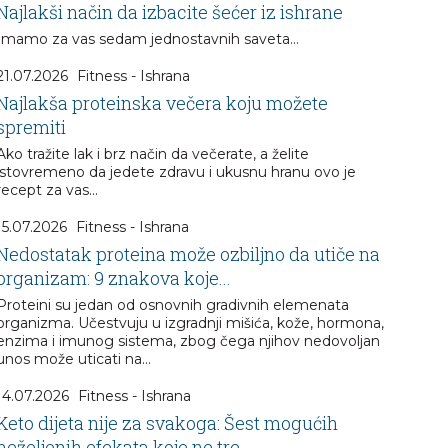
Najlakši način da izbacite šećer iz ishrane
Imamo za vas sedam jednostavnih saveta...
21.07.2026
Fitness - Ishrana
Najlakša proteinska večera koju možete
spremiti
Ako tražite lak i brz način da večerate, a želite
istovremeno da jedete zdravu i ukusnu hranu ovo je
recept za vas...
15.07.2026
Fitness - Ishrana
Nedostatak proteina može ozbiljno da utiče na
organizam: 9 znakova koje...
Proteini su jedan od osnovnih gradivnih elemenata
organizma. Učestvuju u izgradnji mišića, kože, hormona,
enzima i imunog sistema, zbog čega njihov nedovoljan
unos može uticati na...
14.07.2026
Fitness - Ishrana
Keto dijeta nije za svakoga: Šest mogućih
neželjenih efekata koje ne tre...