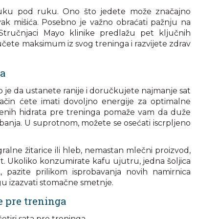
u ruku pod ruku. Ono što jedete može značajno
vak mišića. Posebno je važno obraćati pažnju na
tručnjaci Mayo klinike predlažu pet ključnih
učete maksimum iz svog treninga i razvijete zdrav
ga
 je da ustanete ranije i doručkujete najmanje sat
ačin ćete imati dovoljno energije za optimalne
enih hidrata pre treninga pomaže vam da duže
ežbanja. U suprotnom, možete se osećati iscrpljeno
ralne žitarice ili hleb, nemastan mlečni proizvod,
rt. Ukoliko konzumirate kafu ujutru, jedna šoljica
, pazite prilikom isprobavanja novih namirnica
u izazvati stomačne smetnje.
 pre treninga
četiri sata pre treninga.