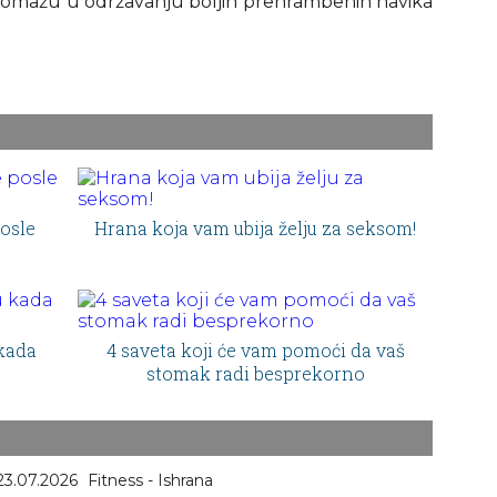
i pomažu u održavanju boljih prehrambenih navika
posle
Hrana koja vam ubija želju za seksom!
 kada
4 saveta koji će vam pomoći da vaš
stomak radi besprekorno
23.07.2026
Fitness - Ishrana