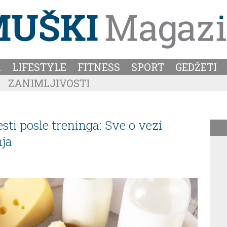
A
LIFESTYLE
FITNESS
SPORT
GEDŽETI
ZANIMLJIVOSTI
esti posle treninga: Sve o vezi
nja