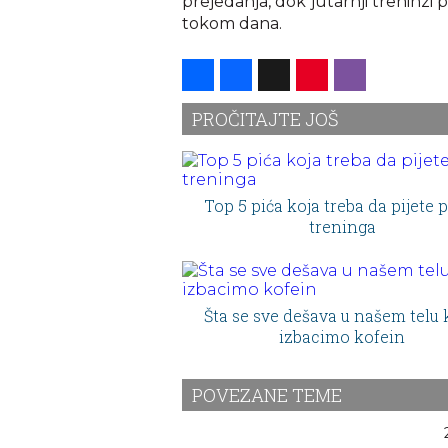
prejedanja, dok jutarnji treninz
tokom dana.
Share
Facebook
X
Pinterest
Viber
PROČITAJTE JOŠ
Top 5 pića koja treba da pijete 
treninga
Šta se sve dešava u našem telu
izbacimo kofein
POVEZANE TEME