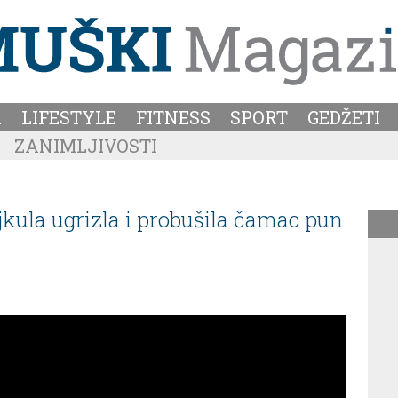
A
LIFESTYLE
FITNESS
SPORT
GEDŽETI
ZANIMLJIVOSTI
jkula ugrizla i probušila čamac pun