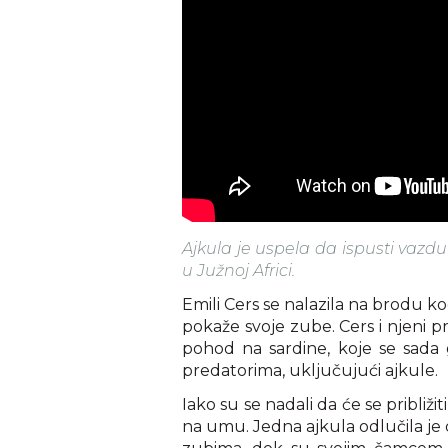
Ajkula je uspela da ispusti va
u Južnoj Africi.
Emili Cers se nalazila na brodu kod
pokaže svoje zube. Cers i njeni pri
pohod na sardine, koje se sada
predatorima, uključujući ajkule.
Iako su se nadali da će se približit
na umu. Jedna ajkula odlučila je d