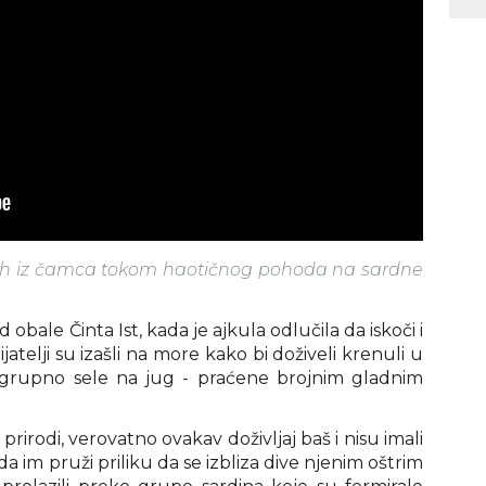
zduh iz čamca tokom haotičnog pohoda na sardne
 obale Činta Ist, kada je ajkula odlučila da iskoči i
jatelji su izašli na more kako bi doživeli krenuli u
 grupno sele na jug - praćene brojnim gladnim
i prirodi, verovatno ovakav doživljaj baš i nisu imali
a im pruži priliku da se izbliza dive njenim oštrim