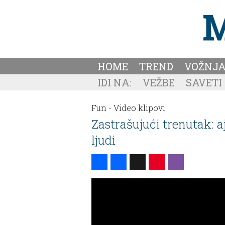
HOME
TREND
VOŽNJ
IDI NA:
VEŽBE
SAVETI
Fun -
Video klipovi
Zastrašujući trenutak: a
ljudi
Share
Facebook
X
Pinterest
Viber