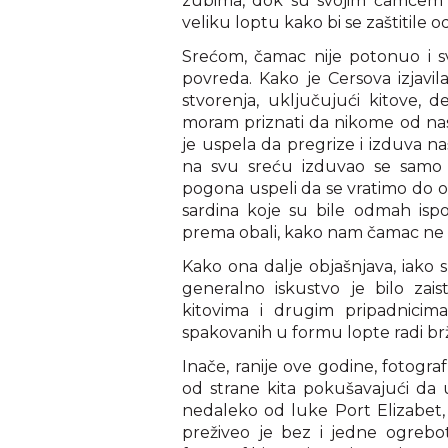
zubima, dok su svojim čamcem p
veliku loptu kako bi se zaštitile
Srećom, čamac nije potonuo i sv
povreda. Kako je Cersova izjavil
stvorenja, uključujući kitove, d
moram priznati da nikome od nas n
je uspela da pregrize i izduva na
na svu sreću izduvao se sam
pogona uspeli da se vratimo do oba
sardina koje su bile odmah is
prema obali, kako nam čamac ne 
Kako ona dalje objašnjava, iako 
generalno iskustvo je bilo zais
kitovima i drugim pripadnicima
spakovanih u formu lopte radi br
Inače, ranije ove godine, fotograf
od strane kita pokušavajući da
nedaleko od luke Port Elizabet, 
preživeo je bez i jedne ogrebot