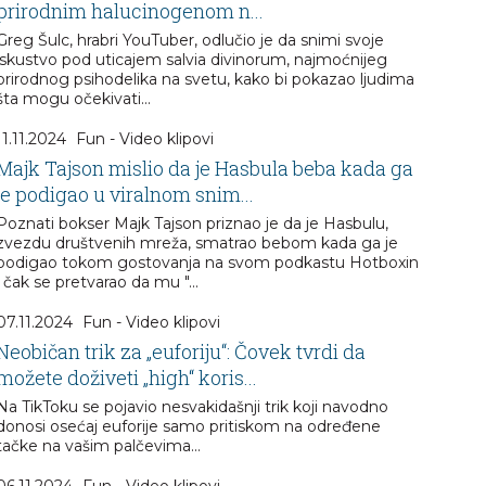
prirodnim halucinogenom n...
Greg Šulc, hrabri YouTuber, odlučio je da snimi svoje
iskustvo pod uticajem salvia divinorum, najmoćnijeg
prirodnog psihodelika na svetu, kako bi pokazao ljudima
šta mogu očekivati...
11.11.2024
Fun - Video klipovi
Majk Tajson mislio da je Hasbula beba kada ga
je podigao u viralnom snim...
Poznati bokser Majk Tajson priznao je da je Hasbulu,
zvezdu društvenih mreža, smatrao bebom kada ga je
podigao tokom gostovanja na svom podkastu Hotboxin
i čak se pretvarao da mu "...
07.11.2024
Fun - Video klipovi
Neobičan trik za „euforiju“: Čovek tvrdi da
možete doživeti „high“ koris...
Na TikToku se pojavio nesvakidašnji trik koji navodno
donosi osećaj euforije samo pritiskom na određene
tačke na vašim palčevima...
06.11.2024
Fun - Video klipovi