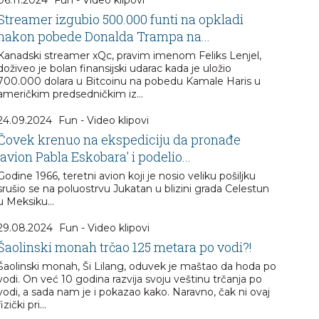
Streamer izgubio 500.000 funti na opkladi
nakon pobede Donalda Trampa na...
Kanadski streamer xQc, pravim imenom Feliks Lenjel,
doživeo je bolan finansijski udarac kada je uložio
700.000 dolara u Bitcoinu na pobedu Kamale Haris u
američkim predsedničkim iz...
24.09.2024
Fun - Video klipovi
Čovek krenuo na ekspediciju da pronađe
'avion Pabla Eskobara' i podelio...
Godine 1966, teretni avion koji je nosio veliku pošiljku
srušio se na poluostrvu Jukatan u blizini grada Celestun
u Meksiku...
29.08.2024
Fun - Video klipovi
Šaolinski monah trčao 125 metara po vodi?!
Šaolinski monah, Ši Lilang, oduvek je maštao da hoda po
vodi. On već 10 godina razvija svoju veštinu trčanja po
vodi, a sada nam je i pokazao kako. Naravno, čak ni ovaj
fizički pri...