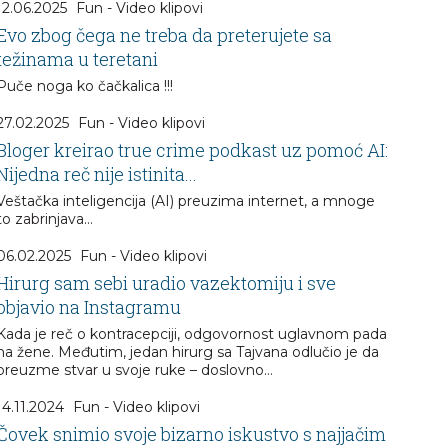
12.06.2025
Fun - Video klipovi
Evo zbog čega ne treba da preterujete sa
težinama u teretani
Puče noga ko čačkalica !!!
27.02.2025
Fun - Video klipovi
Bloger kreirao true crime podkast uz pomoć AI:
Nijedna reč nije istinita...
Veštačka inteligencija (AI) preuzima internet, a mnoge
to zabrinjava…
06.02.2025
Fun - Video klipovi
Hirurg sam sebi uradio vazektomiju i sve
objavio na Instagramu
Kada je reč o kontracepciji, odgovornost uglavnom pada
na žene. Međutim, jedan hirurg sa Tajvana odlučio je da
preuzme stvar u svoje ruke – doslovno…
14.11.2024
Fun - Video klipovi
Čovek snimio svoje bizarno iskustvo s najjačim