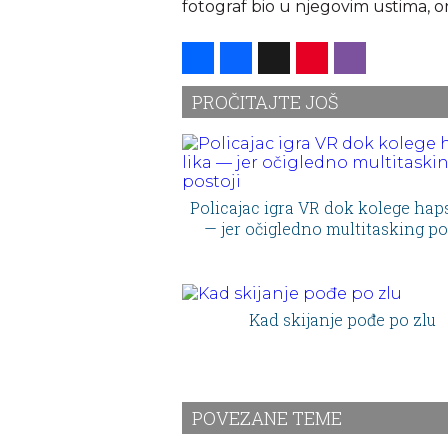
fotograf bio u njegovim ustima, on
Share
Facebook
X
Pinterest
Viber
PROČITAJTE JOŠ
Policajac igra VR dok kolege haps
— jer očigledno multitasking po
Kad skijanje pođe po zlu
POVEZANE TEME