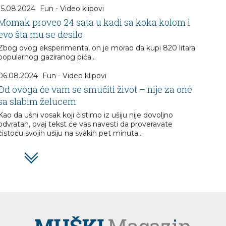
15.08.2024
Fun - Video klipovi
Momak proveo 24 sata u kadi sa koka kolom i
evo šta mu se desilo
Zbog ovog eksperimenta, on je morao da kupi 820 litara
popularnog gaziranog pića...
06.08.2024
Fun - Video klipovi
Od ovoga će vam se smučiti život – nije za one
sa slabim želucem
Kao da ušni vosak koji čistimo iz ušiju nije dovoljno
odvratan, ovaj tekst će vas navesti da proveravate
čistoću svojih ušiju na svakih pet minuta…