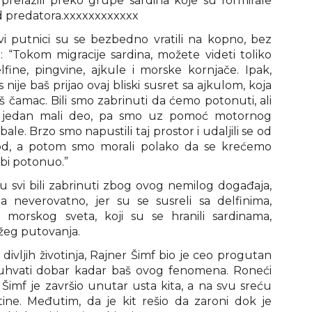
relazili preko grupe sardina koje su formirale
 od predatora.xxxxxxxxxxxx
i putnici su se bezbedno vratili na kopno, bez
a: “Tokom migracije sardina, možete videti toliko
elfine, pingvine, ajkule i morske kornjače. Ipak,
ije baš prijao ovaj bliski susret sa ajkulom, koja
š čamac. Bili smo zabrinuti da ćemo potonuti, ali
o jedan mali deo, pa smo uz pomoć motornog
le. Brzo smo napustili taj prostor i udaljili se od
pod, a potom smo morali polako da se krećemo
bi potonuo.”
su svi bili zabrinuti zbog ovog nemilog događaja,
ta neverovatno, jer su se susreli sa delfinima,
 morskog sveta, koji su se hranili sardinama,
žeg putovanja.
 divljih životinja, Rajner Šimf bio je ceo progutan
 uhvati dobar kadar baš ovog fenomena. Roneći
Šimf je završio unutar usta kita, a na svu sreću
ine. Međutim, da je kit rešio da zaroni dok je