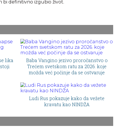
 bi definitivno izgubio život.
e lika
Baba Vangino jezivo proročanstvo o
stoji
Trećem svetskom ratu za 2026. koje
možda već počinje da se ostvaruje
Ludi Rus pokazuje kako da vežete
kravatu kao NINDŽA