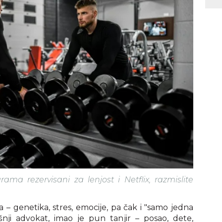
rama rezervisani za lenjost i Netflix, razmislite
a – genetika, stres, emocije, pa čak i "samo jedna
dišnji advokat, imao je pun tanjir – posao, dete,