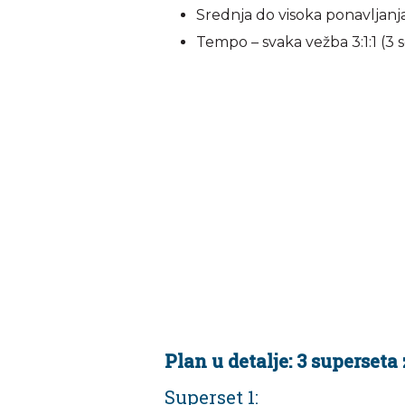
Srednja do visoka ponavljanj
Tempo – svaka vežba 3:1:1 (3 
Plan u detalje: 3 superseta 
Superset 1: