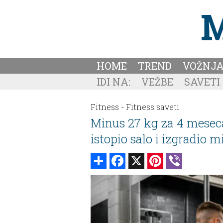
HOME
TREND
VOŽNJ
IDI NA:
VEŽBE
SAVETI
Fitness -
Fitness saveti
Minus 27 kg za 4 meseca
istopio salo i izgradio m
Share
Facebook
X
Pinterest
Viber