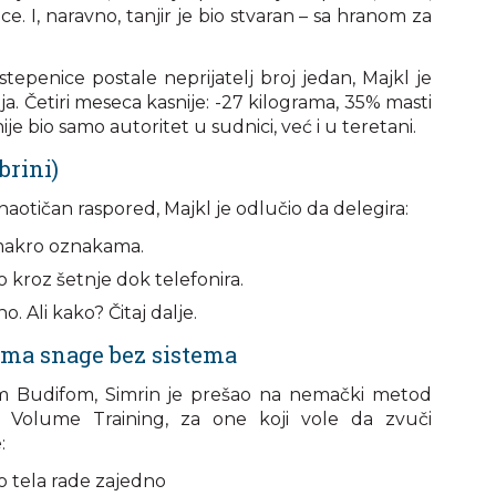
. I, naravno, tanjir je bio stvaran – sa hranom za
tepenice postale neprijatelj broj jedan, Majkl je
. Četiri meseca kasnije: -27 kilograma, 35% masti
je bio samo autoritet u sudnici, već i u teretani.
brini)
otičan raspored, Majkl je odlučio da delegira:
 makro oznakama.
 kroz šetnje dok telefonira.
. Ali kako? Čitaj dalje.
ema snage bez sistema
 Budifom, Simrin je prešao na nemački metod
n Volume Training, za one koji vole da zvuči
:
eo tela rade zajedno