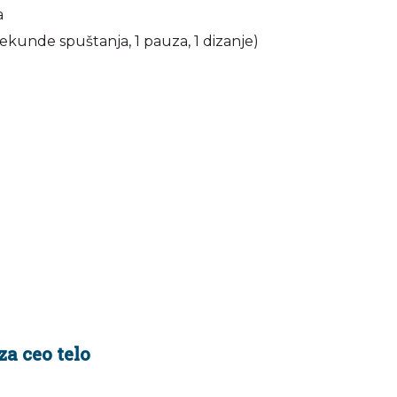
a
sekunde spuštanja, 1 pauza, 1 dizanje)
za ceo telo