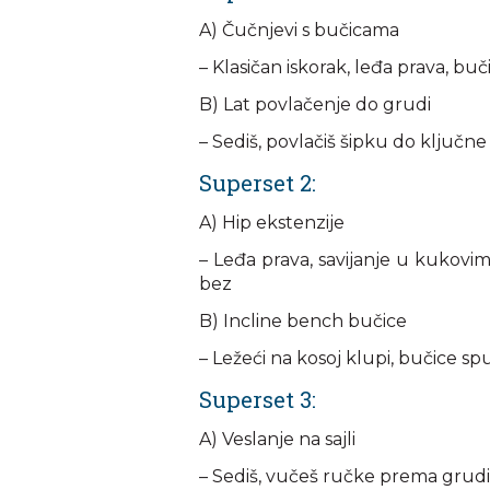
A) Čučnjevi s bučicama
– Klasičan iskorak, leđa prava, bu
B) Lat povlačenje do grudi
– Sediš, povlačiš šipku do ključne
Superset 2:
A) Hip ekstenzije
– Leđa prava, savijanje u kukovim
bez
B) Incline bench bučice
– Ležeći na kosoj klupi, bučice sp
Superset 3:
A) Veslanje na sajli
– Sediš, vučeš ručke prema grudi