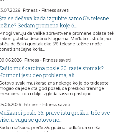
13.07.2026
Fitness - Fitness saveti
Šta se dešava kada izgubite samo 5% telesne
težine? Sedam promena koje ć...
Mnogi veruju da velike zdravstvene promene dolaze tek
nakon gubitka desetina kilograma. Međutim, stručnjaci
ističu da čak i gubitak oko 5% telesne težine može
doneti značajne koris...
09.06.2026
Fitness - Fitness saveti
Zašto muškarcima posle 30. raste stomak?
Hormoni jesu deo problema, ali...
Gotovo svaki muškarac zna nekoga ko je do tridesete
mogao da jede šta god poželi, da preskoči treninge
mesecima i da i dalje izgleda sasvim pristojno.
05.06.2026
Fitness - Fitness saveti
Muškarci posle 35. prave istu grešku: trče sve
više, a vaga se gotovo ne...
Kada muškarac pređe 35. godinu i odluči da smrša,