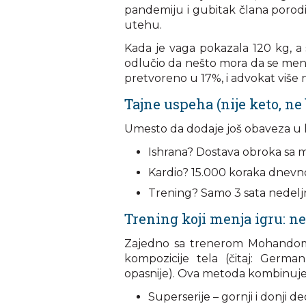
pandemiju i gubitak člana porodice
utehu.
Kada je vaga pokazala 120 kg, a s
odlučio da nešto mora da se menja
pretvoreno u 17%, i advokat više ni
Tajne uspeha (nije keto, ne 
Umesto da dodaje još obaveza u ha
Ishrana? Dostava obroka sa
Kardio? 15.000 koraka dnevno
Trening? Samo 3 sata nedeljno
Trening koji menja igru: n
Zajedno sa trenerom Mohandom
kompozicije tela (čitaj: Germa
opasnije). Ova metoda kombinuje
Superserije – gornji i donji d