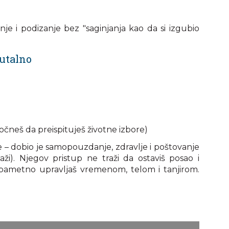
anje i podizanje bez "saginjanja kao da si izgubio
rutalno
očneš da preispituješ životne izbore)
e – dobio je samopouzdanje, zdravlje i poštovanje
ži). Njegov pristup ne traži da ostaviš posao i
 pametno upravljaš vremenom, telom i tanjirom.