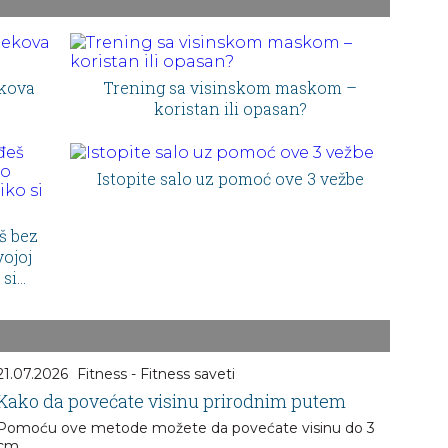
ekova
Trening sa visinskom maskom –
koristan ili opasan?
Istopite salo uz pomoć ove 3 vežbe
š bez
vojoj
 si
21.07.2026
Fitness - Fitness saveti
Kako da povećate visinu prirodnim putem
Pomoću ove metode možete da povećate visinu do 3
cm...