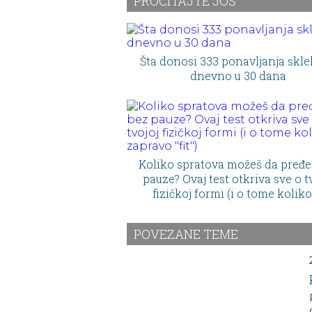
PROČITAJTE JOŠ
Šta donosi 333 ponavljanja skl
dnevno u 30 dana
Koliko spratova možeš da pređe
pauze? Ovaj test otkriva sve o t
fizičkoj formi (i o tome koliko
zapravo "fit")
POVEZANE TEME