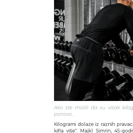
Ako ste mislili da su višak kilog
ponovo…
Kilogrami dolaze iz raznih pravac
kifla više". Majkl Simrin, 45-go