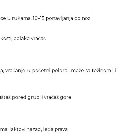
čice u rukama, 10–15 ponavljanja po nozi
 kosti, polako vraćaš
a, vraćanje u početni položaj, može sa težinom ili
uštaš pored grudi i vraćaš gore
ma, laktovi nazad, leđa prava