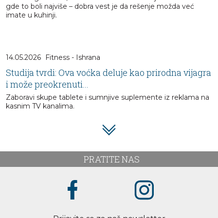
gde to boli najviše – dobra vest je da rešenje možda već
imate u kuhinji.
14.05.2026
Fitness - Ishrana
Studija tvrdi: Ova voćka deluje kao prirodna vijagra
i može preokrenuti...
Zaboravi skupe tablete i sumnjive suplemente iz reklama na
kasnim TV kanalima.
PRATITE NAS