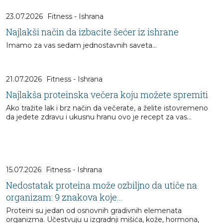
23.07.2026
Fitness - Ishrana
Najlakši način da izbacite šećer iz ishrane
Imamo za vas sedam jednostavnih saveta...
21.07.2026
Fitness - Ishrana
Najlakša proteinska večera koju možete spremiti
Ako tražite lak i brz način da večerate, a želite istovremeno
da jedete zdravu i ukusnu hranu ovo je recept za vas...
15.07.2026
Fitness - Ishrana
Nedostatak proteina može ozbiljno da utiče na
organizam: 9 znakova koje...
Proteini su jedan od osnovnih gradivnih elemenata
organizma. Učestvuju u izgradnji mišića, kože, hormona,