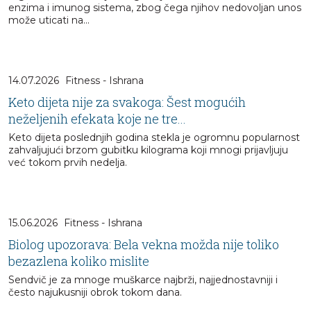
enzima i imunog sistema, zbog čega njihov nedovoljan unos
može uticati na...
14.07.2026
Fitness - Ishrana
Keto dijeta nije za svakoga: Šest mogućih
neželjenih efekata koje ne tre...
Keto dijeta poslednjih godina stekla je ogromnu popularnost
zahvaljujući brzom gubitku kilograma koji mnogi prijavljuju
već tokom prvih nedelja.
15.06.2026
Fitness - Ishrana
Biolog upozorava: Bela vekna možda nije toliko
bezazlena koliko mislite
Sendvič je za mnoge muškarce najbrži, najjednostavniji i
često najukusniji obrok tokom dana.