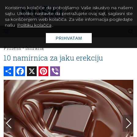
Koristimo kolačiće da poboljšamo Vaše iskustvo na našem
sajtu. Ukoliko nastavite da pretražujete ovaj sajt, saglasni ste
sa korišćenjem web kolačića. Za više informacija pogledajte
našu
Politiku kolačića
.
PRIHVATAM
Fitness -
Ishrana
10 namirnica za jaku erekciju
Share
Facebook
X
Pinterest
Viber