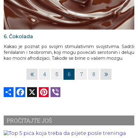
6. Čokolada
Kakao je poznat po svojim stimulativnim svojstvima. Sadrži
fenilalanin i teobromin, koji mogu povećati serotonin i deluju
kao moćni afrodizijaci. Takođe se brine o vašem mozgu.
«
»
4
5
6
7
8
Share
Facebook
X
Pinterest
Viber
PROČITAJTE JOŠ