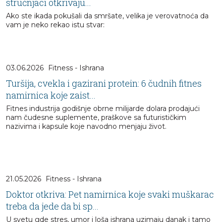
stručnjaci otkrivaju...
Ako ste ikada pokušali da smršate, velika je verovatnoća da
vam je neko rekao istu stvar:
03.06.2026
Fitness - Ishrana
Turšija, cvekla i gazirani protein: 6 čudnih fitnes
namirnica koje zaist...
Fitnes industrija godišnje obrne milijarde dolara prodajući
nam čudesne suplemente, praškove sa futurističkim
nazivima i kapsule koje navodno menjaju život.
21.05.2026
Fitness - Ishrana
Doktor otkriva: Pet namirnica koje svaki muškarac
treba da jede da bi sp...
U svetu gde stres, umor i loša ishrana uzimaju danak i tamo