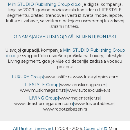
Mini STUDIO Publishing Group d.o.o.
je digital kompanija,
koja se 2009. godine pozicionirala kao lider u LIFESTYLE
segmentu, prateći trendove i vesti iz sveta mode, lepote,
kulture i zabave, sa velikom pažnjom usmerenoj ka zdravoj
ishrani i fitnesu.
O NAMA
|
ADVERTISING
|
NAŠI KLIJENTI
|
KONTAKT
U svojoj grupaciji, kompanija
Mini STUDIO Publishing Group
d.o.o.
je svoj portfolio uspešno proširila na Luxury, Lifestyle i
Living segment, gde je više od decenije zadržala vodeću
poziciju:
LUXURY Group
|
www.
luxlife
.rs
|
www.
luxurytopics
.com
LIFESTYLE Group
|
www.
zenski
magazin.rs
|
www.
muski
magazin.rs
|
www.
auto
exclusive.rs
LIVING Group
|
www.
moj
enterijer.rs
|
www.
ideas
homegarden.com
|
www.
fusiontables
.rs
|
www.
robotzabazen
.rs
All Rights Reserved.
| 2009 - 2026.
Copyright©
Mini