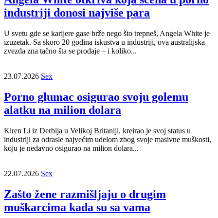
industriji donosi najviše para
U svetu gde se karijere gase brže nego što trepneš, Angela White je
izuzetak. Sa skoro 20 godina iskustva u industriji, ova australijska
zvezda zna tačno šta se prodaje – i koliko...
23.07.2026
Sex
Porno glumac osigurao svoju golemu
alatku na milion dolara
Kiren Li iz Derbija u Velikoj Britaniji, kreirao je svoj status u
industriji za odrasle najvećim udelom zbog svoje masivne muškosti,
koju je nedavno osigurao na milion dolara...
22.07.2026
Sex
Zašto žene razmišljaju o drugim
muškarcima kada su sa vama