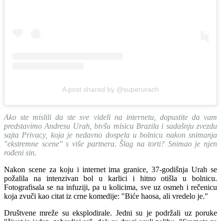
A post shared by @superurach
Ako ste mislili da ste sve videli na internetu, dopustite da vam
predstavimo Andresu Urah, bivšu misicu Brazila i sadašnju zvezdu
sajta Privacy, koja je nedavno dospela u bolnicu nakon snimanja
"ekstremne scene" s više partnera. Šlag na torti? Snimao je njen
rođeni sin.
Nakon scene za koju i internet ima granice, 37-godišnja Urah se
požalila na intenzivan bol u karlici i hitno otišla u bolnicu.
Fotografisala se na infuziji, pa u kolicima, sve uz osmeh i rečenicu
koja zvuči kao citat iz crne komedije: "Biće haosa, ali vredelo je."
Društvene mreže su eksplodirale. Jedni su je podržali uz poruke