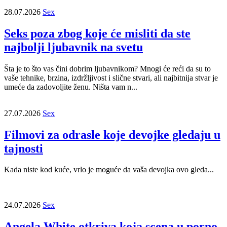
28.07.2026
Sex
Seks poza zbog koje će misliti da ste
najbolji ljubavnik na svetu
Šta je to što vas čini dobrim ljubavnikom? Mnogi će reći da su to
vaše tehnike, brzina, izdržljivost i slične stvari, ali najbitnija stvar je
umeće da zadovoljite ženu. Ništa vam n...
27.07.2026
Sex
Filmovi za odrasle koje devojke gledaju u
tajnosti
Kada niste kod kuće, vrlo je moguće da vaša devojka ovo gleda...
24.07.2026
Sex
Angela White otkriva koja scena u porno