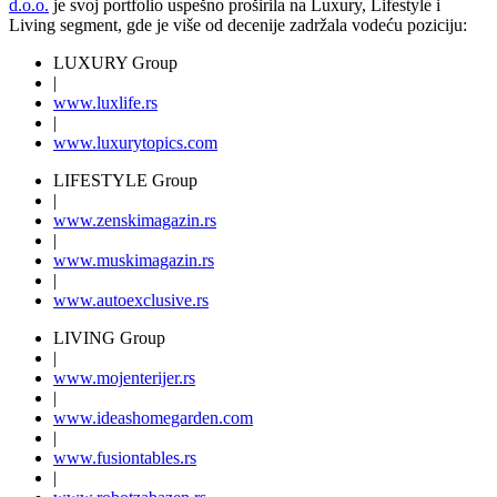
d.o.o.
je svoj portfolio uspešno proširila na Luxury, Lifestyle i
Living segment, gde je više od decenije zadržala vodeću poziciju:
LUXURY Group
|
www.
luxlife
.rs
|
www.
luxurytopics
.com
LIFESTYLE Group
|
www.
zenski
magazin.rs
|
www.
muski
magazin.rs
|
www.
auto
exclusive.rs
LIVING Group
|
www.
moj
enterijer.rs
|
www.
ideas
homegarden.com
|
www.
fusiontables
.rs
|