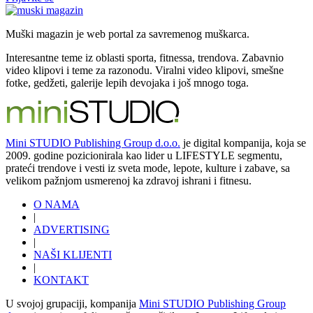
Muški magazin je web portal za savremenog muškarca.
Interesantne teme iz oblasti sporta, fitnessa, trendova. Zabavnio
video klipovi i teme za razonodu. Viralni video klipovi, smešne
fotke, gedžeti, galerije lepih devojaka i još mnogo toga.
Mini STUDIO Publishing Group d.o.o.
je digital kompanija, koja se
2009. godine pozicionirala kao lider u LIFESTYLE segmentu,
prateći trendove i vesti iz sveta mode, lepote, kulture i zabave, sa
velikom pažnjom usmerenoj ka zdravoj ishrani i fitnesu.
O NAMA
|
ADVERTISING
|
NAŠI KLIJENTI
|
KONTAKT
U svojoj grupaciji, kompanija
Mini STUDIO Publishing Group