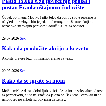
Platio 15.000 € za povećanje penisa i
postao Frankenštajnovo čudovište
Čovek po imenu Met, koji nije želeo da otkrije svoje prezime iz
očiglednih razloga, bio je jedan od mnogih muškaraca koji su
nezadovoljni svojim penisom i odlučili su se za operaci...
29.07.2026
Sex
Kako da produžite akciju u krevetu
Ako ste previše brzi, mi imamo rešenje za vas...
29.07.2026
Sex
Kako da se igrate sa njom
Možda mislite da ste dobri ljubavnici i često imate seksualne odnose
sa partnerkom, ali to ne znači da je ona oduševljena. Verovali ili ne,
mnogobrojne ankete su pokazala da žene z...