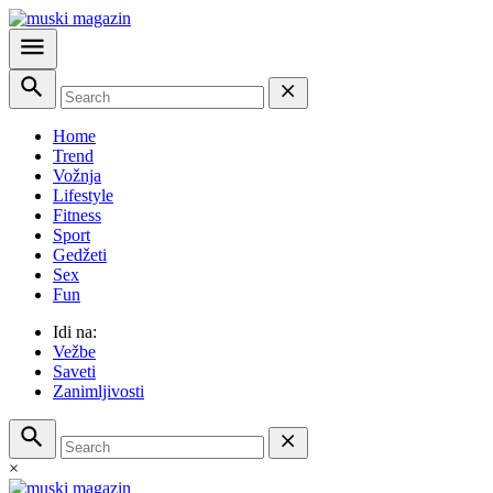
Home
Trend
Vožnja
Lifestyle
Fitness
Sport
Gedžeti
Sex
Fun
Idi na:
Vežbe
Saveti
Zanimljivosti
×