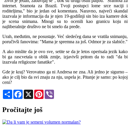
"život je jedan, zabavljaj se", dok su drugi osuli paljbu. "Sramota za
internet. Sramota za Brazil. Tvoji postupci lome srce naciji i
roditeljima," bio je jedan od komentara. Naravno, najveći skandal
izazvala je informacija da je njen 19-godišnji sin bio iza kamere dok
je scena snimana. Mnogi su to ocenili kao granicu koju ni
najliberalnije društvo ne bi smelo da pređe.
Urah, međutim, ne posustaje. Već sledećeg dana se vratila snimanju,
poručivši fanovima: "Mama je spremna za još. Odmor je za slabiće."
A ako mislite da je ovo sve, setite se da je letos operisala jezik kako
bi ga rascvetala u oblik zmije, izjavivši pritom da to radi "da bi
izazvala religiozne fanatike".
Gde je kraj? Verovatno ga ni Andresa ne zna. Ali jedno je sigurno –
ako je cilj bio da svi znaju za nju, uspela je. Pitanje je samo: po kojoj
ceni?
Share
Facebook
X
Pinterest
Viber
Pročitajte još