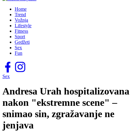
Home
Trend
Vožnja
Lifestyle
Fitness
Sport
Gedžeti
Sex
Fun
Sex
Andresa Urah hospitalizovana
nakon "ekstremne scene" –
snimao sin, zgražavanje ne
jenjava