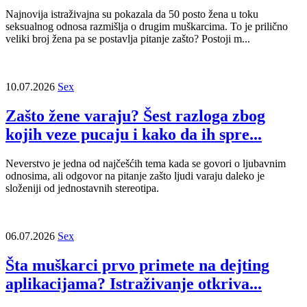
Najnovija istraživajna su pokazala da 50 posto žena u toku
seksualnog odnosa razmišlja o drugim muškarcima. To je prilično
veliki broj žena pa se postavlja pitanje zašto? Postoji m...
10.07.2026
Sex
Zašto žene varaju? Šest razloga zbog
kojih veze pucaju i kako da ih spre...
Neverstvo je jedna od najčešćih tema kada se govori o ljubavnim
odnosima, ali odgovor na pitanje zašto ljudi varaju daleko je
složeniji od jednostavnih stereotipa.
06.07.2026
Sex
Šta muškarci prvo primete na dejting
aplikacijama? Istraživanje otkriva...