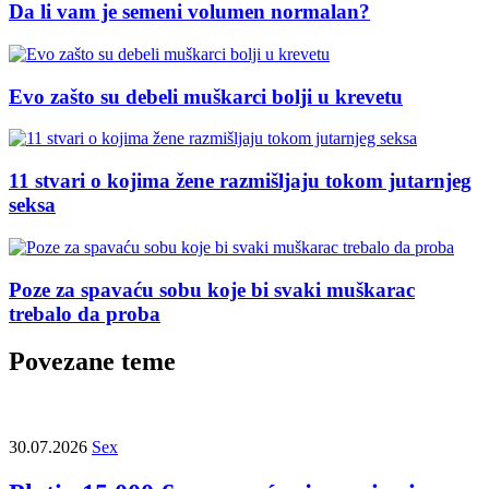
Da li vam je semeni volumen normalan?
Evo zašto su debeli muškarci bolji u krevetu
11 stvari o kojima žene razmišljaju tokom jutarnjeg
seksa
Poze za spavaću sobu koje bi svaki muškarac
trebalo da proba
Povezane teme
30.07.2026
Sex