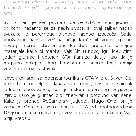
sa slikama ekrana i izvornog koda, a od tada, jedan
britanski tinejdžer pojavio se pred sudom i izjavio da nije
kriv...
Svima nam je već poznato da će GTA VI stići jednom
prilikom, nadamo se za naših života, ali ovaj sajber napad
svakako je poremetio planove njenog izdavača. Sada,
obožavaoci franšize već nagađaju ko će biti vodeći glumci
novog izdanja, istovremeno koristeći procurele razvojne
materijale kako bi mapirali Vajs Siti u novoj igri. Međutim,
jedan glumac i veteran GTA franšize deluje kao da je
potpuno odlepio zbog konstantnih pitanja koje dobija
vezano za novi nastavak.
Čovek koji stoji iza legendarnog lika iz GTA V igre, Stiven Og,
poznatiji i roditeljima danas kao Trevor, poslao je snimak
jednom obožavaocu, koji je nakon dobijenog odgovora
izjavio kako je glumac bio iznerviran i potpuno van sebe.
Kako je preneo PcGamersN jutjuber, Hugo One, on je
zamolio Oga da snimi poruku GTA VI protagonsitima
Džejsonu i Lusiji upozorenje vezano za opasnosti koje u Vajs
Sitiju vrebaju.