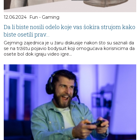
12.06.2024
Fun - Gaming
Da li biste nosili odelo koje vas šokira strujom kako
biste osetili prav...
Gejming zajednica je u žaru diskusije nakon što su saznali da
se na tržištu pojavio bodysuit koji omogućava korisnicima da
osete bol dok igraju video igre...