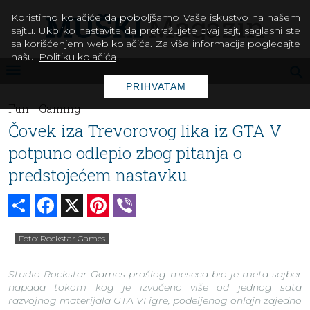
Koristimo kolačiće da poboljšamo Vaše iskustvo na našem
sajtu. Ukoliko nastavite da pretražujete ovaj sajt, saglasni ste
sa korišćenjem web kolačića. Za više informacija pogledajte
našu
Politiku kolačića
.
PRIHVATAM
Fun -
Gaming
Čovek iza Trevorovog lika iz GTA V
potpuno odlepio zbog pitanja o
predstojećem nastavku
Share
Facebook
X
Pinterest
Viber
Foto: Rockstar Games
Studio Rockstar Games prošlog meseca bio je meta sajber
napada tokom kog je izvučeno više od jednog sata
razvojnog materijala GTA VI igre, podeljenog onlajn zajedno