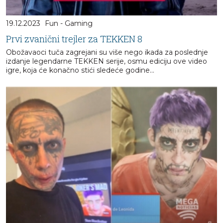
19.12.2023
Fun - Gaming
Prvi zvanični trejler za TEKKEN 8
Obožavaoci tuča zagrejani su više nego ikada za poslednje
izdanje legendarne TEKKEN serije, osmu ediciju ove video
igre, koja će konačno stići sledeće godine...