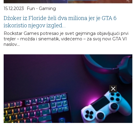
15.12.2023
Fun - Gaming
Džoker iz Floride želi dva miliona jer je GTA 6
iskoristio njegov izgled...
Rockstar Games potresao je svet gejminga objavljujući prvi
trejler – možda i sinematik, videćemo – za svoj novi GTA VI
naslov...