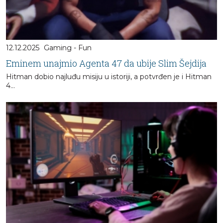
12.12.2025
Gaming - Fun
Eminem unajmio Agenta 47 da ubije Slim Šejdija
Hitman dobio najluđu misiju u istoriji, a potvrđen je i Hitman
4…