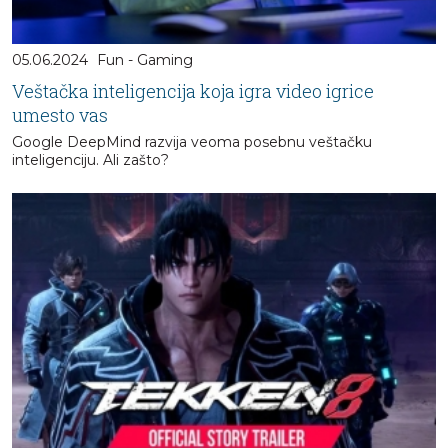
05.06.2024
Fun - Gaming
Veštačka inteligencija koja igra video igrice
umesto vas
Google DeepMind razvija veoma posebnu veštačku
inteligenciju. Ali zašto?