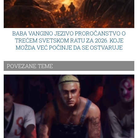
BABA VANGINO JEZIVO PROROČANSTVO O
TREĆEM SVETSKOM RATU ZA 2026. KOJE
MOŽDA VEĆ POČINJE DA SE OSTVARUJE
POVEZANE TEME