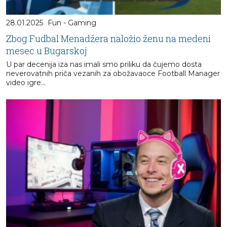
28.01.2025
Fun - Gaming
Zbog Fudbal Menadžera naložio ženu na medeni
mesec u Bugarskoj
U par decenija iza nas imali smo priliku da čujemo dosta
neverovatnih priča vezanih za obožavaoce Football Manager
video igre...