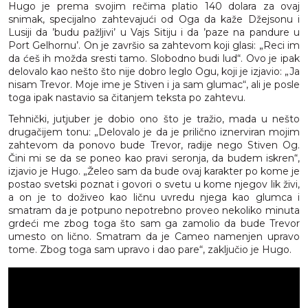
Hugo je prema svojim rečima platio 140 dolara za ovaj
snimak, specijalno zahtevajući od Oga da kaže Džejsonu i
Lusiji da ’budu pažljivi’ u Vajs Sitiju i da ’paze na pandure u
Port Gelhornu’. On je završio sa zahtevom koji glasi: „Reci im
da ćeš ih možda sresti tamo. Slobodno budi lud“. Ovo je ipak
delovalo kao nešto što nije dobro leglo Ogu, koji je izjavio: „Ja
nisam Trevor. Moje ime je Stiven i ja sam glumac“, ali je posle
toga ipak nastavio sa čitanjem teksta po zahtevu.
Tehnički, jutjuber je dobio ono što je tražio, mada u nešto
drugačijem tonu: „Delovalo je da je prilično iznerviran mojim
zahtevom da ponovo bude Trevor, radije nego Stiven Og.
Čini mi se da se poneo kao pravi seronja, da budem iskren“,
izjavio je Hugo. „Želeo sam da bude ovaj karakter po kome je
postao svetski poznat i govori o svetu u kome njegov lik živi,
a on je to doživeo kao ličnu uvredu njega kao glumca i
smatram da je potpuno nepotrebno proveo nekoliko minuta
grdeći me zbog toga što sam ga zamolio da bude Trevor
umesto on lično. Smatram da je Cameo namenjen upravo
tome. Zbog toga sam upravo i dao pare“, zaključio je Hugo.