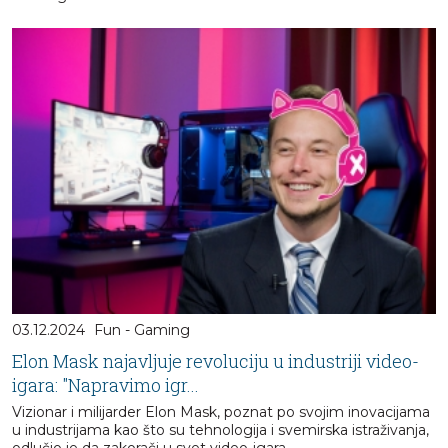
03.12.2024
Fun - Gaming
Elon Mask najavljuje revoluciju u industriji video-
igara: "Napravimo igr...
Vizionar i milijarder Elon Mask, poznat po svojim inovacijama
u industrijama kao što su tehnologija i svemirska istraživanja,
odlučio je da zakorači u svet video-igara...