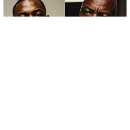
03.03.2023
Fun - Gaming
Veštačka inteligencija oživela slavne likove iz GTA
San Andreas naslova
Tokom ove godine moćni sistemi veštačke inteligencije
odrađivali su veoma interesantne stvari, tako da smo mogli
da vidimo Simpsonove u živom sitkomu, dok sada likovi
klasične i vo...