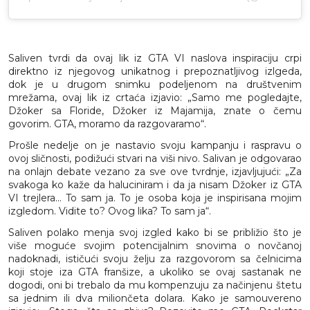
Saliven tvrdi da ovaj lik iz GTA VI naslova inspiraciju crpi
direktno iz njegovog unikatnog i prepoznatljivog izlgeda,
dok je u drugom snimku podeljenom na društvenim
mrežama, ovaj lik iz crtaća izjavio: „Samo me pogledajte,
Džoker sa Floride, Džoker iz Majamija, znate o čemu
govorim. GTA, moramo da razgovaramo“.
Prošle nedelje on je nastavio svoju kampanju i raspravu o
ovoj sličnosti, podižući stvari na viši nivo. Salivan je odgovarao
na onlajn debate vezano za sve ove tvrdnje, izjavljujući: „Za
svakoga ko kaže da haluciniram i da ja nisam Džoker iz GTA
VI trejlera... To sam ja. To je osoba koja je inspirisana mojim
izgledom. Vidite to? Ovog lika? To sam ja“.
Saliven polako menja svoj izgled kako bi se približio što je
više moguće svojim potencijalnim snovima o novčanoj
nadoknadi, ističući svoju želju za razgovorom sa čelnicima
koji stoje iza GTA franšize, a ukoliko se ovaj sastanak ne
dogodi, oni bi trebalo da mu kompenzuju za načinjenu štetu
sa jednim ili dva miliončeta dolara. Kako je samouvereno