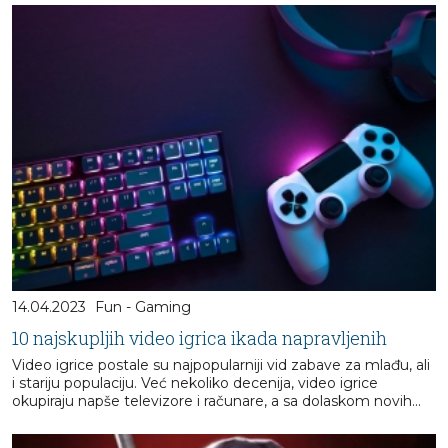
14.04.2023
Fun - Gaming
10 najskupljih video igrica ikada napravljenih
Video igrice postale su najpopularniji vid zabave za mlađu, ali
i stariju populaciju. Već nekoliko decenija, video igrice
okupiraju napše televizore i računare, a sa dolaskom novih...