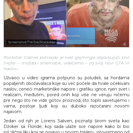
Screenshot/TikTok/Rockstar
Rockstar Games potresao je svet gejminga objavljujući prvi
trejler – možda i sinematik, videćemo – za svoj novi GTA VI
naslov...
Užvaoci u video igrama potpuno su poludeli, sa hordama
popaljenih obožavalaca koje su već počele da hvale očekivani
naslov, ceneći marketinške napore i grafiku igrice, njen svet i
realizam, međutim, pored onih koji više ne veruju ničemu
pre nego što ne vide gotov proizvod, što toplo savetujemo i
vama, postoje ljudi koji su duboko razočarani novom
najavom.
Jedan od njih je Lorens Saliven, poznatiji širom sveta kao
Džoker sa Floride, koji sada ulaže sve napore kako bi bio
još sličniji liku koji se pojavio u prvom trejleru, istovremeno od