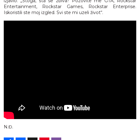
izjavio: „Stoga, šta se zbiva? Pozovite me GTA, Rockstar
Entertainment, Rockstar Games, Rockstar Enterprise.
Iskoristili ste moj izgled. Svi ste mi uzeli život“.
N.Đ.
Share
Facebook
X
Pinterest
Viber