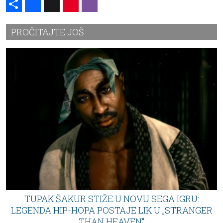
PROČITAJTE JOŠ
TUPAK ŠAKUR STIŽE U NOVU SEGA IGRU:
LEGENDA HIP-HOPA POSTAJE LIK U „STRANGER
THAN HEAVEN“