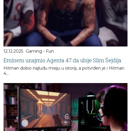
12.12.2025
Gaming - Fun
Eminem unajmio Agenta 47 da ubije Slim Šejdija
Hitman dobio najluđu misiju u istoriji, a potvrđen je i Hitman
4…