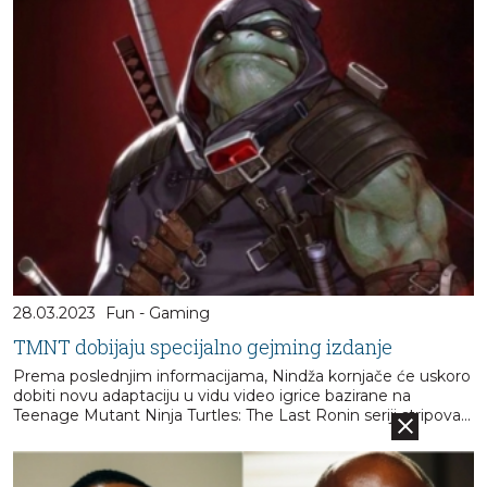
28.03.2023
Fun - Gaming
TMNT dobijaju specijalno gejming izdanje
Prema poslednjim informacijama, Nindža kornjače će uskoro
dobiti novu adaptaciju u vidu video igrice bazirane na
Teenage Mutant Ninja Turtles: The Last Ronin seriji stripova...