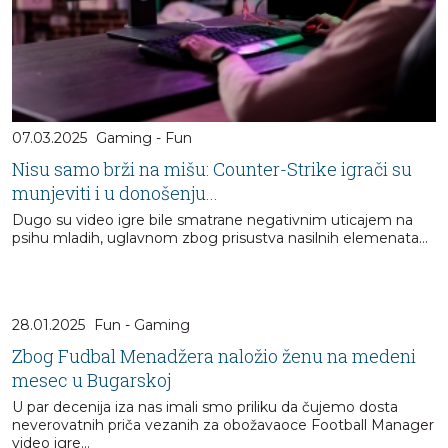
07.03.2025
Gaming - Fun
Nisu samo brži na mišu: Counter-Strike igrači su
munjeviti i u donošenju...
Dugo su video igre bile smatrane negativnim uticajem na
psihu mladih, uglavnom zbog prisustva nasilnih elemenata…
28.01.2025
Fun - Gaming
Zbog Fudbal Menadžera naložio ženu na medeni
mesec u Bugarskoj
U par decenija iza nas imali smo priliku da čujemo dosta
neverovatnih priča vezanih za obožavaoce Football Manager
video igre...