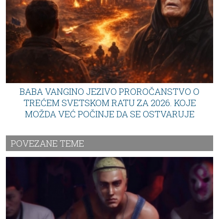
BABA VANGINO JEZIVO PROROČANSTVO O
TREĆEM SVETSKOM RATU ZA 2026. KOJE
MOŽDA VEĆ POČINJE DA SE OSTVARUJE
POVEZANE TEME