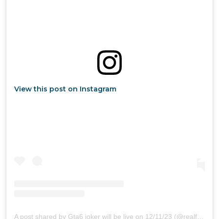
View this post on Instagram
A post shared by Gta6 joker will be live on 12/11/23 (@realfloridajoker)