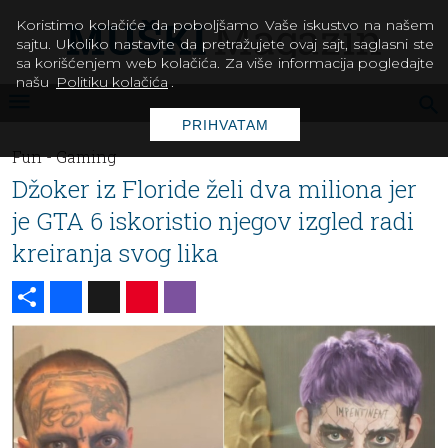
Koristimo kolačiće da poboljšamo Vaše iskustvo na našem
sajtu. Ukoliko nastavite da pretražujete ovaj sajt, saglasni ste
sa korišćenjem web kolačića. Za više informacija pogledajte
našu
Politiku kolačića
.
PRIHVATAM
Fun -
Gaming
Džoker iz Floride želi dva miliona jer
je GTA 6 iskoristio njegov izgled radi
kreiranja svog lika
Share
Facebook
X
Pinterest
Viber