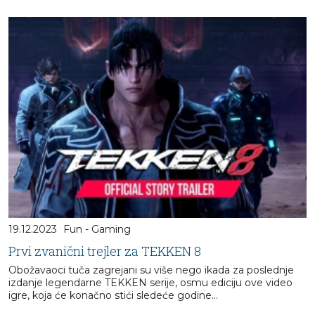
19.12.2023
Fun - Gaming
Prvi zvanični trejler za TEKKEN 8
Obožavaoci tuča zagrejani su više nego ikada za poslednje
izdanje legendarne TEKKEN serije, osmu ediciju ove video
igre, koja će konačno stići sledeće godine...