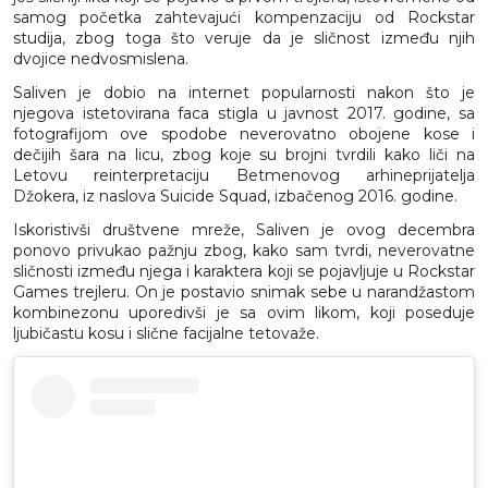
samog početka zahtevajući kompenzaciju od Rockstar
studija, zbog toga što veruje da je sličnost između njih
dvojice nedvosmislena.
Saliven je dobio na internet popularnosti nakon što je
njegova istetovirana faca stigla u javnost 2017. godine, sa
fotografijom ove spodobe neverovatno obojene kose i
dečijih šara na licu, zbog koje su brojni tvrdili kako liči na
Letovu reinterpretaciju Betmenovog arhineprijatelja
Džokera, iz naslova Suicide Squad, izbačenog 2016. godine.
Iskoristivši društvene mreže, Saliven je ovog decembra
ponovo privukao pažnju zbog, kako sam tvrdi, neverovatne
sličnosti između njega i karaktera koji se pojavljuje u Rockstar
Games trejleru. On je postavio snimak sebe u narandžastom
kombinezonu uporedivši je sa ovim likom, koji poseduje
ljubičastu kosu i slične facijalne tetovaže.