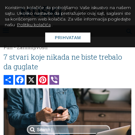
Koristimo kolačiće da poboljšamo Vaše iskustvo na našem
sajtu. Ukoliko nastavite da pretražujete ovaj sajt, saglasni ste
sa korišćenjem web kolačića. Za više informacija pogledajte
našu
Politiku kolačića
.
PRIHVATAM
Fun -
Zanimljivosti
7 stvari koje nikada ne biste trebalo
da guglate
Share
Facebook
X
Pinterest
Viber