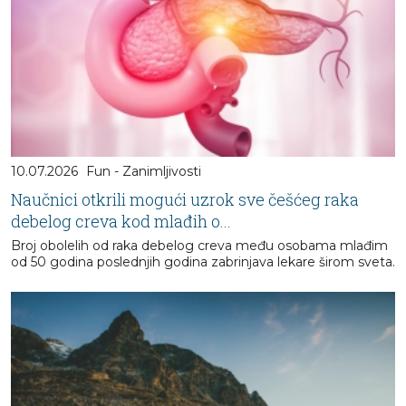
10.07.2026
Fun - Zanimljivosti
Naučnici otkrili mogući uzrok sve češćeg raka
debelog creva kod mlađih o...
Broj obolelih od raka debelog creva među osobama mlađim
od 50 godina poslednjih godina zabrinjava lekare širom sveta.