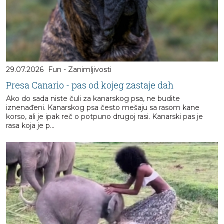
29.07.2026
Fun - Zanimljivosti
Presa Canario - pas od kojeg zastaje dah
Ako do sada niste čuli za kanarskog psa, ne budite
iznenađeni. Kanarskog psa često mešaju sa rasom kane
korso, ali je ipak reč o potpuno drugoj rasi. Kanarski pas je
rasa koja je p...