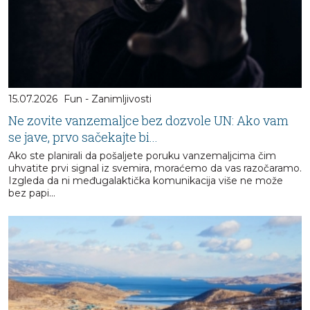
15.07.2026
Fun - Zanimljivosti
Ne zovite vanzemaljce bez dozvole UN: Ako vam
se jave, prvo sačekajte bi...
Ako ste planirali da pošaljete poruku vanzemaljcima čim
uhvatite prvi signal iz svemira, moraćemo da vas razočaramo.
Izgleda da ni međugalaktička komunikacija više ne može
bez papi...