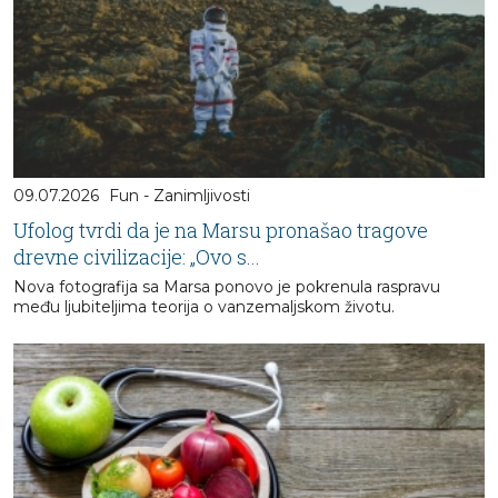
09.07.2026
Fun - Zanimljivosti
Ufolog tvrdi da je na Marsu pronašao tragove
drevne civilizacije: „Ovo s...
Nova fotografija sa Marsa ponovo je pokrenula raspravu
među ljubiteljima teorija o vanzemaljskom životu.