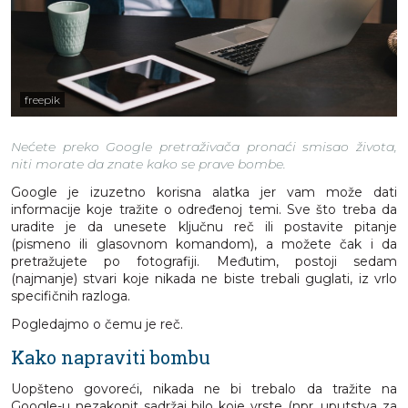
freepik
Nećete preko Google pretraživača pronaći smisao života,
niti morate da znate kako se prave bombe.
Google je izuzetno korisna alatka jer vam može dati
informacije koje tražite o određenoj temi. Sve što treba da
uradite je da unesete ključnu reč ili postavite pitanje
(pismeno ili glasovnom komandom), a možete čak i da
pretražujete po fotografiji. Međutim, postoji sedam
(najmanje) stvari koje nikada ne biste trebali guglati, iz vrlo
specifičnih razloga.
Pogledajmo o čemu je reč.
Kako napraviti bombu
Uopšteno govoreći, nikada ne bi trebalo da tražite na
Google-u nezakonit sadržaj bilo koje vrste (npr. uputstva za