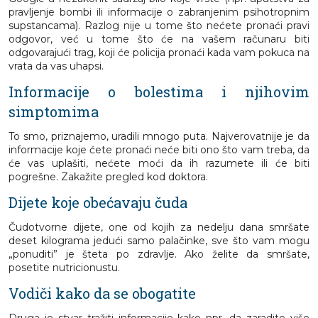
pravljenje bombi ili informacije o zabranjenim psihotropnim
supstancama). Razlog nije u tome što nećete pronaći pravi
odgovor, već u tome što će na vašem računaru biti
odgovarajući trag, koji će policija pronaći kada vam pokuca na
vrata da vas uhapsi.
Informacije o bolestima i njihovim
simptomima
To smo, priznajemo, uradili mnogo puta. Najverovatnije je da
informacije koje ćete pronaći neće biti ono što vam treba, da
će vas uplašiti, nećete moći da ih razumete ili će biti
pogrešne. Zakažite pregled kod doktora.
Dijete koje obećavaju čuda
Čudotvorne dijete, one od kojih za nedelju dana smršate
deset kilograma jedući samo palačinke, sve što vam mogu
„ponuditi” je šteta po zdravlje. Ako želite da smršate,
posetite nutricionustu.
Vodiči kako da se obogatite