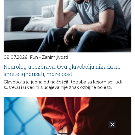
08.07.2026
Fun - Zanimljivosti
Neurolog upozorava: Ovu glavobolju nikada ne
smete ignorisati, može post...
Glavobolja je jedna od najčešćih tegoba sa kojom se ljudi
susreću i u većini slučajeva nije znak ozbiljne bolesti.