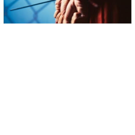
07.07.2026
Fun - Zanimljivosti
Američka savezna država uvodi streljački vod za
izvršenje smrtne kazne:...
Američka savezna država Ajdaho zvanično je uvela nova
pravila za izvršenje smrtne kazne streljačkim vodom, nakon
što je prethodni pokušaj pogubljenja smrtonosnom
injekcijom izazvao...