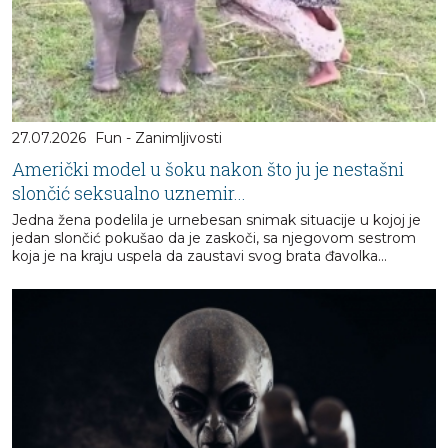
27.07.2026
Fun - Zanimljivosti
Američki model u šoku nakon što ju je nestašni
slončić seksualno uznemir...
Jedna žena podelila je urnebesan snimak situacije u kojoj je
jedan slončić pokušao da je zaskoči, sa njegovom sestrom
koja je na kraju uspela da zaustavi svog brata đavolka...