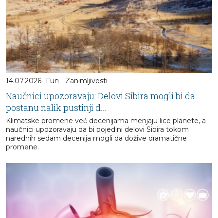
14.07.2026
Fun - Zanimljivosti
Naučnici upozoravaju: Delovi Sibira mogli bi da
postanu nalik pustinji d...
Klimatske promene već decenijama menjaju lice planete, a
naučnici upozoravaju da bi pojedini delovi Sibira tokom
narednih sedam decenija mogli da dožive dramatične
promene.