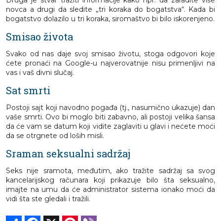
Druga je stvar tražiti informacije kako npr. da zaradite više
novca a drugi da sledite „tri koraka do bogatstva“. Kada bi
bogatstvo dolazilo u tri koraka, siromaštvo bi bilo iskorenjeno.
Smisao života
Svako od nas daje svoj smisao životu, stoga odgovori koje
ćete pronaći na Google-u najverovatnije nisu primenljivi na
vas i vaš divni slučaj.
Sat smrti
Postoji sajt koji navodno pogađa (tj., nasumično ukazuje) dan
vaše smrti. Ovo bi moglo biti zabavno, ali postoji velika šansa
da će vam se datum koji vidite zaglaviti u glavi i nećete moći
da se otrgnete od loših misli.
Sraman seksualni sadržaj
Seks nije sramota, međutim, ako tražite sadržaj sa svog
kancelarijskog računara koji prikazuje bilo šta seksualno,
imajte na umu da će administrator sistema ionako moći da
vidi šta ste gledali i tražili.
Share
Facebook
X
Pinterest
Viber