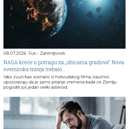
08.07.2026
Fun - Zanimljivosti
NASA kreće u potragu za „ubicama gradova“: Nova
svemirska misija trebalo...
Iako zvuči kao scenario iz holivudskog filma, naučnici
upozoravaju da je samo pitanje vremena kada će Zemlju
pogoditi još jedan veliki asteroid.