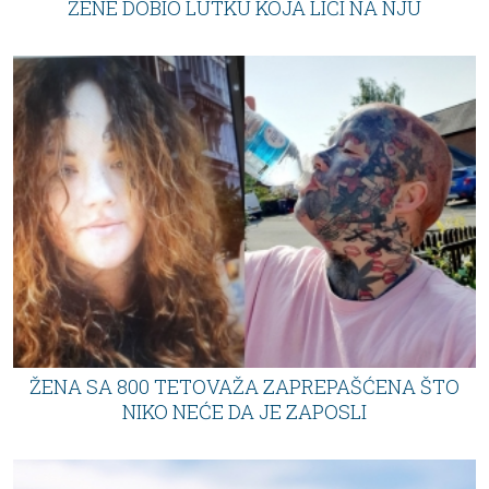
ŽENE DOBIO LUTKU KOJA LIČI NA NJU
ŽENA SA 800 TETOVAŽA ZAPREPAŠĆENA ŠTO
NIKO NEĆE DA JE ZAPOSLI