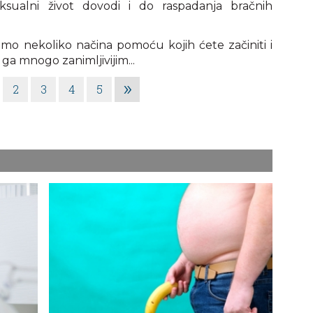
eksualni život dovodi i do raspadanja bračnih
mo nekoliko načina pomoću kojih ćete začiniti i
i ga mnogo zanimljivijim...
»
2
3
4
5