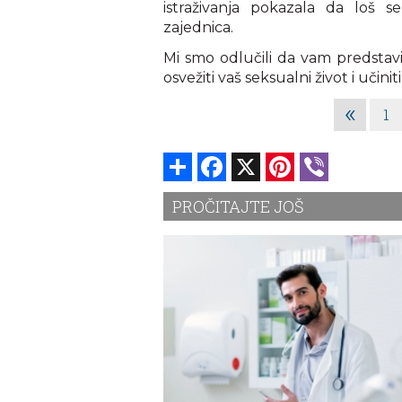
istraživanja pokazala da loš s
zajednica.
Mi smo odlučili da vam predstavi
osvežiti vaš seksualni život i učinit
«
1
Share
Facebook
X
Pinterest
Viber
PROČITAJTE JOŠ