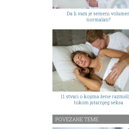
Da li vam je semeni volume
normalan?
11 stvari o kojima žene razmišl
tokom jutarnjeg seksa
POVEZANE TEME