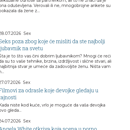
seksualne odnose sa partnerkom, ali to ne znači da je
ona oduševljena. Verovali ili ne, mnogobrojne ankete su
pokazala da žene z...
28.07.2026
Sex
Seks poza zbog koje će misliti da ste najbolji
ljubavnik na svetu
Šta je to što vas čini dobrim ljubavnikom? Mnogi će reći
da su to vaše tehnike, brzina, izdržljivost i slične stvari, ali
najbitnija stvar je umeće da zadovoljite ženu. Ništa vam
n...
27.07.2026
Sex
Filmovi za odrasle koje devojke gledaju u
tajnosti
Kada niste kod kuće, vrlo je moguće da vaša devojka
ovo gleda...
24.07.2026
Sex
Angela White otkriva koja scena u porno