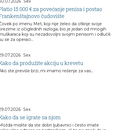
30.07.2026
Sex
Platio 15.000 € za povećanje penisa i postao
Frankenštajnovo čudovište
Čovek po imenu Met, koji nije želeo da otkrije svoje
prezime iz očiglednih razloga, bio je jedan od mnogih
muškaraca koji su nezadovoljni svojim penisom i odlučili
su se za operaci...
29.07.2026
Sex
Kako da produžite akciju u krevetu
Ako ste previše brzi, mi imamo rešenje za vas...
29.07.2026
Sex
Kako da se igrate sa njom
Možda mislite da ste dobri ljubavnici i često imate