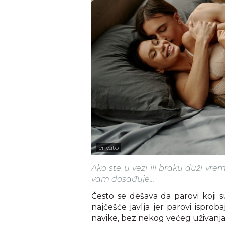
envato
Ako ste u vezi ili braku duži vr
vam dosađuje...
Često se dešava da parovi koji
najčešće javlja jer parovi ispro
navike, bez nekog većeg uživanja i