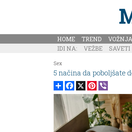
HOME
TREND
VOŽNJ
IDI NA:
VEŽBE
SAVETI
Sex
5 načina da poboljšate 
Share
Facebook
X
Pinterest
Viber