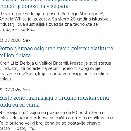
industriji donosi najviše para
U svetu gde se karijere gase brže nego što trepneš,
Angela White je izuzetak. Sa skoro 20 godina iskustva u
industriji, ova australijska zvezda zna tačno šta se
prodaje – i koliko...
23.07.2026
Sex
Porno glumac osigurao svoju golemu alatku na
milion dolara
Kiren Li iz Derbija u Velikoj Britaniji, kreirao je svoj status
u industriji za odrasle najvećim udelom zbog svoje
masivne muškosti, koju je nedavno osigurao na milion
dolara...
22.07.2026
Sex
Zašto žene razmišljaju o drugim muškarcima
kada su sa vama
Najnovija istraživajna su pokazala da 50 posto žena u
toku seksualnog odnosa razmišlja o drugim muškarcima.
To je prilično veliki broj žena pa se postavlja pitanje
zašto? Postoji m...