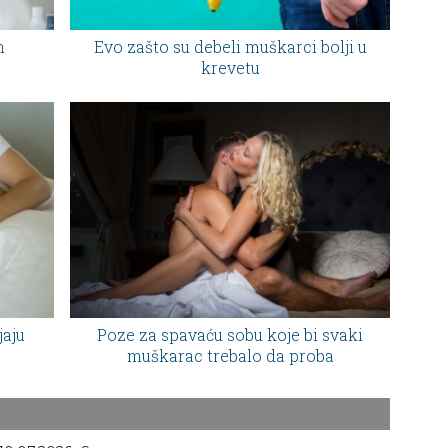
n
Evo zašto su debeli muškarci bolji u
krevetu
jaju
Poze za spavaću sobu koje bi svaki
muškarac trebalo da proba