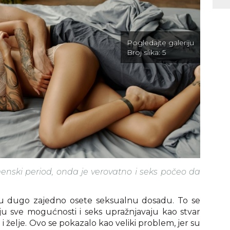
Pogledajte galeriju
Broj slika:
5
emenski period, onda je verovatno i seks počeo da
 su dugo zajedno osete seksualnu dosadu. To se
baju sve mogućnosti i seks upražnjavaju kao stvar
 želje. Ovo se pokazalo kao veliki problem, jer su