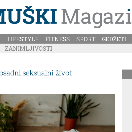
A
LIFESTYLE
FITNESS
SPORT
GEDŽETI
ZANIMLJIVOSTI
dosadni seksualni život