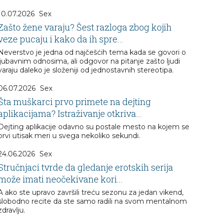
10.07.2026
Sex
Zašto žene varaju? Šest razloga zbog kojih
veze pucaju i kako da ih spre...
Neverstvo je jedna od najčešćih tema kada se govori o
ljubavnim odnosima, ali odgovor na pitanje zašto ljudi
varaju daleko je složeniji od jednostavnih stereotipa.
06.07.2026
Sex
Šta muškarci prvo primete na dejting
aplikacijama? Istraživanje otkriva...
Dejting aplikacije odavno su postale mesto na kojem se
prvi utisak meri u svega nekoliko sekundi.
24.06.2026
Sex
Stručnjaci tvrde da gledanje erotskih serija
može imati neočekivane kori...
A ako ste upravo završili treću sezonu za jedan vikend,
slobodno recite da ste samo radili na svom mentalnom
zdravlju.