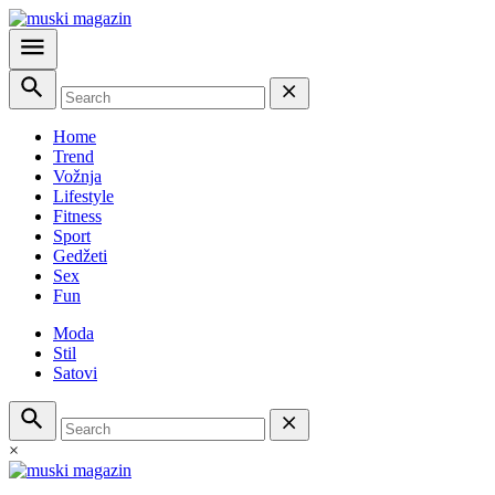
Home
Trend
Vožnja
Lifestyle
Fitness
Sport
Gedžeti
Sex
Fun
Moda
Stil
Satovi
×