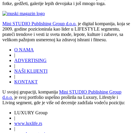
fotke, gedžeti, galerije lepih devojaka i još mnogo toga.
Mini STUDIO Publishing Group d.o.o.
je digital kompanija, koja se
2009. godine pozicionirala kao lider u LIFESTYLE segmentu,
prateći trendove i vesti iz sveta mode, lepote, kulture i zabave, sa
velikom pažnjom usmerenoj ka zdravoj ishrani i fitnesu.
O NAMA
|
ADVERTISING
|
NAŠI KLIJENTI
|
KONTAKT
U svojoj grupaciji, kompanija
Mini STUDIO Publishing Group
d.o.o.
je svoj portfolio uspešno proširila na Luxury, Lifestyle i
Living segment, gde je više od decenije zadržala vodeću poziciju:
LUXURY Group
|
www.
luxlife
.rs
|