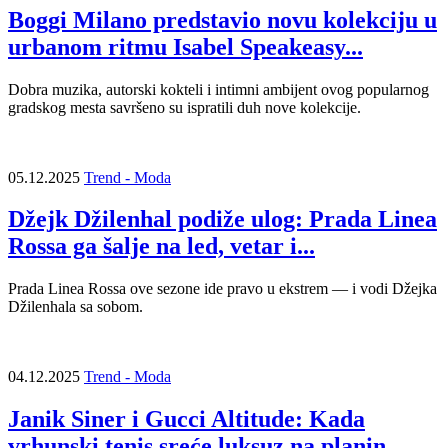
Boggi Milano predstavio novu kolekciju u
urbanom ritmu Isabel Speakeasy...
Dobra muzika, autorski kokteli i intimni ambijent ovog popularnog
gradskog mesta savršeno su ispratili duh nove kolekcije.
05.12.2025
Trend - Moda
Džejk Džilenhal podiže ulog: Prada Linea
Rossa ga šalje na led, vetar i...
Prada Linea Rossa ove sezone ide pravo u ekstrem — i vodi Džejka
Džilenhala sa sobom.
04.12.2025
Trend - Moda
Janik Siner i Gucci Altitude: Kada
vrhunski tenis sreće luksuz na planin...