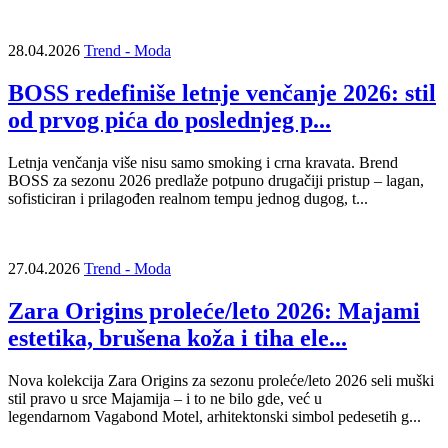
28.04.2026
Trend - Moda
BOSS redefiniše letnje venčanje 2026: stil
od prvog pića do poslednjeg p...
Letnja venčanja više nisu samo smoking i crna kravata. Brend
BOSS za sezonu 2026 predlaže potpuno drugačiji pristup – lagan,
sofisticiran i prilagođen realnom tempu jednog dugog, t...
27.04.2026
Trend - Moda
Zara Origins proleće/leto 2026: Majami
estetika, brušena koža i tiha ele...
Nova kolekcija Zara Origins za sezonu proleće/leto 2026 seli muški
stil pravo u srce Majamija – i to ne bilo gde, već u
legendarnom Vagabond Motel, arhitektonski simbol pedesetih g...