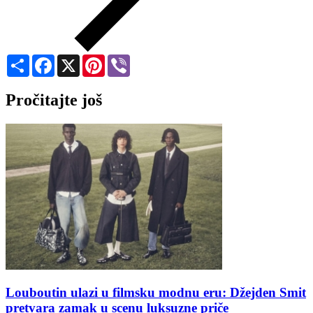
Share
Facebook
X
Pinterest
Viber
Pročitajte još
Louboutin ulazi u filmsku modnu eru: Džejden Smit
pretvara zamak u scenu luksuzne priče