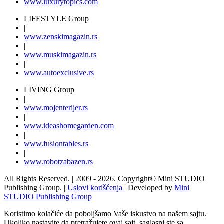
www.
luxurytopics
.com
LIFESTYLE Group
|
www.
zenski
magazin.rs
|
www.
muski
magazin.rs
|
www.
auto
exclusive.rs
LIVING Group
|
www.
moj
enterijer.rs
|
www.
ideas
homegarden.com
|
www.
fusiontables
.rs
|
www.
robotzabazen
.rs
All Rights Reserved.
| 2009 - 2026.
Copyright©
Mini STUDIO
Publishing Group. |
Uslovi korišćenja
| Developed by
Mini
STUDIO Publishing Group
Koristimo kolačiće da poboljšamo Vaše iskustvo na našem sajtu.
Ukoliko nastavite da pretražujete ovaj sajt, saglasni ste sa