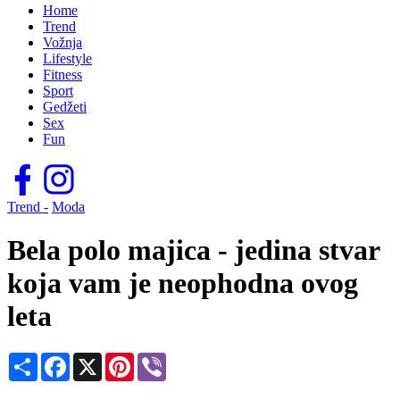
Home
Trend
Vožnja
Lifestyle
Fitness
Sport
Gedžeti
Sex
Fun
Trend -
Moda
Bela polo majica - jedina stvar
koja vam je neophodna ovog
leta
Share
Facebook
X
Pinterest
Viber