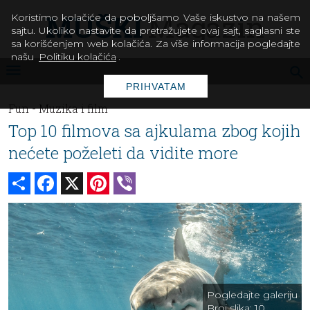
Koristimo kolačiće da poboljšamo Vaše iskustvo na našem
sajtu. Ukoliko nastavite da pretražujete ovaj sajt, saglasni ste
sa korišćenjem web kolačića. Za više informacija pogledajte
našu
Politiku kolačića
.
PRIHVATAM
Fun -
Muzika i film
Top 10 filmova sa ajkulama zbog kojih
nećete poželeti da vidite more
Share
Facebook
X
Pinterest
Viber
Pogledajte galeriju
Broj slika:
10