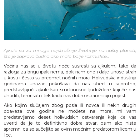
Ajkule su za mnoge najstrašnije životinje na našoj planeti,
što je zapravo čudno ako malo bolje razmislite…
Većina nas se u životu neće susresti sa ajkulom, tako da
razloga za brigu ipak nema, dok nam one i dalje unose strah
u kosti i često su predmet noćnih mora. Holivudska industrija
godinama unazad pokušava da nas ubedi u suprotno,
predstavljajući ajkule kao smrtonosne ljudoždere koji će nas
uhoditi, terorisati i tek kada nas dobro istraumiraju pojesti.
Ako kojim slučajem zbog posla ili novca ili nekih drugih
obaveza ove godine ne možete na more, mi vam
predstavljamo deset holivudskih ostvarenja koja će vas
uveriti da je to definitivno dobra stvar, osim ako niste
spremni da se sučeljite sa ovim moćnim predatorom licem u
lice.