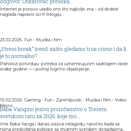
odgovor: Oskarovac preseka...
Internet je ponovo uradio ono što najbolje zna – od dodele
nagrada napravio sci-fi trilogiju.
23.02.2026
Fun - Muzika i film
„Stress break“ trend: zašto gledamo true crime i da li
je to normalno?
Psiholozi potvrđuju: potreba za uznemirujućim sadržajem raste
svake godine — i postoji logično objašnjenje
10.02.2026
Gaming - Fun - Zanimljivosti - Muzika i film - Video
klipovi
Baba Vangino jezivo proročanstvo o Trećem
svetskom ratu za 2026. koje mo...
Ime Baba Vanga i danas izaziva nelagodu, naročito kada se
njena predviđanja poklope sa stvarnim svetskim događajima…