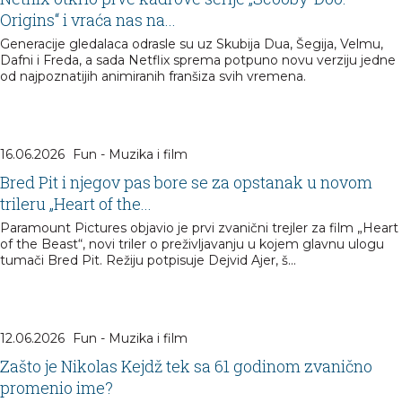
Origins“ i vraća nas na...
Generacije gledalaca odrasle su uz Skubija Dua, Šegija, Velmu,
Dafni i Freda, a sada Netflix sprema potpuno novu verziju jedne
od najpoznatijih animiranih franšiza svih vremena.
16.06.2026
Fun - Muzika i film
Bred Pit i njegov pas bore se za opstanak u novom
trileru „Heart of the...
Paramount Pictures objavio je prvi zvanični trejler za film „Heart
of the Beast“, novi triler o preživljavanju u kojem glavnu ulogu
tumači Bred Pit. Režiju potpisuje Dejvid Ajer, š...
12.06.2026
Fun - Muzika i film
Zašto je Nikolas Kejdž tek sa 61 godinom zvanično
promenio ime?