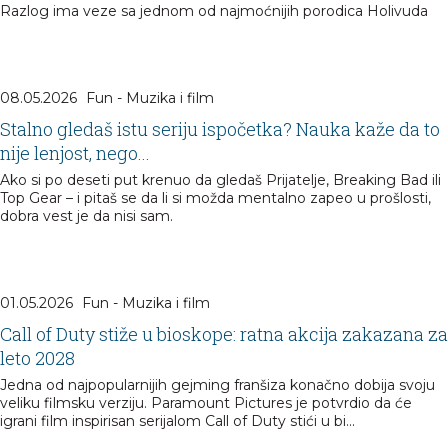
Razlog ima veze sa jednom od najmoćnijih porodica Holivuda
08.05.2026
Fun - Muzika i film
Stalno gledaš istu seriju ispočetka? Nauka kaže da to
nije lenjost, nego...
Ako si po deseti put krenuo da gledaš Prijatelje, Breaking Bad ili
Top Gear – i pitaš se da li si možda mentalno zapeo u prošlosti,
dobra vest je da nisi sam.
01.05.2026
Fun - Muzika i film
Call of Duty stiže u bioskope: ratna akcija zakazana za
leto 2028
Jedna od najpopularnijih gejming franšiza konačno dobija svoju
veliku filmsku verziju. Paramount Pictures je potvrdio da će
igrani film inspirisan serijalom Call of Duty stići u bi...