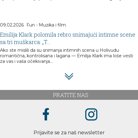
09.02.2026
Fun - Muzika i film
Emilija Klark polomila rebro snimajući intimne scene
sa tri muškarca: „T...
Ako ste mislili da su snimanja intimnih scena u Holivudu
romantična, kontrolisana i lagana — Emilija Klark ima loše vesti
za vas i vaša očekivanja…
PRATITE NAS
Prijavite se za naš newsletter