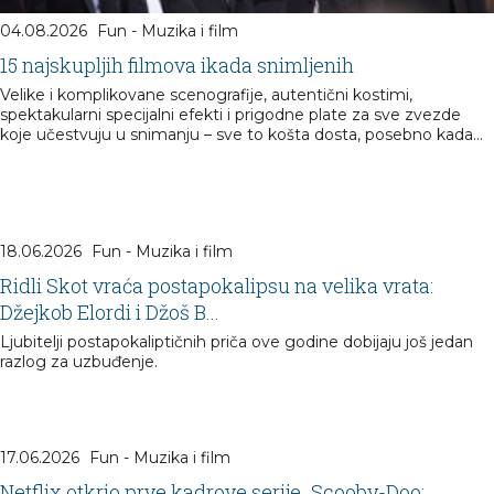
04.08.2026
Fun - Muzika i film
15 najskupljih filmova ikada snimljenih
Velike i komplikovane scenografije, autentični kostimi,
spektakularni specijalni efekti i prigodne plate za sve zvezde
koje učestvuju u snimanju – sve to košta dosta, posebno kada...
18.06.2026
Fun - Muzika i film
Ridli Skot vraća postapokalipsu na velika vrata:
Džejkob Elordi i Džoš B...
Ljubitelji postapokaliptičnih priča ove godine dobijaju još jedan
razlog za uzbuđenje.
17.06.2026
Fun - Muzika i film
Netflix otkrio prve kadrove serije „Scooby-Doo: