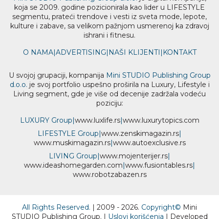
koja se 2009. godine pozicionirala kao lider u LIFESTYLE
segmentu, prateći trendove i vesti iz sveta mode, lepote,
kulture i zabave, sa velikom pažnjom usmerenoj ka zdravoj
ishrani i fitnesu.
O NAMA
|
ADVERTISING
|
NAŠI KLIJENTI
|
KONTAKT
U svojoj grupaciji, kompanija
Mini STUDIO Publishing Group
d.o.o.
je svoj portfolio uspešno proširila na Luxury, Lifestyle i
Living segment, gde je više od decenije zadržala vodeću
poziciju:
LUXURY Group
|
www.
luxlife
.rs
|
www.
luxurytopics
.com
LIFESTYLE Group
|
www.
zenski
magazin.rs
|
www.
muski
magazin.rs
|
www.
auto
exclusive.rs
LIVING Group
|
www.
moj
enterijer.rs
|
www.
ideas
homegarden.com
|
www.
fusiontables
.rs
|
www.
robotzabazen
.rs
All Rights Reserved.
| 2009 - 2026.
Copyright©
Mini
STUDIO Publishing Group. |
Uslovi korišćenja
| Developed