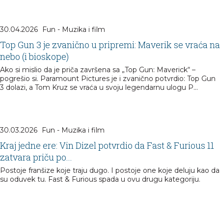
30.04.2026
Fun - Muzika i film
Top Gun 3 je zvanično u pripremi: Maverik se vraća na
nebo (i bioskope)
Ako si mislio da je priča završena sa „Top Gun: Maverick“ –
pogrešio si. Paramount Pictures je i zvanično potvrdio: Top Gun
3 dolazi, a Tom Kruz se vraća u svoju legendarnu ulogu P...
30.03.2026
Fun - Muzika i film
Kraj jedne ere: Vin Dizel potvrdio da Fast & Furious 11
zatvara priču po...
Postoje franšize koje traju dugo. I postoje one koje deluju kao da
su oduvek tu. Fast & Furious spada u ovu drugu kategoriju.