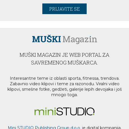
PRIJAVITE SE
MUŠKI MAGAZIN JE WEB PORTAL ZA
SAVREMENOG MUŠKARCA.
Interesantne teme iz oblasti sporta, fitnessa, trendova.
Zabavnio video klipovi i teme za razonodu. Viralni video
klipovi, smešne fotke, gedžeti, galerije lepih devojaka i još
mnogo toga.
Mini STUDIO Publishing Group d.o.o.
je digital kompanija,