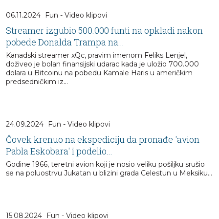
06.11.2024
Fun - Video klipovi
Streamer izgubio 500.000 funti na opkladi nakon
pobede Donalda Trampa na...
Kanadski streamer xQc, pravim imenom Feliks Lenjel,
doživeo je bolan finansijski udarac kada je uložio 700.000
dolara u Bitcoinu na pobedu Kamale Haris u američkim
predsedničkim iz...
24.09.2024
Fun - Video klipovi
Čovek krenuo na ekspediciju da pronađe 'avion
Pabla Eskobara' i podelio...
Godine 1966, teretni avion koji je nosio veliku pošiljku srušio
se na poluostrvu Jukatan u blizini grada Celestun u Meksiku...
15.08.2024
Fun - Video klipovi