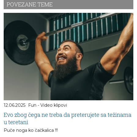
POVEZANE TEME
12.06.2025
Fun - Video klipovi
Evo zbog čega ne treba da preterujete sa težinama
u teretani
Puče noga ko čačkalica !!!