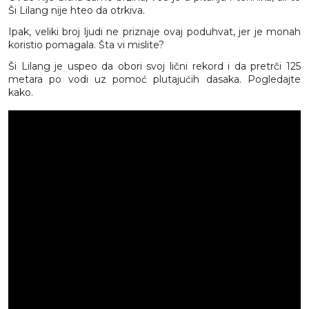
Ši Lilang nije hteo da otrkiva.
Ipak, veliki broj ljudi ne priznaje ovaj poduhvat, jer je monah
koristio pomagala. Šta vi mislite?
Ši Lilang je uspeo da obori svoj lični rekord i da pretrči 125
metara po vodi uz pomoć plutajućih dasaka. Pogledajte
kako.