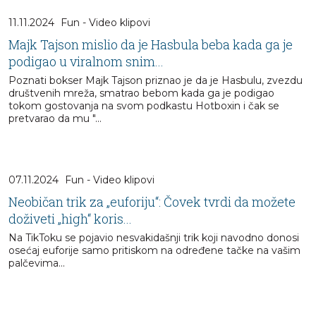
11.11.2024
Fun - Video klipovi
Majk Tajson mislio da je Hasbula beba kada ga je
podigao u viralnom snim...
Poznati bokser Majk Tajson priznao je da je Hasbulu, zvezdu
društvenih mreža, smatrao bebom kada ga je podigao
tokom gostovanja na svom podkastu Hotboxin i čak se
pretvarao da mu "...
07.11.2024
Fun - Video klipovi
Neobičan trik za „euforiju“: Čovek tvrdi da možete
doživeti „high“ koris...
Na TikToku se pojavio nesvakidašnji trik koji navodno donosi
osećaj euforije samo pritiskom na određene tačke na vašim
palčevima...