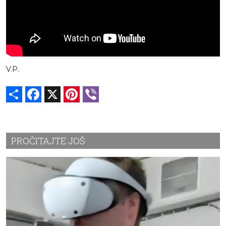
V.P.
Share
Facebook
X
Pinterest
Viber
PROČITAJTE JOŠ