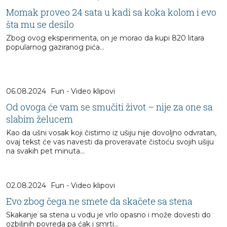
Momak proveo 24 sata u kadi sa koka kolom i evo
šta mu se desilo
Zbog ovog eksperimenta, on je morao da kupi 820 litara
popularnog gaziranog pića...
06.08.2024
Fun - Video klipovi
Od ovoga će vam se smučiti život – nije za one sa
slabim želucem
Kao da ušni vosak koji čistimo iz ušiju nije dovoljno odvratan,
ovaj tekst će vas navesti da proveravate čistoću svojih ušiju
na svakih pet minuta…
02.08.2024
Fun - Video klipovi
Evo zbog čega ne smete da skačete sa stena
Skakanje sa stena u vodu je vrlo opasno i može dovesti do
ozbiljnih povreda pa ćak i smrti...