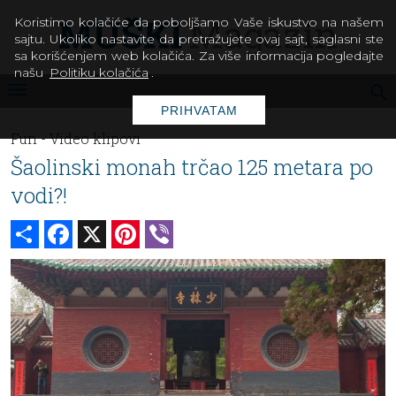
Koristimo kolačiće da poboljšamo Vaše iskustvo na našem
sajtu. Ukoliko nastavite da pretražujete ovaj sajt, saglasni ste
sa korišćenjem web kolačića. Za više informacija pogledajte
našu
Politiku kolačića
.
PRIHVATAM
Fun -
Video klipovi
Šaolinski monah trčao 125 metara po
vodi?!
Share
Facebook
X
Pinterest
Viber