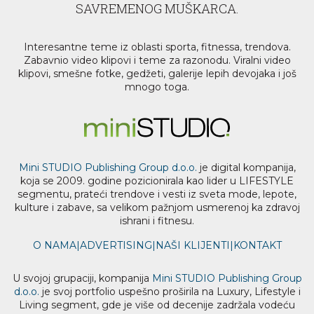
SAVREMENOG MUŠKARCA.
Interesantne teme iz oblasti sporta, fitnessa, trendova.
Zabavnio video klipovi i teme za razonodu. Viralni video
klipovi, smešne fotke, gedžeti, galerije lepih devojaka i još
mnogo toga.
Mini STUDIO Publishing Group d.o.o.
je digital kompanija,
koja se 2009. godine pozicionirala kao lider u LIFESTYLE
segmentu, prateći trendove i vesti iz sveta mode, lepote,
kulture i zabave, sa velikom pažnjom usmerenoj ka zdravoj
ishrani i fitnesu.
O NAMA
|
ADVERTISING
|
NAŠI KLIJENTI
|
KONTAKT
U svojoj grupaciji, kompanija
Mini STUDIO Publishing Group
d.o.o.
je svoj portfolio uspešno proširila na Luxury, Lifestyle i
Living segment, gde je više od decenije zadržala vodeću