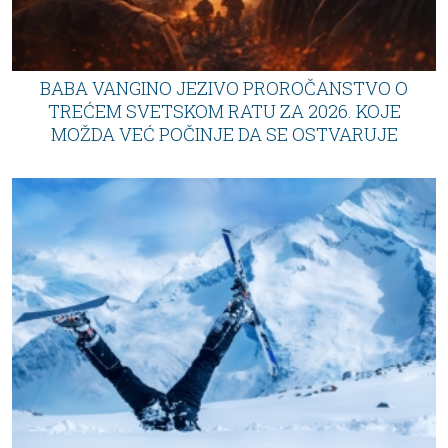
BABA VANGINO JEZIVO PROROČANSTVO O
TREĆEM SVETSKOM RATU ZA 2026. KOJE
MOŽDA VEĆ POČINJE DA SE OSTVARUJE