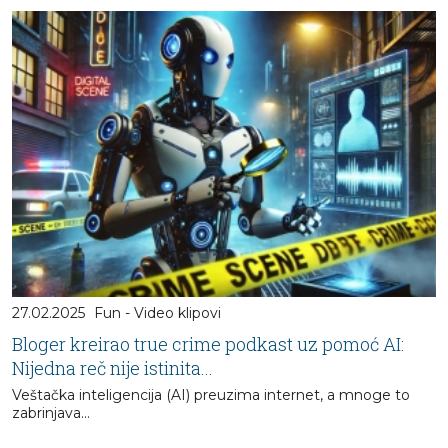
27.02.2025
Fun - Video klipovi
Bloger kreirao true crime podkast uz pomoć AI:
Nijedna reč nije istinita...
Veštačka inteligencija (AI) preuzima internet, a mnoge to
zabrinjava…