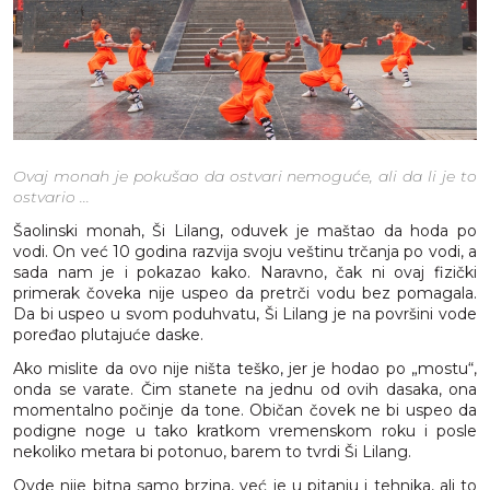
Ovaj monah je pokušao da ostvari nemoguće, ali da li je to
ostvario ...
Šaolinski monah, Ši Lilang, oduvek je maštao da hoda po
vodi. On već 10 godina razvija svoju veštinu trčanja po vodi, a
sada nam je i pokazao kako. Naravno, čak ni ovaj fizički
primerak čoveka nije uspeo da pretrči vodu bez pomagala.
Da bi uspeo u svom poduhvatu, Ši Lilang je na površini vode
poređao plutajuće daske.
Ako mislite da ovo nije ništa teško, jer je hodao po „mostu“,
onda se varate. Čim stanete na jednu od ovih dasaka, ona
momentalno počinje da tone. Običan čovek ne bi uspeo da
podigne noge u tako kratkom vremenskom roku i posle
nekoliko metara bi potonuo, barem to tvrdi Ši Lilang.
Ovde nije bitna samo brzina, već je u pitanju i tehnika, ali to