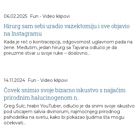
06.02.2025
Fun - Video klipovi
Hirurg sam sebi uradio vazektomiju i sve objavio
na Instagramu
Kada je reč o kontracepciji, odgovornost uglavnom pada na
žene. Međutim, jedan hirurg sa Tajvana odlučio je da
preuzme stvar u svoje ruke – doslovno…
14.11.2024
Fun - Video klipovi
Čovek snimio svoje bizarno iskustvo s najjačim
prirodnim halucinogenom n...
Greg Šulc, hrabri YouTuber, odlučio je da snimi svoje iskustvo
pod uticajem salvia divinorum, najmoćnijeg prirodnog
psihodelika na svetu, kako bi pokazao ljudima šta mogu
očekivati...