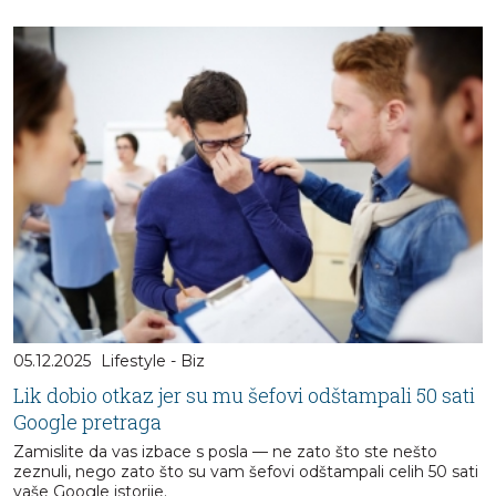
05.12.2025
Lifestyle - Biz
Lik dobio otkaz jer su mu šefovi odštampali 50 sati
Google pretraga
Zamislite da vas izbace s posla — ne zato što ste nešto
zeznuli, nego zato što su vam šefovi odštampali celih 50 sati
vaše Google istorije.