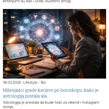
kriterijumi su, kao i uvek, izuzetno strogi…
18.02.2026
Lifestyle - Biz
Milenijalci grade karijere po horoskopu: kako je
astrologija postala ala...
Astrologija je prestala da bude hobi za vikend i Instagram
storije…