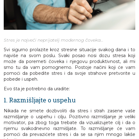
Stres je najveći neprijatelj modernog čoveka...
Svi sigurno prolazite kroz stresne situacije svakog dana i to
najviše na svom poslu. Svaki posao nosi dozu stresa koji
može da poremeti čoveka i njegovu produktivnost, ali mi
smo tu da vam pomognemo. Postoje načini koji će vam
pomoći da pobedite stres i da svoje strahove pretvorite u
pobede i uspeh.
Evo šta je potrebno da uradite:
1. Razmišljajte o uspehu
Nikada ne smete dozbvoliti da stres i strah zasene vaše
razmišljanje o uspehu i cilju. Pozitivno razmišljanje je veliki
motivator, pa zbog toga trebate da vizualizujete cilj i da o
njemu svakodnevno razmišljate. To razmišljanje će vam
pomoći da prevazićete stres i da se sa njim mnogo lakše