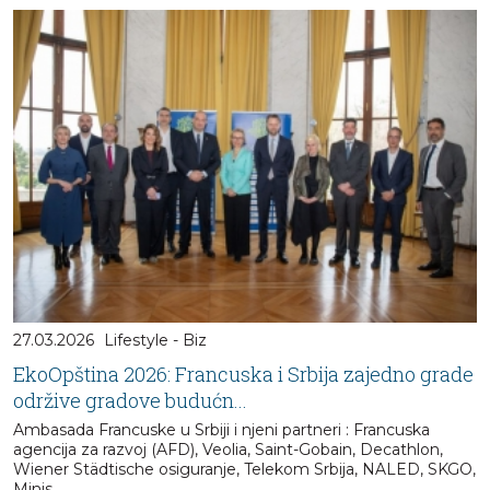
27.03.2026
Lifestyle - Biz
EkoOpština 2026: Francuska i Srbija zajedno grade
održive gradove budućn...
Ambasada Francuske u Srbiji i njeni partneri : Francuska
agencija za razvoj (AFD), Veolia, Saint-Gobain, Decathlon,
Wiener Städtische osiguranje, Telekom Srbija, NALED, SKGO,
Minis...