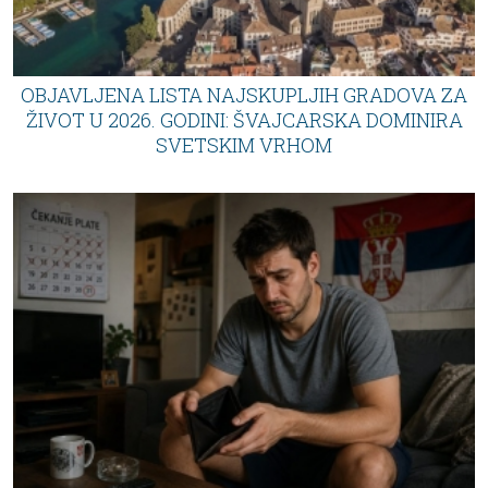
OBJAVLJENA LISTA NAJSKUPLJIH GRADOVA ZA
ŽIVOT U 2026. GODINI: ŠVAJCARSKA DOMINIRA
SVETSKIM VRHOM