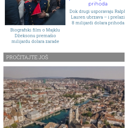
Dok drugi usporavaju Ralph
Lauren ubrzava – i prelazi
8 milijardi dolara prihoda
Biografski film o Majklu
Džeksonu premašio
milijardu dolara zarade
PROČITAJTE JOŠ