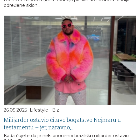
određene sklon...
26.09.2025
Lifestyle - Biz
Milijarder ostavio čitavo bogatstvo Nejmaru u
testamentu – jer, naravno,...
Kada čujete da je neki anonimni brazilski milijarder ostavio