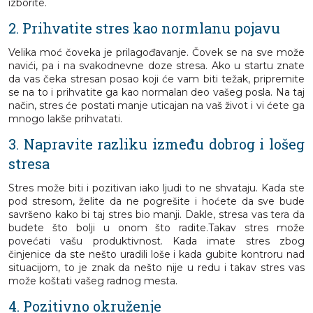
izborite.
2. Prihvatite stres kao normlanu pojavu
Velika moć čoveka je prilagođavanje. Čovek se na sve može
navići, pa i na svakodnevne doze stresa. Ako u startu znate
da vas čeka stresan posao koji će vam biti težak, pripremite
se na to i prihvatite ga kao normalan deo vašeg posla. Na taj
način, stres će postati manje uticajan na vaš život i vi ćete ga
mnogo lakše prihvatati.
3. Napravite razliku između dobrog i lošeg
stresa
Stres može biti i pozitivan iako ljudi to ne shvataju. Kada ste
pod stresom, želite da ne pogrešite i hoćete da sve bude
savršeno kako bi taj stres bio manji. Dakle, stresa vas tera da
budete što bolji u onom što radite.Takav stres može
povećati vašu produktivnost. Kada imate stres zbog
činjenice da ste nešto uradili loše i kada gubite kontroru nad
situacijom, to je znak da nešto nije u redu i takav stres vas
može koštati vašeg radnog mesta.
4. Pozitivno okruženje