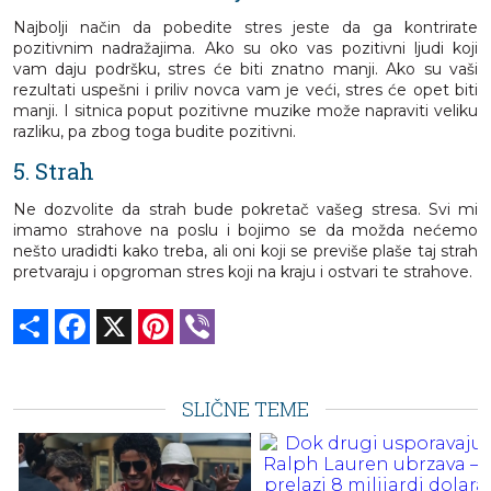
Najbolji način da pobedite stres jeste da ga kontrirate
pozitivnim nadražajima. Ako su oko vas pozitivni ljudi koji
vam daju podršku, stres će biti znatno manji. Ako su vaši
rezultati uspešni i priliv novca vam je veći, stres će opet biti
manji. I sitnica poput pozitivne muzike može napraviti veliku
razliku, pa zbog toga budite pozitivni.
5. Strah
Ne dozvolite da strah bude pokretač vašeg stresa. Svi mi
imamo strahove na poslu i bojimo se da možda nećemo
nešto uradidti kako treba, ali oni koji se previše plaše taj strah
pretvaraju i opgroman stres koji na kraju i ostvari te strahove.
Share
Facebook
X
Pinterest
Viber
SLIČNE TEME