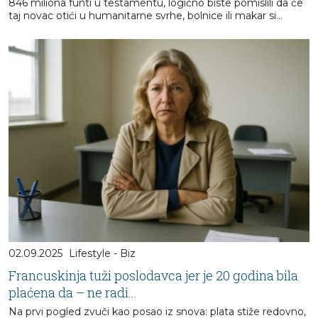
846 miliona funti u testamentu, logično biste pomislili da će
taj novac otići u humanitarne svrhe, bolnice ili makar si...
02.09.2025
Lifestyle - Biz
Francuskinja tuži poslodavca jer je 20 godina bila
plaćena da – ne radi...
Na prvi pogled zvuči kao posao iz snova: plata stiže redovno,