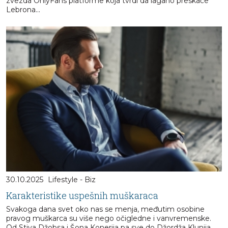
zvezda OnlyFans platforme koja tvrdi da lagano preskače
Lebrona...
30.10.2025
Lifestyle - Biz
Karakteristike uspešnih muškaraca
Svakoga dana svet oko nas se menja, međutim osobine
pravog muškarca su više nego očigledne i vanvremenske.
Od Stiva Džobsa i Šona Konerija pa sve do Džordža Klunija,