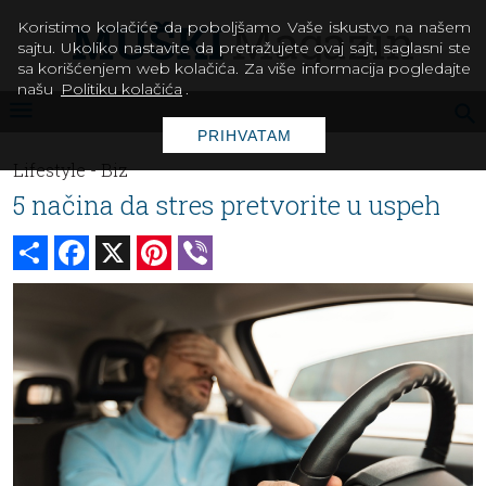
Koristimo kolačiće da poboljšamo Vaše iskustvo na našem
sajtu. Ukoliko nastavite da pretražujete ovaj sajt, saglasni ste
sa korišćenjem web kolačića. Za više informacija pogledajte
našu
Politiku kolačića
.
PRIHVATAM
Lifestyle -
Biz
5 načina da stres pretvorite u uspeh
Share
Facebook
X
Pinterest
Viber