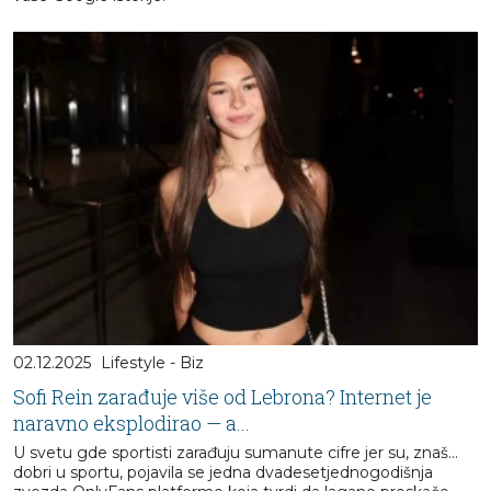
02.12.2025
Lifestyle - Biz
Sofi Rein zarađuje više od Lebrona? Internet je
naravno eksplodirao — a...
U svetu gde sportisti zarađuju sumanute cifre jer su, znaš…
dobri u sportu, pojavila se jedna dvadesetjednogodišnja