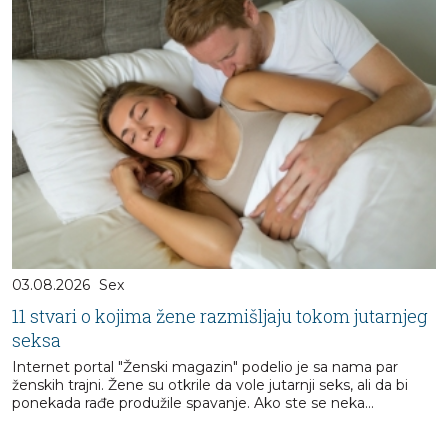
03.08.2026
Sex
11 stvari o kojima žene razmišljaju tokom jutarnjeg
seksa
Internet portal "Ženski magazin" podelio je sa nama par
ženskih trajni. Žene su otkrile da vole jutarnji seks, ali da bi
ponekada rađe produžile spavanje. Ako ste se neka...