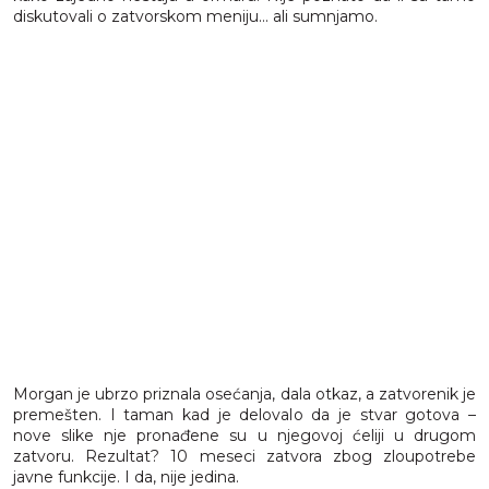
diskutovali o zatvorskom meniju... ali sumnjamo.
Morgan je ubrzo priznala osećanja, dala otkaz, a zatvorenik je
premešten. I taman kad je delovalo da je stvar gotova –
nove slike nje pronađene su u njegovoj ćeliji u drugom
zatvoru. Rezultat? 10 meseci zatvora zbog zloupotrebe
javne funkcije. I da, nije jedina.