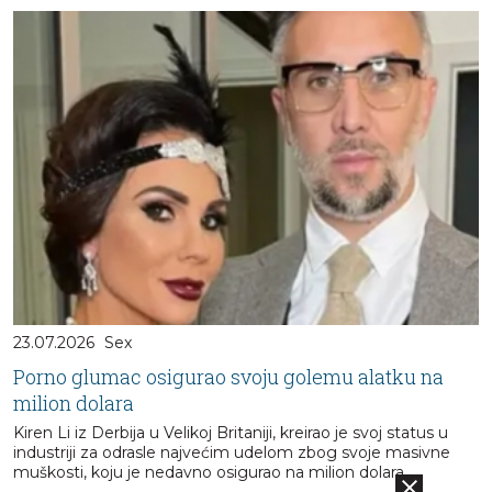
23.07.2026
Sex
Porno glumac osigurao svoju golemu alatku na
milion dolara
Kiren Li iz Derbija u Velikoj Britaniji, kreirao je svoj status u
industriji za odrasle najvećim udelom zbog svoje masivne
muškosti, koju je nedavno osigurao na milion dolara...