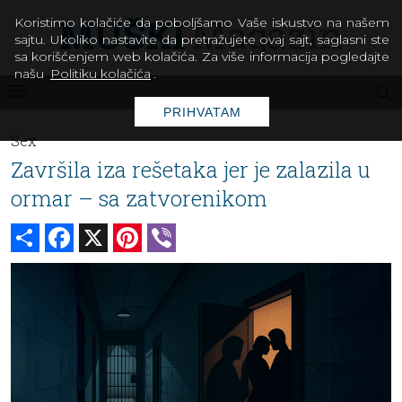
Koristimo kolačiće da poboljšamo Vaše iskustvo na našem
sajtu. Ukoliko nastavite da pretražujete ovaj sajt, saglasni ste
sa korišćenjem web kolačića. Za više informacija pogledajte
našu
Politiku kolačića
.
PRIHVATAM
Sex
Završila iza rešetaka jer je zalazila u
ormar – sa zatvorenikom
Share
Facebook
X
Pinterest
Viber