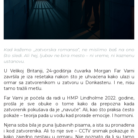
Kad kažemo „zatvorska romansa“, ne mislimo baš na ono
što sledi. Ali hej, ljubav ne bira mesto – ni vreme, ni kaznenu
ustanovu.
U Velikoj Britaniji, 24-godišnja čuvarka Morgan Far Varni
završila je iza rešetaka nakon što je uhvaćena kako ulazi u
ormar sa zatvorenikom u zatvoru u Donkasteru. I ne, nisu
tamo tražili metlu.
Far Varni je počela da radi u HMP Lindholme 2022. godine,
prošla je sve obuke o tome kako da prepozna kada
zatvorenik pokušava da je „navuče“. Ali, kao što praksa često
pokaže – teorija pada u vodu kad prorade emocije. I hormoni.
Njena soba bila je puna ljubavnih pisama, a ista su pronađena
i kod zatvorenika. Ali to nije sve – CCTV snimak pokazuje ih
kako zajedno nestaju u ormaru. Nije poznato da li su tamo