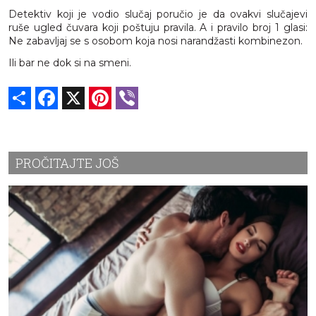
Detektiv koji je vodio slučaj poručio je da ovakvi slučajevi
ruše ugled čuvara koji poštuju pravila. A i pravilo broj 1 glasi:
Ne zabavljaj se s osobom koja nosi narandžasti kombinezon.
Ili bar ne dok si na smeni.
Share
Facebook
X
Pinterest
Viber
PROČITAJTE JOŠ