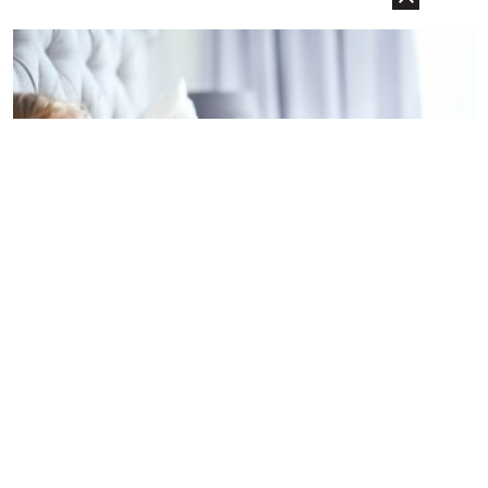
22.07.2026
Sex
Zašto žene razmišljaju o drugim muškarcima kada
su sa vama
Najnovija istraživajna su pokazala da 50 posto žena u toku
seksualnog odnosa razmišlja o drugim muškarcima. To je
prilično veliki broj žena pa se postavlja pitanje zašto? Postoji