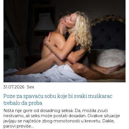
31.07.2026
Sex
Poze za spavaću sobu koje bi svaki muškarac
trebalo da proba
Ništa nije gore od dosadnog seksa. Da, možda zvuči
nestvarno, ali seks može postati dosadan. Ovakve situacije
javljaju se najčešće zbog monotonosti u krevetu. Dakle,
parovi previše...