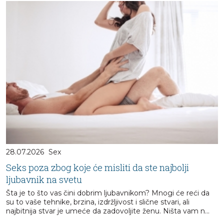
28.07.2026
Sex
Seks poza zbog koje će misliti da ste najbolji
ljubavnik na svetu
Šta je to što vas čini dobrim ljubavnikom? Mnogi će reći da
su to vaše tehnike, brzina, izdržljivost i slične stvari, ali
najbitnija stvar je umeće da zadovoljite ženu. Ništa vam n...