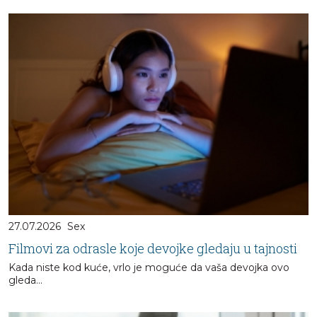
27.07.2026
Sex
Filmovi za odrasle koje devojke gledaju u tajnosti
Kada niste kod kuće, vrlo je moguće da vaša devojka ovo
gleda...