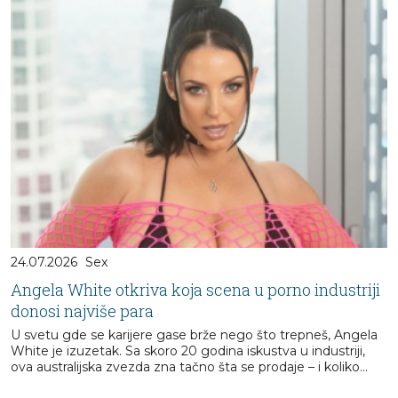
24.07.2026
Sex
Angela White otkriva koja scena u porno industriji
donosi najviše para
U svetu gde se karijere gase brže nego što trepneš, Angela
White je izuzetak. Sa skoro 20 godina iskustva u industriji,
ova australijska zvezda zna tačno šta se prodaje – i koliko...