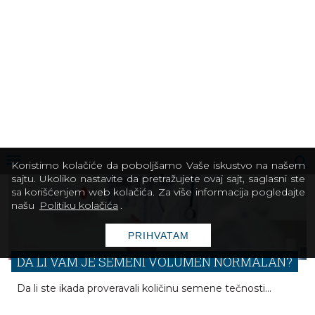
Univerzum ženskih erogenih zona je ogroman i raznolik,
sa oblastima koje obećavaju intenzivna i zadovoljavajuća
čulna iskustva.
DA LI VAM JE SEMENI VOLUMEN NORMALAN?
Da li ste ikada proveravali količinu semene tečnosti...