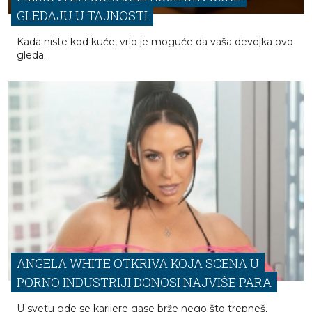
GLEDAJU U TAJNOSTI
Kada niste kod kuće, vrlo je moguće da vaša devojka ovo
gleda...
ANGELA WHITE OTKRIVA KOJA SCENA U
PORNO INDUSTRIJI DONOSI NAJVIŠE PARA
U svetu gde se karijere gase brže nego što trepneš,