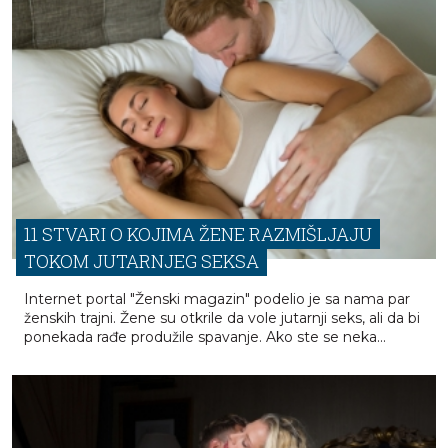
11 STVARI O KOJIMA ŽENE RAZMIŠLJAJU
TOKOM JUTARNJEG SEKSA
Internet portal "Ženski magazin" podelio je sa nama par
ženskih trajni. Žene su otkrile da vole jutarnji seks, ali da bi
ponekada rađe produžile spavanje. Ako ste se neka...