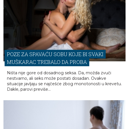
POZE ZA SPAVAĆU SOBU KOJE BI SVAKI
MUŠKARAC TREBALO DA PROBA
Ništa nije gore od dosadnog seksa. Da, možda zvuči
nestvarno, ali seks može postati dosadan. Ovakve
situacije javljaju se najčešće zbog monotonosti u krevetu.
Dakle, parovi previše...