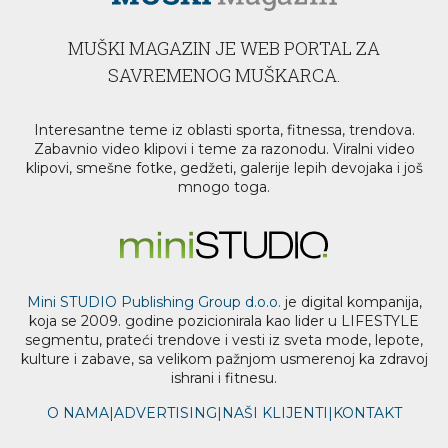
MUŠKI MAGAZIN JE WEB PORTAL ZA
SAVREMENOG MUŠKARCA.
Interesantne teme iz oblasti sporta, fitnessa, trendova.
Zabavnio video klipovi i teme za razonodu. Viralni video
klipovi, smešne fotke, gedžeti, galerije lepih devojaka i još
mnogo toga.
Mini STUDIO Publishing Group d.o.o.
je digital kompanija,
koja se 2009. godine pozicionirala kao lider u LIFESTYLE
segmentu, prateći trendove i vesti iz sveta mode, lepote,
kulture i zabave, sa velikom pažnjom usmerenoj ka zdravoj
ishrani i fitnesu.
O NAMA
|
ADVERTISING
|
NAŠI KLIJENTI
|
KONTAKT