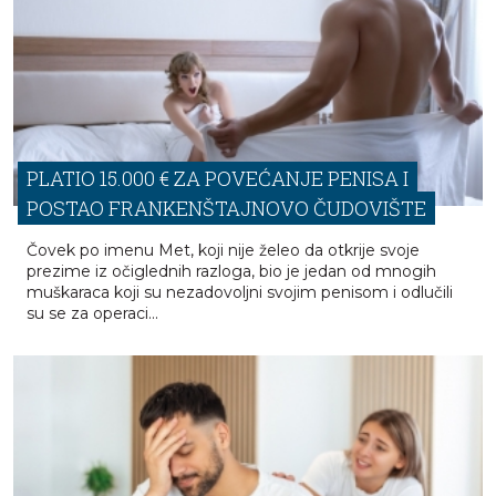
PLATIO 15.000 € ZA POVEĆANJE PENISA I
POSTAO FRANKENŠTAJNOVO ČUDOVIŠTE
Čovek po imenu Met, koji nije želeo da otkrije svoje
prezime iz očiglednih razloga, bio je jedan od mnogih
muškaraca koji su nezadovoljni svojim penisom i odlučili
su se za operaci...