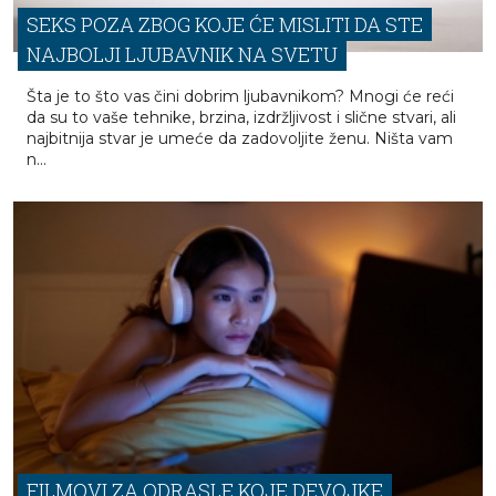
SEKS POZA ZBOG KOJE ĆE MISLITI DA STE
NAJBOLJI LJUBAVNIK NA SVETU
Šta je to što vas čini dobrim ljubavnikom? Mnogi će reći
da su to vaše tehnike, brzina, izdržljivost i slične stvari, ali
najbitnija stvar je umeće da zadovoljite ženu. Ništa vam
n...
FILMOVI ZA ODRASLE KOJE DEVOJKE