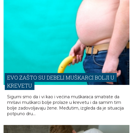
EVO ZAŠTO SU DEBELI MUŠKARCI BOLJI U
KREVETU
Sigurni smo da i vi kao i većina muškaraca smatrate da
mršavi muškarci bolje prolaze u krevetu i da samim tim
bolje zadovoljavaju žene. Međutim, izgleda da je situacija
potpuno dru...