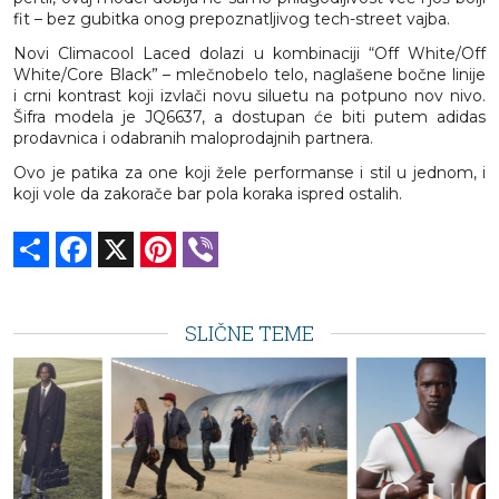
fit – bez gubitka onog prepoznatljivog tech-street vajba.
Novi Climacool Laced dolazi u kombinaciji “Off White/Off
White/Core Black” – mlečnobelo telo, naglašene bočne linije
i crni kontrast koji izvlači novu siluetu na potpuno nov nivo.
Šifra modela je JQ6637, a dostupan će biti putem adidas
prodavnica i odabranih maloprodajnih partnera.
Ovo je patika za one koji žele performanse i stil u jednom, i
koji vole da zakorače bar pola koraka ispred ostalih.
Share
Facebook
X
Pinterest
Viber
SLIČNE TEME