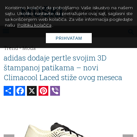
Koristimo kolačiće da poboljšamo Vaše iskustvo na našem
sajtu. Ukoliko nastavite da pretražujete ovaj sajt, saglasni ste
sa korišćenjem web kolačića. Za više informacija pogledajte
našu
Politiku kolačića
.
PRIHVATAM
Trend -
Moda
adidas dodaje pertle svojim 3D
štampanoj patikama – novi
Climacool Laced stiže ovog meseca
Share
Facebook
X
Pinterest
Viber