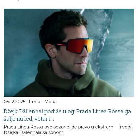
05.12.2025
Trend - Moda
Džejk Džilenhal podiže ulog: Prada Linea Rossa ga
šalje na led, vetar i...
Prada Linea Rossa ove sezone ide pravo u ekstrem — i vodi
Džejka Džilenhala sa sobom.