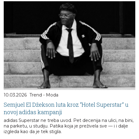
10.03.2026
Trend - Moda
Semjuel El Džekson luta kroz “Hotel Superstar” u
novoj adidas kampanji
adidas Superstar ne treba uvod. Pet decenija na ulici, na bini,
na parketu, u studiju. Patika koja je preživela sve — i i dalje
izgleda kao da je tek stigla.