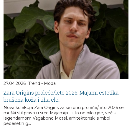
27.04.2026
Trend - Moda
Zara Origins proleće/leto 2026: Majami estetika,
brušena koža i tiha ele...
Nova kolekcija Zara Origins za sezonu proleće/leto 2026 seli
muški stil pravo u srce Majamija – i to ne bilo gde, već u
legendarnom Vagabond Motel, arhitektonski simbol
pedesetih g...