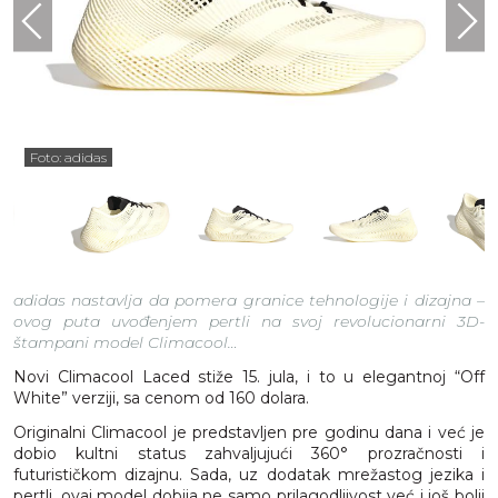
Foto: adidas
adidas nastavlja da pomera granice tehnologije i dizajna –
ovog puta uvođenjem pertli na svoj revolucionarni 3D-
štampani model Climacool…
Novi Climacool Laced stiže 15. jula, i to u elegantnoj “Off
White” verziji, sa cenom od 160 dolara.
Originalni Climacool je predstavljen pre godinu dana i već je
dobio kultni status zahvaljujući 360° prozračnosti i
futurističkom dizajnu. Sada, uz dodatak mrežastog jezika i
pertli, ovaj model dobija ne samo prilagodljivost već i još bolji