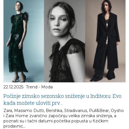
22.12.2025
Trend - Moda
Počinje zimsko sezonsko sniženje u Inditexu: Evo
kada možete uloviti prv...
Zara, Massimo Dutti, Bershka, Stradivarius, Pull&Bear, Oysho
i Zara Home zvanično započinju velika zimska sniženja, a
poznati su i tačni datumi početka popusta u fizičkim
prodavnic...