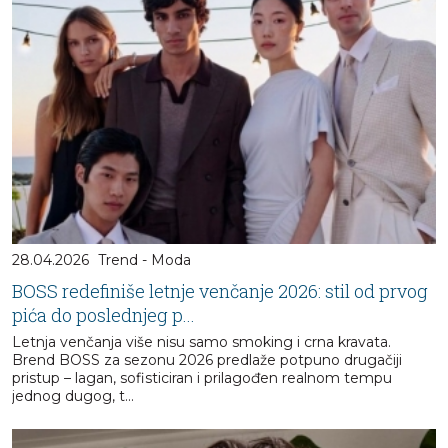
28.04.2026
Trend - Moda
BOSS redefiniše letnje venčanje 2026: stil od prvog
pića do poslednjeg p...
Letnja venčanja više nisu samo smoking i crna kravata.
Brend BOSS za sezonu 2026 predlaže potpuno drugačiji
pristup – lagan, sofisticiran i prilagođen realnom tempu
jednog dugog, t...