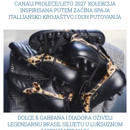
CANALI PROLEĆE/LETO 2027: KOLEKCIJA
INSPIRISANA PUTEM ZAČINA SPAJA
ITALIJANSKO KROJAŠTVO I DUH PUTOVANJA
DOLCE & GABBANA I DIADORA OŽIVELI
LEGENDARNU BRASIL SILUETU U LUKSUZNOM