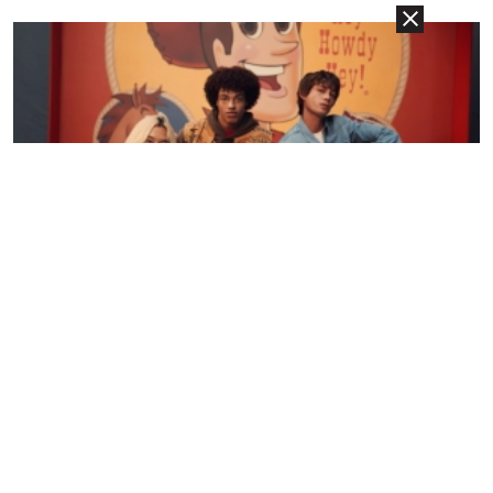
27.11.2025
Trend - Moda
Stigla je nova Levi’s® kolekcija inspirisana
animiranim filmom Toy Story...
Modni brend Levi’s® udružio je snage sa poznatom Disney &
Pixar produkcijom, kako bi ove godine proslavili 30. rođendan
popularnog animiranog filma Toy Story, kreiranjem