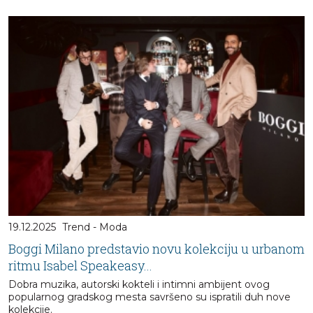
19.12.2025
Trend - Moda
Boggi Milano predstavio novu kolekciju u urbanom
ritmu Isabel Speakeasy...
Dobra muzika, autorski kokteli i intimni ambijent ovog
popularnog gradskog mesta savršeno su ispratili duh nove
kolekcije.