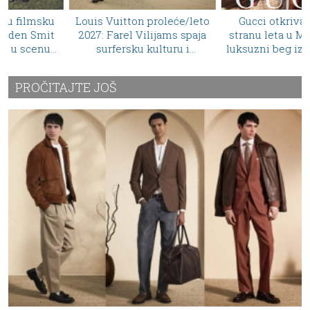
Louis Vuitton proleće/leto
Gucci otkriva najlepšu
2027: Farel Vilijams spaja
stranu leta u Monte Karlu:
surfersku kulturu i
luksuzni beg između mora,
luksuzno krojenje
brzine i italijanskog
glamura
PROČITAJTE JOŠ