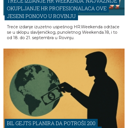
TREĆE IZDANJE HR.WEEKENDA: NAJVAŽNIJE
OKUPLJANJE HR PROFESIONALACA OVE
JESENI PONOVO U ROVINJU
Treće izdanje izuzetno uspešnog HR.Weekenda održaće
se u sklopu slavljeničkog, punoletnog Weekenda.18, i to
od 18. do 21. septembra u Rovinju.