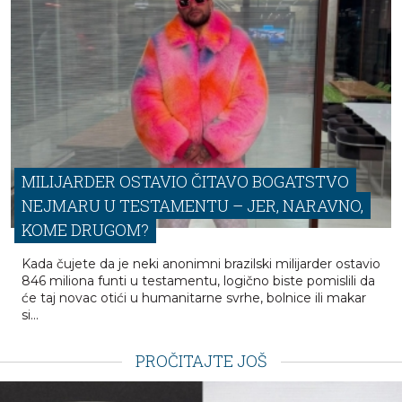
MILIJARDER OSTAVIO ČITAVO BOGATSTVO
NEJMARU U TESTAMENTU – JER, NARAVNO,
KOME DRUGOM?
Kada čujete da je neki anonimni brazilski milijarder ostavio
846 miliona funti u testamentu, logično biste pomislili da
će taj novac otići u humanitarne svrhe, bolnice ili makar
si...