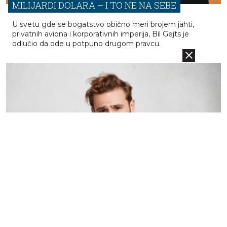
BIL GEJTS PLANIRA DA POTROŠI 200
MILIJARDI DOLARA – I TO NE NA SEBE
U svetu gde se bogatstvo obično meri brojem jahti,
privatnih aviona i korporativnih imperija, Bil Gejts je
odlučio da ode u potpuno drugom pravcu.
KINESKA FIRMA UVODI “NESREĆNO
ODSUSTVO”: GENIJALNA BRIGA ZA RADNIKA