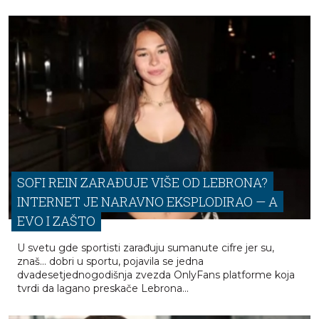
agencija za razvoj (AFD), Veolia, Saint-Gobain, Decathlon,
Wiener Städtische osiguranje, Telekom Srbija, NALED,
SKGO, Minis...
SOFI REIN ZARAĐUJE VIŠE OD LEBRONA?
INTERNET JE NARAVNO EKSPLODIRAO — A
EVO I ZAŠTO
U svetu gde sportisti zarađuju sumanute cifre jer su,
znaš… dobri u sportu, pojavila se jedna
dvadesetjednogodišnja zvezda OnlyFans platforme koja