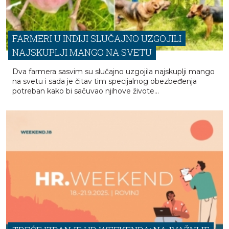
FARMERI U INDIJI SLUČAJNO UZGOJILI
NAJSKUPLJI MANGO NA SVETU
Dva farmera sasvim su slučajno uzgojila najskuplji mango
na svetu i sada je čitav tim specijalnog obezbeđenja
potreban kako bi sačuvao njihove živote...