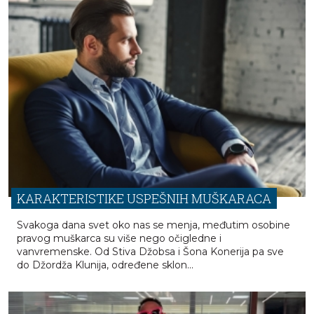
tvrdi da lagano preskače Lebrona...
KARAKTERISTIKE USPEŠNIH MUŠKARACA
Svakoga dana svet oko nas se menja, međutim osobine
pravog muškarca su više nego očigledne i
vanvremenske. Od Stiva Džobsa i Šona Konerija pa sve
do Džordža Klunija, određene sklon...