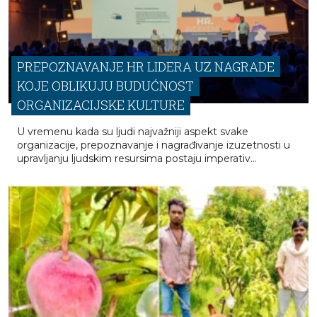
PREPOZNAVANJE HR LIDERA UZ NAGRADE
KOJE OBLIKUJU BUDUĆNOST
ORGANIZACIJSKE KULTURE
U vremenu kada su ljudi najvažniji aspekt svake
organizacije, prepoznavanje i nagrađivanje izuzetnosti u
upravljanju ljudskim resursima postaju imperativ...