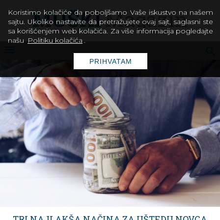
Koristimo kolačiće da poboljšamo Vaše iskustvo na našem
sajtu. Ukoliko nastavite da pretražujete ovaj sajt, saglasni ste
sa korišćenjem web kolačića. Za više informacija pogledajte
našu
Politiku kolačića
.
PRIHVATAM
ROSKOSMOS OTVORIO KONKURS ZA