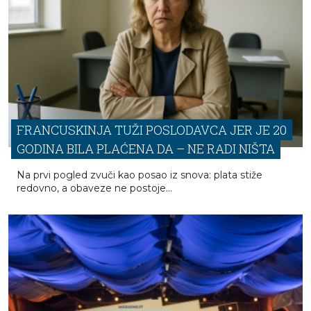
FRANCUSKINJA TUŽI POSLODAVCA JER JE 20
GODINA BILA PLAĆENA DA – NE RADI NIŠTA
Na prvi pogled zvuči kao posao iz snova: plata stiže
redovno, a obaveze ne postoje...