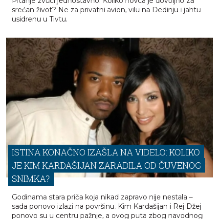
ŠTO VEĆINA DANAS ZARAĐUJE
Pitanje zvuči jednostavno: Koliko novca je dovoljno za
srećan život? Ne za privatni avion, vilu na Dedinju i jahtu
usidrenu u Tivtu.
ISTINA KONAČNO IZAŠLA NA VIDELO: KOLIKO
JE KIM KARDAŠIJAN ZARADILA OD ČUVENOG
SNIMKA?