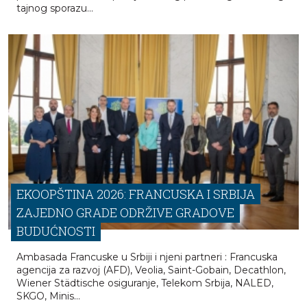
Godinama stara priča koja nikad zapravo nije nestala –
sada ponovo izlazi na površinu. Kim Kardašijan i Rej Džej
ponovo su u centru pažnje, a ovog puta zbog navodnog
tajnog sporazu...
EKOOPŠTINA 2026: FRANCUSKA I SRBIJA
ZAJEDNO GRADE ODRŽIVE GRADOVE
BUDUĆNOSTI
Ambasada Francuske u Srbiji i njeni partneri : Francuska