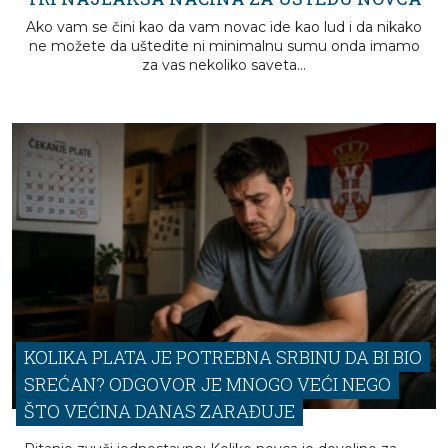
KOSMONAUTSKO ODELJENJE: AKO IMA
OVO, AUTOMATSKI OTPADAŠ
Državna korporacija Roskosmos zvanično je otvorila n
konkurs za prijem kandidata u kosmonautsko odeljenje
kriterijumi su, kao i uvek, izuzetno strogi…
KOLIKA PLATA JE POTREBNA SRBINU DA BI BIO
SREĆAN? ODGOVOR JE MNOGO VEĆI NEGO