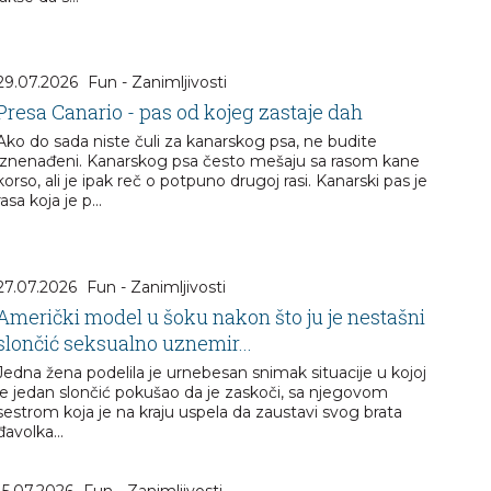
29.07.2026
Fun - Zanimljivosti
Presa Canario - pas od kojeg zastaje dah
Ako do sada niste čuli za kanarskog psa, ne budite
iznenađeni. Kanarskog psa često mešaju sa rasom kane
korso, ali je ipak reč o potpuno drugoj rasi. Kanarski pas je
rasa koja je p...
27.07.2026
Fun - Zanimljivosti
Američki model u šoku nakon što ju je nestašni
slončić seksualno uznemir...
Jedna žena podelila je urnebesan snimak situacije u kojoj
je jedan slončić pokušao da je zaskoči, sa njegovom
sestrom koja je na kraju uspela da zaustavi svog brata
đavolka...