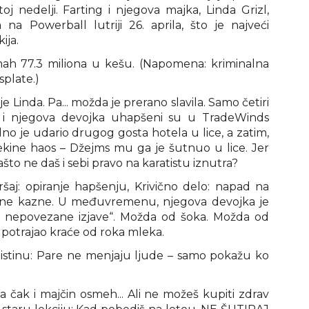
toj nedelji. Farting i njegova majka, Linda Grizl,
 na Powerball lutriji 26. aprila, što je najveći
ija.
dmah 77.3 miliona u kešu. (Napomena: kriminalna
splate.)
e Linda. Pa... možda je prerano slavila. Samo četiri
ms i njegova devojka uhapšeni su u TradeWinds
no je udario drugog gosta hotela u lice, a zatim,
ekine haos – Džejms mu ga je šutnuo u lice. Jer
što ne daš i sebi pravo na karatistu iznutra?
ršaj: opiranje hapšenju, Krivično delo: napad na
lovne kazne. U međuvremenu, njegova devojka je
ala nepovezane izjave“. Možda od šoka. Možda od
“ potrajao kraće od roka mleka.
istinu: Pare ne menjaju ljude – samo pokažu ko
a čak i majčin osmeh... Ali ne možeš kupiti zdrav