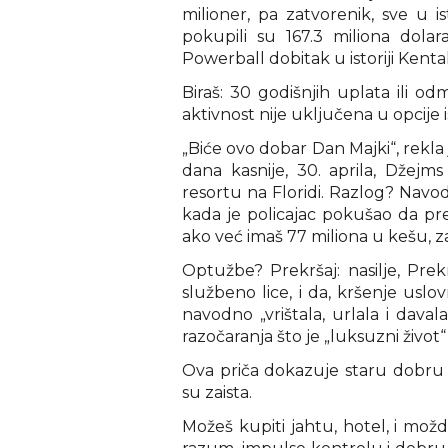
milioner, pa zatvorenik, sve u is
pokupili su 167.3 miliona dolara
Powerball dobitak u istoriji Kentak
Biraš: 30 godišnjih uplata ili o
aktivnost nije uključena u opcije i
„Biće ovo dobar Dan Majki“, rekla j
dana kasnije, 30. aprila, Džej
resortu na Floridi. Razlog? Navod
kada je policajac pokušao da pr
ako već imaš 77 miliona u kešu, za
Optužbe? Prekršaj: nasilje, Prek
službeno lice, i da, kršenje us
navodno „vrištala, urlala i dav
razočaranja što je „luksuzni život
Ova priča dokazuje staru dobru 
su zaista.
Možeš kupiti jahtu, hotel, i možd