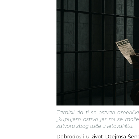
Zamisli da ti se ostvari američ
„kupujem ostrvo jer mi se može
zatvoru zbog tuče u letovalištu.
Dobrodošli u život Džejmsa Šenon