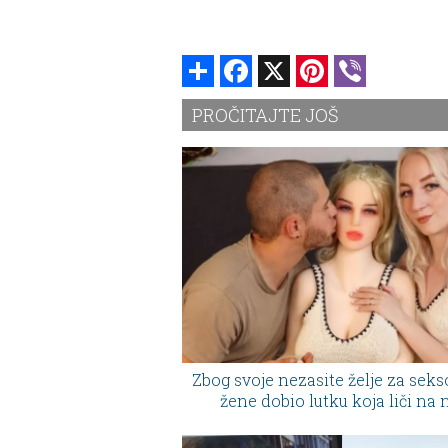
Share
Facebook
X
Pinterest
Viber
PROČITAJTE JOŠ
Zbog svoje nezasite želje za sek
žene dobio lutku koja liči na 