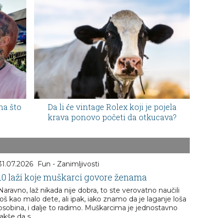
na što
Da li će vintage Rolex koji je pojela
krava ponovo početi da otkucava?
31.07.2026
Fun - Zanimljivosti
10 laži koje muškarci govore ženama
Naravno, laž nikada nije dobra, to ste verovatno naučili
još kao malo dete, ali ipak, iako znamo da je laganje loša
osobina, i dalje to radimo. Muškarcima je jednostavno
lakše da s...