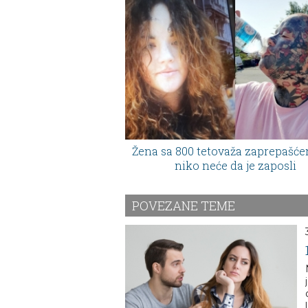
Žena sa 800 tetovaža zaprepašće
niko neće da je zaposli
POVEZANE TEME