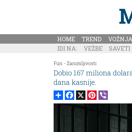
HOME
TREND
VOŽNJ
IDI NA:
VEŽBE
SAVETI
Fun -
Zanimljivosti
Dobio 167 miliona dolara
dana kasnije.
Share
Facebook
X
Pinterest
Viber