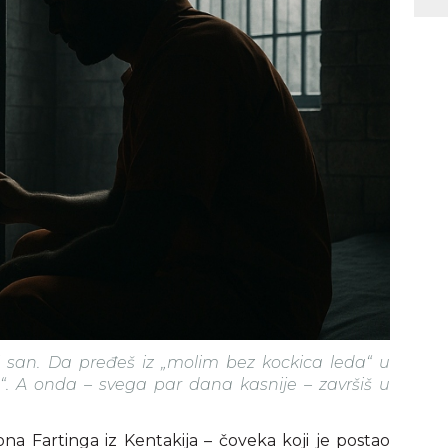
ki san. Da pređeš iz „molim bez kockica leda“ u
“. A onda – svega par dana kasnije – završiš u
a Fartinga iz Kentakija – čoveka koji je postao