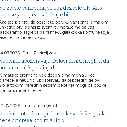
15.07.2026
Fun - Zanimljivosti
Ne zovite vanzemaljce bez dozvole UN: Ako
vam se jave, prvo sačekajte bi...
Ako ste planirali da pošaljete poruku vanzemaljcima čim
uhvatite prvi signal iz svemira, moraćemo da vas
razočaramo. Izgleda da ni međugalaktička komunikacija
više ne može bez papi...
14.07.2026
Fun - Zanimljivosti
Naučnici upozoravaju: Delovi Sibira mogli bi da
postanu nalik pustinji d...
Klimatske promene već decenijama menjaju lice
planete, a naučnici upozoravaju da bi pojedini delovi
Sibira tokom narednih sedam decenija mogli da dožive
dramatične promene.
10.07.2026
Fun - Zanimljivosti
Naučnici otkrili mogući uzrok sve češćeg raka
debelog creva kod mlađih o...