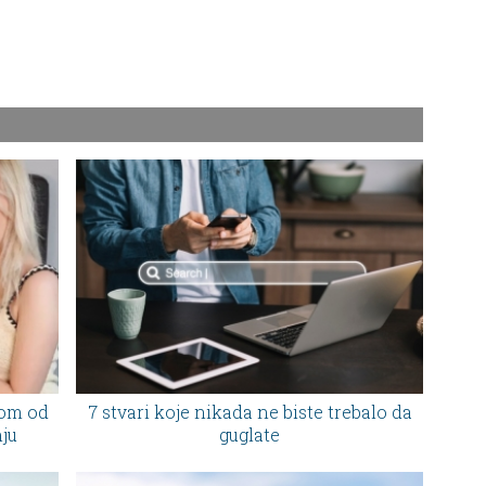
som od
7 stvari koje nikada ne biste trebalo da
nju
guglate