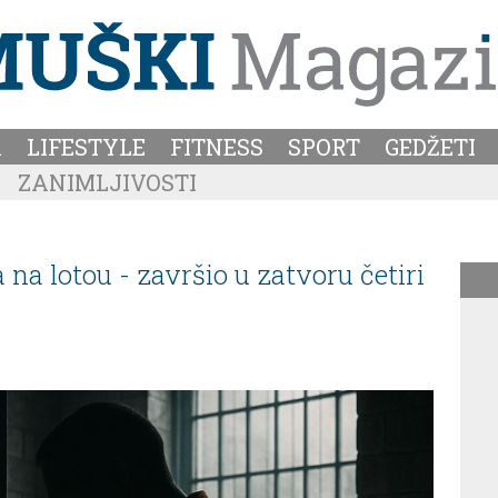
A
LIFESTYLE
FITNESS
SPORT
GEDŽETI
ZANIMLJIVOSTI
 na lotou - završio u zatvoru četiri